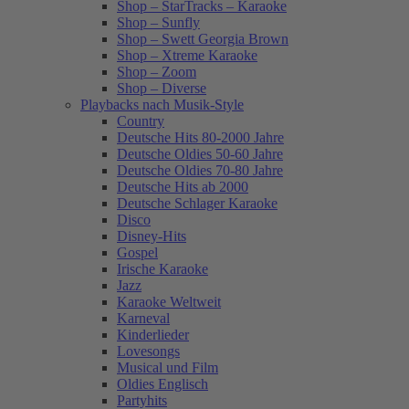
Shop – StarTracks – Karaoke
Shop – Sunfly
Shop – Swett Georgia Brown
Shop – Xtreme Karaoke
Shop – Zoom
Shop – Diverse
Playbacks nach Musik-Style
Country
Deutsche Hits 80-2000 Jahre
Deutsche Oldies 50-60 Jahre
Deutsche Oldies 70-80 Jahre
Deutsche Hits ab 2000
Deutsche Schlager Karaoke
Disco
Disney-Hits
Gospel
Irische Karaoke
Jazz
Karaoke Weltweit
Karneval
Kinderlieder
Lovesongs
Musical und Film
Oldies Englisch
Partyhits