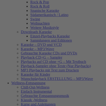
Rock & Pop
Rock & Roll
Spanische Karaoke
Südamerikanisch / Latino
Swing
Weihnachten
Weitere Musikstyle
Downloads Karaoke
Einzel-Playbacks Karaoke
Sammlungen und Editionen
Karaoke – DVD und VCD
Karaoke – MP3/Wave
Gebrauchte Karaoke CDs und DVDs
Playback-CD+G – Sampler
Playbacks auf CD ohne +G – Mit Textbuch
Playback-Sampler ohne Texte (Nur Playbacks)
MP3 Playbacks mit Text zum Drucken
Karaoke für Kinder
Wunschplayback ERSTELLUNG – MP3/Wave
Wellness-Entspannung
Chill-Out-Wellness
Einfach Instrumental
Gebrauchte Entspannungsmusik
Klassik -Wellness
Kurse und Anleitungen