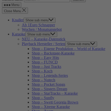
Menu
Close Menu
Knaller
Show sub menu
Ab 1Euro Schnapper
Wochen / Monatsangebot
Karaoke
Show sub menu
NEU – Karaoke-Datenstick
Playback Hersteller / Serien
Show sub menu
Shop – Eigene Produktion – World of Karaoke
Shop – Backstage-Karaoke
Shop – Easy Hits
Shop – FUNCD
Shop – Just Tracks
Shop – Koch
Shop – Legends-Series
Shop – Nutech
Shop – Pocket Songs
Shop – Singers Dream
Shop – StarTracks – Karaoke
Shop – Sunfly
Shop – Swett Georgia Brown
Shop – Xtreme Karaoke