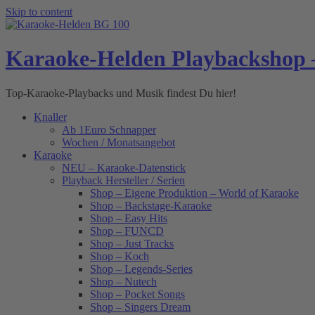
Skip to content
Karaoke-Helden Playbackshop 
Top-Karaoke-Playbacks und Musik findest Du hier!
Knaller
Ab 1Euro Schnapper
Wochen / Monatsangebot
Karaoke
NEU – Karaoke-Datenstick
Playback Hersteller / Serien
Shop – Eigene Produktion – World of Karaoke
Shop – Backstage-Karaoke
Shop – Easy Hits
Shop – FUNCD
Shop – Just Tracks
Shop – Koch
Shop – Legends-Series
Shop – Nutech
Shop – Pocket Songs
Shop – Singers Dream