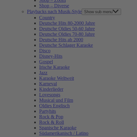
Shop – Zoom
Shop – Diverse
Playbacks nach Musik-Style
Show sub menu
Country
Deutsche Hits 80-2000 Jahre
Deutsche Oldies 50-60 Jahre
Deutsche Oldies 70-80 Jahre
Deutsche Hits ab 2000
Deutsche Schlager Karaoke
Disco
Disney-Hits
Gospel
Irische Karaoke
Jazz
Karaoke Weltweit
Karneval
Kinderlieder
Lovesongs
Musical und Film
Oldies Englisch
Partyhits
Rock & Pop
Rock & Roll
Spanische Karaoke
Südamerikanisch / Latino