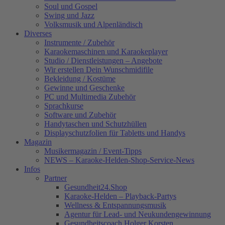
Soul und Gospel
Swing und Jazz
Volksmusik und Alpenländisch
Diverses
Instrumente / Zubehör
Karaokemaschinen und Karaokeplayer
Studio / Dienstleistungen – Angebote
Wir erstellen Dein Wunschmidifile
Bekleidung / Kostüme
Gewinne und Geschenke
PC und Multimedia Zubehör
Sprachkurse
Software und Zubehör
Handytaschen und Schutzhüllen
Displayschutzfolien für Tabletts und Handys
Magazin
Musikermagazin / Event-Tipps
NEWS – Karaoke-Helden-Shop-Service-News
Infos
Partner
Gesundheit24.Shop
Karaoke-Helden – Playback-Partys
Wellness & Entspannungsmusik
Agentur für Lead- und Neukundengewinnung
Gesundheitscoach Holger Korsten