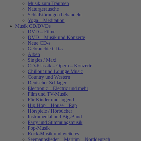
Musik zum Träumen
Naturgeräusche
Schlafstörungen behandeln
Yoga – Meditation
Musik CD/DVDs
DVD – Filme
DVD – Musik und Konzerte
Neue CD-s
Gebrauchte CD-s
Alben
Singles / Maxi
CD-Klassik – Opern – Konzerte
Chillout und Lounge Music
Country und Western
Deutscher Schlager
Electronic – Electric und mehr
Film und TV-Musik
Für Kinder und Jugend
Hip-Hop – House – Rap
Hörspiele / Hörbücher
Instrumental und Big-Band
Party und Stimmungsmusik
Pop-Musik
Rock-Musik und weiteres
Seemannslieder – Maritim – Norddeutsch