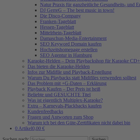
Natur Praxis für ganzheitliche Gesundheits- und 
DJ GerreG – The best music in town!
Die Disco-Company
Franken-Tageblatt
Hessen-Tageblatt
Mittelrhein-Tageblatt
Damaschun-Media-Entertainment
SEO Keyword Domain kaufen
Hochzeitshomepage erstellen
SEO Agentur in Hamburg
Karaoke-Helden – Dein Playbackshop für Karaoke CD+
Das bieten die Karaoke-Helden
Infos zur Midifile und Playback-Erstellung
Warum Du Playbacks statt Midifiles verwenden solltest
Das Problem mit +G-Daten – Erklärung
Playback Kaufen – Der Preis ist heiß
Beliebte und GESUCHTE Titel
Was ist eigentlich Multiplex-Karaoke?
Extra – Karnevals-Plackbacks kaufen
Kundenfeedbacks
Fragen und Antworten zum Shop
Warum ich bei den Güte-Zertifikaten nicht dabei bin
0 Artikel
0,00 €
Suchen nach: