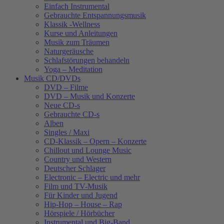
Einfach Instrumental
Gebrauchte Entspannungsmusik
Klassik -Wellness
Kurse und Anleitungen
Musik zum Träumen
Naturgeräusche
Schlafstörungen behandeln
Yoga – Meditation
Musik CD/DVDs
DVD – Filme
DVD – Musik und Konzerte
Neue CD-s
Gebrauchte CD-s
Alben
Singles / Maxi
CD-Klassik – Opern – Konzerte
Chillout und Lounge Music
Country und Western
Deutscher Schlager
Electronic – Electric und mehr
Film und TV-Musik
Für Kinder und Jugend
Hip-Hop – House – Rap
Hörspiele / Hörbücher
Instrumental und Big-Band