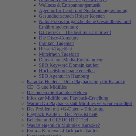
Wellness & Entspannungsmusik
Agentur für Lead- und Neukundengewinnung
Gesundheitscoach Holger Korsten
Natur Praxis für ganzheitliche Gesundheits- und
Ernährungeberatung
DJ GerreG – The best music in town!
Die Disco-Company
Franken-Tageblatt
Hessen-Tageblatt
Mittelrhein-Tageblatt
Damaschun-Media-Entertainment
SEO Keyword Domain kaufen
Hochzeitshomepage erstellen
SEO Agentur in Hamburg
Karaoke-Helden – Dein Playbackshop für Karaoke
CD+G und Midifiles
Das bieten die Karaoke-Helden
Infos zur Midifile und Playback-Erstellung
Warum Du Playbacks statt Midifiles verwenden solltest
Das Problem mit +G-Daten – Erklärung
Playback Kaufen – Der Preis ist heiß
Beliebte und GESUCHTE Titel
Was ist eigentlich Multiplex-Karaoke?
Extra – Karnevals-Plackbacks kaufen