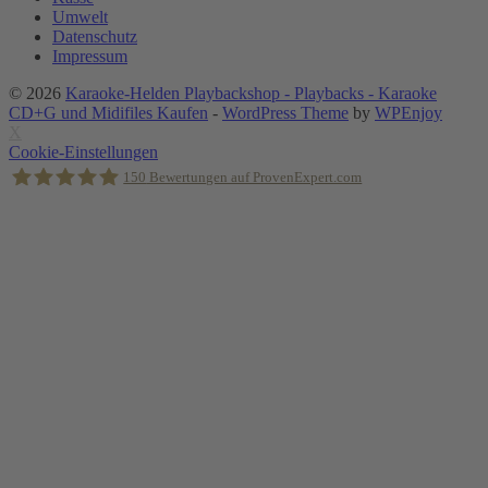
Umwelt
Datenschutz
Impressum
© 2026
Karaoke-Helden Playbackshop - Playbacks - Karaoke
CD+G und Midifiles Kaufen
-
WordPress Theme
by
WPEnjoy
X
Cookie-Einstellungen
150
Bewertungen auf ProvenExpert.com
Holger Korsten