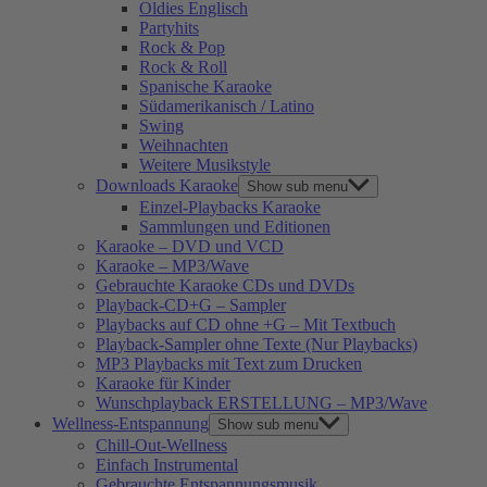
Oldies Englisch
Partyhits
Rock & Pop
Rock & Roll
Spanische Karaoke
Südamerikanisch / Latino
Swing
Weihnachten
Weitere Musikstyle
Downloads Karaoke
Show sub menu
Einzel-Playbacks Karaoke
Sammlungen und Editionen
Karaoke – DVD und VCD
Karaoke – MP3/Wave
Gebrauchte Karaoke CDs und DVDs
Playback-CD+G – Sampler
Playbacks auf CD ohne +G – Mit Textbuch
Playback-Sampler ohne Texte (Nur Playbacks)
MP3 Playbacks mit Text zum Drucken
Karaoke für Kinder
Wunschplayback ERSTELLUNG – MP3/Wave
Wellness-Entspannung
Show sub menu
Chill-Out-Wellness
Einfach Instrumental
Gebrauchte Entspannungsmusik