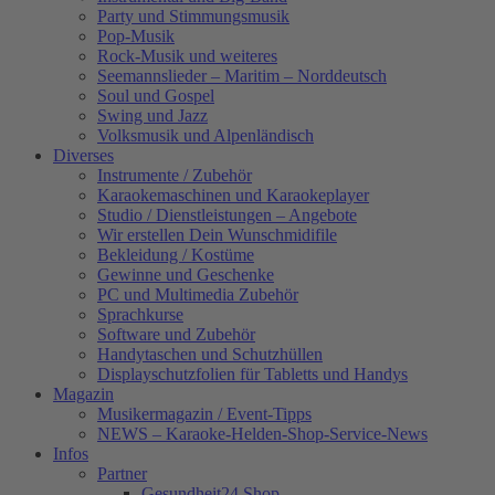
Party und Stimmungsmusik
Pop-Musik
Rock-Musik und weiteres
Seemannslieder – Maritim – Norddeutsch
Soul und Gospel
Swing und Jazz
Volksmusik und Alpenländisch
Diverses
Instrumente / Zubehör
Karaokemaschinen und Karaokeplayer
Studio / Dienstleistungen – Angebote
Wir erstellen Dein Wunschmidifile
Bekleidung / Kostüme
Gewinne und Geschenke
PC und Multimedia Zubehör
Sprachkurse
Software und Zubehör
Handytaschen und Schutzhüllen
Displayschutzfolien für Tabletts und Handys
Magazin
Musikermagazin / Event-Tipps
NEWS – Karaoke-Helden-Shop-Service-News
Infos
Partner
Gesundheit24.Shop