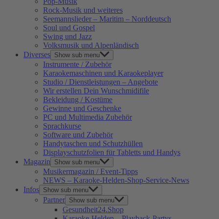
Pop-Musik
Rock-Musik und weiteres
Seemannslieder – Maritim – Norddeutsch
Soul und Gospel
Swing und Jazz
Volksmusik und Alpenländisch
Diverses
Show sub menu
Instrumente / Zubehör
Karaokemaschinen und Karaokeplayer
Studio / Dienstleistungen – Angebote
Wir erstellen Dein Wunschmidifile
Bekleidung / Kostüme
Gewinne und Geschenke
PC und Multimedia Zubehör
Sprachkurse
Software und Zubehör
Handytaschen und Schutzhüllen
Displayschutzfolien für Tabletts und Handys
Magazin
Show sub menu
Musikermagazin / Event-Tipps
NEWS – Karaoke-Helden-Shop-Service-News
Infos
Show sub menu
Partner
Show sub menu
Gesundheit24.Shop
Karaoke-Helden – Playback-Partys