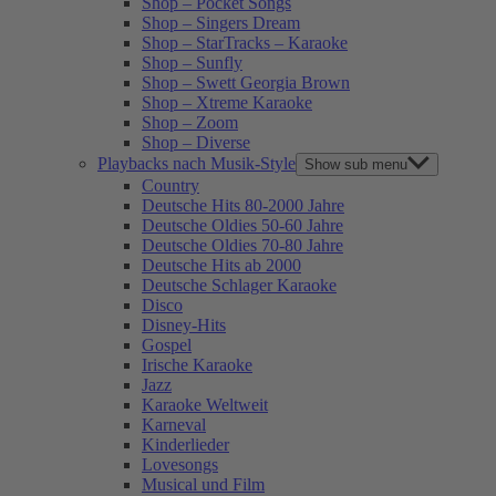
Shop – Pocket Songs
Shop – Singers Dream
Shop – StarTracks – Karaoke
Shop – Sunfly
Shop – Swett Georgia Brown
Shop – Xtreme Karaoke
Shop – Zoom
Shop – Diverse
Playbacks nach Musik-Style
Show sub menu
Country
Deutsche Hits 80-2000 Jahre
Deutsche Oldies 50-60 Jahre
Deutsche Oldies 70-80 Jahre
Deutsche Hits ab 2000
Deutsche Schlager Karaoke
Disco
Disney-Hits
Gospel
Irische Karaoke
Jazz
Karaoke Weltweit
Karneval
Kinderlieder
Lovesongs
Musical und Film