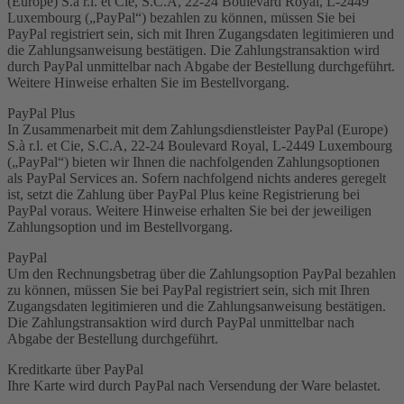
(Europe) S.à r.l. et Cie, S.C.A, 22-24 Boulevard Royal, L-2449
Luxembourg („PayPal“) bezahlen zu können, müssen Sie bei
PayPal registriert sein, sich mit Ihren Zugangsdaten legitimieren und
die Zahlungsanweisung bestätigen. Die Zahlungstransaktion wird
durch PayPal unmittelbar nach Abgabe der Bestellung durchgeführt.
Weitere Hinweise erhalten Sie im Bestellvorgang.
PayPal Plus
In Zusammenarbeit mit dem Zahlungsdienstleister PayPal (Europe)
S.à r.l. et Cie, S.C.A, 22-24 Boulevard Royal, L-2449 Luxembourg
(„PayPal“) bieten wir Ihnen die nachfolgenden Zahlungsoptionen
als PayPal Services an. Sofern nachfolgend nichts anderes geregelt
ist, setzt die Zahlung über PayPal Plus keine Registrierung bei
PayPal voraus. Weitere Hinweise erhalten Sie bei der jeweiligen
Zahlungsoption und im Bestellvorgang.
PayPal
Um den Rechnungsbetrag über die Zahlungsoption PayPal bezahlen
zu können, müssen Sie bei PayPal registriert sein, sich mit Ihren
Zugangsdaten legitimieren und die Zahlungsanweisung bestätigen.
Die Zahlungstransaktion wird durch PayPal unmittelbar nach
Abgabe der Bestellung durchgeführt.
Kreditkarte über PayPal
Ihre Karte wird durch PayPal nach Versendung der Ware belastet.