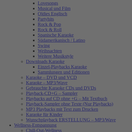
Lovesongs
Musical und Film
Oldies Englisch
Partyhits
Rock & Pop
Rock & Roll
Spanische Karaoke
Südamerikanisch / Latino
Swing
Weihnachten
Weitere Musikstyle
Downloads Karaoke
Einzel-Playbacks Karaoke
Sammlungen und Editionen
Karaoke – DVD und VCD
Karaoke – MP3/Wave
Gebrauchte Karaoke CDs und DVDs
Playback-CD+G – Sampler
Playbacks auf CD ohne +G – Mit Textbuch
Playback-Sampler ohne Texte (Nur Playbacks)
MP3 Playbacks mit Text zum Drucken
Karaoke für Kinder
Wunschplayback ERSTELLUNG – MP3/Wave
Wellness-Entspannung
Chill-Out-Wellness