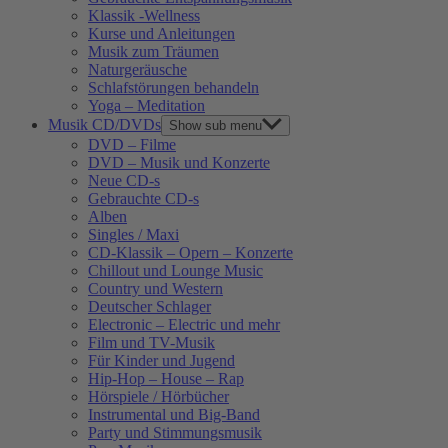
Klassik -Wellness
Kurse und Anleitungen
Musik zum Träumen
Naturgeräusche
Schlafstörungen behandeln
Yoga – Meditation
Musik CD/DVDs
Show sub menu
DVD – Filme
DVD – Musik und Konzerte
Neue CD-s
Gebrauchte CD-s
Alben
Singles / Maxi
CD-Klassik – Opern – Konzerte
Chillout und Lounge Music
Country und Western
Deutscher Schlager
Electronic – Electric und mehr
Film und TV-Musik
Für Kinder und Jugend
Hip-Hop – House – Rap
Hörspiele / Hörbücher
Instrumental und Big-Band
Party und Stimmungsmusik