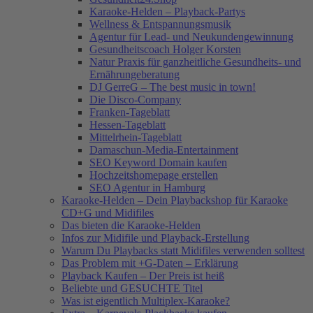
Karaoke-Helden – Playback-Partys
Wellness & Entspannungsmusik
Agentur für Lead- und Neukundengewinnung
Gesundheitscoach Holger Korsten
Natur Praxis für ganzheitliche Gesundheits- und
Ernährungeberatung
DJ GerreG – The best music in town!
Die Disco-Company
Franken-Tageblatt
Hessen-Tageblatt
Mittelrhein-Tageblatt
Damaschun-Media-Entertainment
SEO Keyword Domain kaufen
Hochzeitshomepage erstellen
SEO Agentur in Hamburg
Karaoke-Helden – Dein Playbackshop für Karaoke
CD+G und Midifiles
Das bieten die Karaoke-Helden
Infos zur Midifile und Playback-Erstellung
Warum Du Playbacks statt Midifiles verwenden solltest
Das Problem mit +G-Daten – Erklärung
Playback Kaufen – Der Preis ist heiß
Beliebte und GESUCHTE Titel
Was ist eigentlich Multiplex-Karaoke?