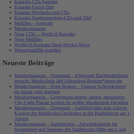
Karaoke-CDs-Sampler
Karaoke-Einzel-Titel
Karaoke-Playbacks und CDs
Karaoke-Sonderangebote-CDs-und-Titel
Midifiles – Auswahl
Musikermagazin
Neue CDG – World of Karaoke
Neue Midifiles
World-Of-Karaoke-Shop-Service-News
Wunschmidifile erstellen
Neueste Beiträge
Musikermagazin – Dortmund – Klingende Dachbodenfunde
gesucht: Musikschule lädt Akkordeon-Besitzer*innen ein
Musikermagazin – Kreis Borken – Ahauser Schlosskonzert
im Januar wird abgesagt
Musikermagazin – Gemeinsam singen, tanzen, musizieren:
City-Light-Plakate werben für größte Musikschule Dresdens
Musikermagazin – Dortmund – AufWind bläst zum Advent:
Konzert des Musikschul-Orchesters in der Pauluskirche am 1.
Advent
Musikermagazin – Saarbrücken – Adventskonzerte für
Seniorinnen und Senioren des Stadtbezirks Mitte am 4. und