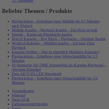
13. Dezember
Beliebte Themen / Produkte
Playbackshop – Erstellung eines Midifile bis 4.5 Minuten
nach Wunsch
Midifile-Kaufen – Playback Kaufen – Der Preis ist heiß
Spezial – Karnevals-Plackbacks kaufen
Best of Karaoke – Roy Black – Playbacks – Absolute Rarität
World-of-Karaoke – Midifiles kaufen – Ich baue Dein
Playback
Karaoke-Helden – Was ist eigentlich Multiplex-Karaoke?
Playbackshop – Erstellung eines Wunschmidifile bis 3.5
Minuten
10 Spanische All-TIME Sommerhits als Karaoke-Playbacks –
Absolute Klassiker
Dein AKTUELLER Warenkorb
Playbackshop – Erstellung eines Wunschmidifile bis 3.0
Minuten
Versandkosten
Widerruf
Shop-AGB
Zahlungsmöglichkeiten
Kasse