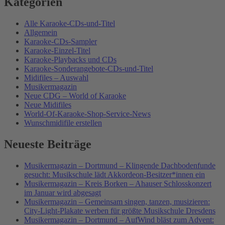
Kategorien
Alle Karaoke-CDs-und-Titel
Allgemein
Karaoke-CDs-Sampler
Karaoke-Einzel-Titel
Karaoke-Playbacks und CDs
Karaoke-Sonderangebote-CDs-und-Titel
Midifiles – Auswahl
Musikermagazin
Neue CDG – World of Karaoke
Neue Midifiles
World-Of-Karaoke-Shop-Service-News
Wunschmidifile erstellen
Neueste Beiträge
Musikermagazin – Dortmund – Klingende Dachbodenfunde
gesucht: Musikschule lädt Akkordeon-Besitzer*innen ein
Musikermagazin – Kreis Borken – Ahauser Schlosskonzert
im Januar wird abgesagt
Musikermagazin – Gemeinsam singen, tanzen, musizieren:
City-Light-Plakate werben für größte Musikschule Dresdens
Musikermagazin – Dortmund – AufWind bläst zum Advent: