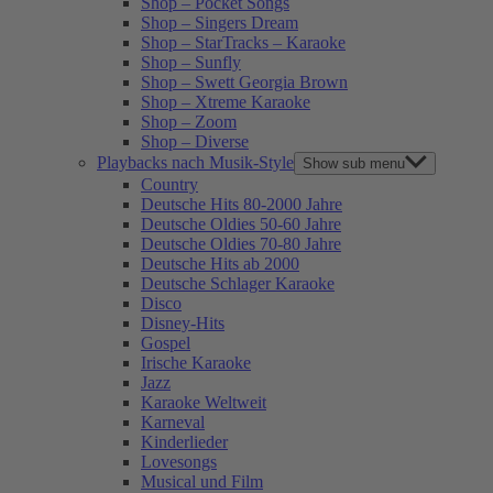
Shop – Pocket Songs
Shop – Singers Dream
Shop – StarTracks – Karaoke
Shop – Sunfly
Shop – Swett Georgia Brown
Shop – Xtreme Karaoke
Shop – Zoom
Shop – Diverse
Playbacks nach Musik-Style
Show sub menu
Country
Deutsche Hits 80-2000 Jahre
Deutsche Oldies 50-60 Jahre
Deutsche Oldies 70-80 Jahre
Deutsche Hits ab 2000
Deutsche Schlager Karaoke
Disco
Disney-Hits
Gospel
Irische Karaoke
Jazz
Karaoke Weltweit
Karneval
Kinderlieder
Lovesongs
Musical und Film