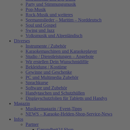
Party und Stimmungsmusik
Pop-Musik
Rock-Musik und weiteres
Seemannslieder – Maritim – Norddeutsch
Soul und Gospel
Swing und Jazz
Volksmusik und Alpenländisch
Diverses
Instrumente / Zubehör
Karaokemaschinen und Karaokeplayer
Studio / Dienstleistungen – Angebote
Wir erstellen Dein Wunschmidifile
Bekleidung / Kostüme
Gewinne und Geschenke
PC und Multimedia Zubehör
Sprachkurse
Software und Zubehör
Handytaschen und Schutzhüllen
Displayschutzfolien für Tabletts und Handys
Magazin
Musikermagazin / Event-Tipps
NEWS – Karaoke-Helden-Shop-Service-News
Infos
Partner
Gesundheit24.Shop