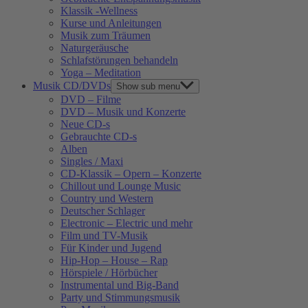
Klassik -Wellness
Kurse und Anleitungen
Musik zum Träumen
Naturgeräusche
Schlafstörungen behandeln
Yoga – Meditation
Musik CD/DVDs
Show sub menu
DVD – Filme
DVD – Musik und Konzerte
Neue CD-s
Gebrauchte CD-s
Alben
Singles / Maxi
CD-Klassik – Opern – Konzerte
Chillout und Lounge Music
Country und Western
Deutscher Schlager
Electronic – Electric und mehr
Film und TV-Musik
Für Kinder und Jugend
Hip-Hop – House – Rap
Hörspiele / Hörbücher
Instrumental und Big-Band
Party und Stimmungsmusik