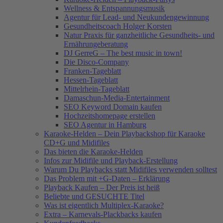
Wellness & Entspannungsmusik
Agentur für Lead- und Neukundengewinnung
Gesundheitscoach Holger Korsten
Natur Praxis für ganzheitliche Gesundheits- und
Ernährungeberatung
DJ GerreG – The best music in town!
Die Disco-Company
Franken-Tageblatt
Hessen-Tageblatt
Mittelrhein-Tageblatt
Damaschun-Media-Entertainment
SEO Keyword Domain kaufen
Hochzeitshomepage erstellen
SEO Agentur in Hamburg
Karaoke-Helden – Dein Playbackshop für Karaoke
CD+G und Midifiles
Das bieten die Karaoke-Helden
Infos zur Midifile und Playback-Erstellung
Warum Du Playbacks statt Midifiles verwenden solltest
Das Problem mit +G-Daten – Erklärung
Playback Kaufen – Der Preis ist heiß
Beliebte und GESUCHTE Titel
Was ist eigentlich Multiplex-Karaoke?
Extra – Karnevals-Plackbacks kaufen