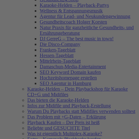
Karaoke-Helden – Playback-Partys
Wellness & Entspannungsmusik
Agentur für Lead- und Neukundengewinnung
Gesundheitscoach Holger Korsten
Natur Praxis für ganzheitliche Gesundheits- und
Ernährungeberatung
DJ GerreG – The best music in town!
Die Disco-Company
Franken-Tageblatt
Hessen-Tageblatt
Mittelrhein-Tageblatt
Damaschun-Media-Entertainment
SEO Keyword Domain kaufen
Hochzeitshomepage erstellen
SEO Agentur in Hamburg
Karaoke-Helden – Dein Playbackshop für Karaoke
CD+G und Midifiles
Das bieten die Karaoke-Helden
Infos zur Midifile und Playback-Erstellung
Warum Du Playbacks statt Midifiles verwenden solltest
Das Problem mit +G-Daten – Erklärung
Playback Kaufen – Der Preis ist heiß
Beliebte und GESUCHTE Titel
Was ist eigentlich Multiplex-Karaoke?