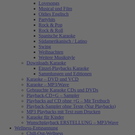
Lovesongs
Musical und Film
Oldies Englisch
Partyhits
Rock & Pop
Rock & Roll
Spanische Karaoke
Südamerikanisch / Latino
Swing
Weihnachten
Weitere Musikstyle
Downloads Karaoke
Einzel-Playbacks Karaoke
Sammlungen und Editionen
Karaoke – DVD und VCD
Karaoke – MP3/Wave
Gebrauchte Karaoke CDs und DVDs
Playback-CD+G – Sampler
Playbacks auf CD ohne +G – Mit Textbuch
Playback-Sampler ohne Texte (Nur Playbacks)
MP3 Playbacks mit Text zum Drucken
Karaoke für Kinder
Wunschplayback ERSTELLUNG – MP3/Wave
Wellness-Entspannung
Chill-Out-Wellness