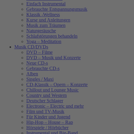
Einfach Instrumental
Gebrauchte Entspannungsmusik
Klassik -Wellness
Kurse und Anleitungen
Musik zum Träumen
Naturgeräusche
Schlafstörungen behandeln
Yoga – Meditation
Musik CD/DVDs
DVD – Filme
DVD – Musik und Konzerte
Neue CD-s
Gebrauchte CD-s
Alben
Singles / Maxi
CD-Klassik – Opern – Konzerte
Chillout und Lounge Music
Country und Western
Deutscher Schlager
Electronic – Electric und mehr
Film und TV-Musik
Für Kinder und Jugend
Hip-Hop – House – Rap
Hörspiele / Hörbücher
Instrumental und Big-Band