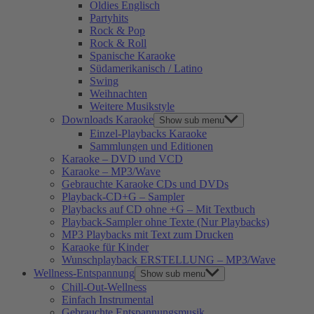
Oldies Englisch
Partyhits
Rock & Pop
Rock & Roll
Spanische Karaoke
Südamerikanisch / Latino
Swing
Weihnachten
Weitere Musikstyle
Downloads Karaoke
Show sub menu
Einzel-Playbacks Karaoke
Sammlungen und Editionen
Karaoke – DVD und VCD
Karaoke – MP3/Wave
Gebrauchte Karaoke CDs und DVDs
Playback-CD+G – Sampler
Playbacks auf CD ohne +G – Mit Textbuch
Playback-Sampler ohne Texte (Nur Playbacks)
MP3 Playbacks mit Text zum Drucken
Karaoke für Kinder
Wunschplayback ERSTELLUNG – MP3/Wave
Wellness-Entspannung
Show sub menu
Chill-Out-Wellness
Einfach Instrumental
Gebrauchte Entspannungsmusik