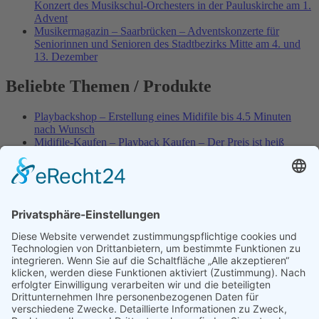
Konzert des Musikschul-Orchesters in der Pauluskirche am 1.
Advent
Musikermagazin – Saarbrücken – Adventskonzerte für
Seniorinnen und Senioren des Stadtbezirks Mitte am 4. und
13. Dezember
Beliebte Themen / Produkte
Playbackshop – Erstellung eines Midifile bis 4.5 Minuten
nach Wunsch
Midifile-Kaufen – Playback Kaufen – Der Preis ist heiß
Spezial – Karnevals-Plackbacks kaufen
Best of Karaoke – Roy Black – Playbacks – Absolute Rarität
World-of-Karaoke – Midifiles kaufen – Ich baue Dein
Playback
Karaoke-Helden – Was ist eigentlich Multiplex-Karaoke?
Playbackshop – Erstellung eines Wunschmidifile bis 3.5
Minuten
10 Spanische All-TIME Sommerhits als Karaoke-Playbacks –
Absolute Klassiker
Dein AKTUELLER Warenkorb
Playbackshop – Erstellung eines Wunschmidifile bis 3.0
Minuten