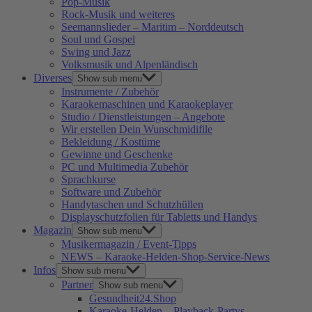
Pop-Musik
Rock-Musik und weiteres
Seemannslieder – Maritim – Norddeutsch
Soul und Gospel
Swing und Jazz
Volksmusik und Alpenländisch
Diverses
Show sub menu
Instrumente / Zubehör
Karaokemaschinen und Karaokeplayer
Studio / Dienstleistungen – Angebote
Wir erstellen Dein Wunschmidifile
Bekleidung / Kostüme
Gewinne und Geschenke
PC und Multimedia Zubehör
Sprachkurse
Software und Zubehör
Handytaschen und Schutzhüllen
Displayschutzfolien für Tabletts und Handys
Magazin
Show sub menu
Musikermagazin / Event-Tipps
NEWS – Karaoke-Helden-Shop-Service-News
Infos
Show sub menu
Partner
Show sub menu
Gesundheit24.Shop
Karaoke-Helden – Playback-Partys