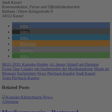
Stadt Kassel
Kommunikation, Presse und Öffentlichkeitsarbeit
Rathaus / Obere Königsstraße 8
34112 Kassel
teilen
teilen
teilen
RSS-feed
drucken
teilen
08.01.2020. Karaoke-Helden
14. Januar
Aktuell
am Dienstag
Event-Tipp
Lokales
mit Studierenden der Musikakademie
Musik im
Museum
Nachrichten
News
Playback-Kaufen
Stadt Kassel
Team Playback-Kaufen
Related Posts
Allgemein