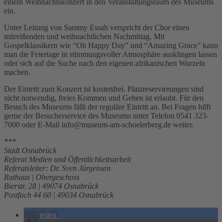
einem Weihnachtskonzert in den Veranstaltungsraum des Museums
ein.
Unter Leitung von Sammy Essah verspricht der Chor einen
mitreißenden und weihnachtlichen Nachmittag. Mit
Gospelklassikern wie “Oh Happy Day” und “Amazing Grace” kann
man die Feiertage in stimmungsvoller Atmosphäre ausklingen lassen
oder sich auf die Suche nach den eigenen afrikanischen Wurzeln
machen.
Der Eintritt zum Konzert ist kostenfrei. Platzreservierungen sind
nicht notwendig, freies Kommen und Gehen ist erlaubt. Für den
Besuch des Museums fällt der reguläre Eintritt an. Bei Fragen hilft
gerne der Besucherservice des Museums unter Telefon 0541 323-
7000 oder E-Mail info@museum-am-schoelerberg.de weiter.
***
Stadt Osnabrück
Referat Medien und Öffentlichkeitsarbeit
Referatsleiter: Dr. Sven Jürgensen
Rathaus | Obergeschoss
Bierstr. 28 | 49074 Osnabrück
Postfach 44 60 | 49034 Osnabrück
teilen