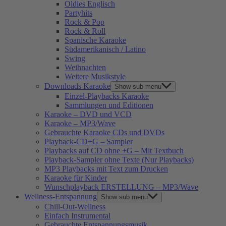
Oldies Englisch
Partyhits
Rock & Pop
Rock & Roll
Spanische Karaoke
Südamerikanisch / Latino
Swing
Weihnachten
Weitere Musikstyle
Downloads Karaoke
Show sub menu
Einzel-Playbacks Karaoke
Sammlungen und Editionen
Karaoke – DVD und VCD
Karaoke – MP3/Wave
Gebrauchte Karaoke CDs und DVDs
Playback-CD+G – Sampler
Playbacks auf CD ohne +G – Mit Textbuch
Playback-Sampler ohne Texte (Nur Playbacks)
MP3 Playbacks mit Text zum Drucken
Karaoke für Kinder
Wunschplayback ERSTELLUNG – MP3/Wave
Wellness-Entspannung
Show sub menu
Chill-Out-Wellness
Einfach Instrumental
Gebrauchte Entspannungsmusik