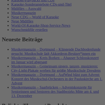
Karaoke-Playbacks und CDs
Karaoke-Sonderangebote-CDs-und-Titel
Midifiles – Auswahl
Musikermagazin
Neue CDG – World of Karaoke
Neue Midifiles
World-Of-Karaoke-Shop-Service-News
Wunschmidifile erstellen
Neueste Beiträge
Musikermagazin – Dortmund – Klingende Dachbodenfunde
gesucht: Musikschule lädt Akkordeon-Besitzer*innen ein
Musikermagazin – Kreis Borken – Ahauser Schlosskonzert
im Januar wird abgesagt
Musikermagazin – Gemeinsam singen, tanzen, musizieren:
City-Light-Plakate werben für größte Musikschule Dresdens
Musikermagazin – Dortmund – AufWind bläst zum Advent:
Konzert des Musikschul-Orchesters in der Pauluskirche am 1.
Advent
Musikermagazin – Saarbrücken – Adventskonzerte für
Seniorinnen und Senioren des Stadtbezirks Mitte am 4. und
13. Dezember