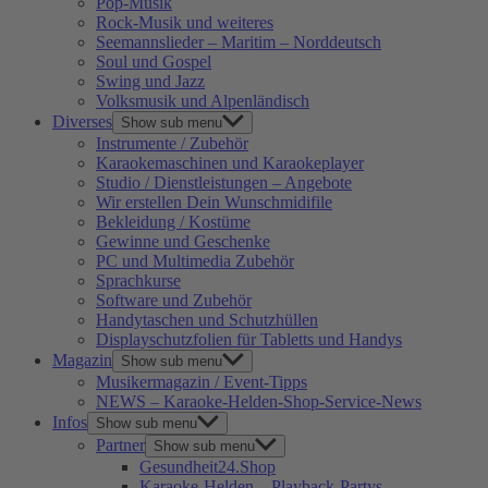
Pop-Musik
Rock-Musik und weiteres
Seemannslieder – Maritim – Norddeutsch
Soul und Gospel
Swing und Jazz
Volksmusik und Alpenländisch
Diverses
Show sub menu
Instrumente / Zubehör
Karaokemaschinen und Karaokeplayer
Studio / Dienstleistungen – Angebote
Wir erstellen Dein Wunschmidifile
Bekleidung / Kostüme
Gewinne und Geschenke
PC und Multimedia Zubehör
Sprachkurse
Software und Zubehör
Handytaschen und Schutzhüllen
Displayschutzfolien für Tabletts und Handys
Magazin
Show sub menu
Musikermagazin / Event-Tipps
NEWS – Karaoke-Helden-Shop-Service-News
Infos
Show sub menu
Partner
Show sub menu
Gesundheit24.Shop
Karaoke-Helden – Playback-Partys