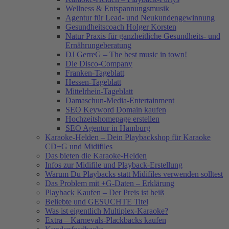
Wellness & Entspannungsmusik
Agentur für Lead- und Neukundengewinnung
Gesundheitscoach Holger Korsten
Natur Praxis für ganzheitliche Gesundheits- und
Ernährungeberatung
DJ GerreG – The best music in town!
Die Disco-Company
Franken-Tageblatt
Hessen-Tageblatt
Mittelrhein-Tageblatt
Damaschun-Media-Entertainment
SEO Keyword Domain kaufen
Hochzeitshomepage erstellen
SEO Agentur in Hamburg
Karaoke-Helden – Dein Playbackshop für Karaoke
CD+G und Midifiles
Das bieten die Karaoke-Helden
Infos zur Midifile und Playback-Erstellung
Warum Du Playbacks statt Midifiles verwenden solltest
Das Problem mit +G-Daten – Erklärung
Playback Kaufen – Der Preis ist heiß
Beliebte und GESUCHTE Titel
Was ist eigentlich Multiplex-Karaoke?
Extra – Karnevals-Plackbacks kaufen