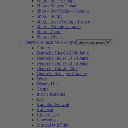
Shop – Pocket Songs
Shop – Singers Dream
Shop – StarTracks – Karaoke
Shop – Sunfly
Shop – Swett Georgia Brown
Shop – Xtreme Karaoke
Shop – Zoom
Shop – Diverse
Playbacks nach Musik-Style
Show sub menu
Country
Deutsche Hits 80-2000 Jahre
Deutsche Oldies 50-60 Jahre
Deutsche Oldies 70-80 Jahre
Deutsche Hits ab 2000
Deutsche Schlager Karaoke
Disco
Disney-Hits
Gospel
Irische Karaoke
Jazz
Karaoke Weltweit
Karneval
Kinderlieder
Lovesongs
Musical und Film