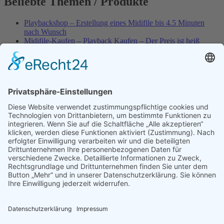
Beliebte Themen / Produkte
Playbackshop – Erstellung eines Midifile bis 4.5 Minuten
nach Wunsch
Midifile-Kaufen – Playback Kaufen – Der Preis ist heiß
Spezial – Karnevals-Plackbacks kaufen
Best of Karaoke – Roy Black – Playbacks – Absolute Rarität
World-of-Karaoke – Midifiles kaufen – Ich baue Dein
Playback
Karaoke-Helden – Was ist eigentlich Multiplex-Karaoke?
Playbackshop – Erstellung eines Wunschmidifile bis 3.5
Minuten
10 Spanische All-TIME Sommerhits als Karaoke-Playbacks –
Absolute Klassiker
Dein AKTUELLER Warenkorb
Playbackshop – Erstellung eines Wunschmidifile bis 3.0
Minuten
Versandkosten
Widerruf
Shop-AGB
Zahlungsmöglichkeiten
Kasse
Umwelt
Datenschutz