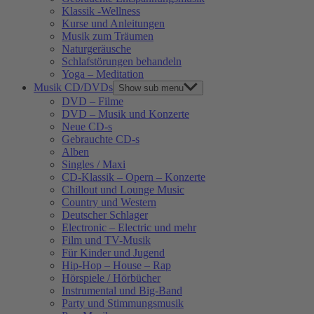
Klassik -Wellness
Kurse und Anleitungen
Musik zum Träumen
Naturgeräusche
Schlafstörungen behandeln
Yoga – Meditation
Musik CD/DVDs
Show sub menu
DVD – Filme
DVD – Musik und Konzerte
Neue CD-s
Gebrauchte CD-s
Alben
Singles / Maxi
CD-Klassik – Opern – Konzerte
Chillout und Lounge Music
Country und Western
Deutscher Schlager
Electronic – Electric und mehr
Film und TV-Musik
Für Kinder und Jugend
Hip-Hop – House – Rap
Hörspiele / Hörbücher
Instrumental und Big-Band
Party und Stimmungsmusik