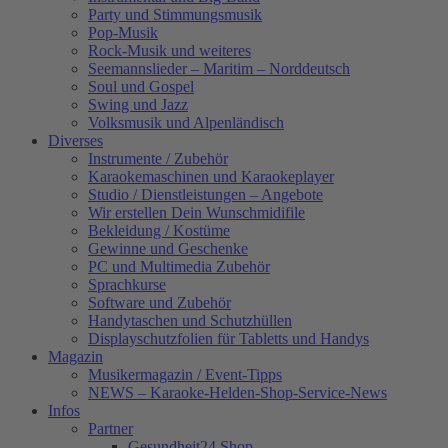
Party und Stimmungsmusik
Pop-Musik
Rock-Musik und weiteres
Seemannslieder – Maritim – Norddeutsch
Soul und Gospel
Swing und Jazz
Volksmusik und Alpenländisch
Diverses
Instrumente / Zubehör
Karaokemaschinen und Karaokeplayer
Studio / Dienstleistungen – Angebote
Wir erstellen Dein Wunschmidifile
Bekleidung / Kostüme
Gewinne und Geschenke
PC und Multimedia Zubehör
Sprachkurse
Software und Zubehör
Handytaschen und Schutzhüllen
Displayschutzfolien für Tabletts und Handys
Magazin
Musikermagazin / Event-Tipps
NEWS – Karaoke-Helden-Shop-Service-News
Infos
Partner
Gesundheit24.Shop