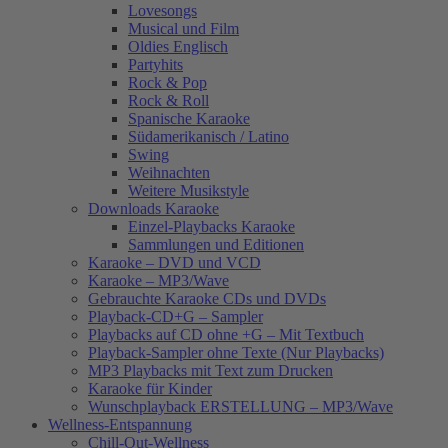
Lovesongs
Musical und Film
Oldies Englisch
Partyhits
Rock & Pop
Rock & Roll
Spanische Karaoke
Südamerikanisch / Latino
Swing
Weihnachten
Weitere Musikstyle
Downloads Karaoke
Einzel-Playbacks Karaoke
Sammlungen und Editionen
Karaoke – DVD und VCD
Karaoke – MP3/Wave
Gebrauchte Karaoke CDs und DVDs
Playback-CD+G – Sampler
Playbacks auf CD ohne +G – Mit Textbuch
Playback-Sampler ohne Texte (Nur Playbacks)
MP3 Playbacks mit Text zum Drucken
Karaoke für Kinder
Wunschplayback ERSTELLUNG – MP3/Wave
Wellness-Entspannung
Chill-Out-Wellness