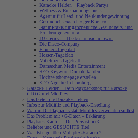
Karaoke-Helden – Playback-Partys
Wellness & Entspannungsmusik
Agentur für Lead- und Neukundengewinnung
Gesundheitscoach Holger Korsten
Natur Praxis für ganzheitliche Gesundheits- und
Ernährungeberatung
DJ GerreG – The best music in town!
Die Disco-Company
Franken-Tageblatt
Hessen-Tageblatt
Mittelrhein-Tageblatt
Damaschun-Media-Entertainment
SEO Keyword Domain kaufen
Hochzeitshomepage erstellen
SEO Agentur in Hamburg
Karaoke-Helden – Dein Playbackshop für Karaoke
CD+G und Midifiles
Das bieten die Karaoke-Helden
Infos zur Midifile und Playback-Erstellung
Warum Du Playbacks statt Midifiles verwenden solltest
Das Problem mit +G-Daten – Erklärung
Playback Kaufen – Der Preis ist heiß
Beliebte und GESUCHTE Titel
Was ist eigentlich Multiplex-Karaoke?