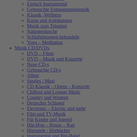
Einfach Instrumental
Gebrauchte Entspannungsmusik
Klassik -Wellness
Kurse und Anleitungen
Musik zum Träumen
Naturgeräusche
Schlafstörungen behandeln
Yoga – Meditation
Musik CD/DVDs
DVD – Filme
DVD – Musik und Konzerte
Neue CD-s
Gebrauchte CD-s
Alben
Singles / Maxi
CD-Klassik – Opern – Konzerte
Chillout und Lounge Music
Country und Western
Deutscher Schlager
Electronic – Electric und mehr
Film und TV-Musik
Für Kinder und Jugend
Hip-Hop – House – Rap
Hörspiele / Hörbücher
Instrumental und Big-Band