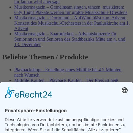
im Januar wird abgesagt
Musikermagazin – Gemeinsam singen, tanzen, musizieren:
City-Light-Plakate werben für größte Musikschule Dresdens
Musikermagazin – Dortmund – AufWind bläst zum Advent:
Konzert des Musikschul-Orchesters in der Pauluskirche am 1.
Advent
Musikermagazin – Saarbrücken – Adventskonzerte für
Seniorinnen und Senioren des Stadtbezirks Mitte am 4. und
13. Dezember
Beliebte Themen / Produkte
Playbackshop – Erstellung eines Midifile bis 4.5 Minuten
nach Wunsch
Midifile-Kaufen – Playback Kaufen – Der Preis ist heiß
Spezial – Karnevals-Plackbacks kaufen
Best of Karaoke – Roy Black – Playbacks – Absolute Rarität
World-of-Karaoke – Midifiles kaufen – Ich baue Dein
Playback
Karaoke-Helden – Was ist eigentlich Multiplex-Karaoke?
Playbackshop – Erstellung eines Wunschmidifile bis 3.5
Minuten
10 Spanische All-TIME Sommerhits als Karaoke-Playbacks –
Absolute Klassiker