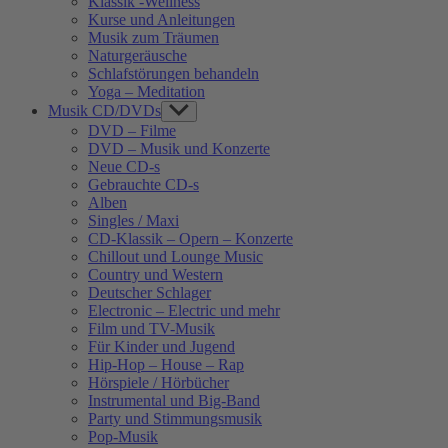
Klassik -Wellness
Kurse und Anleitungen
Musik zum Träumen
Naturgeräusche
Schlafstörungen behandeln
Yoga – Meditation
Musik CD/DVDs
Show
sub
DVD – Filme
menu
DVD – Musik und Konzerte
Neue CD-s
Gebrauchte CD-s
Alben
Singles / Maxi
CD-Klassik – Opern – Konzerte
Chillout und Lounge Music
Country und Western
Deutscher Schlager
Electronic – Electric und mehr
Film und TV-Musik
Für Kinder und Jugend
Hip-Hop – House – Rap
Hörspiele / Hörbücher
Instrumental und Big-Band
Party und Stimmungsmusik
Pop-Musik