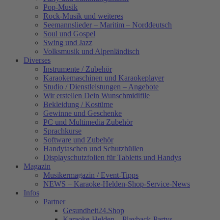
Pop-Musik
Rock-Musik und weiteres
Seemannslieder – Maritim – Norddeutsch
Soul und Gospel
Swing und Jazz
Volksmusik und Alpenländisch
Diverses
Instrumente / Zubehör
Karaokemaschinen und Karaokeplayer
Studio / Dienstleistungen – Angebote
Wir erstellen Dein Wunschmidifile
Bekleidung / Kostüme
Gewinne und Geschenke
PC und Multimedia Zubehör
Sprachkurse
Software und Zubehör
Handytaschen und Schutzhüllen
Displayschutzfolien für Tabletts und Handys
Magazin
Musikermagazin / Event-Tipps
NEWS – Karaoke-Helden-Shop-Service-News
Infos
Partner
Gesundheit24.Shop
Karaoke-Helden – Playback-Partys