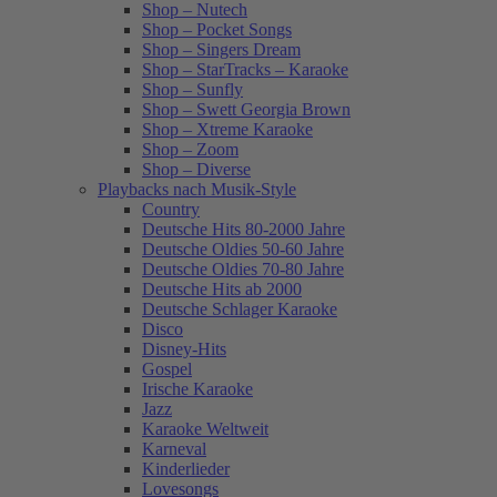
Shop – Nutech
Shop – Pocket Songs
Shop – Singers Dream
Shop – StarTracks – Karaoke
Shop – Sunfly
Shop – Swett Georgia Brown
Shop – Xtreme Karaoke
Shop – Zoom
Shop – Diverse
Playbacks nach Musik-Style
Country
Deutsche Hits 80-2000 Jahre
Deutsche Oldies 50-60 Jahre
Deutsche Oldies 70-80 Jahre
Deutsche Hits ab 2000
Deutsche Schlager Karaoke
Disco
Disney-Hits
Gospel
Irische Karaoke
Jazz
Karaoke Weltweit
Karneval
Kinderlieder
Lovesongs