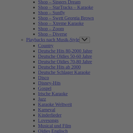
Shop – Singers Dream
Shop – StarTracks – Karaoke
Shop – Sunfly
Shop – Swett Georgia Brown
Shop – Xtreme Karaoke
Shop – Zoom
Shop – Diverse
Playbacks nach Musik-Style
Show
sub
Country
menu
Deutsche Hits 80-2000 Jahre
Deutsche Oldies 50-60 Jahre
Deutsche Oldies 70-80 Jahre
Deutsche Hits ab 2000
Deutsche Schlager Karaoke
Disco
Disney-Hits
Gospel
Irische Karaoke
Jazz
Karaoke Weltweit
Karneval
Kinderlieder
Lovesongs
Musical und Film
Oldies Englisch