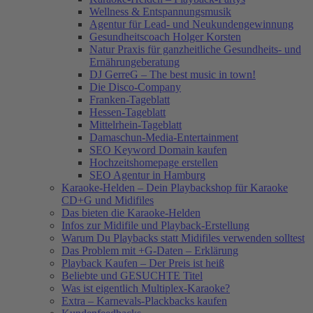
Wellness & Entspannungsmusik
Agentur für Lead- und Neukundengewinnung
Gesundheitscoach Holger Korsten
Natur Praxis für ganzheitliche Gesundheits- und
Ernährungeberatung
DJ GerreG – The best music in town!
Die Disco-Company
Franken-Tageblatt
Hessen-Tageblatt
Mittelrhein-Tageblatt
Damaschun-Media-Entertainment
SEO Keyword Domain kaufen
Hochzeitshomepage erstellen
SEO Agentur in Hamburg
Karaoke-Helden – Dein Playbackshop für Karaoke
CD+G und Midifiles
Das bieten die Karaoke-Helden
Infos zur Midifile und Playback-Erstellung
Warum Du Playbacks statt Midifiles verwenden solltest
Das Problem mit +G-Daten – Erklärung
Playback Kaufen – Der Preis ist heiß
Beliebte und GESUCHTE Titel
Was ist eigentlich Multiplex-Karaoke?
Extra – Karnevals-Plackbacks kaufen