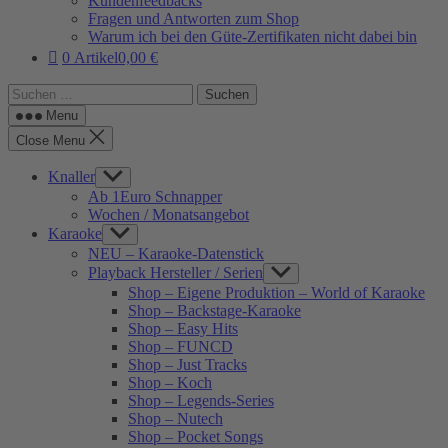
Kundenfeedbacks
Fragen und Antworten zum Shop
Warum ich bei den Güte-Zertifikaten nicht dabei bin
0 Artikel
0,00 €
Suchen
nach:
Menu
Close Menu
Knaller
Show
sub
Ab 1Euro Schnapper
menu
Wochen / Monatsangebot
Karaoke
Show
sub
NEU – Karaoke-Datenstick
menu
Playback Hersteller / Serien
Show
sub
Shop – Eigene Produktion – World of Karaoke
menu
Shop – Backstage-Karaoke
Shop – Easy Hits
Shop – FUNCD
Shop – Just Tracks
Shop – Koch
Shop – Legends-Series
Shop – Nutech
Shop – Pocket Songs