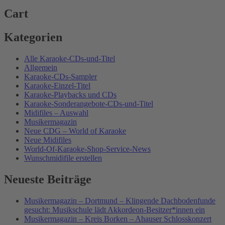
Cart
Kategorien
Alle Karaoke-CDs-und-Titel
Allgemein
Karaoke-CDs-Sampler
Karaoke-Einzel-Titel
Karaoke-Playbacks und CDs
Karaoke-Sonderangebote-CDs-und-Titel
Midifiles – Auswahl
Musikermagazin
Neue CDG – World of Karaoke
Neue Midifiles
World-Of-Karaoke-Shop-Service-News
Wunschmidifile erstellen
Neueste Beiträge
Musikermagazin – Dortmund – Klingende Dachbodenfunde
gesucht: Musikschule lädt Akkordeon-Besitzer*innen ein
Musikermagazin – Kreis Borken – Ahauser Schlosskonzert