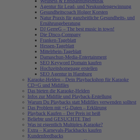
Wellness & Entspannungsmusik
Agentur für Lead- und Neukundengewinnung
Gesundheitscoach Holger Korsten
Natur Praxis für ganzheitliche Gesundheits- und
Ernährungeberatung
DJ GerreG – The best music in town!
Die Disco-Company
Franken-Tageblatt
Hessen-Tageblatt
Mittelrhein-Tageblatt
Damaschun-Media-Entertainment
SEO Keyword Domain kaufen
Hochzeitshomepage erstellen
SEO Agentur in Hamburg
Karaoke-Helden – Dein Playbackshop für Karaoke
CD+G und Midifiles
Das bieten die Karaoke-Helden
Infos zur Midifile und Playback-Erstellung
Warum Du Playbacks statt Midifiles verwenden solltest
Das Problem mit +G-Daten – Erklärung
Playback Kaufen – Der Preis ist heiß
Beliebte und GESUCHTE Titel
Was ist eigentlich Multiplex-Karaoke?
Extra – Karnevals-Plackbacks kaufen
Kundenfeedbacks