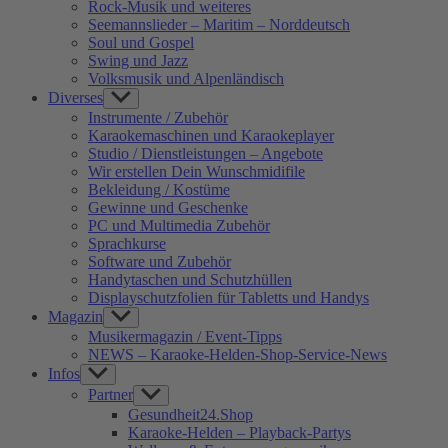
Rock-Musik und weiteres
Seemannslieder – Maritim – Norddeutsch
Soul und Gospel
Swing und Jazz
Volksmusik und Alpenländisch
Diverses
Show
sub
Instrumente / Zubehör
menu
Karaokemaschinen und Karaokeplayer
Studio / Dienstleistungen – Angebote
Wir erstellen Dein Wunschmidifile
Bekleidung / Kostüme
Gewinne und Geschenke
PC und Multimedia Zubehör
Sprachkurse
Software und Zubehör
Handytaschen und Schutzhüllen
Displayschutzfolien für Tabletts und Handys
Magazin
Show
sub
Musikermagazin / Event-Tipps
menu
NEWS – Karaoke-Helden-Shop-Service-News
Infos
Show
sub
Partner
Show
menu
sub
Gesundheit24.Shop
menu
Karaoke-Helden – Playback-Partys