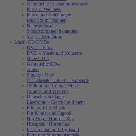
Gebrauchte Entspannungsmusik
Klassik -Wellness
Kurse und Anleitungen
Musik zum Träumen
Naturgeräusche
Schlafstörungen behandeln
Yoga – Meditation
Musik CD/DVDs
DVD – Filme
DVD – Musik und Konzerte
Neue CD-s
Gebrauchte CD-s
Alben
Singles / Maxi
CD-Klassik – Opern – Konzerte
Chillout und Lounge Music
Country und Western
Deutscher Schlager
Electronic – Electric und mehr
Film und TV-Musik
Für Kinder und Jugend
Hip-Hop – House – Rap
Hörspiele / Hörbücher
Instrumental und Big-Band
Party und Stimmungsmusik