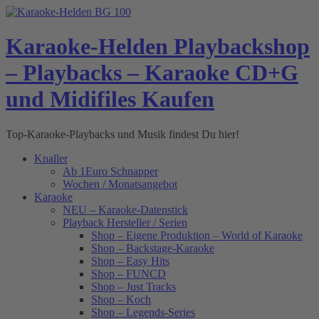
Skip
to
content
Karaoke-Helden Playbackshop
– Playbacks – Karaoke CD+G
und Midifiles Kaufen
Top-Karaoke-Playbacks und Musik findest Du hier!
Knaller
Ab 1Euro Schnapper
Wochen / Monatsangebot
Karaoke
NEU – Karaoke-Datenstick
Playback Hersteller / Serien
Shop – Eigene Produktion – World of Karaoke
Shop – Backstage-Karaoke
Shop – Easy Hits
Shop – FUNCD
Shop – Just Tracks
Shop – Koch
Shop – Legends-Series