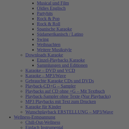
Musical und Film
Oldies Englisch
Partyhits
Rock & Pop
Rock & Roll
Spanische Karaoke
Südamerikanisch / Latino
Swing
Weihnachten
Weitere Musikstyle
Downloads Karaoke
Einzel-Playbacks Karaoke
Sammlungen und Editionen
Karaoke – DVD und VCD
Karaoke – MP3/Wave
Gebrauchte Karaoke CDs und DVDs
Playback-CD+G – Sampler
Playbacks auf CD ohne +G – Mit Textbuch
Playback-Sampler ohne Texte (Nur Playbacks)
MP3 Playbacks mit Text zum Drucken
Karaoke für Kinder
Wunschplayback ERSTELLUNG – MP3/Wave
Wellness-Entspannung
Chill-Out-Wellness
Einfach Instrumental