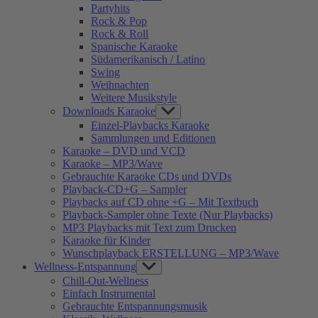
Partyhits
Rock & Pop
Rock & Roll
Spanische Karaoke
Südamerikanisch / Latino
Swing
Weihnachten
Weitere Musikstyle
Downloads Karaoke
Show
sub
Einzel-Playbacks Karaoke
menu
Sammlungen und Editionen
Karaoke – DVD und VCD
Karaoke – MP3/Wave
Gebrauchte Karaoke CDs und DVDs
Playback-CD+G – Sampler
Playbacks auf CD ohne +G – Mit Textbuch
Playback-Sampler ohne Texte (Nur Playbacks)
MP3 Playbacks mit Text zum Drucken
Karaoke für Kinder
Wunschplayback ERSTELLUNG – MP3/Wave
Wellness-Entspannung
Show
sub
Chill-Out-Wellness
menu
Einfach Instrumental
Gebrauchte Entspannungsmusik