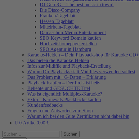
DJ GerreG – The best music in town!
Die Disco-Company
Franken-Tageblatt
Hessen-Tageblatt
Mittelrhein-Tageblatt
Damaschun-Media-Entertainment
SEO Keyword Domain kaufen
Hochzeitshomepage erstellen
SEO Agentur in Hamburg
Karaoke-Helden – Dein Playbackshop für Karaoke CD+
Das bieten die Karaoke-Helden
Infos zur Midifile und Playback-Erstellung
Warum Du Playbacks statt Midifiles verwenden solltest
Das Problem mit +G-Daten – Erklärung
Playback Kaufen – Der Preis ist heiß
Beliebte und GESUCHTE Titel
Was ist eigentlich Multiplex-Karaoke?
Extra – Karnevals-Plackbacks kaufen
Kundenfeedbacks
Fragen und Antworten zum Shop
Warum ich bei den Güte-Zertifikaten nicht dabei bin
0 Artikel
0,00 €
Suchen
nach: