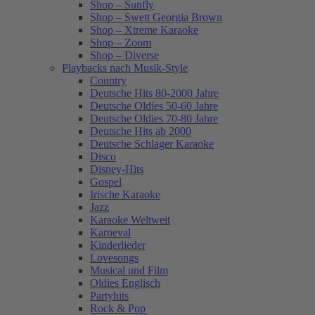
Shop – Sunfly
Shop – Swett Georgia Brown
Shop – Xtreme Karaoke
Shop – Zoom
Shop – Diverse
Playbacks nach Musik-Style
Country
Deutsche Hits 80-2000 Jahre
Deutsche Oldies 50-60 Jahre
Deutsche Oldies 70-80 Jahre
Deutsche Hits ab 2000
Deutsche Schlager Karaoke
Disco
Disney-Hits
Gospel
Irische Karaoke
Jazz
Karaoke Weltweit
Karneval
Kinderlieder
Lovesongs
Musical und Film
Oldies Englisch
Partyhits
Rock & Pop