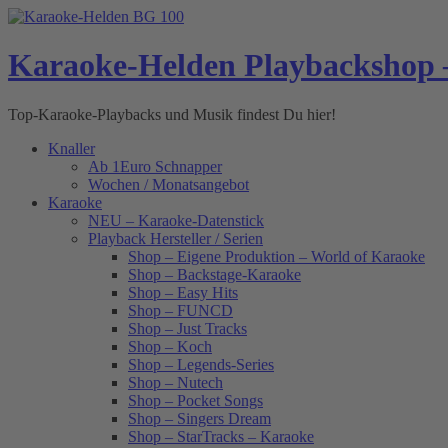
Skip
to
content
Karaoke-Helden Playbackshop 
Top-Karaoke-Playbacks und Musik findest Du hier!
Knaller
Ab 1Euro Schnapper
Wochen / Monatsangebot
Karaoke
NEU – Karaoke-Datenstick
Playback Hersteller / Serien
Shop – Eigene Produktion – World of Karaoke
Shop – Backstage-Karaoke
Shop – Easy Hits
Shop – FUNCD
Shop – Just Tracks
Shop – Koch
Shop – Legends-Series
Shop – Nutech
Shop – Pocket Songs
Shop – Singers Dream
Shop – StarTracks – Karaoke