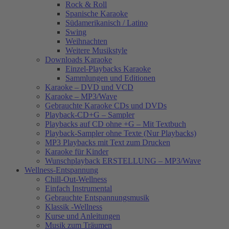
Rock & Roll
Spanische Karaoke
Südamerikanisch / Latino
Swing
Weihnachten
Weitere Musikstyle
Downloads Karaoke
Einzel-Playbacks Karaoke
Sammlungen und Editionen
Karaoke – DVD und VCD
Karaoke – MP3/Wave
Gebrauchte Karaoke CDs und DVDs
Playback-CD+G – Sampler
Playbacks auf CD ohne +G – Mit Textbuch
Playback-Sampler ohne Texte (Nur Playbacks)
MP3 Playbacks mit Text zum Drucken
Karaoke für Kinder
Wunschplayback ERSTELLUNG – MP3/Wave
Wellness-Entspannung
Chill-Out-Wellness
Einfach Instrumental
Gebrauchte Entspannungsmusik
Klassik -Wellness
Kurse und Anleitungen
Musik zum Träumen