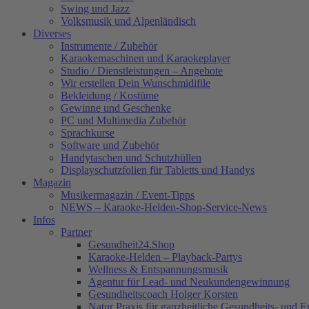
Swing und Jazz
Volksmusik und Alpenländisch
Diverses
Instrumente / Zubehör
Karaokemaschinen und Karaokeplayer
Studio / Dienstleistungen – Angebote
Wir erstellen Dein Wunschmidifile
Bekleidung / Kostüme
Gewinne und Geschenke
PC und Multimedia Zubehör
Sprachkurse
Software und Zubehör
Handytaschen und Schutzhüllen
Displayschutzfolien für Tabletts und Handys
Magazin
Musikermagazin / Event-Tipps
NEWS – Karaoke-Helden-Shop-Service-News
Infos
Partner
Gesundheit24.Shop
Karaoke-Helden – Playback-Partys
Wellness & Entspannungsmusik
Agentur für Lead- und Neukundengewinnung
Gesundheitscoach Holger Korsten
Natur Praxis für ganzheitliche Gesundheits- und 