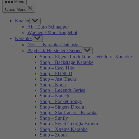
Menu
Close Menu
Knaller
Show
sub
Ab 1Euro Schnapper
menu
Wochen / Monatsangebot
Karaoke
Show
sub
NEU – Karaoke-Datenstick
menu
Playback Hersteller / Serien
Show
sub
Shop – Eigene Produktion – World of Karaoke
menu
Shop – Backstage-Karaoke
Shop – Easy Hits
Shop – FUNCD
Shop – Just Tracks
Shop – Koch
Shop – Legends-Series
Shop – Nutech
Shop – Pocket Songs
Shop – Singers Dream
Shop – StarTracks – Karaoke
Shop – Sunfly
Shop – Swett Georgia Brown
Shop – Xtreme Karaoke
Shop – Zoom