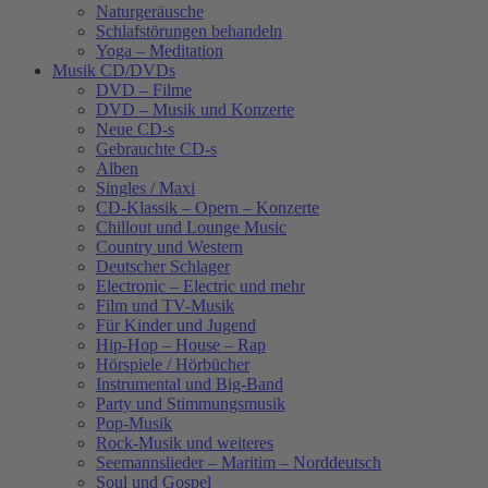
Naturgeräusche
Schlafstörungen behandeln
Yoga – Meditation
Musik CD/DVDs
DVD – Filme
DVD – Musik und Konzerte
Neue CD-s
Gebrauchte CD-s
Alben
Singles / Maxi
CD-Klassik – Opern – Konzerte
Chillout und Lounge Music
Country und Western
Deutscher Schlager
Electronic – Electric und mehr
Film und TV-Musik
Für Kinder und Jugend
Hip-Hop – House – Rap
Hörspiele / Hörbücher
Instrumental und Big-Band
Party und Stimmungsmusik
Pop-Musik
Rock-Musik und weiteres
Seemannslieder – Maritim – Norddeutsch
Soul und Gospel