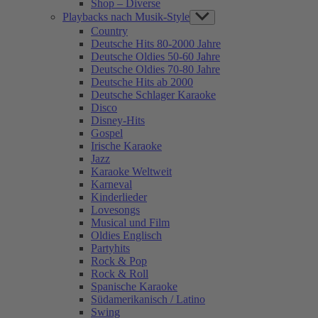
Shop – Diverse
Playbacks nach Musik-Style
Show
sub
Country
menu
Deutsche Hits 80-2000 Jahre
Deutsche Oldies 50-60 Jahre
Deutsche Oldies 70-80 Jahre
Deutsche Hits ab 2000
Deutsche Schlager Karaoke
Disco
Disney-Hits
Gospel
Irische Karaoke
Jazz
Karaoke Weltweit
Karneval
Kinderlieder
Lovesongs
Musical und Film
Oldies Englisch
Partyhits
Rock & Pop
Rock & Roll
Spanische Karaoke
Südamerikanisch / Latino
Swing