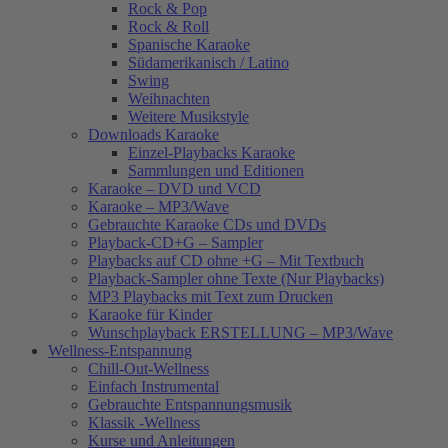
Rock & Pop
Rock & Roll
Spanische Karaoke
Südamerikanisch / Latino
Swing
Weihnachten
Weitere Musikstyle
Downloads Karaoke
Einzel-Playbacks Karaoke
Sammlungen und Editionen
Karaoke – DVD und VCD
Karaoke – MP3/Wave
Gebrauchte Karaoke CDs und DVDs
Playback-CD+G – Sampler
Playbacks auf CD ohne +G – Mit Textbuch
Playback-Sampler ohne Texte (Nur Playbacks)
MP3 Playbacks mit Text zum Drucken
Karaoke für Kinder
Wunschplayback ERSTELLUNG – MP3/Wave
Wellness-Entspannung
Chill-Out-Wellness
Einfach Instrumental
Gebrauchte Entspannungsmusik
Klassik -Wellness
Kurse und Anleitungen