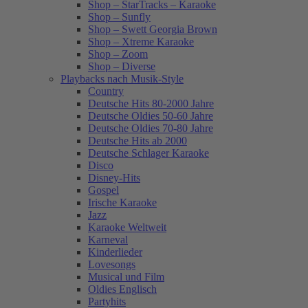
Shop – StarTracks – Karaoke
Shop – Sunfly
Shop – Swett Georgia Brown
Shop – Xtreme Karaoke
Shop – Zoom
Shop – Diverse
Playbacks nach Musik-Style
Country
Deutsche Hits 80-2000 Jahre
Deutsche Oldies 50-60 Jahre
Deutsche Oldies 70-80 Jahre
Deutsche Hits ab 2000
Deutsche Schlager Karaoke
Disco
Disney-Hits
Gospel
Irische Karaoke
Jazz
Karaoke Weltweit
Karneval
Kinderlieder
Lovesongs
Musical und Film
Oldies Englisch
Partyhits