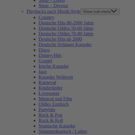
Shop – Zoom
Shop – Diverse
Playbacks nach Musik-Style
Show sub menu
Country
Deutsche Hits 80-2000 Jahre
Deutsche Oldies 50-60 Jahre
Deutsche Oldies 70-80 Jahre
Deutsche Hits ab 2000
Deutsche Schlager Karaoke
Disco
Disney-Hits
Gospel
Irische Karaoke
Jazz
Karaoke Weltweit
Karneval
Kinderlieder
Lovesongs
Musical und Film
Oldies Englisch
Partyhits
Rock & Pop
Rock & Roll
Spanische Karaoke
Südamerikanisch / Latino