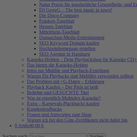
Natur Praxis für ganzheitliche Gesundheits- und 
DJ GerreG – The best music in town!
Die Disco-Company
Franken-Tageblatt
Hessen-Tageblatt
Mittelrhein-Tageblatt
Damaschun-Media-Entertainment
SEO Keyword Domain kaufen
Hochzeitshomepage erstellen
SEO Agentur in Hamburg
Karaoke-Helden – Dein Playbackshop für Karaoke CD+
Das bieten die Karaoke-Helden
Infos zur Midifile und Playback-Erstellung
Warum Du Playbacks statt Midifiles verwenden solltest
Das Problem mit +G-Daten – Erklärung
Playback Kaufen – Der Preis ist heiß
Beliebte und GESUCHTE Titel
Was ist eigentlich Multiplex-Karaoke?
Extra – Karnevals-Plackbacks kaufen
Kundenfeedbacks
Fragen und Antworten zum Shop
Warum ich bei den Güte-Zertifikaten nicht dabei bin
0 Artikel
0,00 €
Suchen nach: