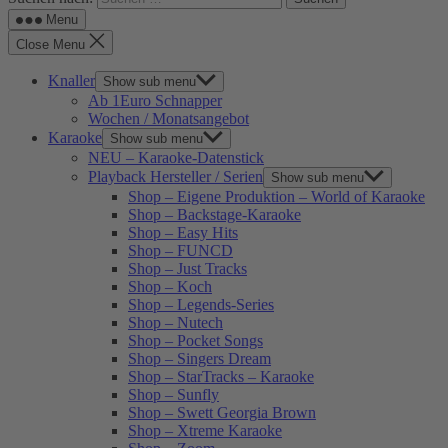
Menu
Close Menu
Knaller
Show sub menu
Ab 1Euro Schnapper
Wochen / Monatsangebot
Karaoke
Show sub menu
NEU – Karaoke-Datenstick
Playback Hersteller / Serien
Show sub menu
Shop – Eigene Produktion – World of Karaoke
Shop – Backstage-Karaoke
Shop – Easy Hits
Shop – FUNCD
Shop – Just Tracks
Shop – Koch
Shop – Legends-Series
Shop – Nutech
Shop – Pocket Songs
Shop – Singers Dream
Shop – StarTracks – Karaoke
Shop – Sunfly
Shop – Swett Georgia Brown
Shop – Xtreme Karaoke