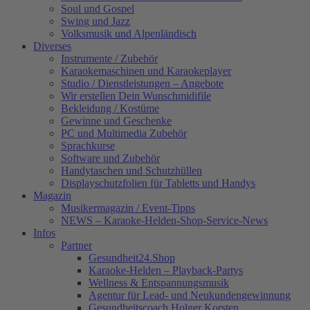
Soul und Gospel
Swing und Jazz
Volksmusik und Alpenländisch
Diverses
Instrumente / Zubehör
Karaokemaschinen und Karaokeplayer
Studio / Dienstleistungen – Angebote
Wir erstellen Dein Wunschmidifile
Bekleidung / Kostüme
Gewinne und Geschenke
PC und Multimedia Zubehör
Sprachkurse
Software und Zubehör
Handytaschen und Schutzhüllen
Displayschutzfolien für Tabletts und Handys
Magazin
Musikermagazin / Event-Tipps
NEWS – Karaoke-Helden-Shop-Service-News
Infos
Partner
Gesundheit24.Shop
Karaoke-Helden – Playback-Partys
Wellness & Entspannungsmusik
Agentur für Lead- und Neukundengewinnung
Gesundheitscoach Holger Korsten