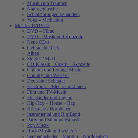
Musik zum Träumen
Naturgeräusche
Schlafstörungen behandeln
Yoga – Meditation
Musik CD/DVDs
DVD – Filme
DVD – Musik und Konzerte
Neue CD-s
Gebrauchte CD-s
Alben
Singles / Maxi
CD-Klassik – Opern – Konzerte
Chillout und Lounge Music
Country und Western
Deutscher Schlager
Electronic – Electric und mehr
Film und TV-Musik
Für Kinder und Jugend
Hip-Hop – House – Rap
Hörspiele / Hörbücher
Instrumental und Big-Band
Party und Stimmungsmusik
Pop-Musik
Rock-Musik und weiteres
Seemannslieder – Maritim – Norddeutsch