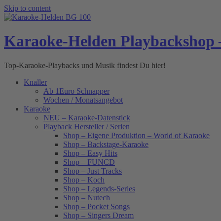
Skip to content
Karaoke-Helden Playbackshop 
Top-Karaoke-Playbacks und Musik findest Du hier!
Knaller
Ab 1Euro Schnapper
Wochen / Monatsangebot
Karaoke
NEU – Karaoke-Datenstick
Playback Hersteller / Serien
Shop – Eigene Produktion – World of Karaoke
Shop – Backstage-Karaoke
Shop – Easy Hits
Shop – FUNCD
Shop – Just Tracks
Shop – Koch
Shop – Legends-Series
Shop – Nutech
Shop – Pocket Songs
Shop – Singers Dream