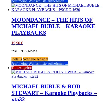
Auf meine Wunschliste aufnehmen ...
MOONDANCE – THE HITS OF
MICHAEL BUBLE – KARAOKE
PLAYBACKS
19,90
€
inkl. 19 % MwSt.
Details
Schnelle Ansicht
Auf meine Wunschliste aufnehmen ...
Top-Angebot
MICHAEL BUBLE & ROD
STEWART – Karaoke Playbacks –
xta32