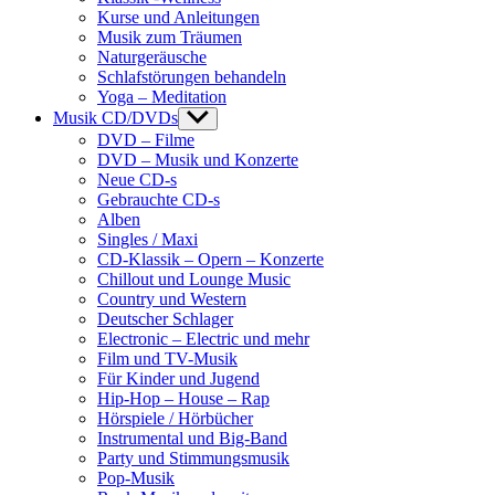
Kurse und Anleitungen
Musik zum Träumen
Naturgeräusche
Schlafstörungen behandeln
Yoga – Meditation
Musik CD/DVDs
Show
sub
DVD – Filme
menu
DVD – Musik und Konzerte
Neue CD-s
Gebrauchte CD-s
Alben
Singles / Maxi
CD-Klassik – Opern – Konzerte
Chillout und Lounge Music
Country und Western
Deutscher Schlager
Electronic – Electric und mehr
Film und TV-Musik
Für Kinder und Jugend
Hip-Hop – House – Rap
Hörspiele / Hörbücher
Instrumental und Big-Band
Party und Stimmungsmusik
Pop-Musik