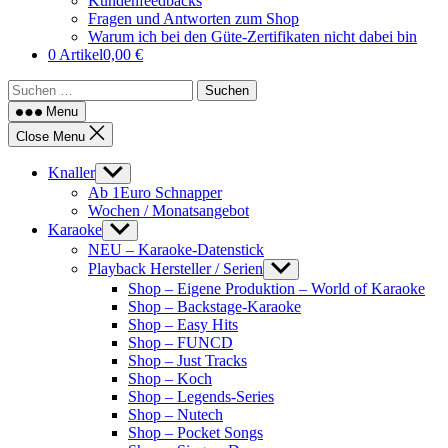
Kundenfeedbacks
Fragen und Antworten zum Shop
Warum ich bei den Güte-Zertifikaten nicht dabei bin
0 Artikel
0,00 €
Suchen
nach:
Menu
Close Menu
Knaller
Show
sub
Ab 1Euro Schnapper
menu
Wochen / Monatsangebot
Karaoke
Show
sub
NEU – Karaoke-Datenstick
menu
Playback Hersteller / Serien
Show
sub
Shop – Eigene Produktion – World of Karaoke
menu
Shop – Backstage-Karaoke
Shop – Easy Hits
Shop – FUNCD
Shop – Just Tracks
Shop – Koch
Shop – Legends-Series
Shop – Nutech
Shop – Pocket Songs