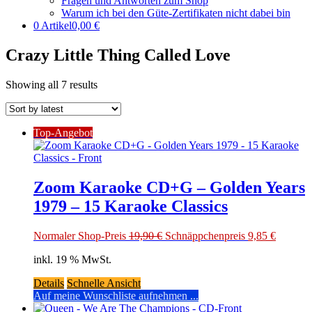
Fragen und Antworten zum Shop
Warum ich bei den Güte-Zertifikaten nicht dabei bin
0 Artikel
0,00 €
Crazy Little Thing Called Love
Showing all 7 results
Top-Angebot
Zoom Karaoke CD+G – Golden Years
1979 – 15 Karaoke Classics
Original
Current
Normaler Shop-Preis
19,90
€
Schnäppchenpreis
9,85
€
price
price
inkl. 19 % MwSt.
was:
is:
19,90 €.
9,85 €.
Details
Schnelle Ansicht
Auf meine Wunschliste aufnehmen ...