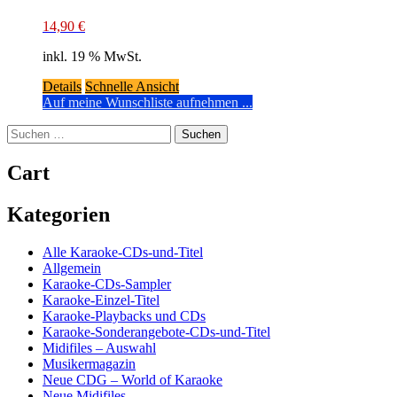
14,90
€
inkl. 19 % MwSt.
Details
Schnelle Ansicht
Auf meine Wunschliste aufnehmen ...
Suchen
nach:
Cart
Kategorien
Alle Karaoke-CDs-und-Titel
Allgemein
Karaoke-CDs-Sampler
Karaoke-Einzel-Titel
Karaoke-Playbacks und CDs
Karaoke-Sonderangebote-CDs-und-Titel
Midifiles – Auswahl
Musikermagazin
Neue CDG – World of Karaoke
Neue Midifiles