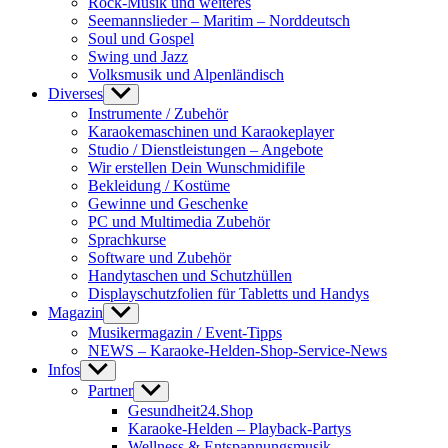
Rock-Musik und weiteres
Seemannslieder – Maritim – Norddeutsch
Soul und Gospel
Swing und Jazz
Volksmusik und Alpenländisch
Diverses
Show
sub
Instrumente / Zubehör
menu
Karaokemaschinen und Karaokeplayer
Studio / Dienstleistungen – Angebote
Wir erstellen Dein Wunschmidifile
Bekleidung / Kostüme
Gewinne und Geschenke
PC und Multimedia Zubehör
Sprachkurse
Software und Zubehör
Handytaschen und Schutzhüllen
Displayschutzfolien für Tabletts und Handys
Magazin
Show
sub
Musikermagazin / Event-Tipps
menu
NEWS – Karaoke-Helden-Shop-Service-News
Infos
Show
sub
Partner
Show
menu
sub
Gesundheit24.Shop
menu
Karaoke-Helden – Playback-Partys
Wellness & Entspannungsmusik