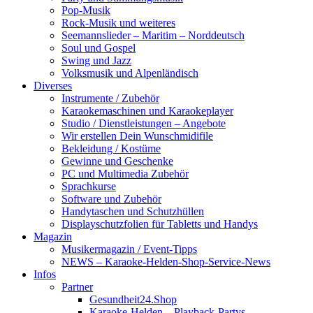
Pop-Musik
Rock-Musik und weiteres
Seemannslieder – Maritim – Norddeutsch
Soul und Gospel
Swing und Jazz
Volksmusik und Alpenländisch
Diverses
Instrumente / Zubehör
Karaokemaschinen und Karaokeplayer
Studio / Dienstleistungen – Angebote
Wir erstellen Dein Wunschmidifile
Bekleidung / Kostüme
Gewinne und Geschenke
PC und Multimedia Zubehör
Sprachkurse
Software und Zubehör
Handytaschen und Schutzhüllen
Displayschutzfolien für Tabletts und Handys
Magazin
Musikermagazin / Event-Tipps
NEWS – Karaoke-Helden-Shop-Service-News
Infos
Partner
Gesundheit24.Shop
Karaoke-Helden – Playback-Partys