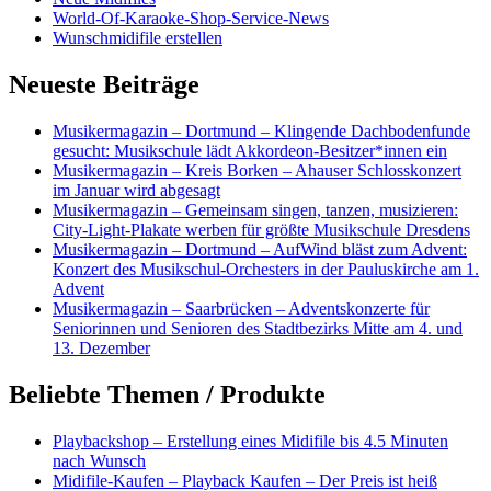
World-Of-Karaoke-Shop-Service-News
Wunschmidifile erstellen
Neueste Beiträge
Musikermagazin – Dortmund – Klingende Dachbodenfunde
gesucht: Musikschule lädt Akkordeon-Besitzer*innen ein
Musikermagazin – Kreis Borken – Ahauser Schlosskonzert
im Januar wird abgesagt
Musikermagazin – Gemeinsam singen, tanzen, musizieren:
City-Light-Plakate werben für größte Musikschule Dresdens
Musikermagazin – Dortmund – AufWind bläst zum Advent:
Konzert des Musikschul-Orchesters in der Pauluskirche am 1.
Advent
Musikermagazin – Saarbrücken – Adventskonzerte für
Seniorinnen und Senioren des Stadtbezirks Mitte am 4. und
13. Dezember
Beliebte Themen / Produkte
Playbackshop – Erstellung eines Midifile bis 4.5 Minuten
nach Wunsch
Midifile-Kaufen – Playback Kaufen – Der Preis ist heiß