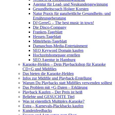
Agentur für Lead- und Neukundengewinnung
Gesundheitscoach Holger Korsten
Natur Praxis für ganzheitliche Gesundheits- und
Ernährungeberatung
DJ GerreG – The best music in town!
Die Disco-Company
Franken-Tageblatt
Hessen-Tageblatt
Mittelrhein-Tageblatt
Damaschun-Media-Entertainment
SEO Keyword Domain kaufen
Hochzeitshomepage erstellen
SEO Agentur in Hamburg
Karaoke-Helden – Dein Playbackshop für Karaoke
CD+G und Midifiles
Das bieten die Karaoke-Helden
Infos zur Midifile und Playback-Erstellung
Warum Du Playbacks statt Midifiles verwenden solltest
Das Problem mit +G-Daten – Erklärung
Playback Kaufen – Der Preis ist heiß
Beliebte und GESUCHTE Titel
Was ist eigentlich Multiplex-Karaoke?
Extra – Karnevals-Plackbacks kaufen
Kundenfeedbacks