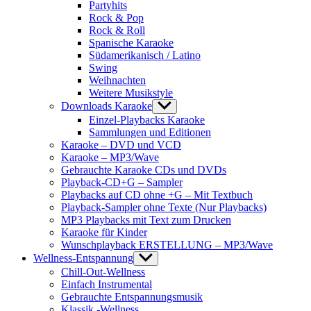
Partyhits
Rock & Pop
Rock & Roll
Spanische Karaoke
Südamerikanisch / Latino
Swing
Weihnachten
Weitere Musikstyle
Downloads Karaoke
Show
sub
Einzel-Playbacks Karaoke
menu
Sammlungen und Editionen
Karaoke – DVD und VCD
Karaoke – MP3/Wave
Gebrauchte Karaoke CDs und DVDs
Playback-CD+G – Sampler
Playbacks auf CD ohne +G – Mit Textbuch
Playback-Sampler ohne Texte (Nur Playbacks)
MP3 Playbacks mit Text zum Drucken
Karaoke für Kinder
Wunschplayback ERSTELLUNG – MP3/Wave
Wellness-Entspannung
Show
sub
Chill-Out-Wellness
menu
Einfach Instrumental
Gebrauchte Entspannungsmusik
Klassik -Wellness