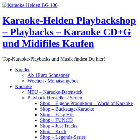
Skip
to
content
Karaoke-Helden Playbackshop
– Playbacks – Karaoke CD+G
und Midifiles Kaufen
Top-Karaoke-Playbacks und Musik findest Du hier!
Knaller
Ab 1Euro Schnapper
Wochen / Monatsangebot
Karaoke
NEU – Karaoke-Datenstick
Playback Hersteller / Serien
Shop – Eigene Produktion – World of Karaoke
Shop – Backstage-Karaoke
Shop – Easy Hits
Shop – FUNCD
Shop – Just Tracks
Shop – Koch
Shop – Legends-Series