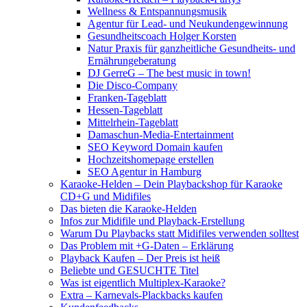
Wellness & Entspannungsmusik
Agentur für Lead- und Neukundengewinnung
Gesundheitscoach Holger Korsten
Natur Praxis für ganzheitliche Gesundheits- und
Ernährungeberatung
DJ GerreG – The best music in town!
Die Disco-Company
Franken-Tageblatt
Hessen-Tageblatt
Mittelrhein-Tageblatt
Damaschun-Media-Entertainment
SEO Keyword Domain kaufen
Hochzeitshomepage erstellen
SEO Agentur in Hamburg
Karaoke-Helden – Dein Playbackshop für Karaoke
CD+G und Midifiles
Das bieten die Karaoke-Helden
Infos zur Midifile und Playback-Erstellung
Warum Du Playbacks statt Midifiles verwenden solltest
Das Problem mit +G-Daten – Erklärung
Playback Kaufen – Der Preis ist heiß
Beliebte und GESUCHTE Titel
Was ist eigentlich Multiplex-Karaoke?
Extra – Karnevals-Plackbacks kaufen