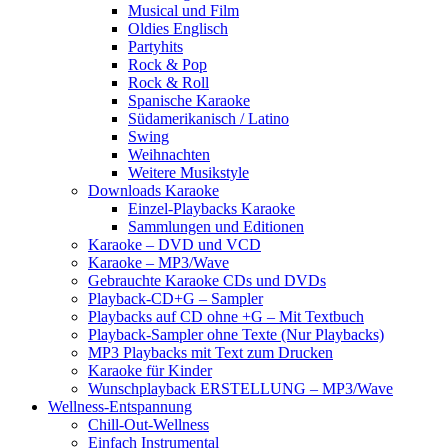
Musical und Film
Oldies Englisch
Partyhits
Rock & Pop
Rock & Roll
Spanische Karaoke
Südamerikanisch / Latino
Swing
Weihnachten
Weitere Musikstyle
Downloads Karaoke
Einzel-Playbacks Karaoke
Sammlungen und Editionen
Karaoke – DVD und VCD
Karaoke – MP3/Wave
Gebrauchte Karaoke CDs und DVDs
Playback-CD+G – Sampler
Playbacks auf CD ohne +G – Mit Textbuch
Playback-Sampler ohne Texte (Nur Playbacks)
MP3 Playbacks mit Text zum Drucken
Karaoke für Kinder
Wunschplayback ERSTELLUNG – MP3/Wave
Wellness-Entspannung
Chill-Out-Wellness
Einfach Instrumental