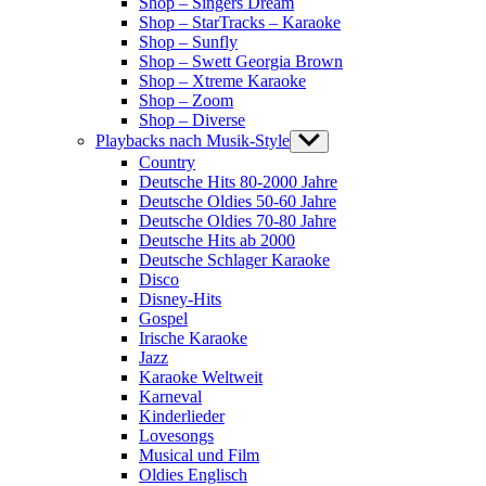
Shop – Singers Dream
Shop – StarTracks – Karaoke
Shop – Sunfly
Shop – Swett Georgia Brown
Shop – Xtreme Karaoke
Shop – Zoom
Shop – Diverse
Playbacks nach Musik-Style
Show
sub
Country
menu
Deutsche Hits 80-2000 Jahre
Deutsche Oldies 50-60 Jahre
Deutsche Oldies 70-80 Jahre
Deutsche Hits ab 2000
Deutsche Schlager Karaoke
Disco
Disney-Hits
Gospel
Irische Karaoke
Jazz
Karaoke Weltweit
Karneval
Kinderlieder
Lovesongs
Musical und Film
Oldies Englisch