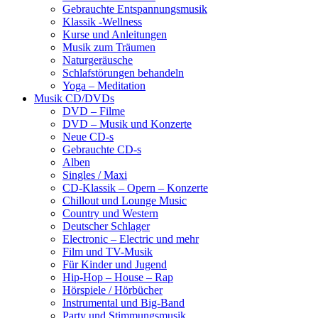
Gebrauchte Entspannungsmusik
Klassik -Wellness
Kurse und Anleitungen
Musik zum Träumen
Naturgeräusche
Schlafstörungen behandeln
Yoga – Meditation
Musik CD/DVDs
DVD – Filme
DVD – Musik und Konzerte
Neue CD-s
Gebrauchte CD-s
Alben
Singles / Maxi
CD-Klassik – Opern – Konzerte
Chillout und Lounge Music
Country und Western
Deutscher Schlager
Electronic – Electric und mehr
Film und TV-Musik
Für Kinder und Jugend
Hip-Hop – House – Rap
Hörspiele / Hörbücher
Instrumental und Big-Band
Party und Stimmungsmusik