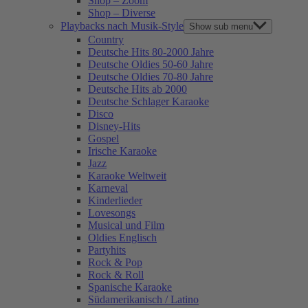
Shop – Zoom
Shop – Diverse
Playbacks nach Musik-Style
Show sub menu
Country
Deutsche Hits 80-2000 Jahre
Deutsche Oldies 50-60 Jahre
Deutsche Oldies 70-80 Jahre
Deutsche Hits ab 2000
Deutsche Schlager Karaoke
Disco
Disney-Hits
Gospel
Irische Karaoke
Jazz
Karaoke Weltweit
Karneval
Kinderlieder
Lovesongs
Musical und Film
Oldies Englisch
Partyhits
Rock & Pop
Rock & Roll
Spanische Karaoke
Südamerikanisch / Latino