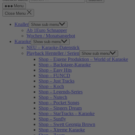
Menu
Close Menu
Knaller
Show sub menu
Ab 1Euro Schnapper
Wochen / Monatsangebot
Karaoke
Show sub menu
NEU – Karaoke-Datenstick
Playback Hersteller / Serien
Show sub menu
Shop – Eigene Produktion – World of Karaoke
Shop – Backstage-Karaoke
Shop – Easy Hits
Shop – FUNCD
Shop – Just Tracks
Shop – Koch
Shop – Legends-Series
Shop – Nutech
Shop – Pocket Songs
Shop – Singers Dream
Shop – StarTracks – Karaoke
Shop – Sunfly
Shop – Swett Georgia Brown
Shop – Xtreme Karaoke