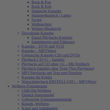
Rock & Pop
Rock & Roll
Spanische Karaoke
Südamerikanisch / Latino
Swing
Weihnachten
Weitere Musikstyle
Downloads Karaoke
Einzel-Playbacks Karaoke
Sammlungen und Editionen
Karaoke – DVD und VCD
Karaoke – MP3/Wave
Gebrauchte Karaoke CDs und DVDs
Playback-CD+G – Sampler
Playbacks auf CD ohne +G – Mit Textbuch
Playback-Sampler ohne Texte (Nur Playbacks)
MP3 Playbacks mit Text zum Drucken
Karaoke für Kinder
Wunschplayback ERSTELLUNG – MP3/Wave
Wellness-Entspannung
Chill-Out-Wellness
Einfach Instrumental
Gebrauchte Entspannungsmusik
Klassik -Wellness
Kurse und Anleitungen