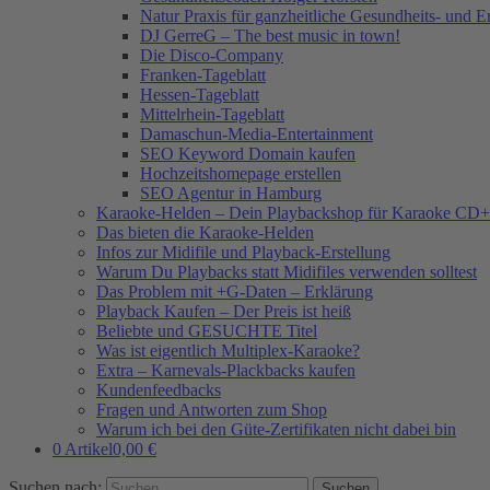
Natur Praxis für ganzheitliche Gesundheits- und 
DJ GerreG – The best music in town!
Die Disco-Company
Franken-Tageblatt
Hessen-Tageblatt
Mittelrhein-Tageblatt
Damaschun-Media-Entertainment
SEO Keyword Domain kaufen
Hochzeitshomepage erstellen
SEO Agentur in Hamburg
Karaoke-Helden – Dein Playbackshop für Karaoke CD+
Das bieten die Karaoke-Helden
Infos zur Midifile und Playback-Erstellung
Warum Du Playbacks statt Midifiles verwenden solltest
Das Problem mit +G-Daten – Erklärung
Playback Kaufen – Der Preis ist heiß
Beliebte und GESUCHTE Titel
Was ist eigentlich Multiplex-Karaoke?
Extra – Karnevals-Plackbacks kaufen
Kundenfeedbacks
Fragen und Antworten zum Shop
Warum ich bei den Güte-Zertifikaten nicht dabei bin
0 Artikel
0,00 €
Suchen nach: