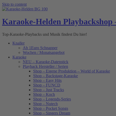
Skip to content
Karaoke-Helden Playbackshop 
Top-Karaoke-Playbacks und Musik findest Du hier!
Knaller
Ab 1Euro Schnapper
Wochen / Monatsangebot
Karaoke
NEU – Karaoke-Datenstick
Playback Hersteller / Serien
Shop – Eigene Produktion – World of Karaoke
Shop – Backstage-Karaoke
Shop – Easy Hits
Shop – FUNCD
Shop – Just Tracks
Shop – Koch
Shop – Legends-Series
Shop – Nutech
Shop – Pocket Songs
Shop – Singers Dream