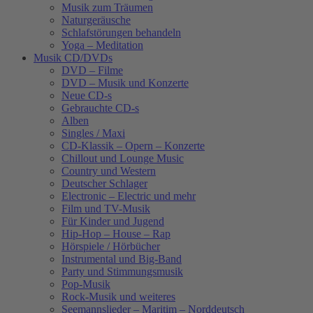
Musik zum Träumen
Naturgeräusche
Schlafstörungen behandeln
Yoga – Meditation
Musik CD/DVDs
DVD – Filme
DVD – Musik und Konzerte
Neue CD-s
Gebrauchte CD-s
Alben
Singles / Maxi
CD-Klassik – Opern – Konzerte
Chillout und Lounge Music
Country und Western
Deutscher Schlager
Electronic – Electric und mehr
Film und TV-Musik
Für Kinder und Jugend
Hip-Hop – House – Rap
Hörspiele / Hörbücher
Instrumental und Big-Band
Party und Stimmungsmusik
Pop-Musik
Rock-Musik und weiteres
Seemannslieder – Maritim – Norddeutsch