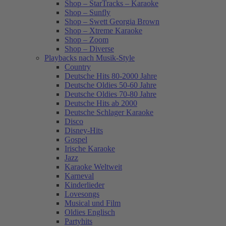
Shop – StarTracks – Karaoke
Shop – Sunfly
Shop – Swett Georgia Brown
Shop – Xtreme Karaoke
Shop – Zoom
Shop – Diverse
Playbacks nach Musik-Style
Country
Deutsche Hits 80-2000 Jahre
Deutsche Oldies 50-60 Jahre
Deutsche Oldies 70-80 Jahre
Deutsche Hits ab 2000
Deutsche Schlager Karaoke
Disco
Disney-Hits
Gospel
Irische Karaoke
Jazz
Karaoke Weltweit
Karneval
Kinderlieder
Lovesongs
Musical und Film
Oldies Englisch
Partyhits