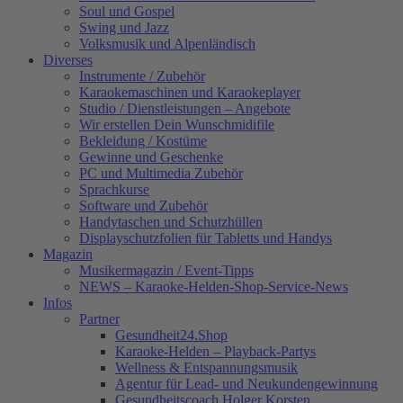
Soul und Gospel
Swing und Jazz
Volksmusik und Alpenländisch
Diverses
Instrumente / Zubehör
Karaokemaschinen und Karaokeplayer
Studio / Dienstleistungen – Angebote
Wir erstellen Dein Wunschmidifile
Bekleidung / Kostüme
Gewinne und Geschenke
PC und Multimedia Zubehör
Sprachkurse
Software und Zubehör
Handytaschen und Schutzhüllen
Displayschutzfolien für Tabletts und Handys
Magazin
Musikermagazin / Event-Tipps
NEWS – Karaoke-Helden-Shop-Service-News
Infos
Partner
Gesundheit24.Shop
Karaoke-Helden – Playback-Partys
Wellness & Entspannungsmusik
Agentur für Lead- und Neukundengewinnung
Gesundheitscoach Holger Korsten