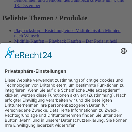
Seniorinnen und Senioren des Stadtbezirks Mitte am 4. und
13. Dezember
Beliebte Themen / Produkte
Playbackshop – Erstellung eines Midifile bis 4.5 Minuten
nach Wunsch
Midifile-Kaufen – Playback Kaufen – Der Preis ist heiß
Spezial – Karnevals-Plackbacks kaufen
Best of Karaoke – Roy Black – Playbacks – Absolute Rarität
World-of-Karaoke – Midifiles kaufen – Ich baue Dein
Playback
Karaoke-Helden – Was ist eigentlich Multiplex-Karaoke?
Playbackshop – Erstellung eines Wunschmidifile bis 3.5
Minuten
10 Spanische All-TIME Sommerhits als Karaoke-Playbacks –
Absolute Klassiker
Playbackshop – Erstellung eines Wunschmidifile bis 3.0
Minuten
Dein AKTUELLER Warenkorb
Versandkosten
Widerruf
Shop-AGB
Zahlungsmöglichkeiten