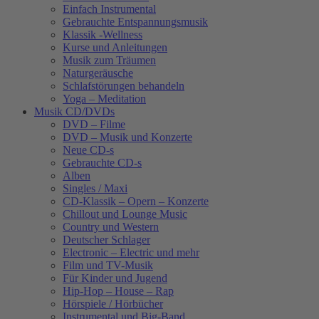
Einfach Instrumental
Gebrauchte Entspannungsmusik
Klassik -Wellness
Kurse und Anleitungen
Musik zum Träumen
Naturgeräusche
Schlafstörungen behandeln
Yoga – Meditation
Musik CD/DVDs
DVD – Filme
DVD – Musik und Konzerte
Neue CD-s
Gebrauchte CD-s
Alben
Singles / Maxi
CD-Klassik – Opern – Konzerte
Chillout und Lounge Music
Country und Western
Deutscher Schlager
Electronic – Electric und mehr
Film und TV-Musik
Für Kinder und Jugend
Hip-Hop – House – Rap
Hörspiele / Hörbücher
Instrumental und Big-Band