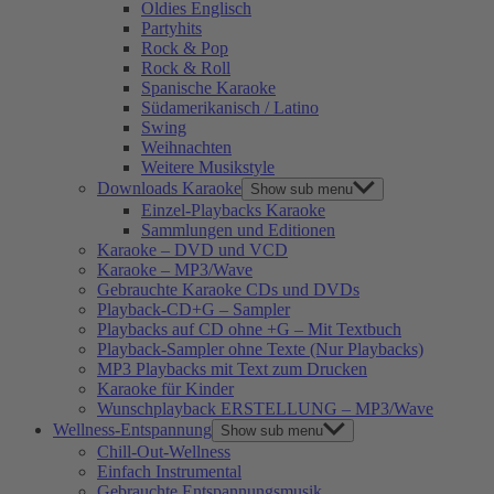
Oldies Englisch
Partyhits
Rock & Pop
Rock & Roll
Spanische Karaoke
Südamerikanisch / Latino
Swing
Weihnachten
Weitere Musikstyle
Downloads Karaoke
Show sub menu
Einzel-Playbacks Karaoke
Sammlungen und Editionen
Karaoke – DVD und VCD
Karaoke – MP3/Wave
Gebrauchte Karaoke CDs und DVDs
Playback-CD+G – Sampler
Playbacks auf CD ohne +G – Mit Textbuch
Playback-Sampler ohne Texte (Nur Playbacks)
MP3 Playbacks mit Text zum Drucken
Karaoke für Kinder
Wunschplayback ERSTELLUNG – MP3/Wave
Wellness-Entspannung
Show sub menu
Chill-Out-Wellness
Einfach Instrumental
Gebrauchte Entspannungsmusik