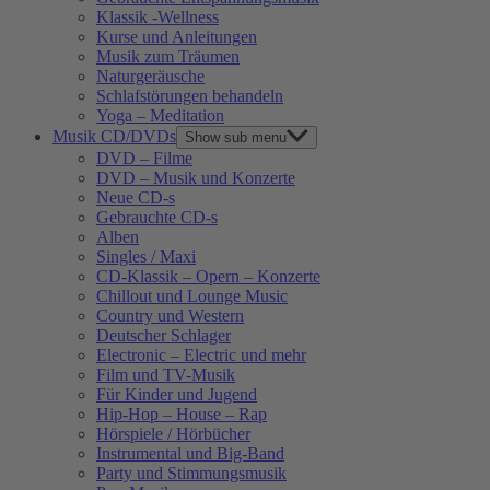
Klassik -Wellness
Kurse und Anleitungen
Musik zum Träumen
Naturgeräusche
Schlafstörungen behandeln
Yoga – Meditation
Musik CD/DVDs
Show sub menu
DVD – Filme
DVD – Musik und Konzerte
Neue CD-s
Gebrauchte CD-s
Alben
Singles / Maxi
CD-Klassik – Opern – Konzerte
Chillout und Lounge Music
Country und Western
Deutscher Schlager
Electronic – Electric und mehr
Film und TV-Musik
Für Kinder und Jugend
Hip-Hop – House – Rap
Hörspiele / Hörbücher
Instrumental und Big-Band
Party und Stimmungsmusik