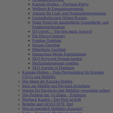
Karaoke-Helden – Playback-Partys
Wellness & Entspannungsmusik
Agentur für Lead- und Neukundengewinnung
Gesundheitscoach Holger Korsten
Natur Praxis für ganzheitliche Gesundheits- und
Ernährungeberatung
DJ GerreG – The best music in town!
Die Disco-Company
Franken-Tageblatt
Hessen-Tageblatt
Mittelrhein-Tageblatt
Damaschun-Media-Entertainment
SEO Keyword Domain kaufen
Hochzeitshomepage erstellen
SEO Agentur in Hamburg
Karaoke-Helden – Dein Playbackshop für Karaoke
CD+G und Midifiles
Das bieten die Karaoke-Helden
Infos zur Midifile und Playback-Erstellung
Warum Du Playbacks statt Midifiles verwenden solltest
Das Problem mit +G-Daten – Erklärung
Playback Kaufen – Der Preis ist heiß
Beliebte und GESUCHTE Titel
Was ist eigentlich Multiplex-Karaoke?