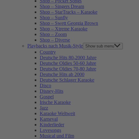
Shop – Pocket Songs
Shop – Singers Dream
Shop – StarTracks – Karaoke
Shop – Sunfly
Shop – Swett Georgia Brown
Shop – Xtreme Karaoke
Shop – Zoom
Shop – Diverse
Playbacks nach Musik-Style
Show sub menu
Country
Deutsche Hits 80-2000 Jahre
Deutsche Oldies 50-60 Jahre
Deutsche Oldies 70-80 Jahre
Deutsche Hits ab 2000
Deutsche Schlager Karaoke
Disco
Disney-Hits
Gospel
Irische Karaoke
Jazz
Karaoke Weltweit
Karneval
Kinderlieder
Lovesongs
Musical und Film