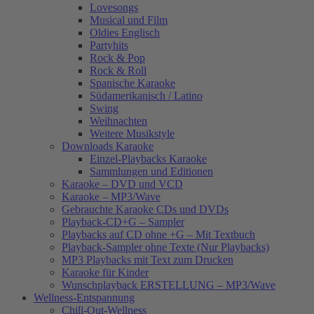
Lovesongs
Musical und Film
Oldies Englisch
Partyhits
Rock & Pop
Rock & Roll
Spanische Karaoke
Südamerikanisch / Latino
Swing
Weihnachten
Weitere Musikstyle
Downloads Karaoke
Einzel-Playbacks Karaoke
Sammlungen und Editionen
Karaoke – DVD und VCD
Karaoke – MP3/Wave
Gebrauchte Karaoke CDs und DVDs
Playback-CD+G – Sampler
Playbacks auf CD ohne +G – Mit Textbuch
Playback-Sampler ohne Texte (Nur Playbacks)
MP3 Playbacks mit Text zum Drucken
Karaoke für Kinder
Wunschplayback ERSTELLUNG – MP3/Wave
Wellness-Entspannung
Chill-Out-Wellness