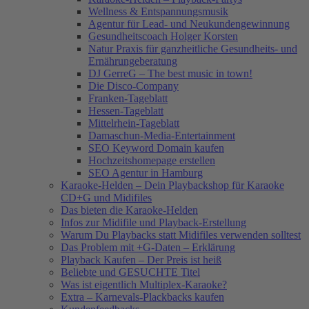
Wellness & Entspannungsmusik
Agentur für Lead- und Neukundengewinnung
Gesundheitscoach Holger Korsten
Natur Praxis für ganzheitliche Gesundheits- und
Ernährungeberatung
DJ GerreG – The best music in town!
Die Disco-Company
Franken-Tageblatt
Hessen-Tageblatt
Mittelrhein-Tageblatt
Damaschun-Media-Entertainment
SEO Keyword Domain kaufen
Hochzeitshomepage erstellen
SEO Agentur in Hamburg
Karaoke-Helden – Dein Playbackshop für Karaoke
CD+G und Midifiles
Das bieten die Karaoke-Helden
Infos zur Midifile und Playback-Erstellung
Warum Du Playbacks statt Midifiles verwenden solltest
Das Problem mit +G-Daten – Erklärung
Playback Kaufen – Der Preis ist heiß
Beliebte und GESUCHTE Titel
Was ist eigentlich Multiplex-Karaoke?
Extra – Karnevals-Plackbacks kaufen