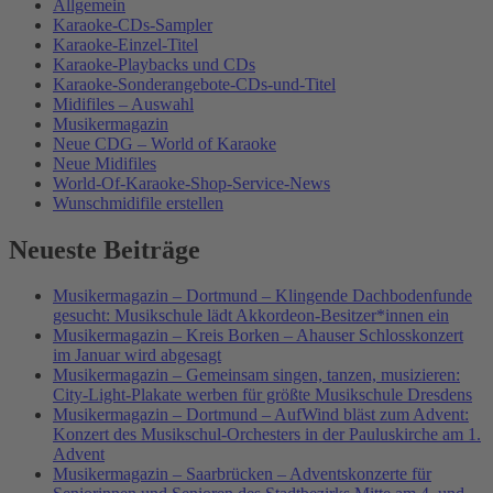
Allgemein
Karaoke-CDs-Sampler
Karaoke-Einzel-Titel
Karaoke-Playbacks und CDs
Karaoke-Sonderangebote-CDs-und-Titel
Midifiles – Auswahl
Musikermagazin
Neue CDG – World of Karaoke
Neue Midifiles
World-Of-Karaoke-Shop-Service-News
Wunschmidifile erstellen
Neueste Beiträge
Musikermagazin – Dortmund – Klingende Dachbodenfunde
gesucht: Musikschule lädt Akkordeon-Besitzer*innen ein
Musikermagazin – Kreis Borken – Ahauser Schlosskonzert
im Januar wird abgesagt
Musikermagazin – Gemeinsam singen, tanzen, musizieren:
City-Light-Plakate werben für größte Musikschule Dresdens
Musikermagazin – Dortmund – AufWind bläst zum Advent:
Konzert des Musikschul-Orchesters in der Pauluskirche am 1.
Advent
Musikermagazin – Saarbrücken – Adventskonzerte für