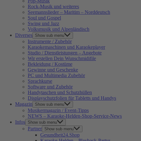
Pop-Musik
Rock-Musik und weiteres
Seemannslieder – Maritim – Norddeutsch
Soul und Gospel
Swing und Jazz
Volksmusik und Alpenländisch
Diverses
Show sub menu
Instrumente / Zubehör
Karaokemaschinen und Karaokeplayer
Studio / Dienstleistungen – Angebote
Wir erstellen Dein Wunschmidifile
Bekleidung / Kostüme
Gewinne und Geschenke
PC und Multimedia Zubehör
Sprachkurse
Software und Zubehör
Handytaschen und Schutzhüllen
Displayschutzfolien für Tabletts und Handys
Magazin
Show sub menu
Musikermagazin / Event-Tipps
NEWS – Karaoke-Helden-Shop-Service-News
Infos
Show sub menu
Partner
Show sub menu
Gesundheit24.Shop
Karaoke-Helden – Playback-Partys