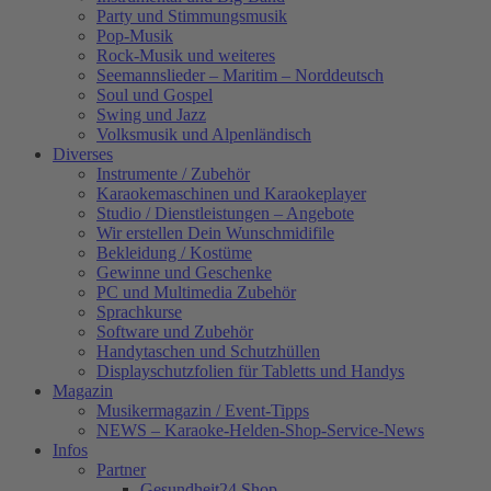
Party und Stimmungsmusik
Pop-Musik
Rock-Musik und weiteres
Seemannslieder – Maritim – Norddeutsch
Soul und Gospel
Swing und Jazz
Volksmusik und Alpenländisch
Diverses
Instrumente / Zubehör
Karaokemaschinen und Karaokeplayer
Studio / Dienstleistungen – Angebote
Wir erstellen Dein Wunschmidifile
Bekleidung / Kostüme
Gewinne und Geschenke
PC und Multimedia Zubehör
Sprachkurse
Software und Zubehör
Handytaschen und Schutzhüllen
Displayschutzfolien für Tabletts und Handys
Magazin
Musikermagazin / Event-Tipps
NEWS – Karaoke-Helden-Shop-Service-News
Infos
Partner
Gesundheit24.Shop