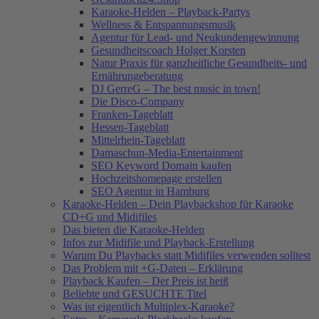
Karaoke-Helden – Playback-Partys
Wellness & Entspannungsmusik
Agentur für Lead- und Neukundengewinnung
Gesundheitscoach Holger Korsten
Natur Praxis für ganzheitliche Gesundheits- und
Ernährungeberatung
DJ GerreG – The best music in town!
Die Disco-Company
Franken-Tageblatt
Hessen-Tageblatt
Mittelrhein-Tageblatt
Damaschun-Media-Entertainment
SEO Keyword Domain kaufen
Hochzeitshomepage erstellen
SEO Agentur in Hamburg
Karaoke-Helden – Dein Playbackshop für Karaoke
CD+G und Midifiles
Das bieten die Karaoke-Helden
Infos zur Midifile und Playback-Erstellung
Warum Du Playbacks statt Midifiles verwenden solltest
Das Problem mit +G-Daten – Erklärung
Playback Kaufen – Der Preis ist heiß
Beliebte und GESUCHTE Titel
Was ist eigentlich Multiplex-Karaoke?