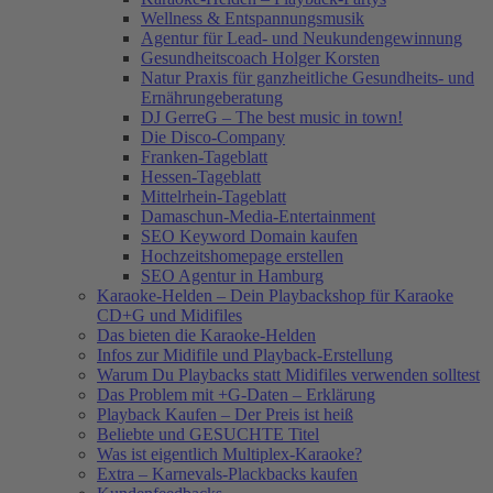
Wellness & Entspannungsmusik
Agentur für Lead- und Neukundengewinnung
Gesundheitscoach Holger Korsten
Natur Praxis für ganzheitliche Gesundheits- und
Ernährungeberatung
DJ GerreG – The best music in town!
Die Disco-Company
Franken-Tageblatt
Hessen-Tageblatt
Mittelrhein-Tageblatt
Damaschun-Media-Entertainment
SEO Keyword Domain kaufen
Hochzeitshomepage erstellen
SEO Agentur in Hamburg
Karaoke-Helden – Dein Playbackshop für Karaoke
CD+G und Midifiles
Das bieten die Karaoke-Helden
Infos zur Midifile und Playback-Erstellung
Warum Du Playbacks statt Midifiles verwenden solltest
Das Problem mit +G-Daten – Erklärung
Playback Kaufen – Der Preis ist heiß
Beliebte und GESUCHTE Titel
Was ist eigentlich Multiplex-Karaoke?
Extra – Karnevals-Plackbacks kaufen