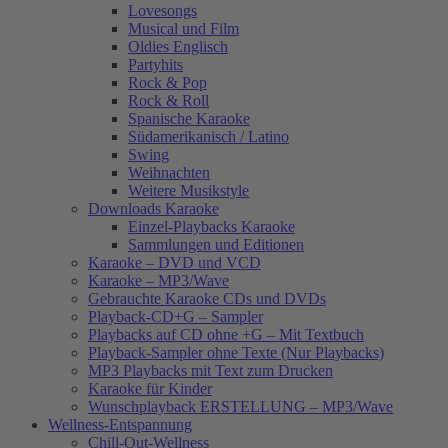
Lovesongs
Musical und Film
Oldies Englisch
Partyhits
Rock & Pop
Rock & Roll
Spanische Karaoke
Südamerikanisch / Latino
Swing
Weihnachten
Weitere Musikstyle
Downloads Karaoke
Einzel-Playbacks Karaoke
Sammlungen und Editionen
Karaoke – DVD und VCD
Karaoke – MP3/Wave
Gebrauchte Karaoke CDs und DVDs
Playback-CD+G – Sampler
Playbacks auf CD ohne +G – Mit Textbuch
Playback-Sampler ohne Texte (Nur Playbacks)
MP3 Playbacks mit Text zum Drucken
Karaoke für Kinder
Wunschplayback ERSTELLUNG – MP3/Wave
Wellness-Entspannung
Chill-Out-Wellness