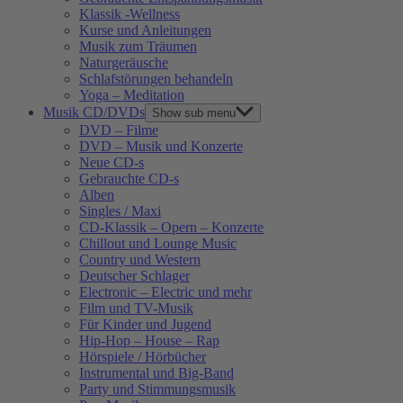
Klassik -Wellness
Kurse und Anleitungen
Musik zum Träumen
Naturgeräusche
Schlafstörungen behandeln
Yoga – Meditation
Musik CD/DVDs
Show sub menu
DVD – Filme
DVD – Musik und Konzerte
Neue CD-s
Gebrauchte CD-s
Alben
Singles / Maxi
CD-Klassik – Opern – Konzerte
Chillout und Lounge Music
Country und Western
Deutscher Schlager
Electronic – Electric und mehr
Film und TV-Musik
Für Kinder und Jugend
Hip-Hop – House – Rap
Hörspiele / Hörbücher
Instrumental und Big-Band
Party und Stimmungsmusik