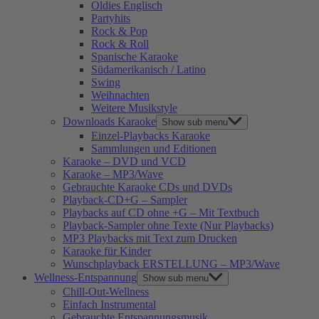
Oldies Englisch
Partyhits
Rock & Pop
Rock & Roll
Spanische Karaoke
Südamerikanisch / Latino
Swing
Weihnachten
Weitere Musikstyle
Downloads Karaoke
Show sub menu
Einzel-Playbacks Karaoke
Sammlungen und Editionen
Karaoke – DVD und VCD
Karaoke – MP3/Wave
Gebrauchte Karaoke CDs und DVDs
Playback-CD+G – Sampler
Playbacks auf CD ohne +G – Mit Textbuch
Playback-Sampler ohne Texte (Nur Playbacks)
MP3 Playbacks mit Text zum Drucken
Karaoke für Kinder
Wunschplayback ERSTELLUNG – MP3/Wave
Wellness-Entspannung
Show sub menu
Chill-Out-Wellness
Einfach Instrumental
Gebrauchte Entspannungsmusik