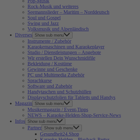
Pop-Musik
Rock-Musik und weiteres
Seemannslieder – Maritim – Norddeutsch
Soul und Gospel
Swing und Jazz
Volksmusik und Alpenländisch
Diverses
Show sub menu
Instrumente / Zubehör
Karaokemaschinen und Karaokeplayer
Studio / Dienstleistungen – Angebote
Wir erstellen Dein Wunschmidifile
Bekleidung / Kostüme
Gewinne und Geschenke
PC und Multimedia Zubehör
Sprachkurse
Software und Zubehör
Handytaschen und Schutzhüllen
Displayschutzfolien für Tabletts und Handys
Magazin
Show sub menu
Musikermagazin / Event-Tipps
NEWS – Karaoke-Helden-Shop-Service-News
Infos
Show sub menu
Partner
Show sub menu
Gesundheit24.Shop
Karaoke-Helden – Playback-Partys