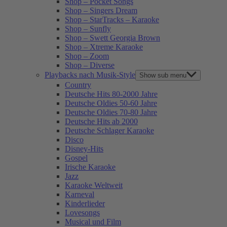
Shop – Pocket Songs
Shop – Singers Dream
Shop – StarTracks – Karaoke
Shop – Sunfly
Shop – Swett Georgia Brown
Shop – Xtreme Karaoke
Shop – Zoom
Shop – Diverse
Playbacks nach Musik-Style
Show sub menu
Country
Deutsche Hits 80-2000 Jahre
Deutsche Oldies 50-60 Jahre
Deutsche Oldies 70-80 Jahre
Deutsche Hits ab 2000
Deutsche Schlager Karaoke
Disco
Disney-Hits
Gospel
Irische Karaoke
Jazz
Karaoke Weltweit
Karneval
Kinderlieder
Lovesongs
Musical und Film