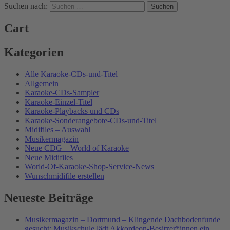
Suchen nach:
Cart
Kategorien
Alle Karaoke-CDs-und-Titel
Allgemein
Karaoke-CDs-Sampler
Karaoke-Einzel-Titel
Karaoke-Playbacks und CDs
Karaoke-Sonderangebote-CDs-und-Titel
Midifiles – Auswahl
Musikermagazin
Neue CDG – World of Karaoke
Neue Midifiles
World-Of-Karaoke-Shop-Service-News
Wunschmidifile erstellen
Neueste Beiträge
Musikermagazin – Dortmund – Klingende Dachbodenfunde
gesucht: Musikschule lädt Akkordeon-Besitzer*innen ein