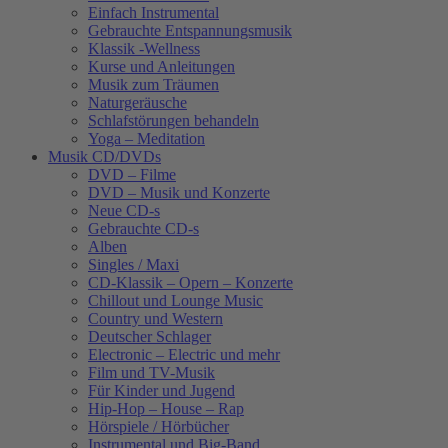
Einfach Instrumental
Gebrauchte Entspannungsmusik
Klassik -Wellness
Kurse und Anleitungen
Musik zum Träumen
Naturgeräusche
Schlafstörungen behandeln
Yoga – Meditation
Musik CD/DVDs
DVD – Filme
DVD – Musik und Konzerte
Neue CD-s
Gebrauchte CD-s
Alben
Singles / Maxi
CD-Klassik – Opern – Konzerte
Chillout und Lounge Music
Country und Western
Deutscher Schlager
Electronic – Electric und mehr
Film und TV-Musik
Für Kinder und Jugend
Hip-Hop – House – Rap
Hörspiele / Hörbücher
Instrumental und Big-Band