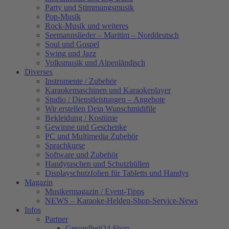
Party und Stimmungsmusik
Pop-Musik
Rock-Musik und weiteres
Seemannslieder – Maritim – Norddeutsch
Soul und Gospel
Swing und Jazz
Volksmusik und Alpenländisch
Diverses
Instrumente / Zubehör
Karaokemaschinen und Karaokeplayer
Studio / Dienstleistungen – Angebote
Wir erstellen Dein Wunschmidifile
Bekleidung / Kostüme
Gewinne und Geschenke
PC und Multimedia Zubehör
Sprachkurse
Software und Zubehör
Handytaschen und Schutzhüllen
Displayschutzfolien für Tabletts und Handys
Magazin
Musikermagazin / Event-Tipps
NEWS – Karaoke-Helden-Shop-Service-News
Infos
Partner
Gesundheit24.Shop