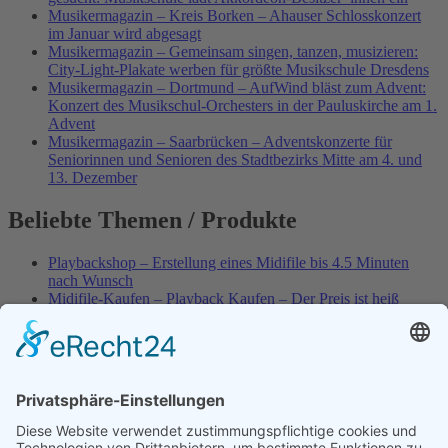
Musikermagazin – Kreis Borken – Ahauser Schlosskonzert
im Januar wird abgesagt
Musikermagazin – Gemeinsam singen, tanzen, musizieren:
City-Light-Plakate werben für größte Musikschule Dresdens
Musikermagazin – Dortmund – AufWind bläst zum Advent:
Konzert des Musikschul-Orchesters in der Pauluskirche am 1.
Advent
Musikermagazin – Saarbrücken – Adventskonzerte für
Seniorinnen und Senioren des Stadtbezirks Mitte am 4. und
13. Dezember
Beliebte Themen / Produkte
Playbackshop – Erstellung eines Midifile bis 4.5 Minuten
nach Wunsch
Midifile-Kaufen – Playback Kaufen – Der Preis ist heiß
Best of Karaoke – Roy Black – Playbacks – Absolute Rarität
Spezial – Karnevals-Plackbacks kaufen
World-of-Karaoke – Midifiles kaufen – Ich baue Dein
Playback
Karaoke-Helden – Was ist eigentlich Multiplex-Karaoke?
Playbackshop – Erstellung eines Wunschmidifile bis 3.5
Minuten
10 Spanische All-TIME Sommerhits als Karaoke-Playbacks –