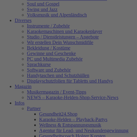
Soul und Gospel
Swing und Jazz
Volksmusik und Alpenländisch
Diverses
Instrumente / Zubehör
Karaokemaschinen und Karaokeplayer
Studio / Dienstleistungen – Angebote
Wir erstellen Dein Wunschmidifile
Bekleidung / Kostüme
Gewinne und Geschenke
PC und Multimedia Zubehör
Sprachkurse
Software und Zubehör
Handytaschen und Schutzhüllen
Displayschutzfolien für Tabletts und Handys
Magazin
Musikermagazin / Event-Tipps
NEWS – Karaoke-Helden-Shop-Service-News
Infos
Partner
Gesundheit24.Shop
Karaoke-Helden – Playback-Partys
Wellness & Entspannungsmusik
Agentur für Lead- und Neukundengewinnung
Gesundheitscoach Holger Korsten