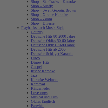
Shop – StarTracks – Karaoke
Shop – Sunfly
Shop – Swett Georgia Brown
Shop – Xtreme Karaoke
Shop – Zoom
Shop – Diverse
Playbacks nach Musik-Style
Country
Deutsche Hits 80-2000 Jahre
Deutsche Oldies 50-60 Jahre
Deutsche Oldies 70-80 Jahre
Deutsche Hits ab 2000
Deutsche Schlager Karaoke
Disco
Disney-Hits
Gospel
Irische Karaoke
Jazz
Karaoke Weltweit
Karneval
Kinderlieder
Lovesongs
Musical und Film
Oldies Englisch
Partyhits