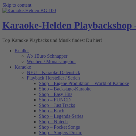
Skip to content
Karaoke-Helden Playbackshop 
Top-Karaoke-Playbacks und Musik findest Du hier!
Knaller
Ab 1Euro Schnapper
Wochen / Monatsangebot
Karaoke
NEU – Karaoke-Datenstick
Playback Hersteller / Serien
Shop – Eigene Produktion – World of Karaoke
Shop – Backstage-Karaoke
Shop – Easy Hits
Shop – FUNCD
Shop – Just Tracks
Shop – Koch
Shop – Legends-Series
Shop – Nutech
Shop – Pocket Songs
Shop – Singers Dream