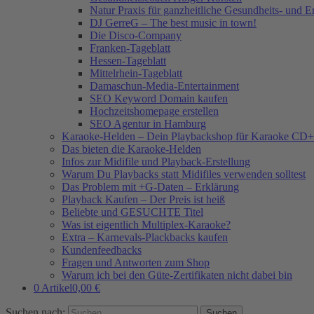
Natur Praxis für ganzheitliche Gesundheits- und 
DJ GerreG – The best music in town!
Die Disco-Company
Franken-Tageblatt
Hessen-Tageblatt
Mittelrhein-Tageblatt
Damaschun-Media-Entertainment
SEO Keyword Domain kaufen
Hochzeitshomepage erstellen
SEO Agentur in Hamburg
Karaoke-Helden – Dein Playbackshop für Karaoke CD+
Das bieten die Karaoke-Helden
Infos zur Midifile und Playback-Erstellung
Warum Du Playbacks statt Midifiles verwenden solltest
Das Problem mit +G-Daten – Erklärung
Playback Kaufen – Der Preis ist heiß
Beliebte und GESUCHTE Titel
Was ist eigentlich Multiplex-Karaoke?
Extra – Karnevals-Plackbacks kaufen
Kundenfeedbacks
Fragen und Antworten zum Shop
Warum ich bei den Güte-Zertifikaten nicht dabei bin
0 Artikel
0,00 €
Suchen nach: