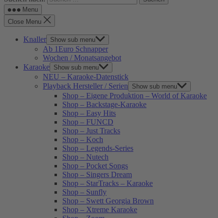
Menu
Close Menu
Knaller
Show sub menu
Ab 1Euro Schnapper
Wochen / Monatsangebot
Karaoke
Show sub menu
NEU – Karaoke-Datenstick
Playback Hersteller / Serien
Show sub menu
Shop – Eigene Produktion – World of Karaoke
Shop – Backstage-Karaoke
Shop – Easy Hits
Shop – FUNCD
Shop – Just Tracks
Shop – Koch
Shop – Legends-Series
Shop – Nutech
Shop – Pocket Songs
Shop – Singers Dream
Shop – StarTracks – Karaoke
Shop – Sunfly
Shop – Swett Georgia Brown
Shop – Xtreme Karaoke