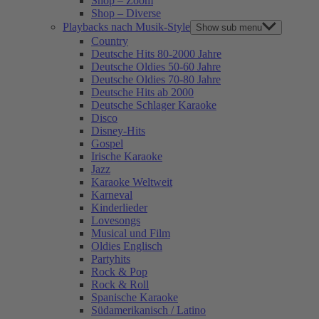
Shop – Zoom
Shop – Diverse
Playbacks nach Musik-Style
Show sub menu
Country
Deutsche Hits 80-2000 Jahre
Deutsche Oldies 50-60 Jahre
Deutsche Oldies 70-80 Jahre
Deutsche Hits ab 2000
Deutsche Schlager Karaoke
Disco
Disney-Hits
Gospel
Irische Karaoke
Jazz
Karaoke Weltweit
Karneval
Kinderlieder
Lovesongs
Musical und Film
Oldies Englisch
Partyhits
Rock & Pop
Rock & Roll
Spanische Karaoke
Südamerikanisch / Latino