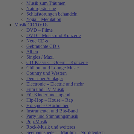
Musik zum Träumen
Naturgeräusche
Schlafstörungen behandeln
Yoga – Meditation
Musik CD/DVDs
DVD – Filme
DVD – Musik und Konzerte
Neue CD-s
Gebrauchte CD-s
Alben
Singles / Maxi
CD-Klassik – Opern – Konzerte
Chillout und Lounge Music
Country und Western
Deutscher Schlager
Electronic – Electric und mehr
Film und TV-Musik
Für Kinder und Jugend
Hip-Hop – House – Rap
Hörspiele / Hörbücher
Instrumental und Big-Band
Party und Stimmungsmusik
Pop-Musik
Rock-Musik und weiteres
Seemannslieder – Maritim – Norddeutsch