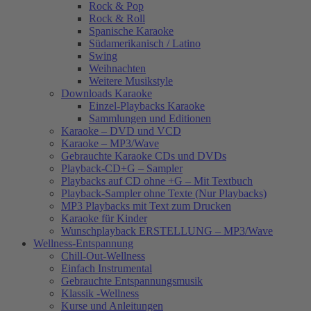
Rock & Pop
Rock & Roll
Spanische Karaoke
Südamerikanisch / Latino
Swing
Weihnachten
Weitere Musikstyle
Downloads Karaoke
Einzel-Playbacks Karaoke
Sammlungen und Editionen
Karaoke – DVD und VCD
Karaoke – MP3/Wave
Gebrauchte Karaoke CDs und DVDs
Playback-CD+G – Sampler
Playbacks auf CD ohne +G – Mit Textbuch
Playback-Sampler ohne Texte (Nur Playbacks)
MP3 Playbacks mit Text zum Drucken
Karaoke für Kinder
Wunschplayback ERSTELLUNG – MP3/Wave
Wellness-Entspannung
Chill-Out-Wellness
Einfach Instrumental
Gebrauchte Entspannungsmusik
Klassik -Wellness
Kurse und Anleitungen