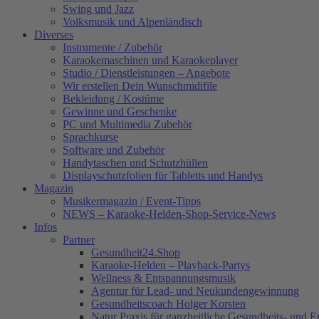
Swing und Jazz
Volksmusik und Alpenländisch
Diverses
Instrumente / Zubehör
Karaokemaschinen und Karaokeplayer
Studio / Dienstleistungen – Angebote
Wir erstellen Dein Wunschmidifile
Bekleidung / Kostüme
Gewinne und Geschenke
PC und Multimedia Zubehör
Sprachkurse
Software und Zubehör
Handytaschen und Schutzhüllen
Displayschutzfolien für Tabletts und Handys
Magazin
Musikermagazin / Event-Tipps
NEWS – Karaoke-Helden-Shop-Service-News
Infos
Partner
Gesundheit24.Shop
Karaoke-Helden – Playback-Partys
Wellness & Entspannungsmusik
Agentur für Lead- und Neukundengewinnung
Gesundheitscoach Holger Korsten
Natur Praxis für ganzheitliche Gesundheits- und 