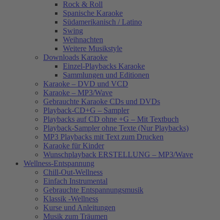
Rock & Roll
Spanische Karaoke
Südamerikanisch / Latino
Swing
Weihnachten
Weitere Musikstyle
Downloads Karaoke
Einzel-Playbacks Karaoke
Sammlungen und Editionen
Karaoke – DVD und VCD
Karaoke – MP3/Wave
Gebrauchte Karaoke CDs und DVDs
Playback-CD+G – Sampler
Playbacks auf CD ohne +G – Mit Textbuch
Playback-Sampler ohne Texte (Nur Playbacks)
MP3 Playbacks mit Text zum Drucken
Karaoke für Kinder
Wunschplayback ERSTELLUNG – MP3/Wave
Wellness-Entspannung
Chill-Out-Wellness
Einfach Instrumental
Gebrauchte Entspannungsmusik
Klassik -Wellness
Kurse und Anleitungen
Musik zum Träumen