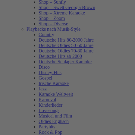
Shop – Sunfly
Shop – Swett Georgia Brown
Shop – Xtreme Karaoke
Shop – Zoom
Shop – Diverse
Playbacks nach Musik-Style
Country
Deutsche Hits 80-2000 Jahre
Deutsche Oldies 50-60 Jahre
Deutsche Oldies 70-80 Jahre
Deutsche Hits ab 2000
Deutsche Schlager Karaoke
Disco
Disney-Hits
Gospel
Irische Karaoke
Jazz
Karaoke Weltweit
Karneval
Kinderlieder
Lovesongs
Musical und Film
Oldies Englisch
Partyhits
Rock & Pop