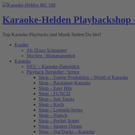
Skip
to
content
Karaoke-Helden Playbackshop 
Top-Karaoke-Playbacks und Musik findest Du hier!
Knaller
Ab 1Euro Schnapper
Wochen / Monatsangebot
Karaoke
NEU – Karaoke-Datenstick
Playback Hersteller / Serien
Shop – Eigene Produktion – World of Karaoke
Shop – Backstage-Karaoke
Shop – Easy Hits
Shop – FUNCD
Shop – Just Tracks
Shop – Koch
Shop – Legends-Series
Shop – Nutech
Shop – Pocket Songs
Shop – Singers Dream
Shop – StarTracks – Karaoke