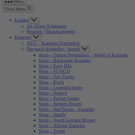
Menu
Close Menu
Knaller
Show
sub
Ab 1Euro Schnapper
menu
Wochen / Monatsangebot
Karaoke
Show
sub
NEU – Karaoke-Datenstick
menu
Playback Hersteller / Serien
Show
sub
Shop – Eigene Produktion – World of Karaoke
menu
Shop – Backstage-Karaoke
Shop – Easy Hits
Shop – FUNCD
Shop – Just Tracks
Shop – Koch
Shop – Legends-Series
Shop – Nutech
Shop – Pocket Songs
Shop – Singers Dream
Shop – StarTracks – Karaoke
Shop – Sunfly
Shop – Swett Georgia Brown
Shop – Xtreme Karaoke
Shop – Zoom