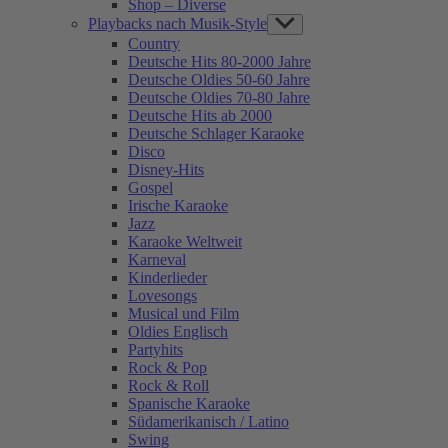
Shop – Diverse
Playbacks nach Musik-Style
Show
sub
Country
menu
Deutsche Hits 80-2000 Jahre
Deutsche Oldies 50-60 Jahre
Deutsche Oldies 70-80 Jahre
Deutsche Hits ab 2000
Deutsche Schlager Karaoke
Disco
Disney-Hits
Gospel
Irische Karaoke
Jazz
Karaoke Weltweit
Karneval
Kinderlieder
Lovesongs
Musical und Film
Oldies Englisch
Partyhits
Rock & Pop
Rock & Roll
Spanische Karaoke
Südamerikanisch / Latino
Swing