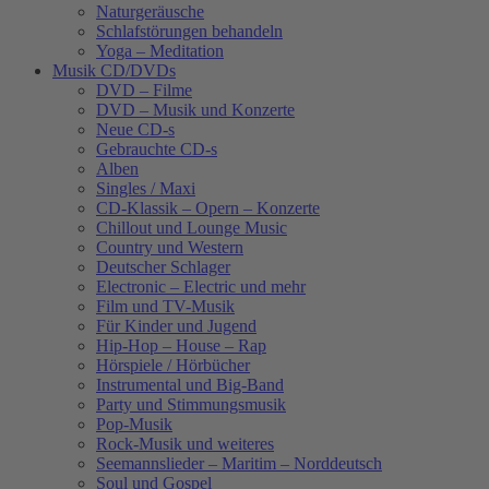
Naturgeräusche
Schlafstörungen behandeln
Yoga – Meditation
Musik CD/DVDs
DVD – Filme
DVD – Musik und Konzerte
Neue CD-s
Gebrauchte CD-s
Alben
Singles / Maxi
CD-Klassik – Opern – Konzerte
Chillout und Lounge Music
Country und Western
Deutscher Schlager
Electronic – Electric und mehr
Film und TV-Musik
Für Kinder und Jugend
Hip-Hop – House – Rap
Hörspiele / Hörbücher
Instrumental und Big-Band
Party und Stimmungsmusik
Pop-Musik
Rock-Musik und weiteres
Seemannslieder – Maritim – Norddeutsch
Soul und Gospel