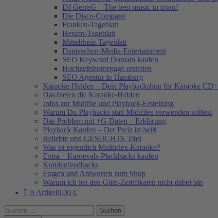
DJ GerreG – The best music in town!
Die Disco-Company
Franken-Tageblatt
Hessen-Tageblatt
Mittelrhein-Tageblatt
Damaschun-Media-Entertainment
SEO Keyword Domain kaufen
Hochzeitshomepage erstellen
SEO Agentur in Hamburg
Karaoke-Helden – Dein Playbackshop für Karaoke CD+
Das bieten die Karaoke-Helden
Infos zur Midifile und Playback-Erstellung
Warum Du Playbacks statt Midifiles verwenden solltest
Das Problem mit +G-Daten – Erklärung
Playback Kaufen – Der Preis ist heiß
Beliebte und GESUCHTE Titel
Was ist eigentlich Multiplex-Karaoke?
Extra – Karnevals-Plackbacks kaufen
Kundenfeedbacks
Fragen und Antworten zum Shop
Warum ich bei den Güte-Zertifikaten nicht dabei bin
0 Artikel
0,00 €
Suchen
nach: