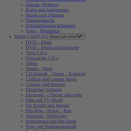
Klassik -Wellness
Kurse und Anleitungen
Musik zum Träumen
Naturgeräusche
Schlafstörungen behandeln
Yoga – Meditation
Musik CD/DVDs
Show sub menu
DVD – Filme
DVD – Musik und Konzerte
Neue CD-s
Gebrauchte CD-s
Alben
Singles / Maxi
CD-Klassik – Opern – Konzerte
Chillout und Lounge Music
Country und Western
Deutscher Schlager
Electronic – Electric und mehr
Film und TV-Musik
Für Kinder und Jugend
Hip-Hop – House – Rap
Hörspiele / Hörbücher
Instrumental und Big-Band
Party und Stimmungsmusik