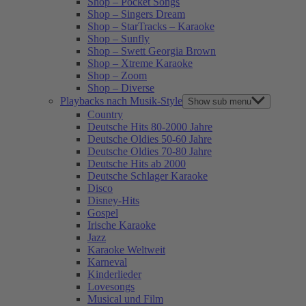
Shop – Pocket Songs
Shop – Singers Dream
Shop – StarTracks – Karaoke
Shop – Sunfly
Shop – Swett Georgia Brown
Shop – Xtreme Karaoke
Shop – Zoom
Shop – Diverse
Playbacks nach Musik-Style
Show sub menu
Country
Deutsche Hits 80-2000 Jahre
Deutsche Oldies 50-60 Jahre
Deutsche Oldies 70-80 Jahre
Deutsche Hits ab 2000
Deutsche Schlager Karaoke
Disco
Disney-Hits
Gospel
Irische Karaoke
Jazz
Karaoke Weltweit
Karneval
Kinderlieder
Lovesongs
Musical und Film