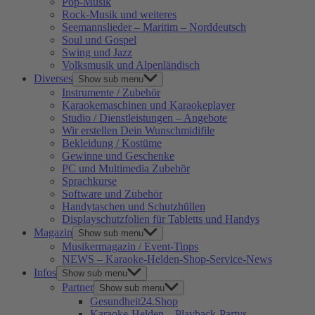
Pop-Musik
Rock-Musik und weiteres
Seemannslieder – Maritim – Norddeutsch
Soul und Gospel
Swing und Jazz
Volksmusik und Alpenländisch
Diverses
Show sub menu
Instrumente / Zubehör
Karaokemaschinen und Karaokeplayer
Studio / Dienstleistungen – Angebote
Wir erstellen Dein Wunschmidifile
Bekleidung / Kostüme
Gewinne und Geschenke
PC und Multimedia Zubehör
Sprachkurse
Software und Zubehör
Handytaschen und Schutzhüllen
Displayschutzfolien für Tabletts und Handys
Magazin
Show sub menu
Musikermagazin / Event-Tipps
NEWS – Karaoke-Helden-Shop-Service-News
Infos
Show sub menu
Partner
Show sub menu
Gesundheit24.Shop
Karaoke-Helden – Playback-Partys