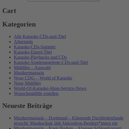
Cart
Kategorien
Alle Karaoke-CDs-und-Titel
Allgemein
Karaoke-CDs-Sampler
Karaoke-Einzel-Titel
Karaoke-Playbacks und CDs
Karaoke-Sonderangebote-CDs-und-Titel
Midifiles – Auswahl
Musikermagazin
Neue CDG – World of Karaoke
Neue Midifiles
World-Of-Karaoke-Shop-Service-News
Wunschmidifile erstellen
Neueste Beiträge
Musikermagazin – Dortmund – Klingende Dachbodenfunde
gesucht: Musikschule lädt Akkordeon-Besitzer*innen ein
Musikermagazin – Kreis Borken – Ahauser Schlosskonzert