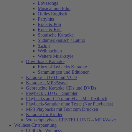
Lovesongs
Musical und Film
Oldies Englisch
Partyhits
Rock & Pop
Rock & Roll
Spanische Karaoke
Südamerikanisch / Latino
Swing
Weihnachten
Weitere Musikstyle
Downloads Karaoke
Einzel-Playbacks Karaoke
Sammlungen und Editionen
Karaoke – DVD und VCD
Karaoke – MP3/Wave
Gebrauchte Karaoke CDs und DVDs
Playback-CD+G – Sampler
Playbacks auf CD ohne +G – Mit Textbuch
Playback-Sampler ohne Texte (Nur Playbacks)
MP3 Playbacks mit Text zum Drucken
Karaoke für Kinder
Wunschplayback ERSTELLUNG – MP3/Wave
Wellness-Entspannung
Chill-Out-Wellness