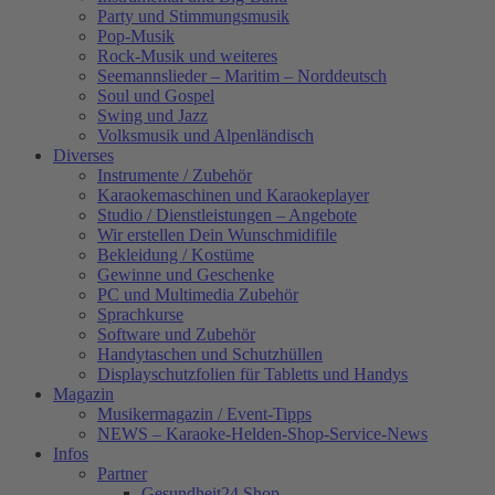
Party und Stimmungsmusik
Pop-Musik
Rock-Musik und weiteres
Seemannslieder – Maritim – Norddeutsch
Soul und Gospel
Swing und Jazz
Volksmusik und Alpenländisch
Diverses
Instrumente / Zubehör
Karaokemaschinen und Karaokeplayer
Studio / Dienstleistungen – Angebote
Wir erstellen Dein Wunschmidifile
Bekleidung / Kostüme
Gewinne und Geschenke
PC und Multimedia Zubehör
Sprachkurse
Software und Zubehör
Handytaschen und Schutzhüllen
Displayschutzfolien für Tabletts und Handys
Magazin
Musikermagazin / Event-Tipps
NEWS – Karaoke-Helden-Shop-Service-News
Infos
Partner
Gesundheit24.Shop