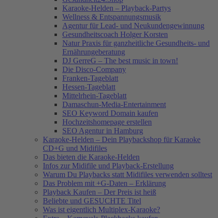
Karaoke-Helden – Playback-Partys
Wellness & Entspannungsmusik
Agentur für Lead- und Neukundengewinnung
Gesundheitscoach Holger Korsten
Natur Praxis für ganzheitliche Gesundheits- und
Ernährungeberatung
DJ GerreG – The best music in town!
Die Disco-Company
Franken-Tageblatt
Hessen-Tageblatt
Mittelrhein-Tageblatt
Damaschun-Media-Entertainment
SEO Keyword Domain kaufen
Hochzeitshomepage erstellen
SEO Agentur in Hamburg
Karaoke-Helden – Dein Playbackshop für Karaoke
CD+G und Midifiles
Das bieten die Karaoke-Helden
Infos zur Midifile und Playback-Erstellung
Warum Du Playbacks statt Midifiles verwenden solltest
Das Problem mit +G-Daten – Erklärung
Playback Kaufen – Der Preis ist heiß
Beliebte und GESUCHTE Titel
Was ist eigentlich Multiplex-Karaoke?