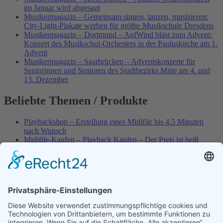
im Januar wird abgesagt
Musikermagazin – Gemeinsam singen, tanzen, musizieren:
City-Light-Plakate werben für größte Musikschule Dresdens
Musikermagazin – Dortmund – AufWind bläst zum Advent:
Konzert des Musikschul-Orchesters in der Pauluskirche am 1.
Advent
Musikermagazin – Saarbrücken – Adventskonzerte für
Seniorinnen und Senioren des Stadtbezirks Mitte am 4. und
13. Dezember
Beliebte Themen / Produkte
Playbackshop – Erstellung eines Midifile bis 4.5 Minuten
nach Wunsch
Midifile-Kaufen – Playback Kaufen – Der Preis ist heiß
Spezial – Karnevals-Plackbacks kaufen
Best of Karaoke – Roy Black – Playbacks – Absolute Rarität
World-of-Karaoke – Midifiles kaufen – Ich baue Dein
Playback
Karaoke-Helden – Was ist eigentlich Multiplex-Karaoke?
Playbackshop – Erstellung eines Wunschmidifile bis 3.5
Minuten
10 Spanische All-TIME Sommerhits als Karaoke-Playbacks –
Absolute Klassiker