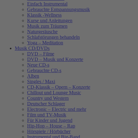
Einfach Instrumental
Gebrauchte Entspannungsmusik
Klassik -Wellness
Kurse und Anleitungen
Musik zum Träumen
Naturgeräusche
Schlafstörungen behandeln
Yoga – Meditation
Musik CD/DVDs
DVD – Filme
DVD – Musik und Konzerte
Neue CD-s
Gebrauchte CD-s
Alben
Singles / Maxi
CD-Klassik – Opern – Konzerte
Chillout und Lounge Music
Country und Western
Deutscher Schlager
Electronic – Electric und mehr
Film und TV-Musik
Für Kinder und Jugend
Hip-Hop – House – Rap
Hörspiele / Hörbücher
Instrumental und Big-Band