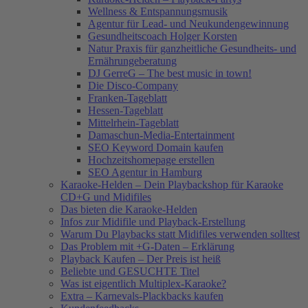
Wellness & Entspannungsmusik
Agentur für Lead- und Neukundengewinnung
Gesundheitscoach Holger Korsten
Natur Praxis für ganzheitliche Gesundheits- und
Ernährungeberatung
DJ GerreG – The best music in town!
Die Disco-Company
Franken-Tageblatt
Hessen-Tageblatt
Mittelrhein-Tageblatt
Damaschun-Media-Entertainment
SEO Keyword Domain kaufen
Hochzeitshomepage erstellen
SEO Agentur in Hamburg
Karaoke-Helden – Dein Playbackshop für Karaoke
CD+G und Midifiles
Das bieten die Karaoke-Helden
Infos zur Midifile und Playback-Erstellung
Warum Du Playbacks statt Midifiles verwenden solltest
Das Problem mit +G-Daten – Erklärung
Playback Kaufen – Der Preis ist heiß
Beliebte und GESUCHTE Titel
Was ist eigentlich Multiplex-Karaoke?
Extra – Karnevals-Plackbacks kaufen