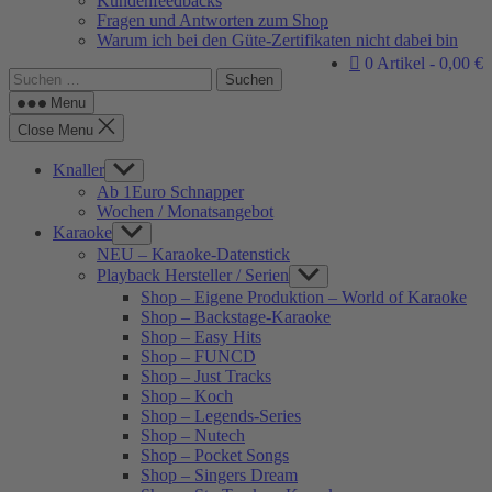
Kundenfeedbacks
Fragen und Antworten zum Shop
Warum ich bei den Güte-Zertifikaten nicht dabei bin
0 Artikel
0,00 €
Suchen
nach:
Menu
Close Menu
Knaller
Show
sub
Ab 1Euro Schnapper
menu
Wochen / Monatsangebot
Karaoke
Show
sub
NEU – Karaoke-Datenstick
menu
Playback Hersteller / Serien
Show
sub
Shop – Eigene Produktion – World of Karaoke
menu
Shop – Backstage-Karaoke
Shop – Easy Hits
Shop – FUNCD
Shop – Just Tracks
Shop – Koch
Shop – Legends-Series
Shop – Nutech
Shop – Pocket Songs
Shop – Singers Dream