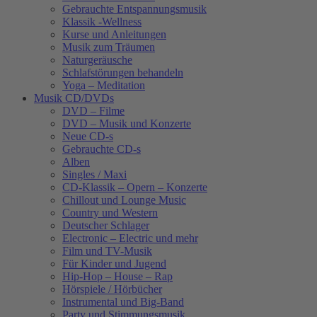
Gebrauchte Entspannungsmusik
Klassik -Wellness
Kurse und Anleitungen
Musik zum Träumen
Naturgeräusche
Schlafstörungen behandeln
Yoga – Meditation
Musik CD/DVDs
DVD – Filme
DVD – Musik und Konzerte
Neue CD-s
Gebrauchte CD-s
Alben
Singles / Maxi
CD-Klassik – Opern – Konzerte
Chillout und Lounge Music
Country und Western
Deutscher Schlager
Electronic – Electric und mehr
Film und TV-Musik
Für Kinder und Jugend
Hip-Hop – House – Rap
Hörspiele / Hörbücher
Instrumental und Big-Band
Party und Stimmungsmusik