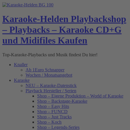
Skip
to
content
Karaoke-Helden Playbackshop
– Playbacks – Karaoke CD+G
und Midifiles Kaufen
Top-Karaoke-Playbacks und Musik findest Du hier!
Knaller
Ab 1Euro Schnapper
Wochen / Monatsangebot
Karaoke
NEU – Karaoke-Datenstick
Playback Hersteller / Serien
Shop – Eigene Produktion – World of Karaoke
Shop – Backstage-Karaoke
Shop – Easy Hits
Shop – FUNCD
Shop – Just Tracks
Shop – Koch
Shop – Legends-Series