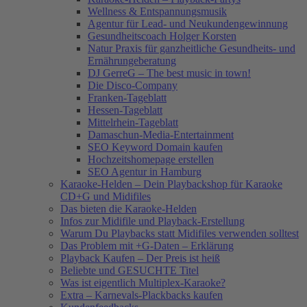
Wellness & Entspannungsmusik
Agentur für Lead- und Neukundengewinnung
Gesundheitscoach Holger Korsten
Natur Praxis für ganzheitliche Gesundheits- und
Ernährungeberatung
DJ GerreG – The best music in town!
Die Disco-Company
Franken-Tageblatt
Hessen-Tageblatt
Mittelrhein-Tageblatt
Damaschun-Media-Entertainment
SEO Keyword Domain kaufen
Hochzeitshomepage erstellen
SEO Agentur in Hamburg
Karaoke-Helden – Dein Playbackshop für Karaoke
CD+G und Midifiles
Das bieten die Karaoke-Helden
Infos zur Midifile und Playback-Erstellung
Warum Du Playbacks statt Midifiles verwenden solltest
Das Problem mit +G-Daten – Erklärung
Playback Kaufen – Der Preis ist heiß
Beliebte und GESUCHTE Titel
Was ist eigentlich Multiplex-Karaoke?
Extra – Karnevals-Plackbacks kaufen