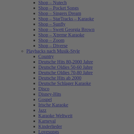
Shop – Nutech
Shop – Pocket Songs
Shop – Singers Dream
Shop – StarTracks – Karaoke
Shop – Sunfly
Shop – Swett Georgia Brown
Shop – Xtreme Karaoke
Shop – Zoom
Shop – Diverse
Playbacks nach Musik-Style
Country
Deutsche Hits 80-2000 Jahre
Deutsche Oldies 50-60 Jahre
Deutsche Oldies 70-80 Jahre
Deutsche Hits ab 2000
Deutsche Schlager Karaoke
Disco
Disney-Hits
Gospel
Irische Karaoke
Jazz
Karaoke Weltweit
Karneval
Kinderlieder
Lovesongs