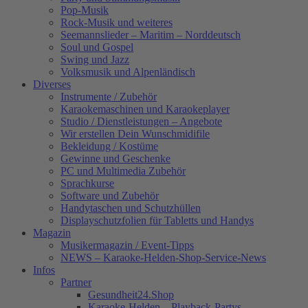
Pop-Musik
Rock-Musik und weiteres
Seemannslieder – Maritim – Norddeutsch
Soul und Gospel
Swing und Jazz
Volksmusik und Alpenländisch
Diverses
Instrumente / Zubehör
Karaokemaschinen und Karaokeplayer
Studio / Dienstleistungen – Angebote
Wir erstellen Dein Wunschmidifile
Bekleidung / Kostüme
Gewinne und Geschenke
PC und Multimedia Zubehör
Sprachkurse
Software und Zubehör
Handytaschen und Schutzhüllen
Displayschutzfolien für Tabletts und Handys
Magazin
Musikermagazin / Event-Tipps
NEWS – Karaoke-Helden-Shop-Service-News
Infos
Partner
Gesundheit24.Shop
Karaoke-Helden – Playback-Partys