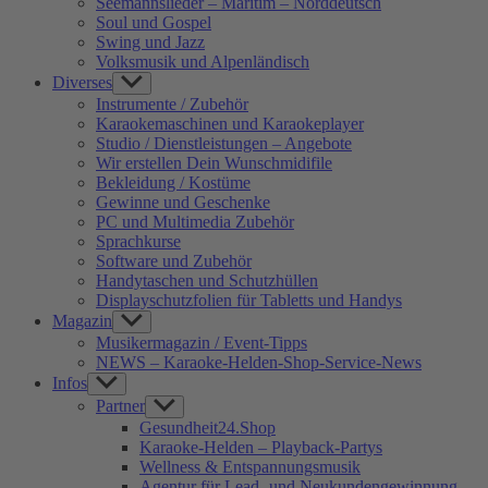
Seemannslieder – Maritim – Norddeutsch
Soul und Gospel
Swing und Jazz
Volksmusik und Alpenländisch
Diverses
Show
sub
Instrumente / Zubehör
menu
Karaokemaschinen und Karaokeplayer
Studio / Dienstleistungen – Angebote
Wir erstellen Dein Wunschmidifile
Bekleidung / Kostüme
Gewinne und Geschenke
PC und Multimedia Zubehör
Sprachkurse
Software und Zubehör
Handytaschen und Schutzhüllen
Displayschutzfolien für Tabletts und Handys
Magazin
Show
sub
Musikermagazin / Event-Tipps
menu
NEWS – Karaoke-Helden-Shop-Service-News
Infos
Show
sub
Partner
Show
menu
sub
Gesundheit24.Shop
menu
Karaoke-Helden – Playback-Partys
Wellness & Entspannungsmusik
Agentur für Lead- und Neukundengewinnung