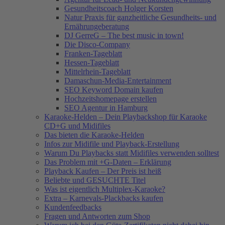
Gesundheitscoach Holger Korsten
Natur Praxis für ganzheitliche Gesundheits- und
Ernährungeberatung
DJ GerreG – The best music in town!
Die Disco-Company
Franken-Tageblatt
Hessen-Tageblatt
Mittelrhein-Tageblatt
Damaschun-Media-Entertainment
SEO Keyword Domain kaufen
Hochzeitshomepage erstellen
SEO Agentur in Hamburg
Karaoke-Helden – Dein Playbackshop für Karaoke
CD+G und Midifiles
Das bieten die Karaoke-Helden
Infos zur Midifile und Playback-Erstellung
Warum Du Playbacks statt Midifiles verwenden solltest
Das Problem mit +G-Daten – Erklärung
Playback Kaufen – Der Preis ist heiß
Beliebte und GESUCHTE Titel
Was ist eigentlich Multiplex-Karaoke?
Extra – Karnevals-Plackbacks kaufen
Kundenfeedbacks
Fragen und Antworten zum Shop