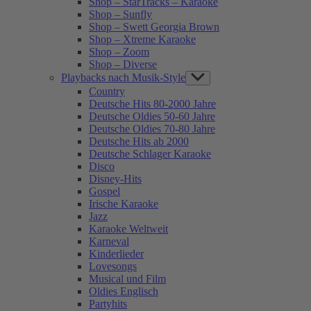
Shop – StarTracks – Karaoke
Shop – Sunfly
Shop – Swett Georgia Brown
Shop – Xtreme Karaoke
Shop – Zoom
Shop – Diverse
Playbacks nach Musik-Style
Show
sub
Country
menu
Deutsche Hits 80-2000 Jahre
Deutsche Oldies 50-60 Jahre
Deutsche Oldies 70-80 Jahre
Deutsche Hits ab 2000
Deutsche Schlager Karaoke
Disco
Disney-Hits
Gospel
Irische Karaoke
Jazz
Karaoke Weltweit
Karneval
Kinderlieder
Lovesongs
Musical und Film
Oldies Englisch
Partyhits