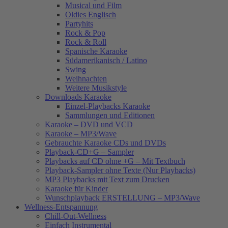
Musical und Film
Oldies Englisch
Partyhits
Rock & Pop
Rock & Roll
Spanische Karaoke
Südamerikanisch / Latino
Swing
Weihnachten
Weitere Musikstyle
Downloads Karaoke
Einzel-Playbacks Karaoke
Sammlungen und Editionen
Karaoke – DVD und VCD
Karaoke – MP3/Wave
Gebrauchte Karaoke CDs und DVDs
Playback-CD+G – Sampler
Playbacks auf CD ohne +G – Mit Textbuch
Playback-Sampler ohne Texte (Nur Playbacks)
MP3 Playbacks mit Text zum Drucken
Karaoke für Kinder
Wunschplayback ERSTELLUNG – MP3/Wave
Wellness-Entspannung
Chill-Out-Wellness
Einfach Instrumental