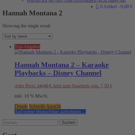
Warum ich bei den Güte-Zertifikaten nicht dabei bin
0 Artikel
0,00 €
Hannah Montana 2
Showing the single result
Top-Angebot
Hannah Montana 2 – Karaoke
Playbacks – Disney Channel
Original
Current
Alter Preis:
14,90
€
Jetzt zum Sparpreis von:
7,50
€
price
price
inkl. 19 % MwSt.
was:
is:
14,90 €.
7,50 €.
Details
Schnelle Ansicht
Auf meine Wunschliste aufnehmen ...
Suchen
nach: