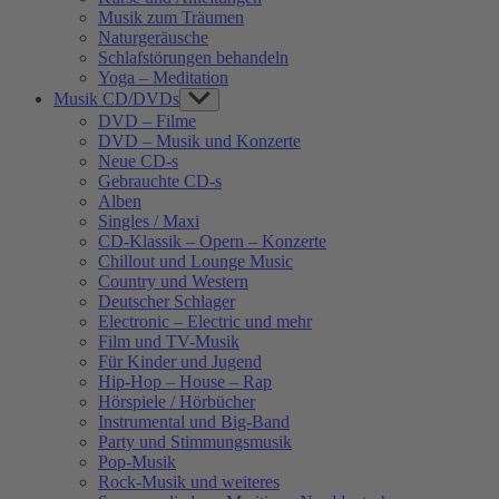
Musik zum Träumen
Naturgeräusche
Schlafstörungen behandeln
Yoga – Meditation
Musik CD/DVDs
Show
sub
DVD – Filme
menu
DVD – Musik und Konzerte
Neue CD-s
Gebrauchte CD-s
Alben
Singles / Maxi
CD-Klassik – Opern – Konzerte
Chillout und Lounge Music
Country und Western
Deutscher Schlager
Electronic – Electric und mehr
Film und TV-Musik
Für Kinder und Jugend
Hip-Hop – House – Rap
Hörspiele / Hörbücher
Instrumental und Big-Band
Party und Stimmungsmusik
Pop-Musik
Rock-Musik und weiteres