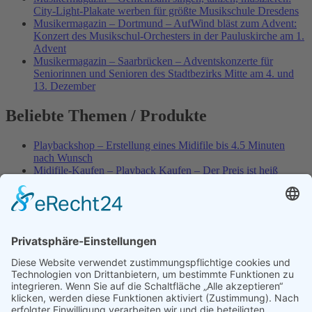
City-Light-Plakate werben für größte Musikschule Dresdens
Musikermagazin – Dortmund – AufWind bläst zum Advent:
Konzert des Musikschul-Orchesters in der Pauluskirche am 1.
Advent
Musikermagazin – Saarbrücken – Adventskonzerte für
Seniorinnen und Senioren des Stadtbezirks Mitte am 4. und
13. Dezember
Beliebte Themen / Produkte
Playbackshop – Erstellung eines Midifile bis 4.5 Minuten
nach Wunsch
Midifile-Kaufen – Playback Kaufen – Der Preis ist heiß
Spezial – Karnevals-Plackbacks kaufen
Best of Karaoke – Roy Black – Playbacks – Absolute Rarität
World-of-Karaoke – Midifiles kaufen – Ich baue Dein
Playback
Karaoke-Helden – Was ist eigentlich Multiplex-Karaoke?
Playbackshop – Erstellung eines Wunschmidifile bis 3.5
Minuten
10 Spanische All-TIME Sommerhits als Karaoke-Playbacks –
Absolute Klassiker
Dein AKTUELLER Warenkorb
Playbackshop – Erstellung eines Wunschmidifile bis 3.0