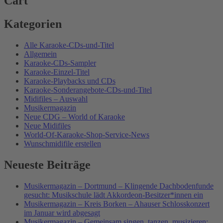
Cart
Kategorien
Alle Karaoke-CDs-und-Titel
Allgemein
Karaoke-CDs-Sampler
Karaoke-Einzel-Titel
Karaoke-Playbacks und CDs
Karaoke-Sonderangebote-CDs-und-Titel
Midifiles – Auswahl
Musikermagazin
Neue CDG – World of Karaoke
Neue Midifiles
World-Of-Karaoke-Shop-Service-News
Wunschmidifile erstellen
Neueste Beiträge
Musikermagazin – Dortmund – Klingende Dachbodenfunde
gesucht: Musikschule lädt Akkordeon-Besitzer*innen ein
Musikermagazin – Kreis Borken – Ahauser Schlosskonzert
im Januar wird abgesagt
Musikermagazin – Gemeinsam singen, tanzen, musizieren: