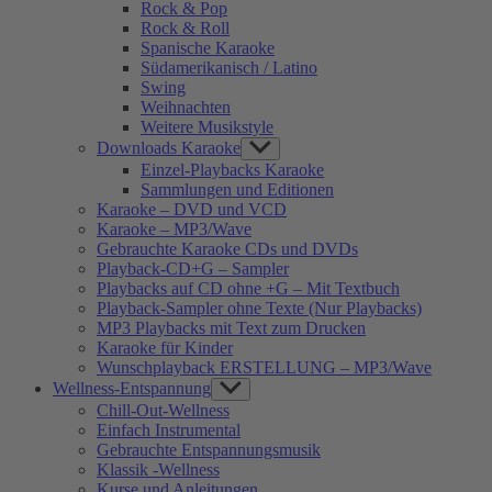
Rock & Pop
Rock & Roll
Spanische Karaoke
Südamerikanisch / Latino
Swing
Weihnachten
Weitere Musikstyle
Downloads Karaoke
Show
sub
Einzel-Playbacks Karaoke
menu
Sammlungen und Editionen
Karaoke – DVD und VCD
Karaoke – MP3/Wave
Gebrauchte Karaoke CDs und DVDs
Playback-CD+G – Sampler
Playbacks auf CD ohne +G – Mit Textbuch
Playback-Sampler ohne Texte (Nur Playbacks)
MP3 Playbacks mit Text zum Drucken
Karaoke für Kinder
Wunschplayback ERSTELLUNG – MP3/Wave
Wellness-Entspannung
Show
sub
Chill-Out-Wellness
menu
Einfach Instrumental
Gebrauchte Entspannungsmusik
Klassik -Wellness
Kurse und Anleitungen