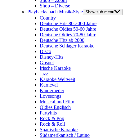
Shop – Zoom
Shop – Diverse
Playbacks nach Musik-Style
Show sub menu
Country
Deutsche Hits 80-2000 Jahre
Deutsche Oldies 50-60 Jahre
Deutsche Oldies 70-80 Jahre
Deutsche Hits ab 2000
Deutsche Schlager Karaoke
Disco
Disney-Hits
Gospel
Irische Karaoke
Jazz
Karaoke Weltweit
Karneval
Kinderlieder
Lovesongs
Musical und Film
Oldies Englisch
Partyhits
Rock & Pop
Rock & Roll
Spanische Karaoke
Südamerikanisch / Latino