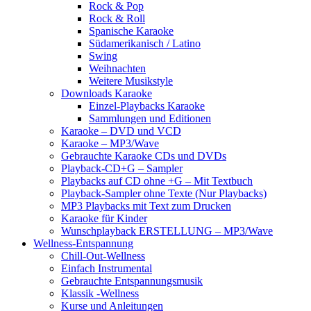
Rock & Pop
Rock & Roll
Spanische Karaoke
Südamerikanisch / Latino
Swing
Weihnachten
Weitere Musikstyle
Downloads Karaoke
Einzel-Playbacks Karaoke
Sammlungen und Editionen
Karaoke – DVD und VCD
Karaoke – MP3/Wave
Gebrauchte Karaoke CDs und DVDs
Playback-CD+G – Sampler
Playbacks auf CD ohne +G – Mit Textbuch
Playback-Sampler ohne Texte (Nur Playbacks)
MP3 Playbacks mit Text zum Drucken
Karaoke für Kinder
Wunschplayback ERSTELLUNG – MP3/Wave
Wellness-Entspannung
Chill-Out-Wellness
Einfach Instrumental
Gebrauchte Entspannungsmusik
Klassik -Wellness
Kurse und Anleitungen