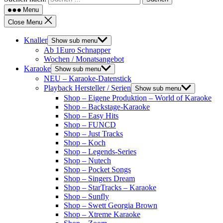
Menu
Close Menu
Knaller
Show sub menu
Ab 1Euro Schnapper
Wochen / Monatsangebot
Karaoke
Show sub menu
NEU – Karaoke-Datenstick
Playback Hersteller / Serien
Show sub menu
Shop – Eigene Produktion – World of Karaoke
Shop – Backstage-Karaoke
Shop – Easy Hits
Shop – FUNCD
Shop – Just Tracks
Shop – Koch
Shop – Legends-Series
Shop – Nutech
Shop – Pocket Songs
Shop – Singers Dream
Shop – StarTracks – Karaoke
Shop – Sunfly
Shop – Swett Georgia Brown
Shop – Xtreme Karaoke