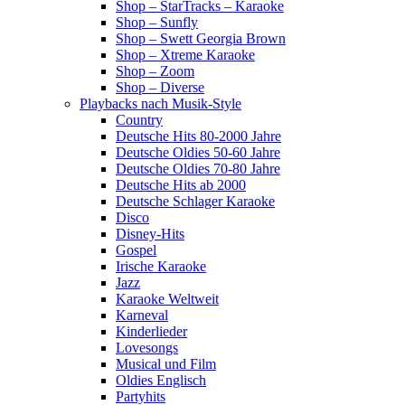
Shop – StarTracks – Karaoke
Shop – Sunfly
Shop – Swett Georgia Brown
Shop – Xtreme Karaoke
Shop – Zoom
Shop – Diverse
Playbacks nach Musik-Style
Country
Deutsche Hits 80-2000 Jahre
Deutsche Oldies 50-60 Jahre
Deutsche Oldies 70-80 Jahre
Deutsche Hits ab 2000
Deutsche Schlager Karaoke
Disco
Disney-Hits
Gospel
Irische Karaoke
Jazz
Karaoke Weltweit
Karneval
Kinderlieder
Lovesongs
Musical und Film
Oldies Englisch
Partyhits