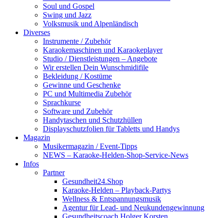
Soul und Gospel
Swing und Jazz
Volksmusik und Alpenländisch
Diverses
Instrumente / Zubehör
Karaokemaschinen und Karaokeplayer
Studio / Dienstleistungen – Angebote
Wir erstellen Dein Wunschmidifile
Bekleidung / Kostüme
Gewinne und Geschenke
PC und Multimedia Zubehör
Sprachkurse
Software und Zubehör
Handytaschen und Schutzhüllen
Displayschutzfolien für Tabletts und Handys
Magazin
Musikermagazin / Event-Tipps
NEWS – Karaoke-Helden-Shop-Service-News
Infos
Partner
Gesundheit24.Shop
Karaoke-Helden – Playback-Partys
Wellness & Entspannungsmusik
Agentur für Lead- und Neukundengewinnung
Gesundheitscoach Holger Korsten