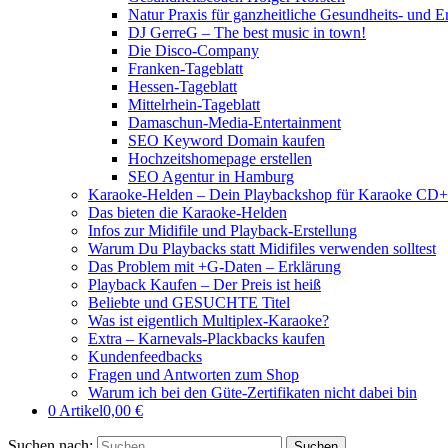
Natur Praxis für ganzheitliche Gesundheits- und 
DJ GerreG – The best music in town!
Die Disco-Company
Franken-Tageblatt
Hessen-Tageblatt
Mittelrhein-Tageblatt
Damaschun-Media-Entertainment
SEO Keyword Domain kaufen
Hochzeitshomepage erstellen
SEO Agentur in Hamburg
Karaoke-Helden – Dein Playbackshop für Karaoke CD+
Das bieten die Karaoke-Helden
Infos zur Midifile und Playback-Erstellung
Warum Du Playbacks statt Midifiles verwenden solltest
Das Problem mit +G-Daten – Erklärung
Playback Kaufen – Der Preis ist heiß
Beliebte und GESUCHTE Titel
Was ist eigentlich Multiplex-Karaoke?
Extra – Karnevals-Plackbacks kaufen
Kundenfeedbacks
Fragen und Antworten zum Shop
Warum ich bei den Güte-Zertifikaten nicht dabei bin
0 Artikel
0,00 €
Suchen nach: