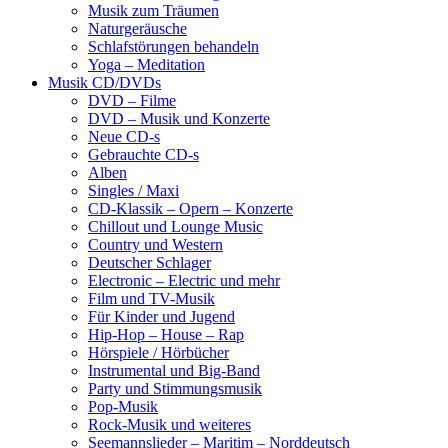
Musik zum Träumen
Naturgeräusche
Schlafstörungen behandeln
Yoga – Meditation
Musik CD/DVDs
DVD – Filme
DVD – Musik und Konzerte
Neue CD-s
Gebrauchte CD-s
Alben
Singles / Maxi
CD-Klassik – Opern – Konzerte
Chillout und Lounge Music
Country und Western
Deutscher Schlager
Electronic – Electric und mehr
Film und TV-Musik
Für Kinder und Jugend
Hip-Hop – House – Rap
Hörspiele / Hörbücher
Instrumental und Big-Band
Party und Stimmungsmusik
Pop-Musik
Rock-Musik und weiteres
Seemannslieder – Maritim – Norddeutsch