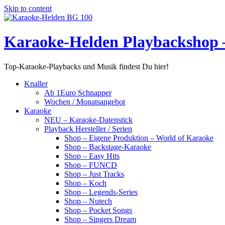
Skip to content
Karaoke-Helden Playbackshop 
Top-Karaoke-Playbacks und Musik findest Du hier!
Knaller
Ab 1Euro Schnapper
Wochen / Monatsangebot
Karaoke
NEU – Karaoke-Datenstick
Playback Hersteller / Serien
Shop – Eigene Produktion – World of Karaoke
Shop – Backstage-Karaoke
Shop – Easy Hits
Shop – FUNCD
Shop – Just Tracks
Shop – Koch
Shop – Legends-Series
Shop – Nutech
Shop – Pocket Songs
Shop – Singers Dream