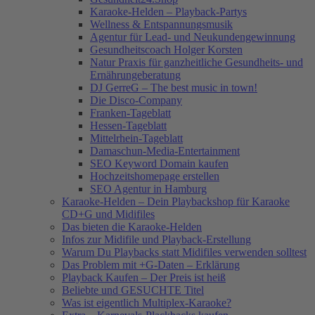
Karaoke-Helden – Playback-Partys
Wellness & Entspannungsmusik
Agentur für Lead- und Neukundengewinnung
Gesundheitscoach Holger Korsten
Natur Praxis für ganzheitliche Gesundheits- und
Ernährungeberatung
DJ GerreG – The best music in town!
Die Disco-Company
Franken-Tageblatt
Hessen-Tageblatt
Mittelrhein-Tageblatt
Damaschun-Media-Entertainment
SEO Keyword Domain kaufen
Hochzeitshomepage erstellen
SEO Agentur in Hamburg
Karaoke-Helden – Dein Playbackshop für Karaoke
CD+G und Midifiles
Das bieten die Karaoke-Helden
Infos zur Midifile und Playback-Erstellung
Warum Du Playbacks statt Midifiles verwenden solltest
Das Problem mit +G-Daten – Erklärung
Playback Kaufen – Der Preis ist heiß
Beliebte und GESUCHTE Titel
Was ist eigentlich Multiplex-Karaoke?