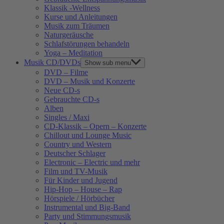
Klassik -Wellness
Kurse und Anleitungen
Musik zum Träumen
Naturgeräusche
Schlafstörungen behandeln
Yoga – Meditation
Musik CD/DVDs
Show sub menu
DVD – Filme
DVD – Musik und Konzerte
Neue CD-s
Gebrauchte CD-s
Alben
Singles / Maxi
CD-Klassik – Opern – Konzerte
Chillout und Lounge Music
Country und Western
Deutscher Schlager
Electronic – Electric und mehr
Film und TV-Musik
Für Kinder und Jugend
Hip-Hop – House – Rap
Hörspiele / Hörbücher
Instrumental und Big-Band
Party und Stimmungsmusik