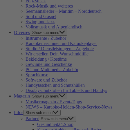
Pop-Musik
Rock-Musik und weiteres
Seemannslieder – Maritim – Norddeutsch
Soul und Gospel
Swing und Jazz
Volksmusik und Alpenländisch
Diverses
Show sub menu
Instrumente / Zubehör
Karaokemaschinen und Karaokeplayer
Studio / Dienstleistungen – Angebote
Wir erstellen Dein Wunschmidifile
Bekleidung / Kostüme
Gewinne und Geschenke
PC und Multimedia Zubehör
Sprachkurse
Software und Zubehör
Handytaschen und Schutzhüllen
Displayschutzfolien für Tabletts und Handys
Magazin
Show sub menu
Musikermagazin / Event-Tipps
NEWS – Karaoke-Helden-Shop-Service-News
Infos
Show sub menu
Partner
Show sub menu
Gesundheit24.Shop
Karaoke-Helden – Playback-Partys