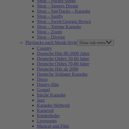
Shop – Pocket Songs
Shop – Singers Dream
Shop – StarTracks – Karaoke
Shop – Sunfly
Shop – Swett Georgia Brown
Shop – Xtreme Karaoke
Shop – Zoom
Shop – Diverse
Playbacks nach Musik-Style
Show sub menu
Country
Deutsche Hits 80-2000 Jahre
Deutsche Oldies 50-60 Jahre
Deutsche Oldies 70-80 Jahre
Deutsche Hits ab 2000
Deutsche Schlager Karaoke
Disco
Disney-Hits
Gospel
Irische Karaoke
Jazz
Karaoke Weltweit
Karneval
Kinderlieder
Lovesongs
Musical und Film