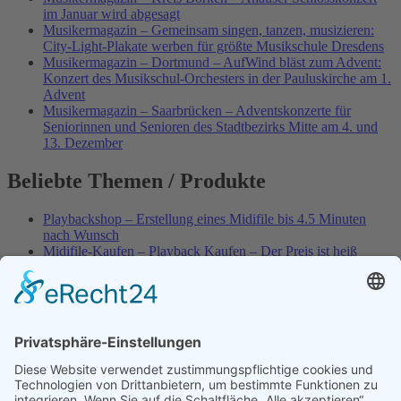
im Januar wird abgesagt
Musikermagazin – Gemeinsam singen, tanzen, musizieren:
City-Light-Plakate werben für größte Musikschule Dresdens
Musikermagazin – Dortmund – AufWind bläst zum Advent:
Konzert des Musikschul-Orchesters in der Pauluskirche am 1.
Advent
Musikermagazin – Saarbrücken – Adventskonzerte für
Seniorinnen und Senioren des Stadtbezirks Mitte am 4. und
13. Dezember
Beliebte Themen / Produkte
Playbackshop – Erstellung eines Midifile bis 4.5 Minuten
nach Wunsch
Midifile-Kaufen – Playback Kaufen – Der Preis ist heiß
Spezial – Karnevals-Plackbacks kaufen
Best of Karaoke – Roy Black – Playbacks – Absolute Rarität
World-of-Karaoke – Midifiles kaufen – Ich baue Dein
Playback
Karaoke-Helden – Was ist eigentlich Multiplex-Karaoke?
Playbackshop – Erstellung eines Wunschmidifile bis 3.5
Minuten
10 Spanische All-TIME Sommerhits als Karaoke-Playbacks –
Absolute Klassiker