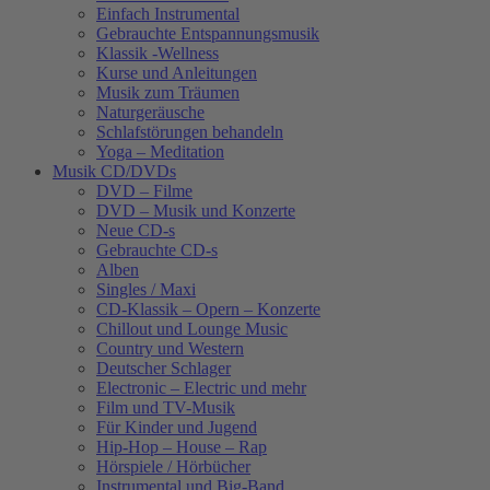
Einfach Instrumental
Gebrauchte Entspannungsmusik
Klassik -Wellness
Kurse und Anleitungen
Musik zum Träumen
Naturgeräusche
Schlafstörungen behandeln
Yoga – Meditation
Musik CD/DVDs
DVD – Filme
DVD – Musik und Konzerte
Neue CD-s
Gebrauchte CD-s
Alben
Singles / Maxi
CD-Klassik – Opern – Konzerte
Chillout und Lounge Music
Country und Western
Deutscher Schlager
Electronic – Electric und mehr
Film und TV-Musik
Für Kinder und Jugend
Hip-Hop – House – Rap
Hörspiele / Hörbücher
Instrumental und Big-Band