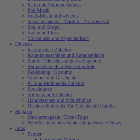
Party und Stimmungsmusik
Pop-Musik
Rock-Musik und weiteres
Seemannslieder – Maritim – Norddeutsch
Soul und Gospel
Swing und Jazz
Volksmusik und Alpenländisch
Diverses
Instrumente / Zubehör
Karaokemaschinen und Karaokeplayer
Studio / Dienstleistungen – Angebote
Wir erstellen Dein Wunschmidifile
Bekleidung / Kostüme
Gewinne und Geschenke
PC und Multimedia Zubehör
Sprachkurse
Software und Zubehör
Handytaschen und Schutzhüllen
Displayschutzfolien für Tabletts und Handys
Magazin
Musikermagazin / Event-Tipps
NEWS – Karaoke-Helden-Shop-Service-News
Infos
Partner
Gesundheit24.Shop