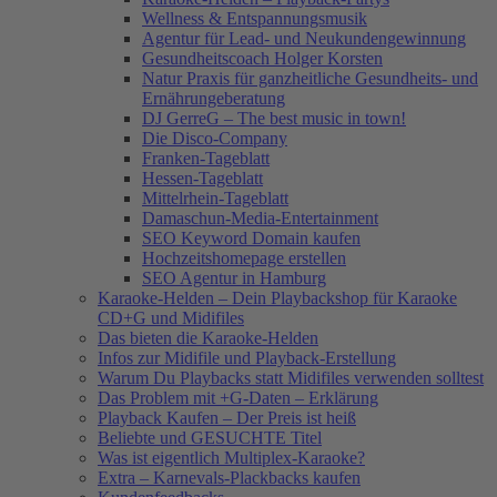
Wellness & Entspannungsmusik
Agentur für Lead- und Neukundengewinnung
Gesundheitscoach Holger Korsten
Natur Praxis für ganzheitliche Gesundheits- und
Ernährungeberatung
DJ GerreG – The best music in town!
Die Disco-Company
Franken-Tageblatt
Hessen-Tageblatt
Mittelrhein-Tageblatt
Damaschun-Media-Entertainment
SEO Keyword Domain kaufen
Hochzeitshomepage erstellen
SEO Agentur in Hamburg
Karaoke-Helden – Dein Playbackshop für Karaoke
CD+G und Midifiles
Das bieten die Karaoke-Helden
Infos zur Midifile und Playback-Erstellung
Warum Du Playbacks statt Midifiles verwenden solltest
Das Problem mit +G-Daten – Erklärung
Playback Kaufen – Der Preis ist heiß
Beliebte und GESUCHTE Titel
Was ist eigentlich Multiplex-Karaoke?
Extra – Karnevals-Plackbacks kaufen