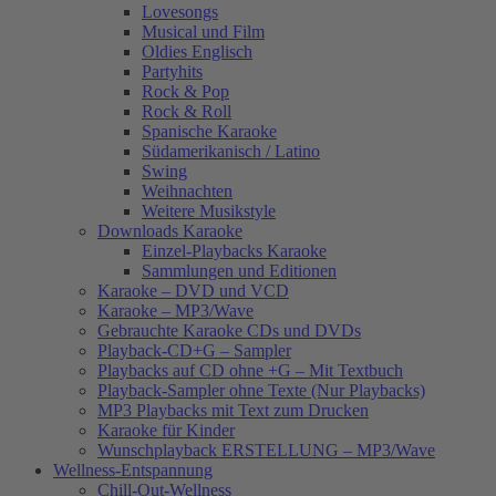
Lovesongs
Musical und Film
Oldies Englisch
Partyhits
Rock & Pop
Rock & Roll
Spanische Karaoke
Südamerikanisch / Latino
Swing
Weihnachten
Weitere Musikstyle
Downloads Karaoke
Einzel-Playbacks Karaoke
Sammlungen und Editionen
Karaoke – DVD und VCD
Karaoke – MP3/Wave
Gebrauchte Karaoke CDs und DVDs
Playback-CD+G – Sampler
Playbacks auf CD ohne +G – Mit Textbuch
Playback-Sampler ohne Texte (Nur Playbacks)
MP3 Playbacks mit Text zum Drucken
Karaoke für Kinder
Wunschplayback ERSTELLUNG – MP3/Wave
Wellness-Entspannung
Chill-Out-Wellness