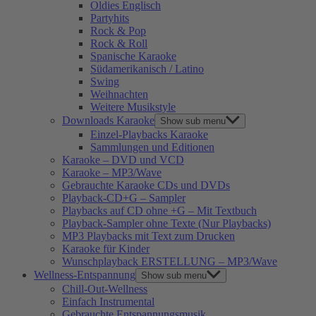
Oldies Englisch
Partyhits
Rock & Pop
Rock & Roll
Spanische Karaoke
Südamerikanisch / Latino
Swing
Weihnachten
Weitere Musikstyle
Downloads Karaoke
Show sub menu
Einzel-Playbacks Karaoke
Sammlungen und Editionen
Karaoke – DVD und VCD
Karaoke – MP3/Wave
Gebrauchte Karaoke CDs und DVDs
Playback-CD+G – Sampler
Playbacks auf CD ohne +G – Mit Textbuch
Playback-Sampler ohne Texte (Nur Playbacks)
MP3 Playbacks mit Text zum Drucken
Karaoke für Kinder
Wunschplayback ERSTELLUNG – MP3/Wave
Wellness-Entspannung
Show sub menu
Chill-Out-Wellness
Einfach Instrumental
Gebrauchte Entspannungsmusik