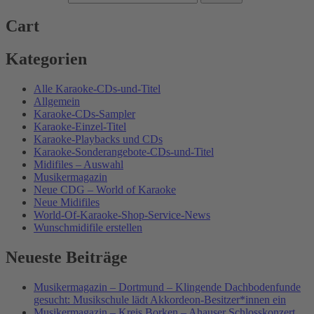
Cart
Kategorien
Alle Karaoke-CDs-und-Titel
Allgemein
Karaoke-CDs-Sampler
Karaoke-Einzel-Titel
Karaoke-Playbacks und CDs
Karaoke-Sonderangebote-CDs-und-Titel
Midifiles – Auswahl
Musikermagazin
Neue CDG – World of Karaoke
Neue Midifiles
World-Of-Karaoke-Shop-Service-News
Wunschmidifile erstellen
Neueste Beiträge
Musikermagazin – Dortmund – Klingende Dachbodenfunde
gesucht: Musikschule lädt Akkordeon-Besitzer*innen ein
Musikermagazin – Kreis Borken – Ahauser Schlosskonzert