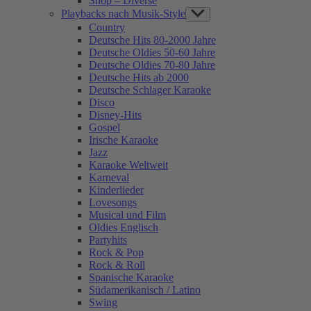
Shop – Diverse
Playbacks nach Musik-Style
Show
sub
Country
menu
Deutsche Hits 80-2000 Jahre
Deutsche Oldies 50-60 Jahre
Deutsche Oldies 70-80 Jahre
Deutsche Hits ab 2000
Deutsche Schlager Karaoke
Disco
Disney-Hits
Gospel
Irische Karaoke
Jazz
Karaoke Weltweit
Karneval
Kinderlieder
Lovesongs
Musical und Film
Oldies Englisch
Partyhits
Rock & Pop
Rock & Roll
Spanische Karaoke
Südamerikanisch / Latino
Swing