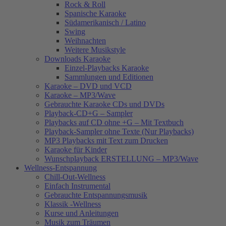
Rock & Roll
Spanische Karaoke
Südamerikanisch / Latino
Swing
Weihnachten
Weitere Musikstyle
Downloads Karaoke
Einzel-Playbacks Karaoke
Sammlungen und Editionen
Karaoke – DVD und VCD
Karaoke – MP3/Wave
Gebrauchte Karaoke CDs und DVDs
Playback-CD+G – Sampler
Playbacks auf CD ohne +G – Mit Textbuch
Playback-Sampler ohne Texte (Nur Playbacks)
MP3 Playbacks mit Text zum Drucken
Karaoke für Kinder
Wunschplayback ERSTELLUNG – MP3/Wave
Wellness-Entspannung
Chill-Out-Wellness
Einfach Instrumental
Gebrauchte Entspannungsmusik
Klassik -Wellness
Kurse und Anleitungen
Musik zum Träumen