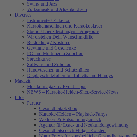
Swing und Jazz
Volksmusik und Alpenländisch
Diverses
Instrumente / Zubehör
Karaokemaschinen und Karaokeplayer
Studio / Dienstleistungen – Angebote
Wir erstellen Dein Wunschmidifile
Bekleidung / Kostüme
Gewinne und Geschenke
PC und Multimedia Zubehör
Sprachkurse
Software und Zubehör
Handytaschen und Schutzhüllen
Displayschutzfolien für Tabletts und Handys
Magazin
Musikermagazin / Event-Tipps
NEWS – Karaoke-Helden-Shop-Service-News
Infos
Partner
Gesundheit24.Shop
Karaoke-Helden – Playback-Partys
Wellness & Entspannungsmusik
Agentur für Lead- und Neukundengewinnung
Gesundheitscoach Holger Korsten
Natur Praxis für ganzheitliche Gesundheits- und 