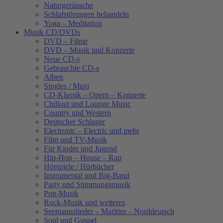
Naturgeräusche
Schlafstörungen behandeln
Yoga – Meditation
Musik CD/DVDs
DVD – Filme
DVD – Musik und Konzerte
Neue CD-s
Gebrauchte CD-s
Alben
Singles / Maxi
CD-Klassik – Opern – Konzerte
Chillout und Lounge Music
Country und Western
Deutscher Schlager
Electronic – Electric und mehr
Film und TV-Musik
Für Kinder und Jugend
Hip-Hop – House – Rap
Hörspiele / Hörbücher
Instrumental und Big-Band
Party und Stimmungsmusik
Pop-Musik
Rock-Musik und weiteres
Seemannslieder – Maritim – Norddeutsch
Soul und Gospel