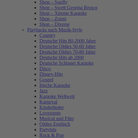
Shop – Sunfly
Shop – Swett Georgia Brown
Shop – Xtreme Karaoke
Shop – Zoom
Shop – Diverse
Playbacks nach Musik-Style
Country
Deutsche Hits 80-2000 Jahre
Deutsche Oldies 50-60 Jahre
Deutsche Oldies 70-80 Jahre
Deutsche Hits ab 2000
Deutsche Schlager Karaoke
Disco
Disney-Hits
Gospel
Irische Karaoke
Jazz
Karaoke Weltweit
Karneval
Kinderlieder
Lovesongs
Musical und Film
Oldies Englisch
Partyhits
Rock & Pop