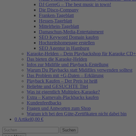
DJ GerreG – The best music in town!
Die Disco-Company
Franken-Tageblatt
Hessen-Tageblatt
Mittelrhein-Tageblatt
Damaschun-Media-Entertainment
SEO Keyword Domain kaufen
Hochzeitshomepage erstellen
SEO Agentur in Hamburg
Karaoke-Helden – Dein Playbackshop für Karaoke CD+
Das bieten die Karaoke-Helden
Infos zur Midifile und Playback-Erstellung
Warum Du Playbacks statt Midifiles verwenden solltest
Das Problem mit +G-Daten – Erklärung
Playback Kaufen – Der Preis ist heiß
Beliebte und GESUCHTE Titel
Was ist eigentlich Multiplex-Karaoke?
Extra – Karnevals-Plackbacks kaufen
Kundenfeedbacks
Fragen und Antworten zum Shop
Warum ich bei den Güte-Zertifikaten nicht dabei bin
0 Artikel
0,00 €
Suchen
nach: