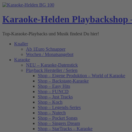
Skip
to
content
Karaoke-Helden Playbackshop 
Top-Karaoke-Playbacks und Musik findest Du hier!
Knaller
Ab 1Euro Schnapper
Wochen / Monatsangebot
Karaoke
NEU – Karaoke-Datenstick
Playback Hersteller / Serien
Shop – Eigene Produktion – World of Karaoke
Shop – Backstage-Karaoke
Shop – Easy Hits
Shop – FUNCD
Shop – Just Tracks
Shop – Koch
Shop – Legends-Series
Shop – Nutech
Shop – Pocket Songs
Shop – Singers Dream
Shop – StarTracks – Karaoke