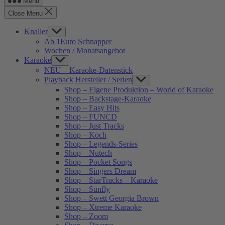
Menu
Close Menu
Knaller
Show
sub
Ab 1Euro Schnapper
menu
Wochen / Monatsangebot
Karaoke
Show
sub
NEU – Karaoke-Datenstick
menu
Playback Hersteller / Serien
Show
sub
Shop – Eigene Produktion – World of Karaoke
menu
Shop – Backstage-Karaoke
Shop – Easy Hits
Shop – FUNCD
Shop – Just Tracks
Shop – Koch
Shop – Legends-Series
Shop – Nutech
Shop – Pocket Songs
Shop – Singers Dream
Shop – StarTracks – Karaoke
Shop – Sunfly
Shop – Swett Georgia Brown
Shop – Xtreme Karaoke
Shop – Zoom