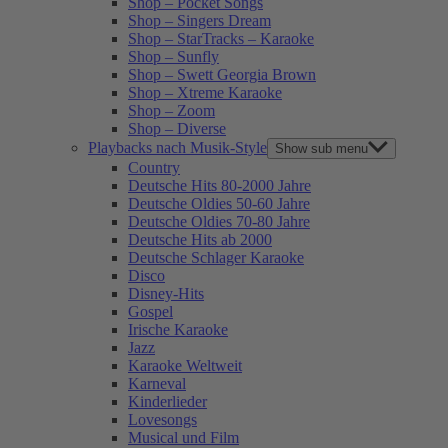
Shop – Pocket Songs
Shop – Singers Dream
Shop – StarTracks – Karaoke
Shop – Sunfly
Shop – Swett Georgia Brown
Shop – Xtreme Karaoke
Shop – Zoom
Shop – Diverse
Playbacks nach Musik-Style
Show sub menu
Country
Deutsche Hits 80-2000 Jahre
Deutsche Oldies 50-60 Jahre
Deutsche Oldies 70-80 Jahre
Deutsche Hits ab 2000
Deutsche Schlager Karaoke
Disco
Disney-Hits
Gospel
Irische Karaoke
Jazz
Karaoke Weltweit
Karneval
Kinderlieder
Lovesongs
Musical und Film