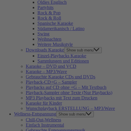
Oldies Englisch
Partyhits
Rock & Pop
Rock & Roll
Spanische Karaoke
Südamerikanisch / Latino
Swing
Weihnachten
Weitere Musikstyle
Downloads Karaoke
Show sub menu
Einzel-Playbacks Karaoke
Sammlungen und Editionen
Karaoke – DVD und VCD
Karaoke – MP3/Wave
Gebrauchte Karaoke CDs und DVDs
Playback-CD+G – Sampler
Playbacks auf CD ohne +G – Mit Textbuch
Playback-Sampler ohne Texte (Nur Playbacks)
MP3 Playbacks mit Text zum Drucken
Karaoke für Kinder
Wunschplayback ERSTELLUNG – MP3/Wave
Wellness-Entspannung
Show sub menu
Chill-Out-Wellness
Einfach Instrumental
Gebrauchte Entspannungsmusik