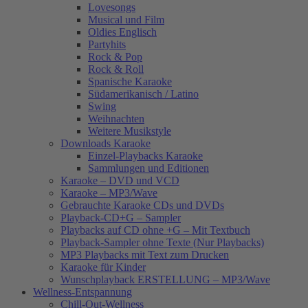
Lovesongs
Musical und Film
Oldies Englisch
Partyhits
Rock & Pop
Rock & Roll
Spanische Karaoke
Südamerikanisch / Latino
Swing
Weihnachten
Weitere Musikstyle
Downloads Karaoke
Einzel-Playbacks Karaoke
Sammlungen und Editionen
Karaoke – DVD und VCD
Karaoke – MP3/Wave
Gebrauchte Karaoke CDs und DVDs
Playback-CD+G – Sampler
Playbacks auf CD ohne +G – Mit Textbuch
Playback-Sampler ohne Texte (Nur Playbacks)
MP3 Playbacks mit Text zum Drucken
Karaoke für Kinder
Wunschplayback ERSTELLUNG – MP3/Wave
Wellness-Entspannung
Chill-Out-Wellness