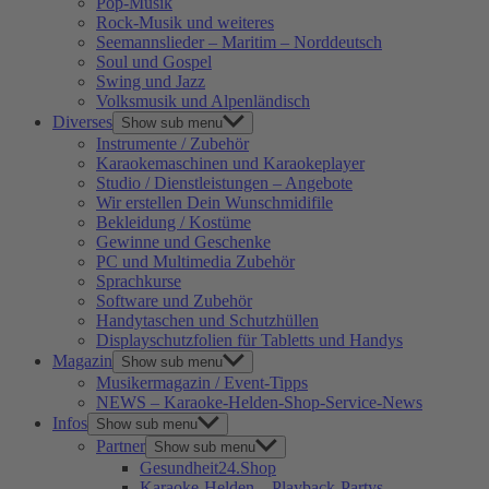
Pop-Musik
Rock-Musik und weiteres
Seemannslieder – Maritim – Norddeutsch
Soul und Gospel
Swing und Jazz
Volksmusik und Alpenländisch
Diverses
Show sub menu
Instrumente / Zubehör
Karaokemaschinen und Karaokeplayer
Studio / Dienstleistungen – Angebote
Wir erstellen Dein Wunschmidifile
Bekleidung / Kostüme
Gewinne und Geschenke
PC und Multimedia Zubehör
Sprachkurse
Software und Zubehör
Handytaschen und Schutzhüllen
Displayschutzfolien für Tabletts und Handys
Magazin
Show sub menu
Musikermagazin / Event-Tipps
NEWS – Karaoke-Helden-Shop-Service-News
Infos
Show sub menu
Partner
Show sub menu
Gesundheit24.Shop
Karaoke-Helden – Playback-Partys