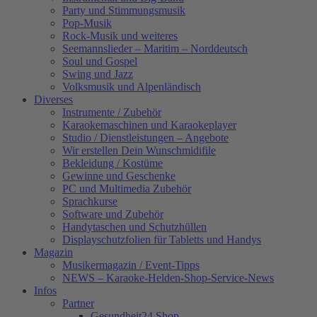
Party und Stimmungsmusik
Pop-Musik
Rock-Musik und weiteres
Seemannslieder – Maritim – Norddeutsch
Soul und Gospel
Swing und Jazz
Volksmusik und Alpenländisch
Diverses
Instrumente / Zubehör
Karaokemaschinen und Karaokeplayer
Studio / Dienstleistungen – Angebote
Wir erstellen Dein Wunschmidifile
Bekleidung / Kostüme
Gewinne und Geschenke
PC und Multimedia Zubehör
Sprachkurse
Software und Zubehör
Handytaschen und Schutzhüllen
Displayschutzfolien für Tabletts und Handys
Magazin
Musikermagazin / Event-Tipps
NEWS – Karaoke-Helden-Shop-Service-News
Infos
Partner
Gesundheit24.Shop