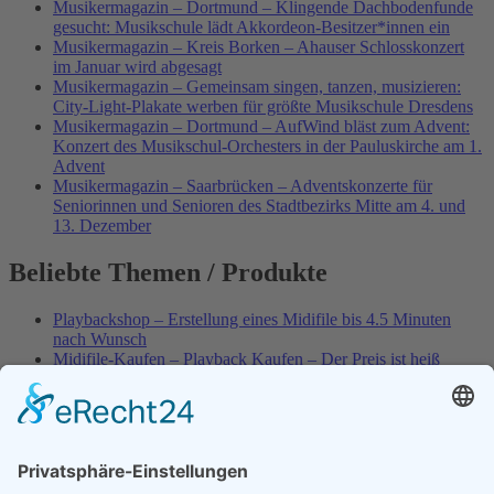
Musikermagazin – Dortmund – Klingende Dachbodenfunde
gesucht: Musikschule lädt Akkordeon-Besitzer*innen ein
Musikermagazin – Kreis Borken – Ahauser Schlosskonzert
im Januar wird abgesagt
Musikermagazin – Gemeinsam singen, tanzen, musizieren:
City-Light-Plakate werben für größte Musikschule Dresdens
Musikermagazin – Dortmund – AufWind bläst zum Advent:
Konzert des Musikschul-Orchesters in der Pauluskirche am 1.
Advent
Musikermagazin – Saarbrücken – Adventskonzerte für
Seniorinnen und Senioren des Stadtbezirks Mitte am 4. und
13. Dezember
Beliebte Themen / Produkte
Playbackshop – Erstellung eines Midifile bis 4.5 Minuten
nach Wunsch
Midifile-Kaufen – Playback Kaufen – Der Preis ist heiß
Spezial – Karnevals-Plackbacks kaufen
Best of Karaoke – Roy Black – Playbacks – Absolute Rarität
World-of-Karaoke – Midifiles kaufen – Ich baue Dein
Playback
Karaoke-Helden – Was ist eigentlich Multiplex-Karaoke?
Playbackshop – Erstellung eines Wunschmidifile bis 3.5