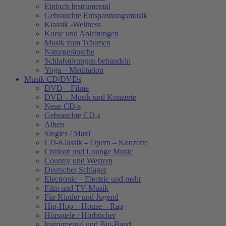
Einfach Instrumental
Gebrauchte Entspannungsmusik
Klassik -Wellness
Kurse und Anleitungen
Musik zum Träumen
Naturgeräusche
Schlafstörungen behandeln
Yoga – Meditation
Musik CD/DVDs
DVD – Filme
DVD – Musik und Konzerte
Neue CD-s
Gebrauchte CD-s
Alben
Singles / Maxi
CD-Klassik – Opern – Konzerte
Chillout und Lounge Music
Country und Western
Deutscher Schlager
Electronic – Electric und mehr
Film und TV-Musik
Für Kinder und Jugend
Hip-Hop – House – Rap
Hörspiele / Hörbücher
Instrumental und Big-Band