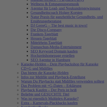
Wellness & Entspannungsmusik
Agentur für Lead- und Neukundengewinnung
Gesundheitscoach Holger Korsten
Natur Praxis für ganzheitliche Gesundheits- und
Ernährungeberatung
DJ GerreG – The best music in town!
Die Disco-Company
Franken-Tageblatt
Hessen-Tageblatt
Mittelrhein-Tageblatt
Damaschun-Media-Entertainment
SEO Keyword Domain kaufen
Hochzeitshomepage erstellen
SEO Agentur in Hamburg
Karaoke-Helden – Dein Playbackshop für Karaoke
CD+G und Midifiles
Das bieten die Karaoke-Helden
Infos zur Midifile und Playback-Erstellung
Warum Du Playbacks statt Midifiles verwenden solltest
Das Problem mit +G-Daten – Erklärung
Playback Kaufen – Der Preis ist heiß
Beliebte und GESUCHTE Titel
Was ist eigentlich Multiplex-Karaoke?
Extra – Karnevals-Plackbacks kaufen