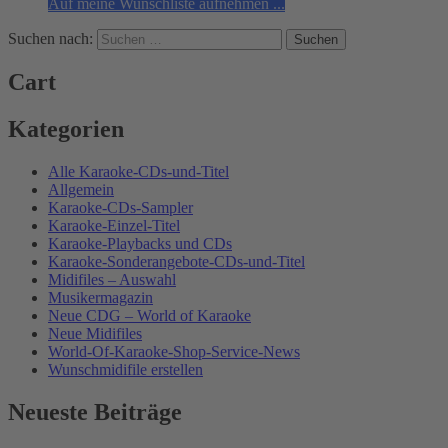
Auf meine Wunschliste aufnehmen ...
Suchen nach:
Cart
Kategorien
Alle Karaoke-CDs-und-Titel
Allgemein
Karaoke-CDs-Sampler
Karaoke-Einzel-Titel
Karaoke-Playbacks und CDs
Karaoke-Sonderangebote-CDs-und-Titel
Midifiles – Auswahl
Musikermagazin
Neue CDG – World of Karaoke
Neue Midifiles
World-Of-Karaoke-Shop-Service-News
Wunschmidifile erstellen
Neueste Beiträge