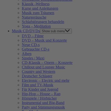
Klassik -Wellness
Kurse und Anleitungen
Musik zum Träumen
Naturgeräusche
Schlafstörungen behandeln
Yoga – Meditation
Musik CD/DVDs
Show sub menu
DVD – Filme
DVD – Musik und Konzerte
Neue CD-s
Gebrauchte CD-s
Alben
Singles / Maxi
CD-Klassik – Opern – Konzerte
Chillout und Lounge Music
Country und Western
Deutscher Schlager
Electronic – Electric und mehr
Film und TV-Musik
Für Kinder und Jugend
Hip-Hop – House – Rap
Hörspiele / Hörbücher
Instrumental und Big-Band
Party und Stimmungsmusik