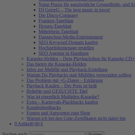
Natur Praxis für ganzheitliche Gesundheits- und 
DJ GerreG – The best music in town!
Die Disco-Company
Franken-Tageblatt
Hessen-Tageblatt
Mittelrhein-Tageblatt
Damaschun-Media-Entertainment
SEO Keyword Domain kaufen
Hochzeitshomepage erstellen
SEO Agentur in Hamburg
Karaoke-Helden – Dein Playbackshop für Karaoke CD+
Das bieten die Karaoke-Helden
Infos zur Midifile und Playback-Erstellung
Warum Du Playbacks statt Midifiles verwenden solltest
Das Problem mit +G-Daten – Erklärung
Playback Kaufen – Der Preis ist heiß
Beliebte und GESUCHTE Titel
Was ist eigentlich Multiplex-Karaoke?
Extra – Karnevals-Plackbacks kaufen
Kundenfeedbacks
Fragen und Antworten zum Shop
Warum ich bei den Güte-Zertifikaten nicht dabei bin
0 Artikel
0,00 €
Suchen nach: