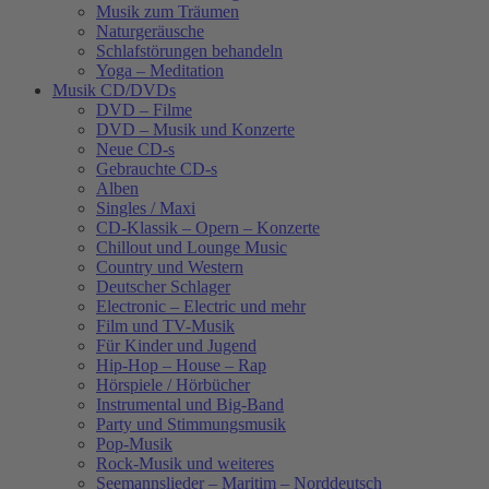
Musik zum Träumen
Naturgeräusche
Schlafstörungen behandeln
Yoga – Meditation
Musik CD/DVDs
DVD – Filme
DVD – Musik und Konzerte
Neue CD-s
Gebrauchte CD-s
Alben
Singles / Maxi
CD-Klassik – Opern – Konzerte
Chillout und Lounge Music
Country und Western
Deutscher Schlager
Electronic – Electric und mehr
Film und TV-Musik
Für Kinder und Jugend
Hip-Hop – House – Rap
Hörspiele / Hörbücher
Instrumental und Big-Band
Party und Stimmungsmusik
Pop-Musik
Rock-Musik und weiteres
Seemannslieder – Maritim – Norddeutsch