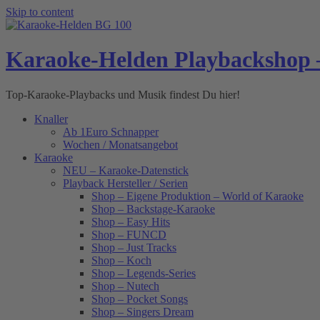
Skip to content
Karaoke-Helden Playbackshop 
Top-Karaoke-Playbacks und Musik findest Du hier!
Knaller
Ab 1Euro Schnapper
Wochen / Monatsangebot
Karaoke
NEU – Karaoke-Datenstick
Playback Hersteller / Serien
Shop – Eigene Produktion – World of Karaoke
Shop – Backstage-Karaoke
Shop – Easy Hits
Shop – FUNCD
Shop – Just Tracks
Shop – Koch
Shop – Legends-Series
Shop – Nutech
Shop – Pocket Songs
Shop – Singers Dream