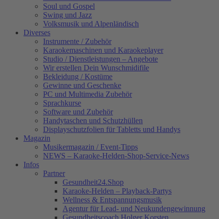
Soul und Gospel
Swing und Jazz
Volksmusik und Alpenländisch
Diverses
Instrumente / Zubehör
Karaokemaschinen und Karaokeplayer
Studio / Dienstleistungen – Angebote
Wir erstellen Dein Wunschmidifile
Bekleidung / Kostüme
Gewinne und Geschenke
PC und Multimedia Zubehör
Sprachkurse
Software und Zubehör
Handytaschen und Schutzhüllen
Displayschutzfolien für Tabletts und Handys
Magazin
Musikermagazin / Event-Tipps
NEWS – Karaoke-Helden-Shop-Service-News
Infos
Partner
Gesundheit24.Shop
Karaoke-Helden – Playback-Partys
Wellness & Entspannungsmusik
Agentur für Lead- und Neukundengewinnung
Gesundheitscoach Holger Korsten