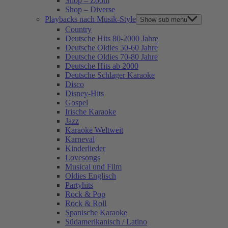
Shop – Zoom
Shop – Diverse
Playbacks nach Musik-Style
Show sub menu
Country
Deutsche Hits 80-2000 Jahre
Deutsche Oldies 50-60 Jahre
Deutsche Oldies 70-80 Jahre
Deutsche Hits ab 2000
Deutsche Schlager Karaoke
Disco
Disney-Hits
Gospel
Irische Karaoke
Jazz
Karaoke Weltweit
Karneval
Kinderlieder
Lovesongs
Musical und Film
Oldies Englisch
Partyhits
Rock & Pop
Rock & Roll
Spanische Karaoke
Südamerikanisch / Latino