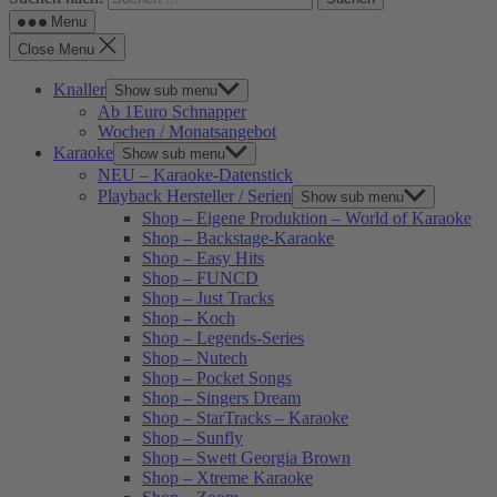
Menu
Close Menu
Knaller
Show sub menu
Ab 1Euro Schnapper
Wochen / Monatsangebot
Karaoke
Show sub menu
NEU – Karaoke-Datenstick
Playback Hersteller / Serien
Show sub menu
Shop – Eigene Produktion – World of Karaoke
Shop – Backstage-Karaoke
Shop – Easy Hits
Shop – FUNCD
Shop – Just Tracks
Shop – Koch
Shop – Legends-Series
Shop – Nutech
Shop – Pocket Songs
Shop – Singers Dream
Shop – StarTracks – Karaoke
Shop – Sunfly
Shop – Swett Georgia Brown
Shop – Xtreme Karaoke