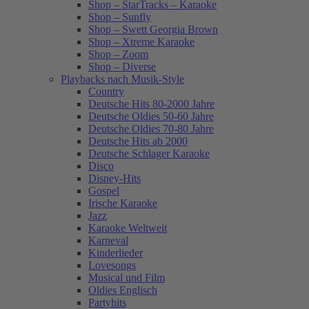
Shop – StarTracks – Karaoke
Shop – Sunfly
Shop – Swett Georgia Brown
Shop – Xtreme Karaoke
Shop – Zoom
Shop – Diverse
Playbacks nach Musik-Style
Country
Deutsche Hits 80-2000 Jahre
Deutsche Oldies 50-60 Jahre
Deutsche Oldies 70-80 Jahre
Deutsche Hits ab 2000
Deutsche Schlager Karaoke
Disco
Disney-Hits
Gospel
Irische Karaoke
Jazz
Karaoke Weltweit
Karneval
Kinderlieder
Lovesongs
Musical und Film
Oldies Englisch
Partyhits