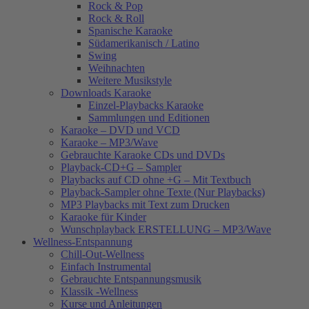
Rock & Pop
Rock & Roll
Spanische Karaoke
Südamerikanisch / Latino
Swing
Weihnachten
Weitere Musikstyle
Downloads Karaoke
Einzel-Playbacks Karaoke
Sammlungen und Editionen
Karaoke – DVD und VCD
Karaoke – MP3/Wave
Gebrauchte Karaoke CDs und DVDs
Playback-CD+G – Sampler
Playbacks auf CD ohne +G – Mit Textbuch
Playback-Sampler ohne Texte (Nur Playbacks)
MP3 Playbacks mit Text zum Drucken
Karaoke für Kinder
Wunschplayback ERSTELLUNG – MP3/Wave
Wellness-Entspannung
Chill-Out-Wellness
Einfach Instrumental
Gebrauchte Entspannungsmusik
Klassik -Wellness
Kurse und Anleitungen