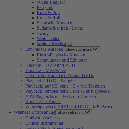
Oldies Englisch
Partyhits
Rock & Pop
Rock & Roll
Spanische Karaoke
Südamerikanisch / Latino
Swing
Weihnachten
Weitere Musikstyle
Downloads Karaoke
Show sub menu
Einzel-Playbacks Karaoke
Sammlungen und Editionen
Karaoke – DVD und VCD
Karaoke – MP3/Wave
Gebrauchte Karaoke CDs und DVDs
Playback-CD+G – Sampler
Playbacks auf CD ohne +G – Mit Textbuch
Playback-Sampler ohne Texte (Nur Playbacks)
MP3 Playbacks mit Text zum Drucken
Karaoke für Kinder
Wunschplayback ERSTELLUNG – MP3/Wave
Wellness-Entspannung
Show sub menu
Chill-Out-Wellness
Einfach Instrumental
Gebrauchte Entspannungsmusik