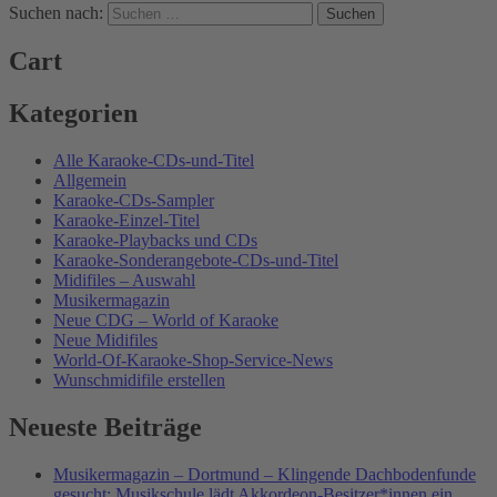
Suchen nach:
Cart
Kategorien
Alle Karaoke-CDs-und-Titel
Allgemein
Karaoke-CDs-Sampler
Karaoke-Einzel-Titel
Karaoke-Playbacks und CDs
Karaoke-Sonderangebote-CDs-und-Titel
Midifiles – Auswahl
Musikermagazin
Neue CDG – World of Karaoke
Neue Midifiles
World-Of-Karaoke-Shop-Service-News
Wunschmidifile erstellen
Neueste Beiträge
Musikermagazin – Dortmund – Klingende Dachbodenfunde
gesucht: Musikschule lädt Akkordeon-Besitzer*innen ein