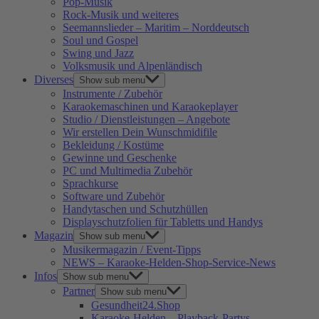
Pop-Musik
Rock-Musik und weiteres
Seemannslieder – Maritim – Norddeutsch
Soul und Gospel
Swing und Jazz
Volksmusik und Alpenländisch
Diverses
Show sub menu
Instrumente / Zubehör
Karaokemaschinen und Karaokeplayer
Studio / Dienstleistungen – Angebote
Wir erstellen Dein Wunschmidifile
Bekleidung / Kostüme
Gewinne und Geschenke
PC und Multimedia Zubehör
Sprachkurse
Software und Zubehör
Handytaschen und Schutzhüllen
Displayschutzfolien für Tabletts und Handys
Magazin
Show sub menu
Musikermagazin / Event-Tipps
NEWS – Karaoke-Helden-Shop-Service-News
Infos
Show sub menu
Partner
Show sub menu
Gesundheit24.Shop
Karaoke-Helden – Playback-Partys