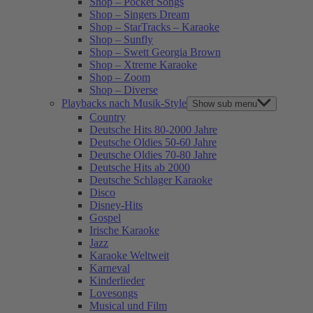
Shop – Pocket Songs
Shop – Singers Dream
Shop – StarTracks – Karaoke
Shop – Sunfly
Shop – Swett Georgia Brown
Shop – Xtreme Karaoke
Shop – Zoom
Shop – Diverse
Playbacks nach Musik-Style
Show sub menu
Country
Deutsche Hits 80-2000 Jahre
Deutsche Oldies 50-60 Jahre
Deutsche Oldies 70-80 Jahre
Deutsche Hits ab 2000
Deutsche Schlager Karaoke
Disco
Disney-Hits
Gospel
Irische Karaoke
Jazz
Karaoke Weltweit
Karneval
Kinderlieder
Lovesongs
Musical und Film