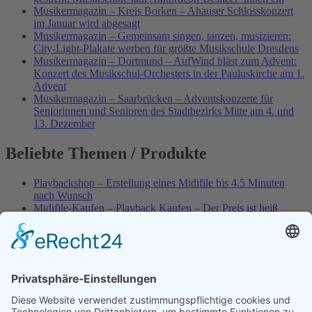
Musikermagazin – Kreis Borken – Ahauser Schlosskonzert
im Januar wird abgesagt
Musikermagazin – Gemeinsam singen, tanzen, musizieren:
City-Light-Plakate werben für größte Musikschule Dresdens
Musikermagazin – Dortmund – AufWind bläst zum Advent:
Konzert des Musikschul-Orchesters in der Pauluskirche am 1.
Advent
Musikermagazin – Saarbrücken – Adventskonzerte für
Seniorinnen und Senioren des Stadtbezirks Mitte am 4. und
13. Dezember
Beliebte Themen / Produkte
Playbackshop – Erstellung eines Midifile bis 4.5 Minuten
nach Wunsch
Midifile-Kaufen – Playback Kaufen – Der Preis ist heiß
Spezial – Karnevals-Plackbacks kaufen
Best of Karaoke – Roy Black – Playbacks – Absolute Rarität
World-of-Karaoke – Midifiles kaufen – Ich baue Dein
Playback
Karaoke-Helden – Was ist eigentlich Multiplex-Karaoke?
Playbackshop – Erstellung eines Wunschmidifile bis 3.5
Minuten
10 Spanische All-TIME Sommerhits als Karaoke-Playbacks –