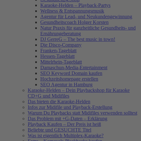
Karaoke-Helden – Playback-Partys
Wellness & Entspannungsmusik
Agentur für Lead- und Neukundengewinnung
Gesundheitscoach Holger Korsten
Natur Praxis für ganzheitliche Gesundheits- und
Ernährungeberatung
DJ GerreG – The best music in town!
Die Disco-Company
Franken-Tageblatt
Hessen-Tageblatt
Mittelrhein-Tageblatt
Damaschun-Media-Entertainment
SEO Keyword Domain kaufen
Hochzeitshomepage erstellen
SEO Agentur in Hamburg
Karaoke-Helden – Dein Playbackshop für Karaoke
CD+G und Midifiles
Das bieten die Karaoke-Helden
Infos zur Midifile und Playback-Erstellung
Warum Du Playbacks statt Midifiles verwenden solltest
Das Problem mit +G-Daten – Erklärung
Playback Kaufen – Der Preis ist heiß
Beliebte und GESUCHTE Titel
Was ist eigentlich Multiplex-Karaoke?