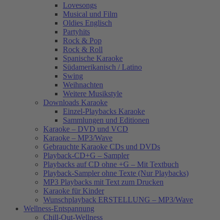
Lovesongs
Musical und Film
Oldies Englisch
Partyhits
Rock & Pop
Rock & Roll
Spanische Karaoke
Südamerikanisch / Latino
Swing
Weihnachten
Weitere Musikstyle
Downloads Karaoke
Einzel-Playbacks Karaoke
Sammlungen und Editionen
Karaoke – DVD und VCD
Karaoke – MP3/Wave
Gebrauchte Karaoke CDs und DVDs
Playback-CD+G – Sampler
Playbacks auf CD ohne +G – Mit Textbuch
Playback-Sampler ohne Texte (Nur Playbacks)
MP3 Playbacks mit Text zum Drucken
Karaoke für Kinder
Wunschplayback ERSTELLUNG – MP3/Wave
Wellness-Entspannung
Chill-Out-Wellness