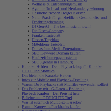
Wellness & Entspannungsmusik
Agentur für Lead- und Neukundengewinnung
Gesundheitscoach Holger Korsten
Natur Praxis für ganzheitliche Gesundheits- und
Ernährungeberatung
DJ GerreG – The best music in town!
Die Disco-Company
Franken-Tageblatt
Hessen-Tageblatt
Mittelrhein-Tageblatt
Damaschun-Media-Entertainment
SEO Keyword Domain kaufen
Hochzeitshomepage erstellen
SEO Agentur in Hamburg
Karaoke-Helden – Dein Playbackshop für Karaoke
CD+G und Midifiles
Das bieten die Karaoke-Helden
Infos zur Midifile und Playback-Erstellung
Warum Du Playbacks statt Midifiles verwenden solltest
Das Problem mit +G-Daten – Erklärung
Playback Kaufen – Der Preis ist heiß
Beliebte und GESUCHTE Titel
Was ist eigentlich Multiplex-Karaoke?
Extra – Karnevals-Plackbacks kaufen