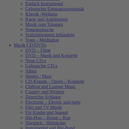
Einfach Instrumental
Gebrauchte Entspannungsmusik
Klassik -Wellness
Kurse und Anleitungen
Musik zum Träumen
Naturgeräusche
Schlafstörungen behandeln
Yoga – Meditation
Musik CD/DVDs
DVD – Filme
DVD – Musik und Konzerte
Neue CD-s
Gebrauchte CD-s
Alben
Singles / Maxi
CD-Klassik – Opern – Konzerte
Chillout und Lounge Music
Country und Western
Deutscher Schlager
Electronic – Electric und mehr
Film und TV-Musik
Für Kinder und Jugend
Hip-Hop – House – Rap
Hörspiele / Hörbücher
Instrumental und Big-Band