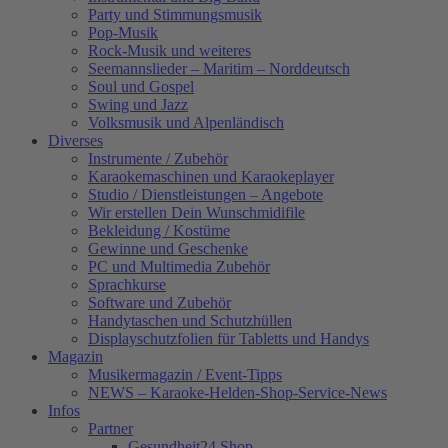
Party und Stimmungsmusik
Pop-Musik
Rock-Musik und weiteres
Seemannslieder – Maritim – Norddeutsch
Soul und Gospel
Swing und Jazz
Volksmusik und Alpenländisch
Diverses
Instrumente / Zubehör
Karaokemaschinen und Karaokeplayer
Studio / Dienstleistungen – Angebote
Wir erstellen Dein Wunschmidifile
Bekleidung / Kostüme
Gewinne und Geschenke
PC und Multimedia Zubehör
Sprachkurse
Software und Zubehör
Handytaschen und Schutzhüllen
Displayschutzfolien für Tabletts und Handys
Magazin
Musikermagazin / Event-Tipps
NEWS – Karaoke-Helden-Shop-Service-News
Infos
Partner
Gesundheit24.Shop