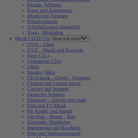
Klassik -Wellness
Kurse und Anleitungen
Musik zum Träumen
Naturgeräusche
Schlafstörungen behandeln
Yoga – Meditation
Musik CD/DVDs
Show sub menu
DVD – Filme
DVD – Musik und Konzerte
Neue CD-s
Gebrauchte CD-s
Alben
Singles / Maxi
CD-Klassik – Opern – Konzerte
Chillout und Lounge Music
Country und Western
Deutscher Schlager
Electronic – Electric und mehr
Film und TV-Musik
Für Kinder und Jugend
Hip-Hop – House – Rap
Hörspiele / Hörbücher
Instrumental und Big-Band
Party und Stimmungsmusik