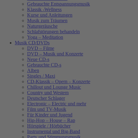
Gebrauchte Entspannungsmusik
Klassik -Wellness
Kurse und Anleitungen
Musik zum Träumen
Naturgeräusche
Schlafstörungen behandeln
Yoga – Meditation
Musik CD/DVDs
DVD – Filme
DVD – Musik und Konzerte
Neue CD-s
Gebrauchte CD-s
Alben
Singles / Maxi
CD-Klassik – Opern – Konzerte
Chillout und Lounge Music
Country und Western
Deutscher Schlager
Electronic – Electric und mehr
Film und TV-Musik
Für Kinder und Jugend
Hip-Hop – House – Rap
Hörspiele / Hörbücher
Instrumental und Big-Band
Party und Stimmungsmusik