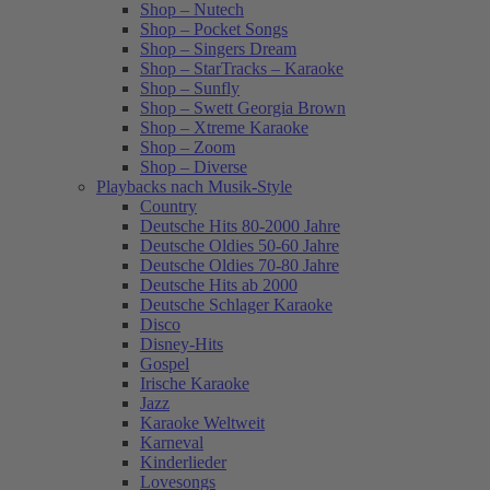
Shop – Nutech
Shop – Pocket Songs
Shop – Singers Dream
Shop – StarTracks – Karaoke
Shop – Sunfly
Shop – Swett Georgia Brown
Shop – Xtreme Karaoke
Shop – Zoom
Shop – Diverse
Playbacks nach Musik-Style
Country
Deutsche Hits 80-2000 Jahre
Deutsche Oldies 50-60 Jahre
Deutsche Oldies 70-80 Jahre
Deutsche Hits ab 2000
Deutsche Schlager Karaoke
Disco
Disney-Hits
Gospel
Irische Karaoke
Jazz
Karaoke Weltweit
Karneval
Kinderlieder
Lovesongs