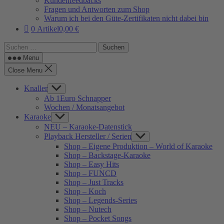
Kundenfeedbacks
Fragen und Antworten zum Shop
Warum ich bei den Güte-Zertifikaten nicht dabei bin
0 Artikel
0,00 €
Suchen
nach:
Menu
Close Menu
Knaller
Show
sub
Ab 1Euro Schnapper
menu
Wochen / Monatsangebot
Karaoke
Show
sub
NEU – Karaoke-Datenstick
menu
Playback Hersteller / Serien
Show
sub
Shop – Eigene Produktion – World of Karaoke
menu
Shop – Backstage-Karaoke
Shop – Easy Hits
Shop – FUNCD
Shop – Just Tracks
Shop – Koch
Shop – Legends-Series
Shop – Nutech
Shop – Pocket Songs