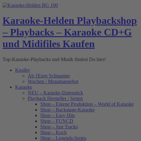
Skip
to
content
Karaoke-Helden Playbackshop
– Playbacks – Karaoke CD+G
und Midifiles Kaufen
Top-Karaoke-Playbacks und Musik findest Du hier!
Knaller
Ab 1Euro Schnapper
Wochen / Monatsangebot
Karaoke
NEU – Karaoke-Datenstick
Playback Hersteller / Serien
Shop – Eigene Produktion – World of Karaoke
Shop – Backstage-Karaoke
Shop – Easy Hits
Shop – FUNCD
Shop – Just Tracks
Shop – Koch
Shop – Legends-Series