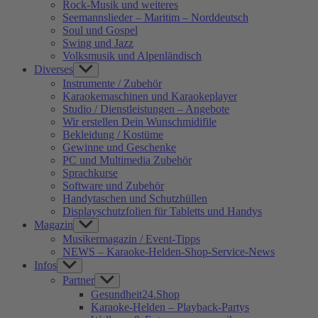
Rock-Musik und weiteres
Seemannslieder – Maritim – Norddeutsch
Soul und Gospel
Swing und Jazz
Volksmusik und Alpenländisch
Diverses
Show
sub
Instrumente / Zubehör
menu
Karaokemaschinen und Karaokeplayer
Studio / Dienstleistungen – Angebote
Wir erstellen Dein Wunschmidifile
Bekleidung / Kostüme
Gewinne und Geschenke
PC und Multimedia Zubehör
Sprachkurse
Software und Zubehör
Handytaschen und Schutzhüllen
Displayschutzfolien für Tabletts und Handys
Magazin
Show
sub
Musikermagazin / Event-Tipps
menu
NEWS – Karaoke-Helden-Shop-Service-News
Infos
Show
sub
Partner
Show
menu
sub
Gesundheit24.Shop
menu
Karaoke-Helden – Playback-Partys