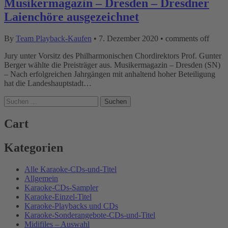
Musikermagazin – Dresden – Dresdner
Laienchöre ausgezeichnet
By
Team Playback-Kaufen
•
7. Dezember 2020
•
comments off
Jury unter Vorsitz des Philharmonischen Chordirektors Prof. Gunter
Berger wählte die Preisträger aus. Musikermagazin – Dresden (SN)
– Nach erfolgreichen Jahrgängen mit anhaltend hoher Beteiligung
hat die Landeshauptstadt…
Suchen
nach:
Cart
Kategorien
Alle Karaoke-CDs-und-Titel
Allgemein
Karaoke-CDs-Sampler
Karaoke-Einzel-Titel
Karaoke-Playbacks und CDs
Karaoke-Sonderangebote-CDs-und-Titel
Midifiles – Auswahl