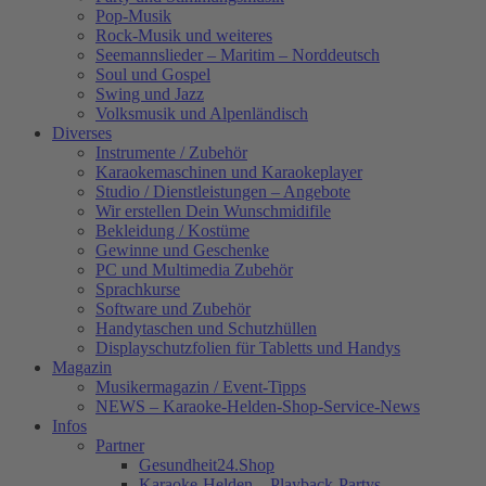
Pop-Musik
Rock-Musik und weiteres
Seemannslieder – Maritim – Norddeutsch
Soul und Gospel
Swing und Jazz
Volksmusik und Alpenländisch
Diverses
Instrumente / Zubehör
Karaokemaschinen und Karaokeplayer
Studio / Dienstleistungen – Angebote
Wir erstellen Dein Wunschmidifile
Bekleidung / Kostüme
Gewinne und Geschenke
PC und Multimedia Zubehör
Sprachkurse
Software und Zubehör
Handytaschen und Schutzhüllen
Displayschutzfolien für Tabletts und Handys
Magazin
Musikermagazin / Event-Tipps
NEWS – Karaoke-Helden-Shop-Service-News
Infos
Partner
Gesundheit24.Shop
Karaoke-Helden – Playback-Partys