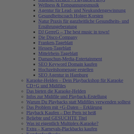
Wellness & Entspannungsmusik
Agentur für Lead- und Neukundengewinnung
Gesundheitscoach Holger Korsten
Natur Praxis für ganzheitliche Gesundheits- und
Ernährungeberatung
DJ GerreG – The best music in town!
Die Disco-Company
Franken-Tageblatt
Hessen-Tageblatt
Mittelrhein-Tageblatt
Damaschun-Media-Entertainment
SEO Keyword Domain kaufen
Hochzeitshomepage erstellen
SEO Agentur in Hamburg
Karaoke-Helden – Dein Playbackshop für Karaoke
CD+G und Midifiles
Das bieten die Karaoke-Helden
Infos zur Midifile und Playback-Erstellung
Warum Du Playbacks statt Midifiles verwenden solltest
Das Problem mit +G-Daten – Erklärung
Playback Kaufen – Der Preis ist heiß
Beliebte und GESUCHTE Titel
Was ist eigentlich Multiplex-Karaoke?
Extra – Karnevals-Plackbacks kaufen