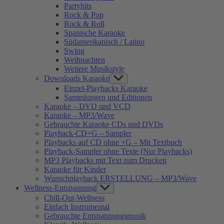
Partyhits
Rock & Pop
Rock & Roll
Spanische Karaoke
Südamerikanisch / Latino
Swing
Weihnachten
Weitere Musikstyle
Downloads Karaoke
Show
sub
Einzel-Playbacks Karaoke
menu
Sammlungen und Editionen
Karaoke – DVD und VCD
Karaoke – MP3/Wave
Gebrauchte Karaoke CDs und DVDs
Playback-CD+G – Sampler
Playbacks auf CD ohne +G – Mit Textbuch
Playback-Sampler ohne Texte (Nur Playbacks)
MP3 Playbacks mit Text zum Drucken
Karaoke für Kinder
Wunschplayback ERSTELLUNG – MP3/Wave
Wellness-Entspannung
Show
sub
Chill-Out-Wellness
menu
Einfach Instrumental
Gebrauchte Entspannungsmusik