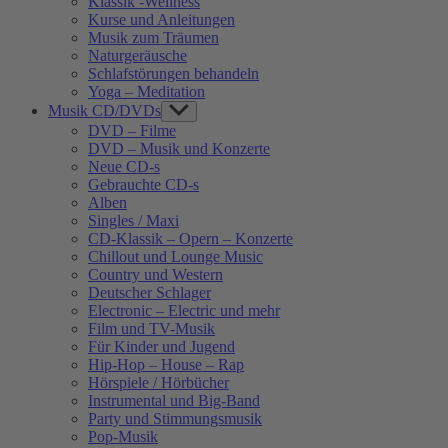
Klassik -Wellness
Kurse und Anleitungen
Musik zum Träumen
Naturgeräusche
Schlafstörungen behandeln
Yoga – Meditation
Musik CD/DVDs
Show
sub
DVD – Filme
menu
DVD – Musik und Konzerte
Neue CD-s
Gebrauchte CD-s
Alben
Singles / Maxi
CD-Klassik – Opern – Konzerte
Chillout und Lounge Music
Country und Western
Deutscher Schlager
Electronic – Electric und mehr
Film und TV-Musik
Für Kinder und Jugend
Hip-Hop – House – Rap
Hörspiele / Hörbücher
Instrumental und Big-Band
Party und Stimmungsmusik
Pop-Musik