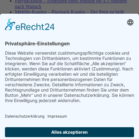
Playbackshop – Erstellung eines Midifile bis 4.5 Minuten
nach Wunsch
Midifile-Kaufen – Playback Kaufen – Der Preis ist heiß
Best of Karaoke – Roy Black – Playbacks – Absolute Rarität
Spezial – Karnevals-Plackbacks kaufen
World-of-Karaoke – Midifiles kaufen – Ich baue Dein
Playback
Karaoke-Helden – Was ist eigentlich Multiplex-Karaoke?
Playbackshop – Erstellung eines Wunschmidifile bis 3.5
Minuten
10 Spanische All-TIME Sommerhits als Karaoke-Playbacks –
Absolute Klassiker
Playbackshop – Erstellung eines Wunschmidifile bis 3.0
Minuten
Dein AKTUELLER Warenkorb
Versandkosten
Widerruf
Shop-AGB
Zahlungsmöglichkeiten
Kasse
Umwelt
Datenschutz
Impressum