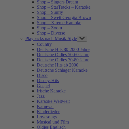
Shop – Singers Dream
Shop – StarTracks – Karaoke
Shop – Sunfly
Shop – Swett Georgia Brown
Shop – Xtreme Karaoke
Shop – Zoom
Shop – Diverse
Playbacks nach Musik-Style
Show
sub
Country
menu
Deutsche Hits 80-2000 Jahre
Deutsche Oldies 50-60 Jahre
Deutsche Oldies 70-80 Jahre
Deutsche Hits ab 2000
Deutsche Schlager Karaoke
Disco
Disney-Hits
Gospel
Irische Karaoke
Jazz
Karaoke Weltweit
Karneval
Kinderlieder
Lovesongs
Musical und Film
Oldies Englisch