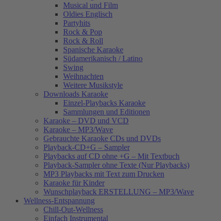
Musical und Film
Oldies Englisch
Partyhits
Rock & Pop
Rock & Roll
Spanische Karaoke
Südamerikanisch / Latino
Swing
Weihnachten
Weitere Musikstyle
Downloads Karaoke
Einzel-Playbacks Karaoke
Sammlungen und Editionen
Karaoke – DVD und VCD
Karaoke – MP3/Wave
Gebrauchte Karaoke CDs und DVDs
Playback-CD+G – Sampler
Playbacks auf CD ohne +G – Mit Textbuch
Playback-Sampler ohne Texte (Nur Playbacks)
MP3 Playbacks mit Text zum Drucken
Karaoke für Kinder
Wunschplayback ERSTELLUNG – MP3/Wave
Wellness-Entspannung
Chill-Out-Wellness
Einfach Instrumental