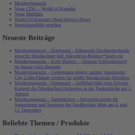
Musikermagazin
Neue CDG – World of Karaoke
Neue Midifiles
World-Of-Karaoke-Shop-Service-News
Wunschmidifile erstellen
Neueste Beiträge
Musikermagazin – Dortmund – Klingende Dachbodenfunde
gesucht: Musikschule lädt Akkordeon-Besitzer*innen ein
Musikermagazin – Kreis Borken – Ahauser Schlosskonzert
im Januar wird abgesagt
Musikermagazin – Gemeinsam singen, tanzen, musizieren:
City-Light-Plakate werben für größte Musikschule Dresdens
Musikermagazin – Dortmund – AufWind bläst zum Advent:
Konzert des Musikschul-Orchesters in der Pauluskirche am 1.
Advent
Musikermagazin – Saarbrücken – Adventskonzerte für
Seniorinnen und Senioren des Stadtbezirks Mitte am 4. und
13. Dezember
Beliebte Themen / Produkte