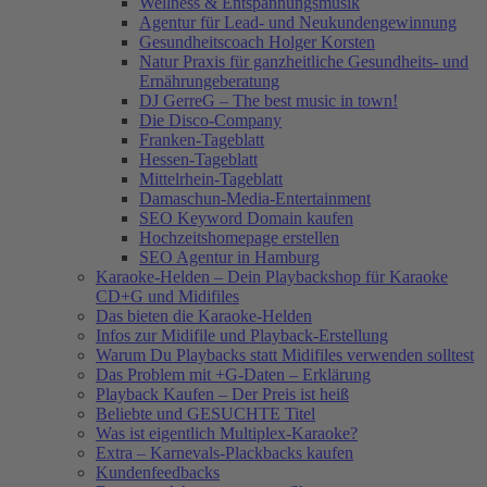
Wellness & Entspannungsmusik
Agentur für Lead- und Neukundengewinnung
Gesundheitscoach Holger Korsten
Natur Praxis für ganzheitliche Gesundheits- und
Ernährungeberatung
DJ GerreG – The best music in town!
Die Disco-Company
Franken-Tageblatt
Hessen-Tageblatt
Mittelrhein-Tageblatt
Damaschun-Media-Entertainment
SEO Keyword Domain kaufen
Hochzeitshomepage erstellen
SEO Agentur in Hamburg
Karaoke-Helden – Dein Playbackshop für Karaoke
CD+G und Midifiles
Das bieten die Karaoke-Helden
Infos zur Midifile und Playback-Erstellung
Warum Du Playbacks statt Midifiles verwenden solltest
Das Problem mit +G-Daten – Erklärung
Playback Kaufen – Der Preis ist heiß
Beliebte und GESUCHTE Titel
Was ist eigentlich Multiplex-Karaoke?
Extra – Karnevals-Plackbacks kaufen
Kundenfeedbacks