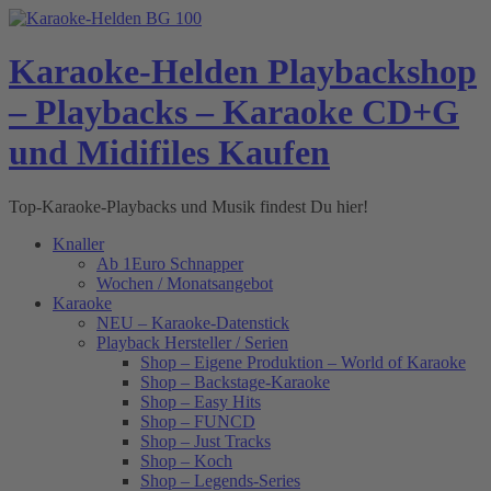
Skip
to
content
Karaoke-Helden Playbackshop
– Playbacks – Karaoke CD+G
und Midifiles Kaufen
Top-Karaoke-Playbacks und Musik findest Du hier!
Knaller
Ab 1Euro Schnapper
Wochen / Monatsangebot
Karaoke
NEU – Karaoke-Datenstick
Playback Hersteller / Serien
Shop – Eigene Produktion – World of Karaoke
Shop – Backstage-Karaoke
Shop – Easy Hits
Shop – FUNCD
Shop – Just Tracks
Shop – Koch
Shop – Legends-Series