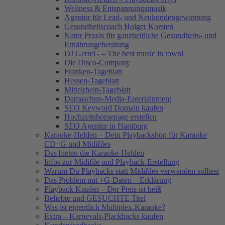
Wellness & Entspannungsmusik
Agentur für Lead- und Neukundengewinnung
Gesundheitscoach Holger Korsten
Natur Praxis für ganzheitliche Gesundheits- und
Ernährungeberatung
DJ GerreG – The best music in town!
Die Disco-Company
Franken-Tageblatt
Hessen-Tageblatt
Mittelrhein-Tageblatt
Damaschun-Media-Entertainment
SEO Keyword Domain kaufen
Hochzeitshomepage erstellen
SEO Agentur in Hamburg
Karaoke-Helden – Dein Playbackshop für Karaoke
CD+G und Midifiles
Das bieten die Karaoke-Helden
Infos zur Midifile und Playback-Erstellung
Warum Du Playbacks statt Midifiles verwenden solltest
Das Problem mit +G-Daten – Erklärung
Playback Kaufen – Der Preis ist heiß
Beliebte und GESUCHTE Titel
Was ist eigentlich Multiplex-Karaoke?
Extra – Karnevals-Plackbacks kaufen