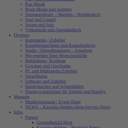
Pop-Musik
Rock-Musik und weiteres
Seemannslieder – Maritim – Norddeutsch
Soul und Gospel
Swing und Jazz
Volksmusik und Alpenländisch
Diverses
Instrumente / Zubehör
Karaokemaschinen und Karaokeplayer
Studio / Dienstleistungen – Angebote
Wir erstellen Dein Wunschmidifile
Bekleidung / Kostüme
Gewinne und Geschenke
PC und Multimedia Zubehör
Sprachkurse
Software und Zubehör
Handytaschen und Schutzhüllen
Displayschutzfolien für Tabletts und Handys
Magazin
Musikermagazin / Event-Tipps
NEWS – Karaoke-Helden-Shop-Service-News
Infos
Partner
Gesundheit24.Shop
Karaoke-Helden – Playback-Partys