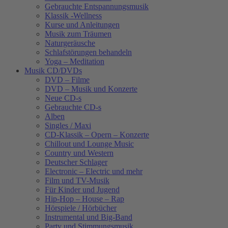
Gebrauchte Entspannungsmusik
Klassik -Wellness
Kurse und Anleitungen
Musik zum Träumen
Naturgeräusche
Schlafstörungen behandeln
Yoga – Meditation
Musik CD/DVDs
DVD – Filme
DVD – Musik und Konzerte
Neue CD-s
Gebrauchte CD-s
Alben
Singles / Maxi
CD-Klassik – Opern – Konzerte
Chillout und Lounge Music
Country und Western
Deutscher Schlager
Electronic – Electric und mehr
Film und TV-Musik
Für Kinder und Jugend
Hip-Hop – House – Rap
Hörspiele / Hörbücher
Instrumental und Big-Band
Party und Stimmungsmusik