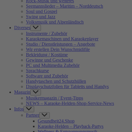
Rock-Musik und weiteres
Seemannslieder – Maritim – Norddeutsch
Soul und Gospel
Swing und Jazz
Volksmusik und Alpenländisch
Diverses
Show
sub
Instrumente / Zubehör
menu
Karaokemaschinen und Karaokeplayer
Studio / Dienstleistungen – Angebote
Wir erstellen Dein Wunschmidifile
Bekleidung / Kostüme
Gewinne und Geschenke
PC und Multimedia Zubehör
Sprachkurse
Software und Zubehör
Handytaschen und Schutzhüllen
Displayschutzfolien für Tabletts und Handys
Magazin
Show
sub
Musikermagazin / Event-Tipps
menu
NEWS – Karaoke-Helden-Shop-Service-News
Infos
Show
sub
Partner
Show
menu
sub
Gesundheit24.Shop
menu
Karaoke-Helden – Playback-Partys
Wellness & Entspannungsmusik