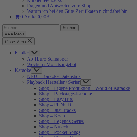
Kundenfeedbacks
Fragen und Antworten zum Shop
Warum ich bei den Güte-Zertifikaten nicht dabei bin
0 Artikel
0,00 €
Suchen
nach:
Menu
Close Menu
Knaller
Show
sub
Ab 1Euro Schnapper
menu
Wochen / Monatsangebot
Karaoke
Show
sub
NEU – Karaoke-Datenstick
menu
Playback Hersteller / Serien
Show
sub
Shop – Eigene Produktion – World of Karaoke
menu
Shop – Backstage-Karaoke
Shop – Easy Hits
Shop – FUNCD
Shop – Just Tracks
Shop – Koch
Shop – Legends-Series
Shop – Nutech
Shop – Pocket Songs