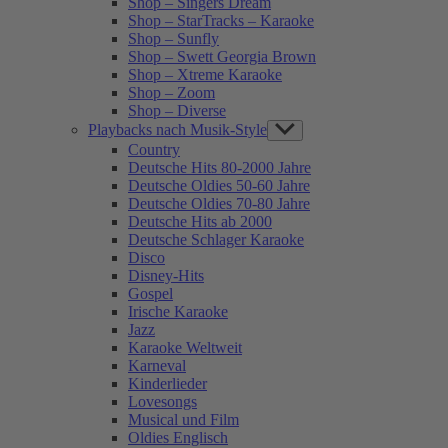
Shop – Singers Dream
Shop – StarTracks – Karaoke
Shop – Sunfly
Shop – Swett Georgia Brown
Shop – Xtreme Karaoke
Shop – Zoom
Shop – Diverse
Playbacks nach Musik-Style
Show
sub
Country
menu
Deutsche Hits 80-2000 Jahre
Deutsche Oldies 50-60 Jahre
Deutsche Oldies 70-80 Jahre
Deutsche Hits ab 2000
Deutsche Schlager Karaoke
Disco
Disney-Hits
Gospel
Irische Karaoke
Jazz
Karaoke Weltweit
Karneval
Kinderlieder
Lovesongs
Musical und Film
Oldies Englisch