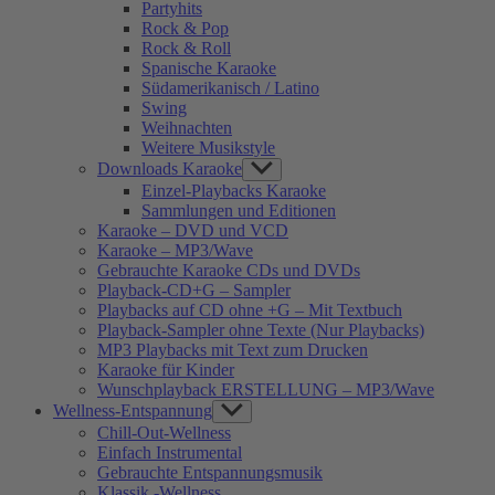
Partyhits
Rock & Pop
Rock & Roll
Spanische Karaoke
Südamerikanisch / Latino
Swing
Weihnachten
Weitere Musikstyle
Downloads Karaoke
Show
sub
Einzel-Playbacks Karaoke
menu
Sammlungen und Editionen
Karaoke – DVD und VCD
Karaoke – MP3/Wave
Gebrauchte Karaoke CDs und DVDs
Playback-CD+G – Sampler
Playbacks auf CD ohne +G – Mit Textbuch
Playback-Sampler ohne Texte (Nur Playbacks)
MP3 Playbacks mit Text zum Drucken
Karaoke für Kinder
Wunschplayback ERSTELLUNG – MP3/Wave
Wellness-Entspannung
Show
sub
Chill-Out-Wellness
menu
Einfach Instrumental
Gebrauchte Entspannungsmusik
Klassik -Wellness