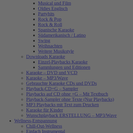
Musical und Film
Oldies Englisch
Partyhits
Rock & Pop
Rock & Roll
Spanische Karaoke
Südamerikanisch / Latino
Swing
Weihnachten
Weitere Musikstyle
Downloads Karaoke
Einzel-Playbacks Karaoke
Sammlungen und Editionen
Karaoke – DVD und VCD
Karaoke – MP3/Wave
Gebrauchte Karaoke CDs und DVDs
Playback-CD+G – Sampler
Playbacks auf CD ohne +G – Mit Textbuch
Playback-Sampler ohne Texte (Nur Playbacks)
MP3 Playbacks mit Text zum Drucken
Karaoke für Kinder
Wunschplayback ERSTELLUNG – MP3/Wave
Wellness-Entspannung
Chill-Out-Wellness
Einfach Instrumental