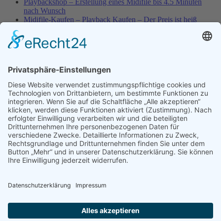
Playbackshop – Erstellung eines Midifile bis 4.5 Minuten
nach Wunsch
Midifile-Kaufen – Playback Kaufen – Der Preis ist heiß
Spezial – Karnevals-Plackbacks kaufen
Best of Karaoke – Roy Black – Playbacks – Absolute Rarität
World-of-Karaoke – Midifiles kaufen – Ich baue Dein
Playback
Karaoke-Helden – Was ist eigentlich Multiplex-Karaoke?
Playbackshop – Erstellung eines Wunschmidifile bis 3.5
Minuten
10 Spanische All-TIME Sommerhits als Karaoke-Playbacks –
Absolute Klassiker
Dein AKTUELLER Warenkorb
Playbackshop – Erstellung eines Wunschmidifile bis 3.0
Minuten
Versandkosten
Widerruf
Shop-AGB
Zahlungsmöglichkeiten
Kasse
Umwelt
Datenschutz
Impressum