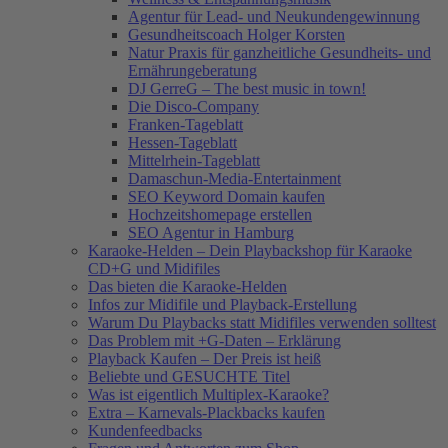
Agentur für Lead- und Neukundengewinnung
Gesundheitscoach Holger Korsten
Natur Praxis für ganzheitliche Gesundheits- und
Ernährungeberatung
DJ GerreG – The best music in town!
Die Disco-Company
Franken-Tageblatt
Hessen-Tageblatt
Mittelrhein-Tageblatt
Damaschun-Media-Entertainment
SEO Keyword Domain kaufen
Hochzeitshomepage erstellen
SEO Agentur in Hamburg
Karaoke-Helden – Dein Playbackshop für Karaoke
CD+G und Midifiles
Das bieten die Karaoke-Helden
Infos zur Midifile und Playback-Erstellung
Warum Du Playbacks statt Midifiles verwenden solltest
Das Problem mit +G-Daten – Erklärung
Playback Kaufen – Der Preis ist heiß
Beliebte und GESUCHTE Titel
Was ist eigentlich Multiplex-Karaoke?
Extra – Karnevals-Plackbacks kaufen
Kundenfeedbacks