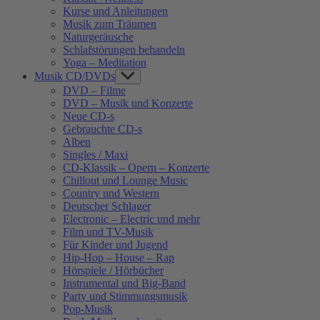
Kurse und Anleitungen
Musik zum Träumen
Naturgeräusche
Schlafstörungen behandeln
Yoga – Meditation
Musik CD/DVDs
Show
sub
DVD – Filme
menu
DVD – Musik und Konzerte
Neue CD-s
Gebrauchte CD-s
Alben
Singles / Maxi
CD-Klassik – Opern – Konzerte
Chillout und Lounge Music
Country und Western
Deutscher Schlager
Electronic – Electric und mehr
Film und TV-Musik
Für Kinder und Jugend
Hip-Hop – House – Rap
Hörspiele / Hörbücher
Instrumental und Big-Band
Party und Stimmungsmusik
Pop-Musik