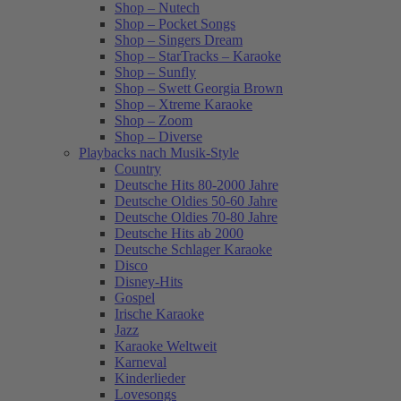
Shop – Nutech
Shop – Pocket Songs
Shop – Singers Dream
Shop – StarTracks – Karaoke
Shop – Sunfly
Shop – Swett Georgia Brown
Shop – Xtreme Karaoke
Shop – Zoom
Shop – Diverse
Playbacks nach Musik-Style
Country
Deutsche Hits 80-2000 Jahre
Deutsche Oldies 50-60 Jahre
Deutsche Oldies 70-80 Jahre
Deutsche Hits ab 2000
Deutsche Schlager Karaoke
Disco
Disney-Hits
Gospel
Irische Karaoke
Jazz
Karaoke Weltweit
Karneval
Kinderlieder
Lovesongs