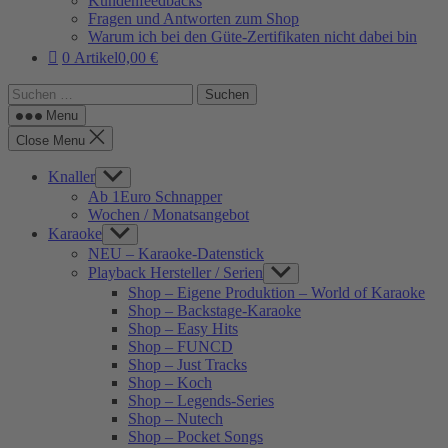
Kundenfeedbacks
Fragen und Antworten zum Shop
Warum ich bei den Güte-Zertifikaten nicht dabei bin
0 Artikel
0,00 €
Suchen
nach:
Menu
Close Menu
Knaller
Show
sub
Ab 1Euro Schnapper
menu
Wochen / Monatsangebot
Karaoke
Show
sub
NEU – Karaoke-Datenstick
menu
Playback Hersteller / Serien
Show
sub
Shop – Eigene Produktion – World of Karaoke
menu
Shop – Backstage-Karaoke
Shop – Easy Hits
Shop – FUNCD
Shop – Just Tracks
Shop – Koch
Shop – Legends-Series
Shop – Nutech
Shop – Pocket Songs