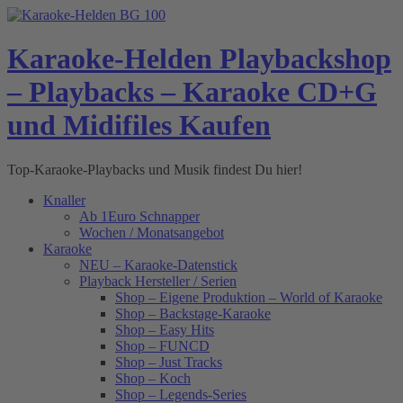
Skip
to
content
Karaoke-Helden Playbackshop
– Playbacks – Karaoke CD+G
und Midifiles Kaufen
Top-Karaoke-Playbacks und Musik findest Du hier!
Knaller
Ab 1Euro Schnapper
Wochen / Monatsangebot
Karaoke
NEU – Karaoke-Datenstick
Playback Hersteller / Serien
Shop – Eigene Produktion – World of Karaoke
Shop – Backstage-Karaoke
Shop – Easy Hits
Shop – FUNCD
Shop – Just Tracks
Shop – Koch
Shop – Legends-Series