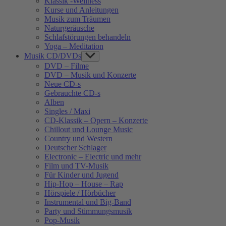
Klassik -Wellness
Kurse und Anleitungen
Musik zum Träumen
Naturgeräusche
Schlafstörungen behandeln
Yoga – Meditation
Musik CD/DVDs
Show
sub
DVD – Filme
menu
DVD – Musik und Konzerte
Neue CD-s
Gebrauchte CD-s
Alben
Singles / Maxi
CD-Klassik – Opern – Konzerte
Chillout und Lounge Music
Country und Western
Deutscher Schlager
Electronic – Electric und mehr
Film und TV-Musik
Für Kinder und Jugend
Hip-Hop – House – Rap
Hörspiele / Hörbücher
Instrumental und Big-Band
Party und Stimmungsmusik
Pop-Musik