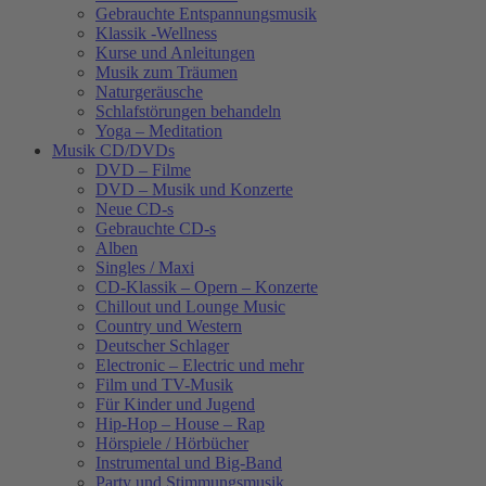
Gebrauchte Entspannungsmusik
Klassik -Wellness
Kurse und Anleitungen
Musik zum Träumen
Naturgeräusche
Schlafstörungen behandeln
Yoga – Meditation
Musik CD/DVDs
DVD – Filme
DVD – Musik und Konzerte
Neue CD-s
Gebrauchte CD-s
Alben
Singles / Maxi
CD-Klassik – Opern – Konzerte
Chillout und Lounge Music
Country und Western
Deutscher Schlager
Electronic – Electric und mehr
Film und TV-Musik
Für Kinder und Jugend
Hip-Hop – House – Rap
Hörspiele / Hörbücher
Instrumental und Big-Band
Party und Stimmungsmusik