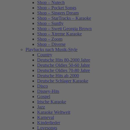
Shop – Nutech
Shop – Pocket Songs
Shop – Singers Dream
Shop – StarTracks – Karaoke
Shop – Sunfly
Shop – Swett Georgia Brown
Shop – Xtreme Karaoke
Shop – Zoom
Shop – Diverse
Playbacks nach Musik-Style
Country
Deutsche Hits 80-2000 Jahre
Deutsche Oldies 50-60 Jahre
Deutsche Oldies 70-80 Jahre
Deutsche Hits ab 2000
Deutsche Schlager Karaoke
Disco
Disney-Hits
Gospel
Irische Karaoke
Jazz
Karaoke Weltweit
Karneval
Kinderlieder
Lovesongs