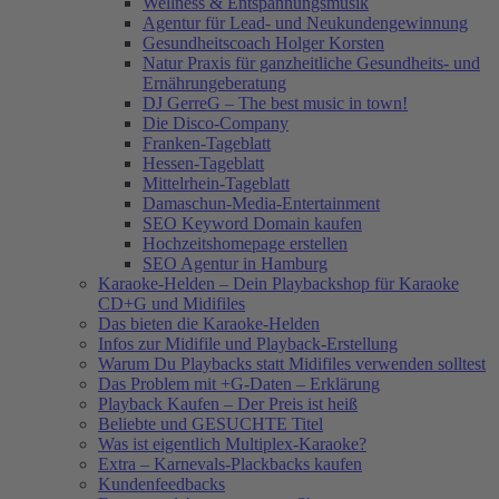
Wellness & Entspannungsmusik
Agentur für Lead- und Neukundengewinnung
Gesundheitscoach Holger Korsten
Natur Praxis für ganzheitliche Gesundheits- und
Ernährungeberatung
DJ GerreG – The best music in town!
Die Disco-Company
Franken-Tageblatt
Hessen-Tageblatt
Mittelrhein-Tageblatt
Damaschun-Media-Entertainment
SEO Keyword Domain kaufen
Hochzeitshomepage erstellen
SEO Agentur in Hamburg
Karaoke-Helden – Dein Playbackshop für Karaoke
CD+G und Midifiles
Das bieten die Karaoke-Helden
Infos zur Midifile und Playback-Erstellung
Warum Du Playbacks statt Midifiles verwenden solltest
Das Problem mit +G-Daten – Erklärung
Playback Kaufen – Der Preis ist heiß
Beliebte und GESUCHTE Titel
Was ist eigentlich Multiplex-Karaoke?
Extra – Karnevals-Plackbacks kaufen
Kundenfeedbacks