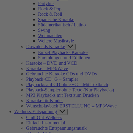
Partyhits
Rock & Pop
Rock & Roll
Spanische Karaoke
Südamerikanisch / Latino
Swing
Weihnachten
Weitere Musikstyle
Downloads Karaoke
Show
sub
Einzel-Playbacks Karaoke
menu
Sammlungen und Editionen
Karaoke – DVD und VCD
Karaoke – MP3/Wave
Gebrauchte Karaoke CDs und DVDs
Playback-CD+G – Sampler
Playbacks auf CD ohne +G – Mit Textbuch
Playback-Sampler ohne Texte (Nur Playbacks)
MP3 Playbacks mit Text zum Drucken
Karaoke für Kinder
Wunschplayback ERSTELLUNG – MP3/Wave
Wellness-Entspannung
Show
sub
Chill-Out-Wellness
menu
Einfach Instrumental
Gebrauchte Entspannungsmusik