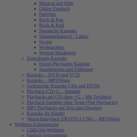
Musical und Film
Oldies Englisch
Partyhits
Rock & Pop
Rock & Roll
Spanische Karaoke
Südamerikanisch / Latino
Swing
Weihnachten
Weitere Musikstyle
Downloads Karaoke
Einzel-Playbacks Karaoke
Sammlungen und Editionen
Karaoke – DVD und VCD
Karaoke – MP3/Wave
Gebrauchte Karaoke CDs und DVDs
Playback-CD+G – Sampler
Playbacks auf CD ohne +G – Mit Textbuch
Playback-Sampler ohne Texte (Nur Playbacks)
MP3 Playbacks mit Text zum Drucken
Karaoke für Kinder
Wunschplayback ERSTELLUNG – MP3/Wave
Wellness-Entspannung
Chill-Out-Wellness
Einfach Instrumental