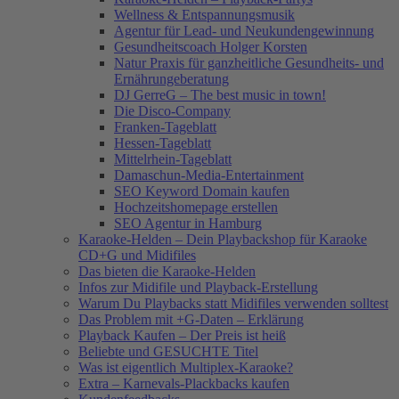
Wellness & Entspannungsmusik
Agentur für Lead- und Neukundengewinnung
Gesundheitscoach Holger Korsten
Natur Praxis für ganzheitliche Gesundheits- und
Ernährungeberatung
DJ GerreG – The best music in town!
Die Disco-Company
Franken-Tageblatt
Hessen-Tageblatt
Mittelrhein-Tageblatt
Damaschun-Media-Entertainment
SEO Keyword Domain kaufen
Hochzeitshomepage erstellen
SEO Agentur in Hamburg
Karaoke-Helden – Dein Playbackshop für Karaoke
CD+G und Midifiles
Das bieten die Karaoke-Helden
Infos zur Midifile und Playback-Erstellung
Warum Du Playbacks statt Midifiles verwenden solltest
Das Problem mit +G-Daten – Erklärung
Playback Kaufen – Der Preis ist heiß
Beliebte und GESUCHTE Titel
Was ist eigentlich Multiplex-Karaoke?
Extra – Karnevals-Plackbacks kaufen