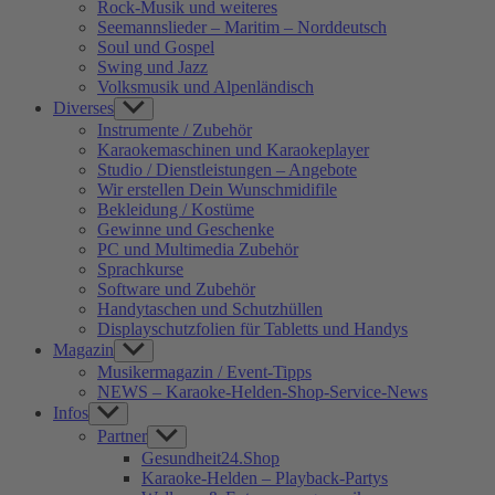
Rock-Musik und weiteres
Seemannslieder – Maritim – Norddeutsch
Soul und Gospel
Swing und Jazz
Volksmusik und Alpenländisch
Diverses
Show
sub
Instrumente / Zubehör
menu
Karaokemaschinen und Karaokeplayer
Studio / Dienstleistungen – Angebote
Wir erstellen Dein Wunschmidifile
Bekleidung / Kostüme
Gewinne und Geschenke
PC und Multimedia Zubehör
Sprachkurse
Software und Zubehör
Handytaschen und Schutzhüllen
Displayschutzfolien für Tabletts und Handys
Magazin
Show
sub
Musikermagazin / Event-Tipps
menu
NEWS – Karaoke-Helden-Shop-Service-News
Infos
Show
sub
Partner
Show
menu
sub
Gesundheit24.Shop
menu
Karaoke-Helden – Playback-Partys