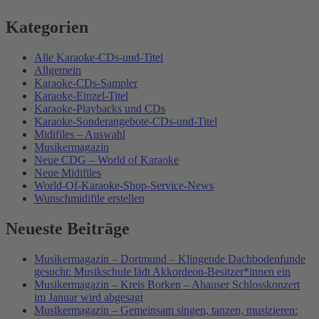
Kategorien
Alle Karaoke-CDs-und-Titel
Allgemein
Karaoke-CDs-Sampler
Karaoke-Einzel-Titel
Karaoke-Playbacks und CDs
Karaoke-Sonderangebote-CDs-und-Titel
Midifiles – Auswahl
Musikermagazin
Neue CDG – World of Karaoke
Neue Midifiles
World-Of-Karaoke-Shop-Service-News
Wunschmidifile erstellen
Neueste Beiträge
Musikermagazin – Dortmund – Klingende Dachbodenfunde
gesucht: Musikschule lädt Akkordeon-Besitzer*innen ein
Musikermagazin – Kreis Borken – Ahauser Schlosskonzert
im Januar wird abgesagt
Musikermagazin – Gemeinsam singen, tanzen, musizieren: