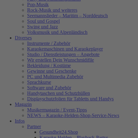
Pop-Musik
Rock-Musik und weiteres
Seemannslieder – Maritim – Norddeutsch
Soul und Gospel
Swing und Jazz
Volksmusik und Alpenländisch
Diverses
Instrumente / Zubehör
Karaokemaschinen und Karaokeplayer
Studio / Dienstleistungen – Angebote
Wir erstellen Dein Wunschmidifile
Bekleidung / Kostüme
Gewinne und Geschenke
PC und Multimedia Zubehör
Sprachkurse
Software und Zubehör
Handytaschen und Schutzhüllen
Displayschutzfolien für Tabletts und Handys
Magazin
Musikermagazin / Event-Tipps
NEWS – Karaoke-Helden-Shop-Service-News
Infos
Partner
Gesundheit24.Shop
Karaoke-Helden – Playback-Partys