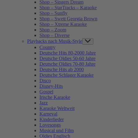
Shop – Singers Dream
Shop – StarTracks – Karaoke
Shop – Sunfly
Shop – Swett Georgia Brown
Shop – Xtreme Karaoke
Shop – Zoom
Shop – Diverse
Playbacks nach Musik-Style
Show
sub
Country
menu
Deutsche Hits 80-2000 Jahre
Deutsche Oldies 50-60 Jahre
Deutsche Oldies 70-80 Jahre
Deutsche Hits ab 2000
Deutsche Schlager Karaoke
Disco
Disney-Hits
Gospel
Irische Karaoke
Jazz
Karaoke Weltweit
Karneval
Kinderlieder
Lovesongs
Musical und Film
Oldies Englisch