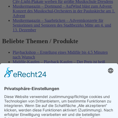
City-Light-Plakate werben für größte Musikschule Dresdens
Musikermagazin – Dortmund – AufWind bläst zum Advent:
Konzert des Musikschul-Orchesters in der Pauluskirche am 1.
Advent
Musikermagazin – Saarbrücken – Adventskonzerte für
Seniorinnen und Senioren des Stadtbezirks Mitte am 4. und
13. Dezember
Beliebte Themen / Produkte
Playbackshop – Erstellung eines Midifile bis 4.5 Minuten
nach Wunsch
Midifile-Kaufen – Playback Kaufen – Der Preis ist heiß
Spezial – Karnevals-Plackbacks kaufen
Best of Karaoke – Roy Black – Playbacks – Absolute Rarität
World-of-Karaoke – Midifiles kaufen – Ich baue Dein
Playback
Karaoke-Helden – Was ist eigentlich Multiplex-Karaoke?
Playbackshop – Erstellung eines Wunschmidifile bis 3.5
Minuten
10 Spanische All-TIME Sommerhits als Karaoke-Playbacks –
Absolute Klassiker
Playbackshop – Erstellung eines Wunschmidifile bis 3.0
Minuten