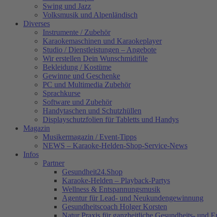
Swing und Jazz
Volksmusik und Alpenländisch
Diverses
Instrumente / Zubehör
Karaokemaschinen und Karaokeplayer
Studio / Dienstleistungen – Angebote
Wir erstellen Dein Wunschmidifile
Bekleidung / Kostüme
Gewinne und Geschenke
PC und Multimedia Zubehör
Sprachkurse
Software und Zubehör
Handytaschen und Schutzhüllen
Displayschutzfolien für Tabletts und Handys
Magazin
Musikermagazin / Event-Tipps
NEWS – Karaoke-Helden-Shop-Service-News
Infos
Partner
Gesundheit24.Shop
Karaoke-Helden – Playback-Partys
Wellness & Entspannungsmusik
Agentur für Lead- und Neukundengewinnung
Gesundheitscoach Holger Korsten
Natur Praxis für ganzheitliche Gesundheits- und 