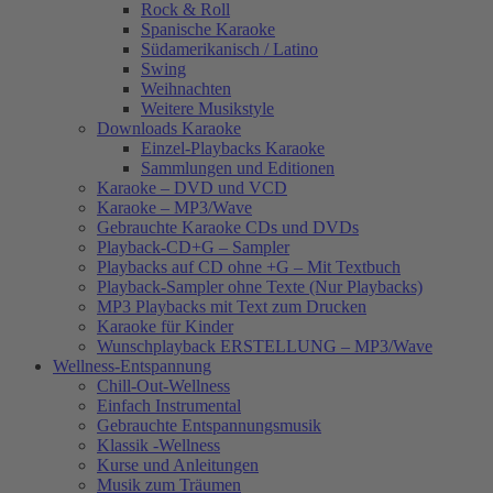
Rock & Roll
Spanische Karaoke
Südamerikanisch / Latino
Swing
Weihnachten
Weitere Musikstyle
Downloads Karaoke
Einzel-Playbacks Karaoke
Sammlungen und Editionen
Karaoke – DVD und VCD
Karaoke – MP3/Wave
Gebrauchte Karaoke CDs und DVDs
Playback-CD+G – Sampler
Playbacks auf CD ohne +G – Mit Textbuch
Playback-Sampler ohne Texte (Nur Playbacks)
MP3 Playbacks mit Text zum Drucken
Karaoke für Kinder
Wunschplayback ERSTELLUNG – MP3/Wave
Wellness-Entspannung
Chill-Out-Wellness
Einfach Instrumental
Gebrauchte Entspannungsmusik
Klassik -Wellness
Kurse und Anleitungen
Musik zum Träumen