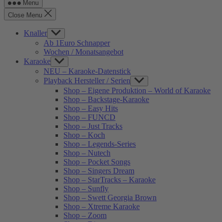
Menu
Close Menu
Knaller
Show
sub
Ab 1Euro Schnapper
menu
Wochen / Monatsangebot
Karaoke
Show
sub
NEU – Karaoke-Datenstick
menu
Playback Hersteller / Serien
Show
sub
Shop – Eigene Produktion – World of Karaoke
menu
Shop – Backstage-Karaoke
Shop – Easy Hits
Shop – FUNCD
Shop – Just Tracks
Shop – Koch
Shop – Legends-Series
Shop – Nutech
Shop – Pocket Songs
Shop – Singers Dream
Shop – StarTracks – Karaoke
Shop – Sunfly
Shop – Swett Georgia Brown
Shop – Xtreme Karaoke
Shop – Zoom