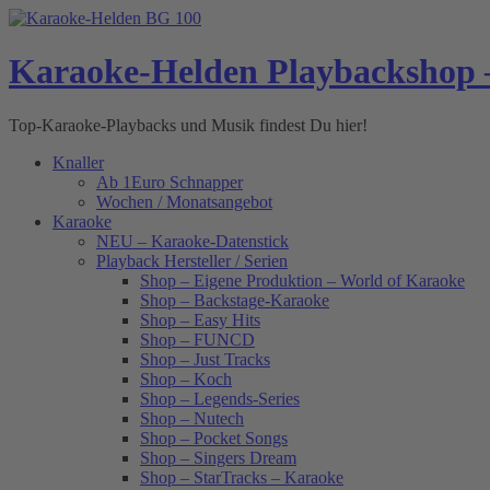
Skip
to
content
Karaoke-Helden Playbackshop 
Top-Karaoke-Playbacks und Musik findest Du hier!
Knaller
Ab 1Euro Schnapper
Wochen / Monatsangebot
Karaoke
NEU – Karaoke-Datenstick
Playback Hersteller / Serien
Shop – Eigene Produktion – World of Karaoke
Shop – Backstage-Karaoke
Shop – Easy Hits
Shop – FUNCD
Shop – Just Tracks
Shop – Koch
Shop – Legends-Series
Shop – Nutech
Shop – Pocket Songs
Shop – Singers Dream
Shop – StarTracks – Karaoke