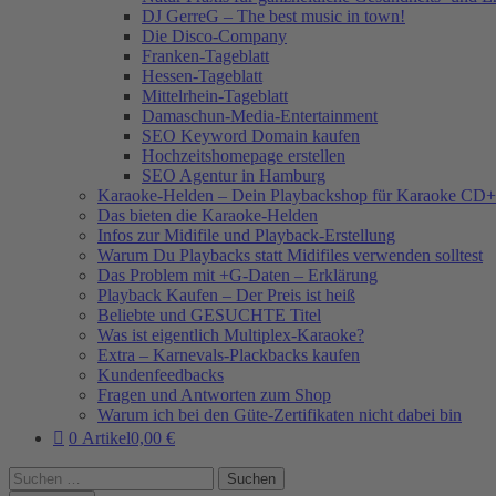
DJ GerreG – The best music in town!
Die Disco-Company
Franken-Tageblatt
Hessen-Tageblatt
Mittelrhein-Tageblatt
Damaschun-Media-Entertainment
SEO Keyword Domain kaufen
Hochzeitshomepage erstellen
SEO Agentur in Hamburg
Karaoke-Helden – Dein Playbackshop für Karaoke CD+
Das bieten die Karaoke-Helden
Infos zur Midifile und Playback-Erstellung
Warum Du Playbacks statt Midifiles verwenden solltest
Das Problem mit +G-Daten – Erklärung
Playback Kaufen – Der Preis ist heiß
Beliebte und GESUCHTE Titel
Was ist eigentlich Multiplex-Karaoke?
Extra – Karnevals-Plackbacks kaufen
Kundenfeedbacks
Fragen und Antworten zum Shop
Warum ich bei den Güte-Zertifikaten nicht dabei bin
0 Artikel
0,00 €
Suchen
nach: