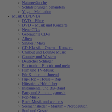
Naturgeräusche
Schlafstörungen behandeln
Yoga – Meditation
Musik CD/DVDs
DVD – Filme
DVD – Musik und Konzerte
Neue CD-s
Gebrauchte CD-s
Alben
Singles / Maxi
CD-Klassik – Opern – Konzerte
Chillout und Lounge Music
Country und Western
Deutscher Schlager
Electronic – Electric und mehr
Film und TV-Musik
Für Kinder und Jugend
Hip-Hop – House – Rap
Hörspiele / Hörbücher
Instrumental und Big-Band
Party und Stimmungsmusik
Pop-Musik
Rock-Musik und weiteres
Seemannslieder – Maritim – Norddeutsch
Soul und Gospel