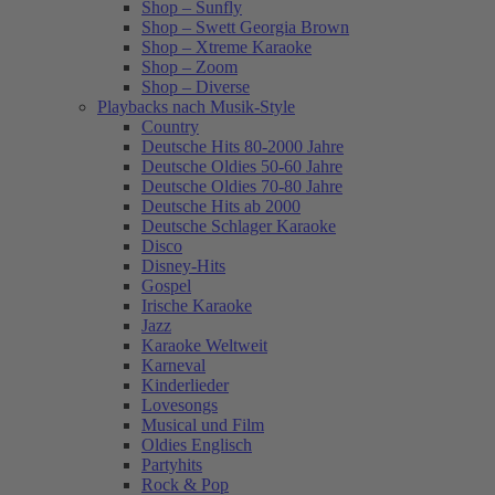
Shop – Sunfly
Shop – Swett Georgia Brown
Shop – Xtreme Karaoke
Shop – Zoom
Shop – Diverse
Playbacks nach Musik-Style
Country
Deutsche Hits 80-2000 Jahre
Deutsche Oldies 50-60 Jahre
Deutsche Oldies 70-80 Jahre
Deutsche Hits ab 2000
Deutsche Schlager Karaoke
Disco
Disney-Hits
Gospel
Irische Karaoke
Jazz
Karaoke Weltweit
Karneval
Kinderlieder
Lovesongs
Musical und Film
Oldies Englisch
Partyhits
Rock & Pop