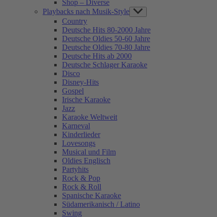
Shop – Diverse
Playbacks nach Musik-Style
Show
sub
Country
menu
Deutsche Hits 80-2000 Jahre
Deutsche Oldies 50-60 Jahre
Deutsche Oldies 70-80 Jahre
Deutsche Hits ab 2000
Deutsche Schlager Karaoke
Disco
Disney-Hits
Gospel
Irische Karaoke
Jazz
Karaoke Weltweit
Karneval
Kinderlieder
Lovesongs
Musical und Film
Oldies Englisch
Partyhits
Rock & Pop
Rock & Roll
Spanische Karaoke
Südamerikanisch / Latino
Swing