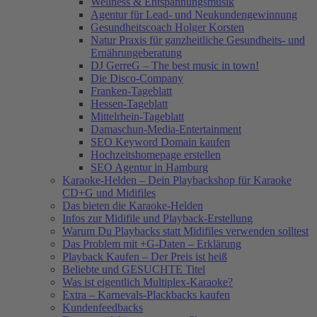
Wellness & Entspannungsmusik
Agentur für Lead- und Neukundengewinnung
Gesundheitscoach Holger Korsten
Natur Praxis für ganzheitliche Gesundheits- und
Ernährungeberatung
DJ GerreG – The best music in town!
Die Disco-Company
Franken-Tageblatt
Hessen-Tageblatt
Mittelrhein-Tageblatt
Damaschun-Media-Entertainment
SEO Keyword Domain kaufen
Hochzeitshomepage erstellen
SEO Agentur in Hamburg
Karaoke-Helden – Dein Playbackshop für Karaoke
CD+G und Midifiles
Das bieten die Karaoke-Helden
Infos zur Midifile und Playback-Erstellung
Warum Du Playbacks statt Midifiles verwenden solltest
Das Problem mit +G-Daten – Erklärung
Playback Kaufen – Der Preis ist heiß
Beliebte und GESUCHTE Titel
Was ist eigentlich Multiplex-Karaoke?
Extra – Karnevals-Plackbacks kaufen
Kundenfeedbacks