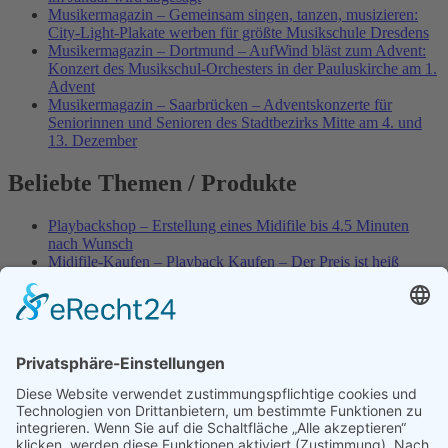
Musikermagazin – Gemeinsam singen, tanzen, musizieren:
City-Light-Plakate werben für größte Musikschule Dresdens
Musikermagazin – Dortmund – AufWind bläst zum Advent:
Konzert des Musikschul-Orchesters in der Pauluskirche am 1.
Advent
Musikermagazin – Saarbrücken – Adventskonzerte für
Seniorinnen und Senioren des Stadtbezirks Mitte am 4. und
13. Dezember
Beliebte Themen / Produkte
Playbackshop – Erstellung eines Midifile bis 4.5 Minuten
nach Wunsch
Midifile-Kaufen – Playback Kaufen – Der Preis ist heiß
Spezial – Karnevals-Plackbacks kaufen
Best of Karaoke – Roy Black – Playbacks – Absolute Rarität
World-of-Karaoke – Midifiles kaufen – Ich baue Dein
Playback
Karaoke-Helden – Was ist eigentlich Multiplex-Karaoke?
Playbackshop – Erstellung eines Wunschmidifile bis 3.5
Minuten
10 Spanische All-TIME Sommerhits als Karaoke-Playbacks –
Absolute Klassiker
Playbackshop – Erstellung eines Wunschmidifile bis 3.0