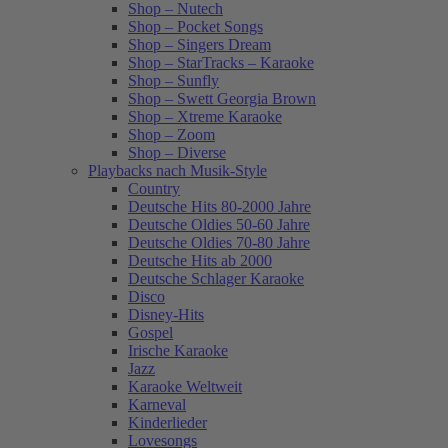
Shop – Nutech
Shop – Pocket Songs
Shop – Singers Dream
Shop – StarTracks – Karaoke
Shop – Sunfly
Shop – Swett Georgia Brown
Shop – Xtreme Karaoke
Shop – Zoom
Shop – Diverse
Playbacks nach Musik-Style
Country
Deutsche Hits 80-2000 Jahre
Deutsche Oldies 50-60 Jahre
Deutsche Oldies 70-80 Jahre
Deutsche Hits ab 2000
Deutsche Schlager Karaoke
Disco
Disney-Hits
Gospel
Irische Karaoke
Jazz
Karaoke Weltweit
Karneval
Kinderlieder
Lovesongs