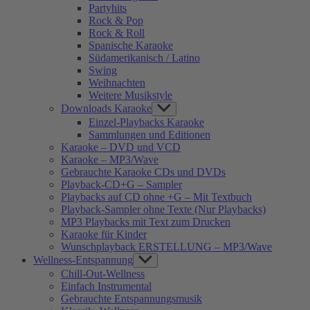
Partyhits
Rock & Pop
Rock & Roll
Spanische Karaoke
Südamerikanisch / Latino
Swing
Weihnachten
Weitere Musikstyle
Downloads Karaoke
Show
sub
Einzel-Playbacks Karaoke
menu
Sammlungen und Editionen
Karaoke – DVD und VCD
Karaoke – MP3/Wave
Gebrauchte Karaoke CDs und DVDs
Playback-CD+G – Sampler
Playbacks auf CD ohne +G – Mit Textbuch
Playback-Sampler ohne Texte (Nur Playbacks)
MP3 Playbacks mit Text zum Drucken
Karaoke für Kinder
Wunschplayback ERSTELLUNG – MP3/Wave
Wellness-Entspannung
Show
sub
Chill-Out-Wellness
menu
Einfach Instrumental
Gebrauchte Entspannungsmusik