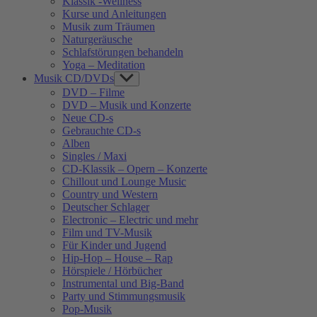
Klassik -Wellness
Kurse und Anleitungen
Musik zum Träumen
Naturgeräusche
Schlafstörungen behandeln
Yoga – Meditation
Musik CD/DVDs
Show
sub
DVD – Filme
menu
DVD – Musik und Konzerte
Neue CD-s
Gebrauchte CD-s
Alben
Singles / Maxi
CD-Klassik – Opern – Konzerte
Chillout und Lounge Music
Country und Western
Deutscher Schlager
Electronic – Electric und mehr
Film und TV-Musik
Für Kinder und Jugend
Hip-Hop – House – Rap
Hörspiele / Hörbücher
Instrumental und Big-Band
Party und Stimmungsmusik
Pop-Musik