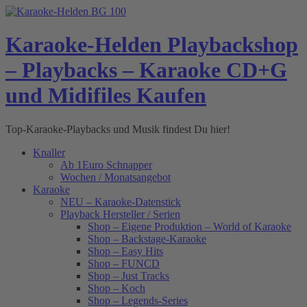
Skip
to
content
Karaoke-Helden Playbackshop
– Playbacks – Karaoke CD+G
und Midifiles Kaufen
Top-Karaoke-Playbacks und Musik findest Du hier!
Knaller
Ab 1Euro Schnapper
Wochen / Monatsangebot
Karaoke
NEU – Karaoke-Datenstick
Playback Hersteller / Serien
Shop – Eigene Produktion – World of Karaoke
Shop – Backstage-Karaoke
Shop – Easy Hits
Shop – FUNCD
Shop – Just Tracks
Shop – Koch
Shop – Legends-Series