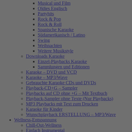
Musical und Film
Oldies Englisch
Partyhits
Rock & Pop
Rock & Roll
Spanische Karaoke
Südamerikanisch / Latino
Swing
Weihnachten
Weitere Musikstyle
Downloads Karaoke
Einzel-Playbacks Karaoke
Sammlungen und Editionen
Karaoke – DVD und VCD
Karaoke – MP3/Wave
Gebrauchte Karaoke CDs und DVDs
Playback-CD+G – Sampler
Playbacks auf CD ohne +G – Mit Textbuch
Playback-Sampler ohne Texte (Nur Playbacks)
MP3 Playbacks mit Text zum Drucken
Karaoke für Kinder
Wunschplayback ERSTELLUNG – MP3/Wave
Wellness-Entspannung
Chill-Out-Wellness
Einfach Instrumental