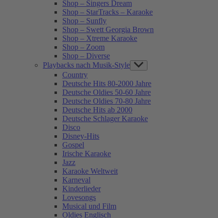
Shop – Singers Dream
Shop – StarTracks – Karaoke
Shop – Sunfly
Shop – Swett Georgia Brown
Shop – Xtreme Karaoke
Shop – Zoom
Shop – Diverse
Playbacks nach Musik-Style
Show
sub
Country
menu
Deutsche Hits 80-2000 Jahre
Deutsche Oldies 50-60 Jahre
Deutsche Oldies 70-80 Jahre
Deutsche Hits ab 2000
Deutsche Schlager Karaoke
Disco
Disney-Hits
Gospel
Irische Karaoke
Jazz
Karaoke Weltweit
Karneval
Kinderlieder
Lovesongs
Musical und Film
Oldies Englisch