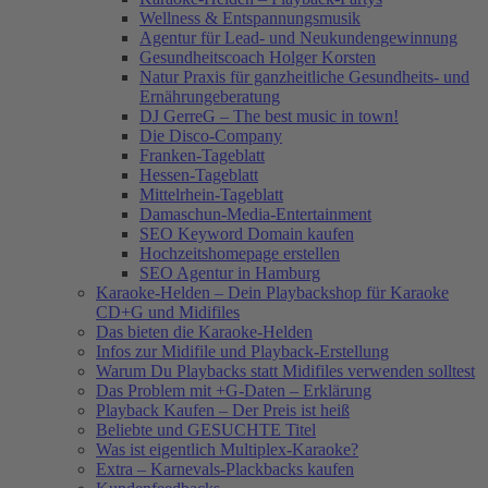
Wellness & Entspannungsmusik
Agentur für Lead- und Neukundengewinnung
Gesundheitscoach Holger Korsten
Natur Praxis für ganzheitliche Gesundheits- und
Ernährungeberatung
DJ GerreG – The best music in town!
Die Disco-Company
Franken-Tageblatt
Hessen-Tageblatt
Mittelrhein-Tageblatt
Damaschun-Media-Entertainment
SEO Keyword Domain kaufen
Hochzeitshomepage erstellen
SEO Agentur in Hamburg
Karaoke-Helden – Dein Playbackshop für Karaoke
CD+G und Midifiles
Das bieten die Karaoke-Helden
Infos zur Midifile und Playback-Erstellung
Warum Du Playbacks statt Midifiles verwenden solltest
Das Problem mit +G-Daten – Erklärung
Playback Kaufen – Der Preis ist heiß
Beliebte und GESUCHTE Titel
Was ist eigentlich Multiplex-Karaoke?
Extra – Karnevals-Plackbacks kaufen