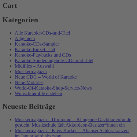
Cart
Kategorien
Alle Karaoke-CDs-und-Titel
Allgemein
Karaoke-CDs-Sampler
Karaoke-Einzel-Titel
Karaoke-Playbacks und CDs
Karaoke-Sonderangebote-CDs-und-Titel
Midifiles – Auswahl
Musikermagazin
Neue CDG – World of Karaoke
Neue Midifiles
World-Of-Karaoke-Shop-Service-News
Wunschmidifile erstellen
Neueste Beiträge
Musikermagazin – Dortmund – Klingende Dachbodenfunde
gesucht: Musikschule lädt Akkordeon-Besitzer*innen ein
Musikermagazin – Kreis Borken – Ahauser Schlosskonzert
im Januar wird abgesagt