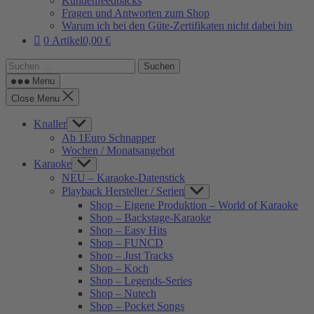
Kundenfeedbacks
Fragen und Antworten zum Shop
Warum ich bei den Güte-Zertifikaten nicht dabei bin
0 Artikel
0,00 €
Suchen
nach:
Menu
Close Menu
Knaller
Show
sub
Ab 1Euro Schnapper
menu
Wochen / Monatsangebot
Karaoke
Show
sub
NEU – Karaoke-Datenstick
menu
Playback Hersteller / Serien
Show
sub
Shop – Eigene Produktion – World of Karaoke
menu
Shop – Backstage-Karaoke
Shop – Easy Hits
Shop – FUNCD
Shop – Just Tracks
Shop – Koch
Shop – Legends-Series
Shop – Nutech
Shop – Pocket Songs