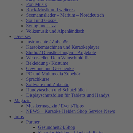
Pop-Musik
Rock-Musik und weiteres
Seemannslieder – Maritim – Norddeutsch
Soul und Gospel
Swing und Jazz
Volksmusik und Alpenländisch
Diverses
Instrumente / Zubehör
Karaokemaschinen und Karaokeplayer
Studio / Dienstleistungen – Angebote
Wir erstellen Dein Wunschmidifile
Bekleidung / Kostüme
Gewinne und Geschenke
PC und Multimedia Zubehör
Sprachkurse
Software und Zubehör
Handytaschen und Schutzhüllen
Displayschutzfolien für Tabletts und Handys
Magazin
Musikermagazin / Event-Tipps
NEWS – Karaoke-Helden-Shop-Service-News
Infos
Partner
Gesundheit24.Shop
Karaoke-Helden – Playback-Partys