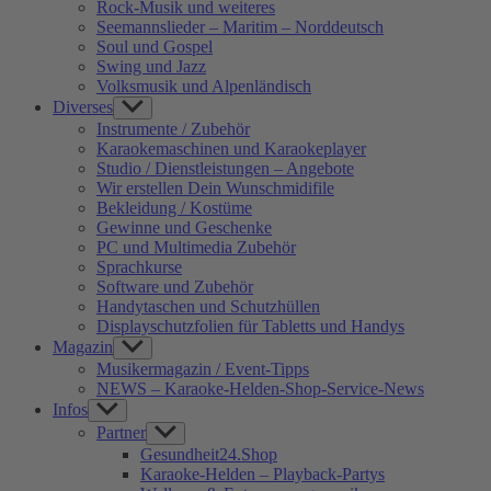
Rock-Musik und weiteres
Seemannslieder – Maritim – Norddeutsch
Soul und Gospel
Swing und Jazz
Volksmusik und Alpenländisch
Diverses
Show
sub
Instrumente / Zubehör
menu
Karaokemaschinen und Karaokeplayer
Studio / Dienstleistungen – Angebote
Wir erstellen Dein Wunschmidifile
Bekleidung / Kostüme
Gewinne und Geschenke
PC und Multimedia Zubehör
Sprachkurse
Software und Zubehör
Handytaschen und Schutzhüllen
Displayschutzfolien für Tabletts und Handys
Magazin
Show
sub
Musikermagazin / Event-Tipps
menu
NEWS – Karaoke-Helden-Shop-Service-News
Infos
Show
sub
Partner
Show
menu
sub
Gesundheit24.Shop
menu
Karaoke-Helden – Playback-Partys