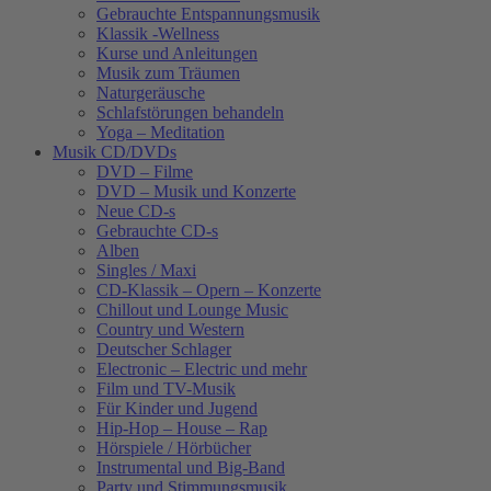
Gebrauchte Entspannungsmusik
Klassik -Wellness
Kurse und Anleitungen
Musik zum Träumen
Naturgeräusche
Schlafstörungen behandeln
Yoga – Meditation
Musik CD/DVDs
DVD – Filme
DVD – Musik und Konzerte
Neue CD-s
Gebrauchte CD-s
Alben
Singles / Maxi
CD-Klassik – Opern – Konzerte
Chillout und Lounge Music
Country und Western
Deutscher Schlager
Electronic – Electric und mehr
Film und TV-Musik
Für Kinder und Jugend
Hip-Hop – House – Rap
Hörspiele / Hörbücher
Instrumental und Big-Band
Party und Stimmungsmusik