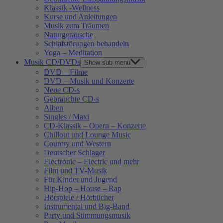
Klassik -Wellness
Kurse und Anleitungen
Musik zum Träumen
Naturgeräusche
Schlafstörungen behandeln
Yoga – Meditation
Musik CD/DVDs
Show sub menu
DVD – Filme
DVD – Musik und Konzerte
Neue CD-s
Gebrauchte CD-s
Alben
Singles / Maxi
CD-Klassik – Opern – Konzerte
Chillout und Lounge Music
Country und Western
Deutscher Schlager
Electronic – Electric und mehr
Film und TV-Musik
Für Kinder und Jugend
Hip-Hop – House – Rap
Hörspiele / Hörbücher
Instrumental und Big-Band
Party und Stimmungsmusik