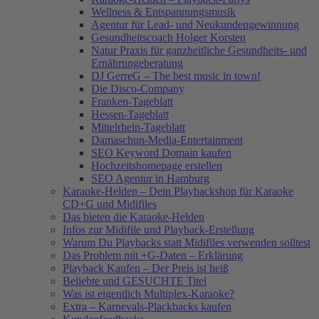
Wellness & Entspannungsmusik
Agentur für Lead- und Neukundengewinnung
Gesundheitscoach Holger Korsten
Natur Praxis für ganzheitliche Gesundheits- und
Ernährungeberatung
DJ GerreG – The best music in town!
Die Disco-Company
Franken-Tageblatt
Hessen-Tageblatt
Mittelrhein-Tageblatt
Damaschun-Media-Entertainment
SEO Keyword Domain kaufen
Hochzeitshomepage erstellen
SEO Agentur in Hamburg
Karaoke-Helden – Dein Playbackshop für Karaoke
CD+G und Midifiles
Das bieten die Karaoke-Helden
Infos zur Midifile und Playback-Erstellung
Warum Du Playbacks statt Midifiles verwenden solltest
Das Problem mit +G-Daten – Erklärung
Playback Kaufen – Der Preis ist heiß
Beliebte und GESUCHTE Titel
Was ist eigentlich Multiplex-Karaoke?
Extra – Karnevals-Plackbacks kaufen