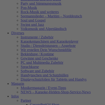
Party und Stimmungsmusik
Pop-Musik
Rock-Musik und weiteres
Seemannslieder – Maritim – Norddeutsch
Soul und Gospel
Swing und Jazz
Volksmusik und Alpenländisch
Diverses
Instrumente / Zubehör
Karaokemaschinen und Karaokeplayer
Studio / Dienstleistungen – Angebote
Wir erstellen Dein Wunschmidifile
Bekleidung / Kostüme
Gewinne und Geschenke
PC und Multimedia Zubehör
Sprachkurse
Software und Zubehör
Handytaschen und Schutzhüllen
Displayschutzfolien für Tabletts und Handys
Magazin
Musikermagazin / Event-Tipps
NEWS – Karaoke-Helden-Shop-Service-News
Infos
Partner
Gesundheit24.Shop