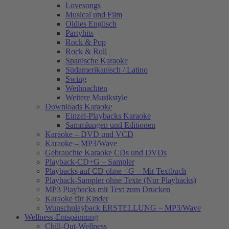
Lovesongs
Musical und Film
Oldies Englisch
Partyhits
Rock & Pop
Rock & Roll
Spanische Karaoke
Südamerikanisch / Latino
Swing
Weihnachten
Weitere Musikstyle
Downloads Karaoke
Einzel-Playbacks Karaoke
Sammlungen und Editionen
Karaoke – DVD und VCD
Karaoke – MP3/Wave
Gebrauchte Karaoke CDs und DVDs
Playback-CD+G – Sampler
Playbacks auf CD ohne +G – Mit Textbuch
Playback-Sampler ohne Texte (Nur Playbacks)
MP3 Playbacks mit Text zum Drucken
Karaoke für Kinder
Wunschplayback ERSTELLUNG – MP3/Wave
Wellness-Entspannung
Chill-Out-Wellness