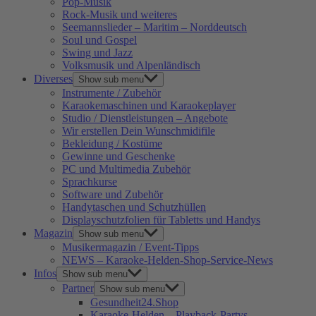
Pop-Musik
Rock-Musik und weiteres
Seemannslieder – Maritim – Norddeutsch
Soul und Gospel
Swing und Jazz
Volksmusik und Alpenländisch
Diverses
Show sub menu
Instrumente / Zubehör
Karaokemaschinen und Karaokeplayer
Studio / Dienstleistungen – Angebote
Wir erstellen Dein Wunschmidifile
Bekleidung / Kostüme
Gewinne und Geschenke
PC und Multimedia Zubehör
Sprachkurse
Software und Zubehör
Handytaschen und Schutzhüllen
Displayschutzfolien für Tabletts und Handys
Magazin
Show sub menu
Musikermagazin / Event-Tipps
NEWS – Karaoke-Helden-Shop-Service-News
Infos
Show sub menu
Partner
Show sub menu
Gesundheit24.Shop
Karaoke-Helden – Playback-Partys