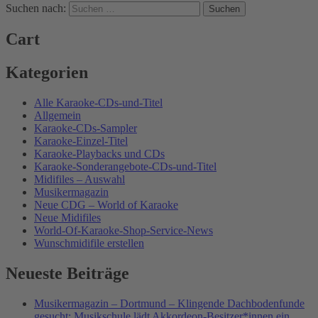
Suchen nach:
Cart
Kategorien
Alle Karaoke-CDs-und-Titel
Allgemein
Karaoke-CDs-Sampler
Karaoke-Einzel-Titel
Karaoke-Playbacks und CDs
Karaoke-Sonderangebote-CDs-und-Titel
Midifiles – Auswahl
Musikermagazin
Neue CDG – World of Karaoke
Neue Midifiles
World-Of-Karaoke-Shop-Service-News
Wunschmidifile erstellen
Neueste Beiträge
Musikermagazin – Dortmund – Klingende Dachbodenfunde
gesucht: Musikschule lädt Akkordeon-Besitzer*innen ein