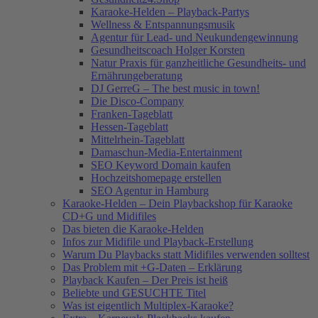
Karaoke-Helden – Playback-Partys
Wellness & Entspannungsmusik
Agentur für Lead- und Neukundengewinnung
Gesundheitscoach Holger Korsten
Natur Praxis für ganzheitliche Gesundheits- und
Ernährungeberatung
DJ GerreG – The best music in town!
Die Disco-Company
Franken-Tageblatt
Hessen-Tageblatt
Mittelrhein-Tageblatt
Damaschun-Media-Entertainment
SEO Keyword Domain kaufen
Hochzeitshomepage erstellen
SEO Agentur in Hamburg
Karaoke-Helden – Dein Playbackshop für Karaoke
CD+G und Midifiles
Das bieten die Karaoke-Helden
Infos zur Midifile und Playback-Erstellung
Warum Du Playbacks statt Midifiles verwenden solltest
Das Problem mit +G-Daten – Erklärung
Playback Kaufen – Der Preis ist heiß
Beliebte und GESUCHTE Titel
Was ist eigentlich Multiplex-Karaoke?