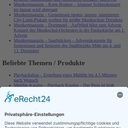
Musikermagazin – Kreis Borken – Ahauser Schlosskonzert
im Januar wird abgesagt
Musikermagazin – Gemeinsam singen, tanzen, musizieren:
City-Light-Plakate werben für größte Musikschule Dresdens
Musikermagazin – Dortmund – AufWind bläst zum Advent:
Konzert des Musikschul-Orchesters in der Pauluskirche am 1.
Advent
Musikermagazin – Saarbrücken – Adventskonzerte für
Seniorinnen und Senioren des Stadtbezirks Mitte am 4. und
13. Dezember
Beliebte Themen / Produkte
Playbackshop – Erstellung eines Midifile bis 4.5 Minuten
nach Wunsch
Midifile-Kaufen – Playback Kaufen – Der Preis ist heiß
Spezial – Karnevals-Plackbacks kaufen
Best of Karaoke – Roy Black – Playbacks – Absolute Rarität
World-of-Karaoke – Midifiles kaufen – Ich baue Dein
Playback
Karaoke-Helden – Was ist eigentlich Multiplex-Karaoke?
Playbackshop – Erstellung eines Wunschmidifile bis 3.5
Minuten
10 Spanische All-TIME Sommerhits als Karaoke-Playbacks –