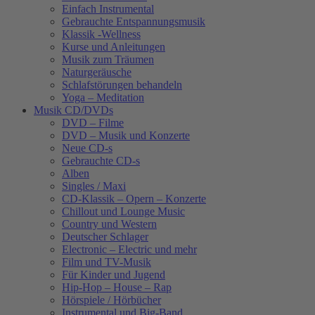
Einfach Instrumental
Gebrauchte Entspannungsmusik
Klassik -Wellness
Kurse und Anleitungen
Musik zum Träumen
Naturgeräusche
Schlafstörungen behandeln
Yoga – Meditation
Musik CD/DVDs
DVD – Filme
DVD – Musik und Konzerte
Neue CD-s
Gebrauchte CD-s
Alben
Singles / Maxi
CD-Klassik – Opern – Konzerte
Chillout und Lounge Music
Country und Western
Deutscher Schlager
Electronic – Electric und mehr
Film und TV-Musik
Für Kinder und Jugend
Hip-Hop – House – Rap
Hörspiele / Hörbücher
Instrumental und Big-Band