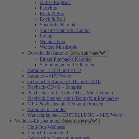
Oldies Englisch
Partyhits
Rock & Pop
Rock & Roll
Spanische Karaoke
Südamerikanisch / Latino
Swing
Weihnachten
Weitere Musikstyle
Downloads Karaoke
Show sub menu
Einzel-Playbacks Karaoke
Sammlungen und Editionen
Karaoke – DVD und VCD
Karaoke – MP3/Wave
Gebrauchte Karaoke CDs und DVDs
Playback-CD+G – Sampler
Playbacks auf CD ohne +G – Mit Textbuch
Playback-Sampler ohne Texte (Nur Playbacks)
MP3 Playbacks mit Text zum Drucken
Karaoke für Kinder
Wunschplayback ERSTELLUNG – MP3/Wave
Wellness-Entspannung
Show sub menu
Chill-Out-Wellness
Einfach Instrumental
Gebrauchte Entspannungsmusik