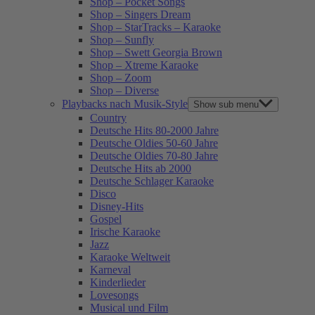
Shop – Pocket Songs
Shop – Singers Dream
Shop – StarTracks – Karaoke
Shop – Sunfly
Shop – Swett Georgia Brown
Shop – Xtreme Karaoke
Shop – Zoom
Shop – Diverse
Playbacks nach Musik-Style
Show sub menu
Country
Deutsche Hits 80-2000 Jahre
Deutsche Oldies 50-60 Jahre
Deutsche Oldies 70-80 Jahre
Deutsche Hits ab 2000
Deutsche Schlager Karaoke
Disco
Disney-Hits
Gospel
Irische Karaoke
Jazz
Karaoke Weltweit
Karneval
Kinderlieder
Lovesongs
Musical und Film