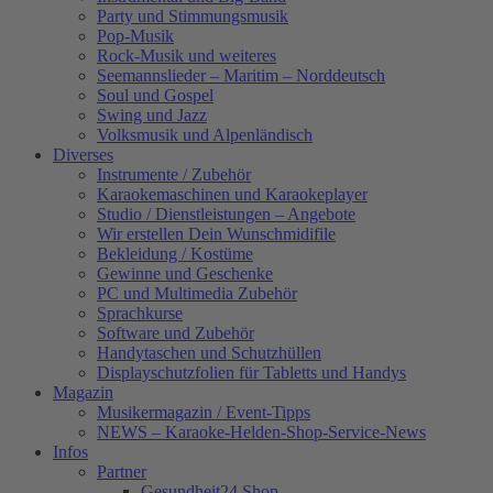
Party und Stimmungsmusik
Pop-Musik
Rock-Musik und weiteres
Seemannslieder – Maritim – Norddeutsch
Soul und Gospel
Swing und Jazz
Volksmusik und Alpenländisch
Diverses
Instrumente / Zubehör
Karaokemaschinen und Karaokeplayer
Studio / Dienstleistungen – Angebote
Wir erstellen Dein Wunschmidifile
Bekleidung / Kostüme
Gewinne und Geschenke
PC und Multimedia Zubehör
Sprachkurse
Software und Zubehör
Handytaschen und Schutzhüllen
Displayschutzfolien für Tabletts und Handys
Magazin
Musikermagazin / Event-Tipps
NEWS – Karaoke-Helden-Shop-Service-News
Infos
Partner
Gesundheit24.Shop