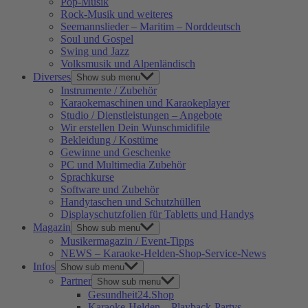
Pop-Musik
Rock-Musik und weiteres
Seemannslieder – Maritim – Norddeutsch
Soul und Gospel
Swing und Jazz
Volksmusik und Alpenländisch
Diverses
Show sub menu
Instrumente / Zubehör
Karaokemaschinen und Karaokeplayer
Studio / Dienstleistungen – Angebote
Wir erstellen Dein Wunschmidifile
Bekleidung / Kostüme
Gewinne und Geschenke
PC und Multimedia Zubehör
Sprachkurse
Software und Zubehör
Handytaschen und Schutzhüllen
Displayschutzfolien für Tabletts und Handys
Magazin
Show sub menu
Musikermagazin / Event-Tipps
NEWS – Karaoke-Helden-Shop-Service-News
Infos
Show sub menu
Partner
Show sub menu
Gesundheit24.Shop
Karaoke-Helden – Playback-Partys