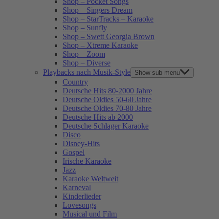
Shop – Pocket Songs
Shop – Singers Dream
Shop – StarTracks – Karaoke
Shop – Sunfly
Shop – Swett Georgia Brown
Shop – Xtreme Karaoke
Shop – Zoom
Shop – Diverse
Playbacks nach Musik-Style
Show sub menu
Country
Deutsche Hits 80-2000 Jahre
Deutsche Oldies 50-60 Jahre
Deutsche Oldies 70-80 Jahre
Deutsche Hits ab 2000
Deutsche Schlager Karaoke
Disco
Disney-Hits
Gospel
Irische Karaoke
Jazz
Karaoke Weltweit
Karneval
Kinderlieder
Lovesongs
Musical und Film