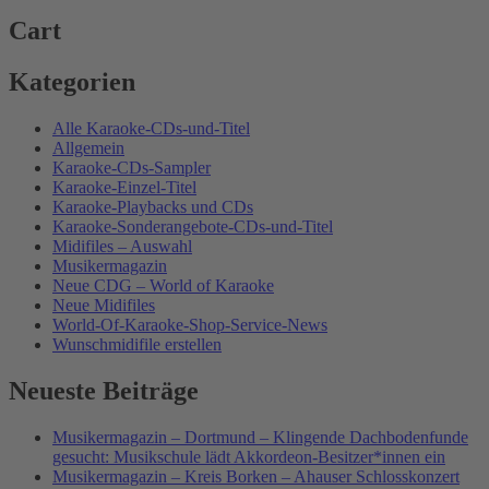
Cart
Kategorien
Alle Karaoke-CDs-und-Titel
Allgemein
Karaoke-CDs-Sampler
Karaoke-Einzel-Titel
Karaoke-Playbacks und CDs
Karaoke-Sonderangebote-CDs-und-Titel
Midifiles – Auswahl
Musikermagazin
Neue CDG – World of Karaoke
Neue Midifiles
World-Of-Karaoke-Shop-Service-News
Wunschmidifile erstellen
Neueste Beiträge
Musikermagazin – Dortmund – Klingende Dachbodenfunde
gesucht: Musikschule lädt Akkordeon-Besitzer*innen ein
Musikermagazin – Kreis Borken – Ahauser Schlosskonzert