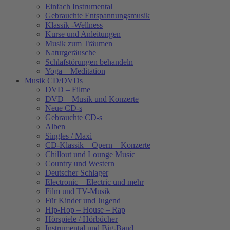
Einfach Instrumental
Gebrauchte Entspannungsmusik
Klassik -Wellness
Kurse und Anleitungen
Musik zum Träumen
Naturgeräusche
Schlafstörungen behandeln
Yoga – Meditation
Musik CD/DVDs
DVD – Filme
DVD – Musik und Konzerte
Neue CD-s
Gebrauchte CD-s
Alben
Singles / Maxi
CD-Klassik – Opern – Konzerte
Chillout und Lounge Music
Country und Western
Deutscher Schlager
Electronic – Electric und mehr
Film und TV-Musik
Für Kinder und Jugend
Hip-Hop – House – Rap
Hörspiele / Hörbücher
Instrumental und Big-Band