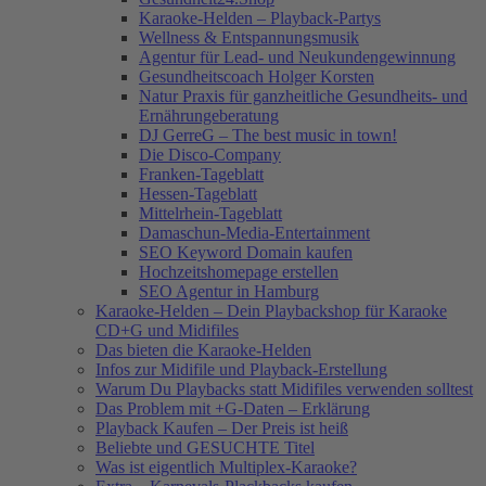
Karaoke-Helden – Playback-Partys
Wellness & Entspannungsmusik
Agentur für Lead- und Neukundengewinnung
Gesundheitscoach Holger Korsten
Natur Praxis für ganzheitliche Gesundheits- und
Ernährungeberatung
DJ GerreG – The best music in town!
Die Disco-Company
Franken-Tageblatt
Hessen-Tageblatt
Mittelrhein-Tageblatt
Damaschun-Media-Entertainment
SEO Keyword Domain kaufen
Hochzeitshomepage erstellen
SEO Agentur in Hamburg
Karaoke-Helden – Dein Playbackshop für Karaoke
CD+G und Midifiles
Das bieten die Karaoke-Helden
Infos zur Midifile und Playback-Erstellung
Warum Du Playbacks statt Midifiles verwenden solltest
Das Problem mit +G-Daten – Erklärung
Playback Kaufen – Der Preis ist heiß
Beliebte und GESUCHTE Titel
Was ist eigentlich Multiplex-Karaoke?