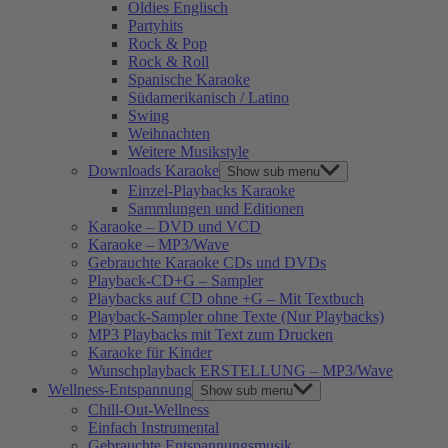
Oldies Englisch
Partyhits
Rock & Pop
Rock & Roll
Spanische Karaoke
Südamerikanisch / Latino
Swing
Weihnachten
Weitere Musikstyle
Downloads Karaoke
Show sub menu
Einzel-Playbacks Karaoke
Sammlungen und Editionen
Karaoke – DVD und VCD
Karaoke – MP3/Wave
Gebrauchte Karaoke CDs und DVDs
Playback-CD+G – Sampler
Playbacks auf CD ohne +G – Mit Textbuch
Playback-Sampler ohne Texte (Nur Playbacks)
MP3 Playbacks mit Text zum Drucken
Karaoke für Kinder
Wunschplayback ERSTELLUNG – MP3/Wave
Wellness-Entspannung
Show sub menu
Chill-Out-Wellness
Einfach Instrumental
Gebrauchte Entspannungsmusik