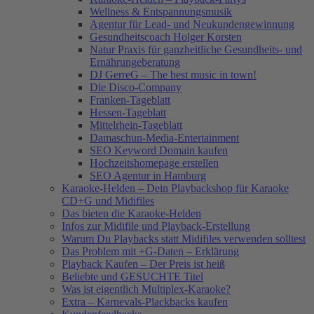
Wellness & Entspannungsmusik
Agentur für Lead- und Neukundengewinnung
Gesundheitscoach Holger Korsten
Natur Praxis für ganzheitliche Gesundheits- und
Ernährungeberatung
DJ GerreG – The best music in town!
Die Disco-Company
Franken-Tageblatt
Hessen-Tageblatt
Mittelrhein-Tageblatt
Damaschun-Media-Entertainment
SEO Keyword Domain kaufen
Hochzeitshomepage erstellen
SEO Agentur in Hamburg
Karaoke-Helden – Dein Playbackshop für Karaoke
CD+G und Midifiles
Das bieten die Karaoke-Helden
Infos zur Midifile und Playback-Erstellung
Warum Du Playbacks statt Midifiles verwenden solltest
Das Problem mit +G-Daten – Erklärung
Playback Kaufen – Der Preis ist heiß
Beliebte und GESUCHTE Titel
Was ist eigentlich Multiplex-Karaoke?
Extra – Karnevals-Plackbacks kaufen