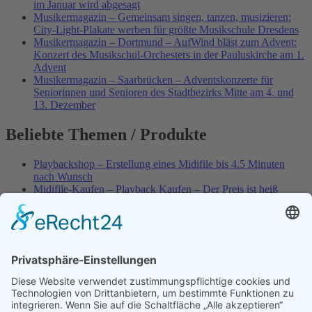
im Januar wird abgesagt
Musikermagazin – Gemeinsam singen, tanzen, musizieren:
City-Light-Plakate werben für größte Musikschule Dresdens
Musikermagazin – Dortmund – AufWind bläst zum Advent:
Konzert des Musikschul-Orchesters in der Pauluskirche am 1.
Advent
Musikermagazin – Saarbrücken – Adventskonzerte für
Seniorinnen und Senioren des Stadtbezirks Mitte am 4. und
13. Dezember
Beliebte Themen / Produkte
Playbackshop – Erstellung eines Midifile bis 4.5 Minuten
nach Wunsch
Midifile-Kaufen – Playback Kaufen – Der Preis ist heiß
Spezial – Karnevals-Plackbacks kaufen
Best of Karaoke – Roy Black – Playbacks – Absolute Rarität
World-of-Karaoke – Midifiles kaufen – Ich baue Dein
Playback
Karaoke-Helden – Was ist eigentlich Multiplex-Karaoke?
Playbackshop – Erstellung eines Wunschmidifile bis 3.5
Minuten
10 Spanische All-TIME Sommerhits als Karaoke-Playbacks –
Absolute Klassiker