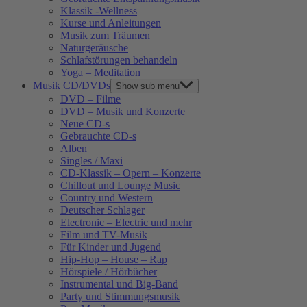
Klassik -Wellness
Kurse und Anleitungen
Musik zum Träumen
Naturgeräusche
Schlafstörungen behandeln
Yoga – Meditation
Musik CD/DVDs
Show sub menu
DVD – Filme
DVD – Musik und Konzerte
Neue CD-s
Gebrauchte CD-s
Alben
Singles / Maxi
CD-Klassik – Opern – Konzerte
Chillout und Lounge Music
Country und Western
Deutscher Schlager
Electronic – Electric und mehr
Film und TV-Musik
Für Kinder und Jugend
Hip-Hop – House – Rap
Hörspiele / Hörbücher
Instrumental und Big-Band
Party und Stimmungsmusik