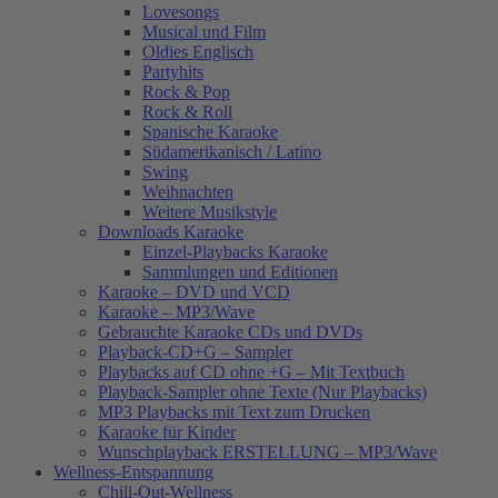
Lovesongs
Musical und Film
Oldies Englisch
Partyhits
Rock & Pop
Rock & Roll
Spanische Karaoke
Südamerikanisch / Latino
Swing
Weihnachten
Weitere Musikstyle
Downloads Karaoke
Einzel-Playbacks Karaoke
Sammlungen und Editionen
Karaoke – DVD und VCD
Karaoke – MP3/Wave
Gebrauchte Karaoke CDs und DVDs
Playback-CD+G – Sampler
Playbacks auf CD ohne +G – Mit Textbuch
Playback-Sampler ohne Texte (Nur Playbacks)
MP3 Playbacks mit Text zum Drucken
Karaoke für Kinder
Wunschplayback ERSTELLUNG – MP3/Wave
Wellness-Entspannung
Chill-Out-Wellness