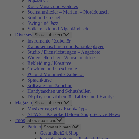
Pop-Musik
Rock-Musik und weiteres
Seemannslieder – Maritim – Norddeutsch
Soul und Gospel
Swing und Jazz
Volksmusik und Alpenländisch
Diverses
Show sub menu
Instrumente / Zubehör
Karaokemaschinen und Karaokeplayer
Studio / Dienstleistungen – Angebote
Wir erstellen Dein Wunschmidifile
Bekleidung / Kostüme
Gewinne und Geschenke
PC und Multimedia Zubehör
Sprachkurse
Software und Zubehör
Handytaschen und Schutzhüllen
Displayschutzfolien für Tabletts und Handys
Magazin
Show sub menu
Musikermagazin / Event-Tipps
NEWS – Karaoke-Helden-Shop-Service-News
Infos
Show sub menu
Partner
Show sub menu
Gesundheit24.Shop
Karaoke-Helden – Playback-Partys