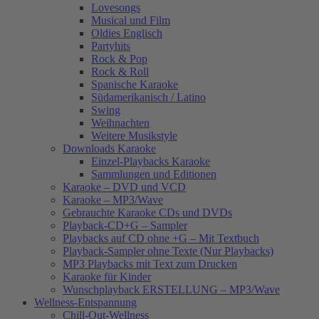
Lovesongs
Musical und Film
Oldies Englisch
Partyhits
Rock & Pop
Rock & Roll
Spanische Karaoke
Südamerikanisch / Latino
Swing
Weihnachten
Weitere Musikstyle
Downloads Karaoke
Einzel-Playbacks Karaoke
Sammlungen und Editionen
Karaoke – DVD und VCD
Karaoke – MP3/Wave
Gebrauchte Karaoke CDs und DVDs
Playback-CD+G – Sampler
Playbacks auf CD ohne +G – Mit Textbuch
Playback-Sampler ohne Texte (Nur Playbacks)
MP3 Playbacks mit Text zum Drucken
Karaoke für Kinder
Wunschplayback ERSTELLUNG – MP3/Wave
Wellness-Entspannung
Chill-Out-Wellness