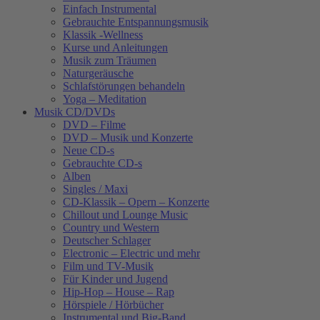
Einfach Instrumental
Gebrauchte Entspannungsmusik
Klassik -Wellness
Kurse und Anleitungen
Musik zum Träumen
Naturgeräusche
Schlafstörungen behandeln
Yoga – Meditation
Musik CD/DVDs
DVD – Filme
DVD – Musik und Konzerte
Neue CD-s
Gebrauchte CD-s
Alben
Singles / Maxi
CD-Klassik – Opern – Konzerte
Chillout und Lounge Music
Country und Western
Deutscher Schlager
Electronic – Electric und mehr
Film und TV-Musik
Für Kinder und Jugend
Hip-Hop – House – Rap
Hörspiele / Hörbücher
Instrumental und Big-Band