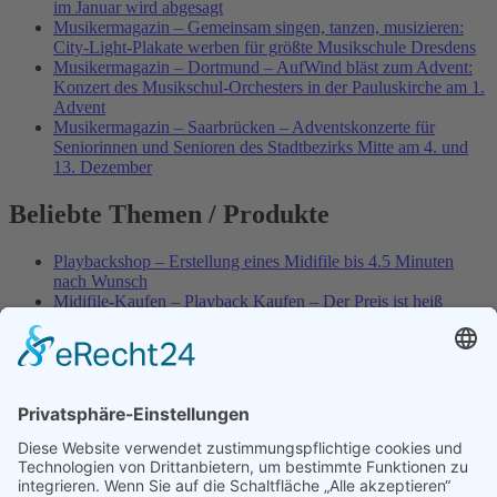
im Januar wird abgesagt
Musikermagazin – Gemeinsam singen, tanzen, musizieren:
City-Light-Plakate werben für größte Musikschule Dresdens
Musikermagazin – Dortmund – AufWind bläst zum Advent:
Konzert des Musikschul-Orchesters in der Pauluskirche am 1.
Advent
Musikermagazin – Saarbrücken – Adventskonzerte für
Seniorinnen und Senioren des Stadtbezirks Mitte am 4. und
13. Dezember
Beliebte Themen / Produkte
Playbackshop – Erstellung eines Midifile bis 4.5 Minuten
nach Wunsch
Midifile-Kaufen – Playback Kaufen – Der Preis ist heiß
Spezial – Karnevals-Plackbacks kaufen
Best of Karaoke – Roy Black – Playbacks – Absolute Rarität
World-of-Karaoke – Midifiles kaufen – Ich baue Dein
Playback
Karaoke-Helden – Was ist eigentlich Multiplex-Karaoke?
Playbackshop – Erstellung eines Wunschmidifile bis 3.5
Minuten
10 Spanische All-TIME Sommerhits als Karaoke-Playbacks –
Absolute Klassiker