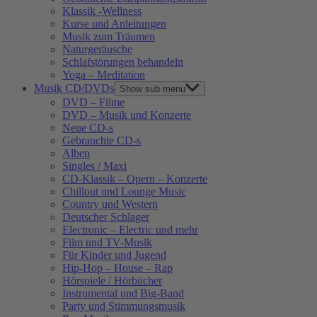
Klassik -Wellness
Kurse und Anleitungen
Musik zum Träumen
Naturgeräusche
Schlafstörungen behandeln
Yoga – Meditation
Musik CD/DVDs
Show sub menu
DVD – Filme
DVD – Musik und Konzerte
Neue CD-s
Gebrauchte CD-s
Alben
Singles / Maxi
CD-Klassik – Opern – Konzerte
Chillout und Lounge Music
Country und Western
Deutscher Schlager
Electronic – Electric und mehr
Film und TV-Musik
Für Kinder und Jugend
Hip-Hop – House – Rap
Hörspiele / Hörbücher
Instrumental und Big-Band
Party und Stimmungsmusik