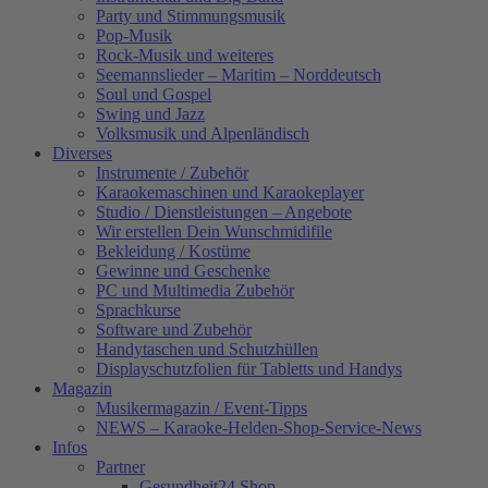
Party und Stimmungsmusik
Pop-Musik
Rock-Musik und weiteres
Seemannslieder – Maritim – Norddeutsch
Soul und Gospel
Swing und Jazz
Volksmusik und Alpenländisch
Diverses
Instrumente / Zubehör
Karaokemaschinen und Karaokeplayer
Studio / Dienstleistungen – Angebote
Wir erstellen Dein Wunschmidifile
Bekleidung / Kostüme
Gewinne und Geschenke
PC und Multimedia Zubehör
Sprachkurse
Software und Zubehör
Handytaschen und Schutzhüllen
Displayschutzfolien für Tabletts und Handys
Magazin
Musikermagazin / Event-Tipps
NEWS – Karaoke-Helden-Shop-Service-News
Infos
Partner
Gesundheit24.Shop