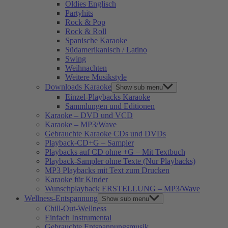
Oldies Englisch
Partyhits
Rock & Pop
Rock & Roll
Spanische Karaoke
Südamerikanisch / Latino
Swing
Weihnachten
Weitere Musikstyle
Downloads Karaoke
Show sub menu
Einzel-Playbacks Karaoke
Sammlungen und Editionen
Karaoke – DVD und VCD
Karaoke – MP3/Wave
Gebrauchte Karaoke CDs und DVDs
Playback-CD+G – Sampler
Playbacks auf CD ohne +G – Mit Textbuch
Playback-Sampler ohne Texte (Nur Playbacks)
MP3 Playbacks mit Text zum Drucken
Karaoke für Kinder
Wunschplayback ERSTELLUNG – MP3/Wave
Wellness-Entspannung
Show sub menu
Chill-Out-Wellness
Einfach Instrumental
Gebrauchte Entspannungsmusik