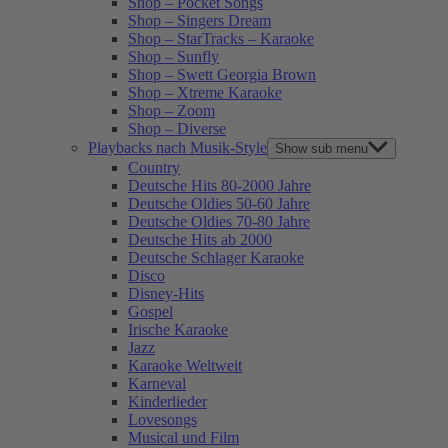
Shop – Pocket Songs
Shop – Singers Dream
Shop – StarTracks – Karaoke
Shop – Sunfly
Shop – Swett Georgia Brown
Shop – Xtreme Karaoke
Shop – Zoom
Shop – Diverse
Playbacks nach Musik-Style
Show sub menu
Country
Deutsche Hits 80-2000 Jahre
Deutsche Oldies 50-60 Jahre
Deutsche Oldies 70-80 Jahre
Deutsche Hits ab 2000
Deutsche Schlager Karaoke
Disco
Disney-Hits
Gospel
Irische Karaoke
Jazz
Karaoke Weltweit
Karneval
Kinderlieder
Lovesongs
Musical und Film