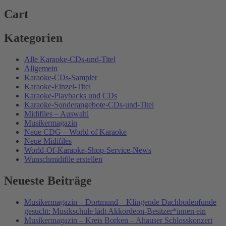
Cart
Kategorien
Alle Karaoke-CDs-und-Titel
Allgemein
Karaoke-CDs-Sampler
Karaoke-Einzel-Titel
Karaoke-Playbacks und CDs
Karaoke-Sonderangebote-CDs-und-Titel
Midifiles – Auswahl
Musikermagazin
Neue CDG – World of Karaoke
Neue Midifiles
World-Of-Karaoke-Shop-Service-News
Wunschmidifile erstellen
Neueste Beiträge
Musikermagazin – Dortmund – Klingende Dachbodenfunde
gesucht: Musikschule lädt Akkordeon-Besitzer*innen ein
Musikermagazin – Kreis Borken – Ahauser Schlosskonzert