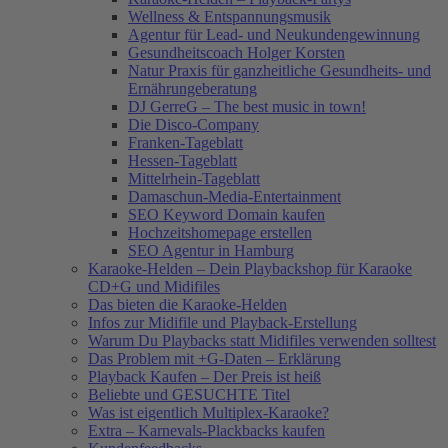
Wellness & Entspannungsmusik
Agentur für Lead- und Neukundengewinnung
Gesundheitscoach Holger Korsten
Natur Praxis für ganzheitliche Gesundheits- und
Ernährungeberatung
DJ GerreG – The best music in town!
Die Disco-Company
Franken-Tageblatt
Hessen-Tageblatt
Mittelrhein-Tageblatt
Damaschun-Media-Entertainment
SEO Keyword Domain kaufen
Hochzeitshomepage erstellen
SEO Agentur in Hamburg
Karaoke-Helden – Dein Playbackshop für Karaoke
CD+G und Midifiles
Das bieten die Karaoke-Helden
Infos zur Midifile und Playback-Erstellung
Warum Du Playbacks statt Midifiles verwenden solltest
Das Problem mit +G-Daten – Erklärung
Playback Kaufen – Der Preis ist heiß
Beliebte und GESUCHTE Titel
Was ist eigentlich Multiplex-Karaoke?
Extra – Karnevals-Plackbacks kaufen