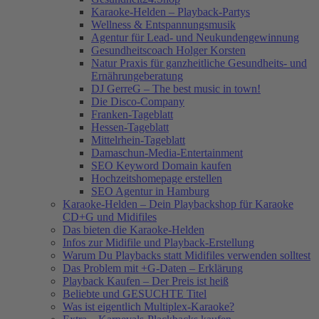
Karaoke-Helden – Playback-Partys
Wellness & Entspannungsmusik
Agentur für Lead- und Neukundengewinnung
Gesundheitscoach Holger Korsten
Natur Praxis für ganzheitliche Gesundheits- und
Ernährungeberatung
DJ GerreG – The best music in town!
Die Disco-Company
Franken-Tageblatt
Hessen-Tageblatt
Mittelrhein-Tageblatt
Damaschun-Media-Entertainment
SEO Keyword Domain kaufen
Hochzeitshomepage erstellen
SEO Agentur in Hamburg
Karaoke-Helden – Dein Playbackshop für Karaoke
CD+G und Midifiles
Das bieten die Karaoke-Helden
Infos zur Midifile und Playback-Erstellung
Warum Du Playbacks statt Midifiles verwenden solltest
Das Problem mit +G-Daten – Erklärung
Playback Kaufen – Der Preis ist heiß
Beliebte und GESUCHTE Titel
Was ist eigentlich Multiplex-Karaoke?