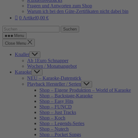
Kundenfeedbacks
Fragen und Antworten zum Shop
Warum ich bei den Güte-Zertifikaten nicht dabei bin
0 Artikel
0,00 €
Suchen
nach:
Menu
Close Menu
Knaller
Show
sub
Ab 1Euro Schnapper
menu
Wochen / Monatsangebot
Karaoke
Show
sub
NEU – Karaoke-Datenstick
menu
Playback Hersteller / Serien
Show
sub
Shop – Eigene Produktion – World of Karaoke
menu
Shop – Backstage-Karaoke
Shop – Easy Hits
Shop – FUNCD
Shop – Just Tracks
Shop – Koch
Shop – Legends-Series
Shop – Nutech
Shop – Pocket Songs