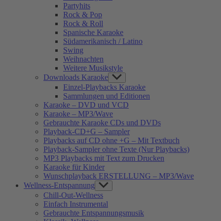
Partyhits
Rock & Pop
Rock & Roll
Spanische Karaoke
Südamerikanisch / Latino
Swing
Weihnachten
Weitere Musikstyle
Downloads Karaoke
Show
sub
Einzel-Playbacks Karaoke
menu
Sammlungen und Editionen
Karaoke – DVD und VCD
Karaoke – MP3/Wave
Gebrauchte Karaoke CDs und DVDs
Playback-CD+G – Sampler
Playbacks auf CD ohne +G – Mit Textbuch
Playback-Sampler ohne Texte (Nur Playbacks)
MP3 Playbacks mit Text zum Drucken
Karaoke für Kinder
Wunschplayback ERSTELLUNG – MP3/Wave
Wellness-Entspannung
Show
sub
Chill-Out-Wellness
menu
Einfach Instrumental
Gebrauchte Entspannungsmusik