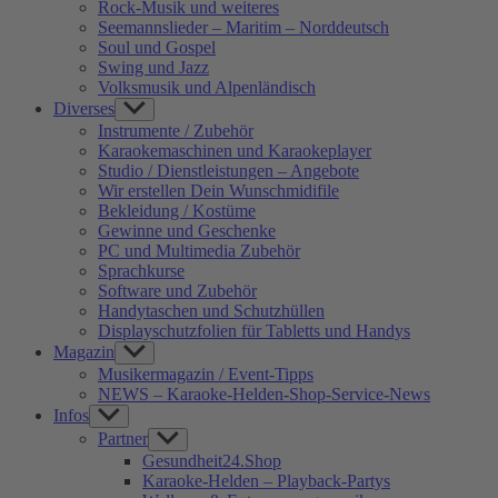
Rock-Musik und weiteres
Seemannslieder – Maritim – Norddeutsch
Soul und Gospel
Swing und Jazz
Volksmusik und Alpenländisch
Diverses
Show
sub
Instrumente / Zubehör
menu
Karaokemaschinen und Karaokeplayer
Studio / Dienstleistungen – Angebote
Wir erstellen Dein Wunschmidifile
Bekleidung / Kostüme
Gewinne und Geschenke
PC und Multimedia Zubehör
Sprachkurse
Software und Zubehör
Handytaschen und Schutzhüllen
Displayschutzfolien für Tabletts und Handys
Magazin
Show
sub
Musikermagazin / Event-Tipps
menu
NEWS – Karaoke-Helden-Shop-Service-News
Infos
Show
sub
Partner
Show
menu
sub
Gesundheit24.Shop
menu
Karaoke-Helden – Playback-Partys