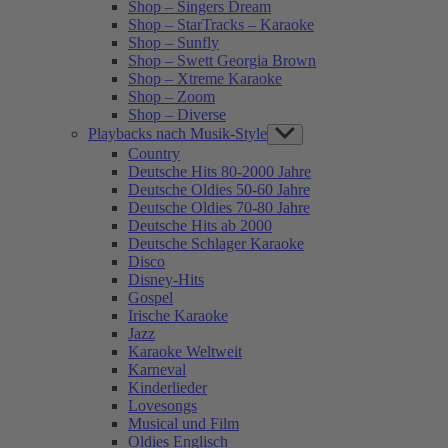
Shop – Singers Dream
Shop – StarTracks – Karaoke
Shop – Sunfly
Shop – Swett Georgia Brown
Shop – Xtreme Karaoke
Shop – Zoom
Shop – Diverse
Playbacks nach Musik-Style
Show
sub
Country
menu
Deutsche Hits 80-2000 Jahre
Deutsche Oldies 50-60 Jahre
Deutsche Oldies 70-80 Jahre
Deutsche Hits ab 2000
Deutsche Schlager Karaoke
Disco
Disney-Hits
Gospel
Irische Karaoke
Jazz
Karaoke Weltweit
Karneval
Kinderlieder
Lovesongs
Musical und Film
Oldies Englisch