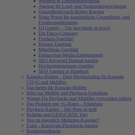
Wellness & Entspannungsmusik
Agentur für Lead- und Neukundengewinnung
Gesundheitscoach Holger Korsten
Natur Praxis für ganzheitliche Gesundheits- und
Ernährungeberatung
DJ GerreG – The best music in town!
Die Disco-Company
Franken-Tageblatt
Hessen-Tageblatt
Mittelrhein-Tageblatt
Damaschun-Media-Entertainment
SEO Keyword Domain kaufen
Hochzeitshomepage erstellen
SEO Agentur in Hamburg
Karaoke-Helden – Dein Playbackshop für Karaoke
CD+G und Midifiles
Das bieten die Karaoke-Helden
Infos zur Midifile und Playback-Erstellung
Warum Du Playbacks statt Midifiles verwenden solltest
Das Problem mit +G-Daten – Erklärung
Playback Kaufen – Der Preis ist heiß
Beliebte und GESUCHTE Titel
Was ist eigentlich Multiplex-Karaoke?
Extra – Karnevals-Plackbacks kaufen
Kundenfeedbacks