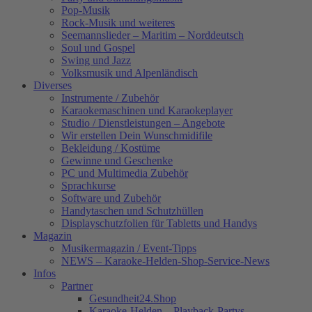
Pop-Musik
Rock-Musik und weiteres
Seemannslieder – Maritim – Norddeutsch
Soul und Gospel
Swing und Jazz
Volksmusik und Alpenländisch
Diverses
Instrumente / Zubehör
Karaokemaschinen und Karaokeplayer
Studio / Dienstleistungen – Angebote
Wir erstellen Dein Wunschmidifile
Bekleidung / Kostüme
Gewinne und Geschenke
PC und Multimedia Zubehör
Sprachkurse
Software und Zubehör
Handytaschen und Schutzhüllen
Displayschutzfolien für Tabletts und Handys
Magazin
Musikermagazin / Event-Tipps
NEWS – Karaoke-Helden-Shop-Service-News
Infos
Partner
Gesundheit24.Shop
Karaoke-Helden – Playback-Partys