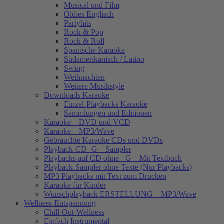
Musical und Film
Oldies Englisch
Partyhits
Rock & Pop
Rock & Roll
Spanische Karaoke
Südamerikanisch / Latino
Swing
Weihnachten
Weitere Musikstyle
Downloads Karaoke
Einzel-Playbacks Karaoke
Sammlungen und Editionen
Karaoke – DVD und VCD
Karaoke – MP3/Wave
Gebrauchte Karaoke CDs und DVDs
Playback-CD+G – Sampler
Playbacks auf CD ohne +G – Mit Textbuch
Playback-Sampler ohne Texte (Nur Playbacks)
MP3 Playbacks mit Text zum Drucken
Karaoke für Kinder
Wunschplayback ERSTELLUNG – MP3/Wave
Wellness-Entspannung
Chill-Out-Wellness
Einfach Instrumental