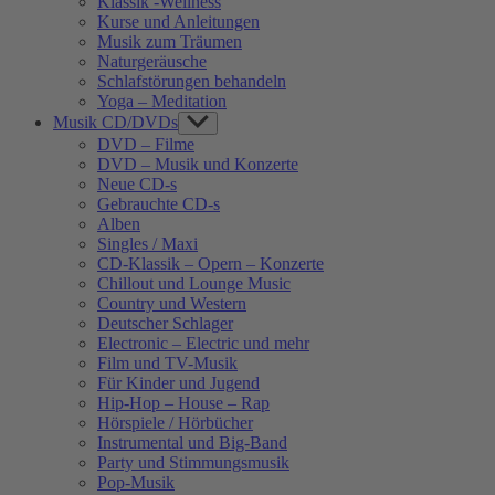
Klassik -Wellness
Kurse und Anleitungen
Musik zum Träumen
Naturgeräusche
Schlafstörungen behandeln
Yoga – Meditation
Musik CD/DVDs
Show
sub
DVD – Filme
menu
DVD – Musik und Konzerte
Neue CD-s
Gebrauchte CD-s
Alben
Singles / Maxi
CD-Klassik – Opern – Konzerte
Chillout und Lounge Music
Country und Western
Deutscher Schlager
Electronic – Electric und mehr
Film und TV-Musik
Für Kinder und Jugend
Hip-Hop – House – Rap
Hörspiele / Hörbücher
Instrumental und Big-Band
Party und Stimmungsmusik
Pop-Musik