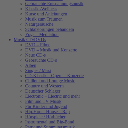
Gebrauchte Entspannungsmusik
Klassik -Wellness
Kurse und Anleitungen
Musik zum Träumen
Naturgeräusche
Schlafstörungen behandeln
Yoga – Meditation
Musik CD/DVDs
DVD – Filme
DVD – Musik und Konzerte
Neue CD-s
Gebrauchte CD-s
Alben
Singles / Maxi
CD-Klassik – Opern – Konzerte
Chillout und Lounge Music
Country und Western
Deutscher Schlager
Electronic – Electric und mehr
Film und TV-Musik
Für Kinder und Jugend
Hip-Hop – House – Rap
Hörspiele / Hörbücher
Instrumental und Big-Band
Party und Stimmungsmusik