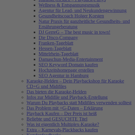
Wellness & Entspannungsmusik
Agentur für Lead- und Neukundengewinnung
Gesundheitscoach Holger Korsten
Natur Praxis für ganzheitliche Gesundheits- und
Ernährungeberatung
DJ GerreG – The best music in town!
Die Disco-Company
Franken-Tageblatt
Hessen-Tageblatt
Mittelrhein-Tageblatt
Damaschun-Media-Entertainment
SEO Keyword Domain kaufen
Hochzeitshomepage erstellen
SEO Agentur in Hamburg
Karaoke-Helden – Dein Playbackshop für Karaoke
CD+G und Midifiles
Das bieten die Karaoke-Helden
Infos zur Midifile und Playback-Erstellung
Warum Du Playbacks statt Midifiles verwenden solltest
Das Problem mit +G-Daten – Erklärung
Playback Kaufen – Der Preis ist heiß
Beliebte und GESUCHTE Titel
Was ist eigentlich Multiplex-Karaoke?
Extra – Karnevals-Plackbacks kaufen