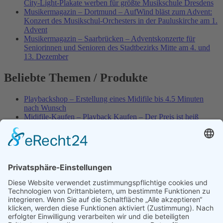
City-Light-Plakate werben für größte Musikschule Dresdens
Musikermagazin – Dortmund – AufWind bläst zum Advent:
Konzert des Musikschul-Orchesters in der Pauluskirche am 1.
Advent
Musikermagazin – Saarbrücken – Adventskonzerte für
Seniorinnen und Senioren des Stadtbezirks Mitte am 4. und
13. Dezember
Beliebte Themen / Produkte
Playbackshop – Erstellung eines Midifile bis 4.5 Minuten
nach Wunsch
Midifile-Kaufen – Playback Kaufen – Der Preis ist heiß
Spezial – Karnevals-Plackbacks kaufen
Best of Karaoke – Roy Black – Playbacks – Absolute Rarität
World-of-Karaoke – Midifiles kaufen – Ich baue Dein
Playback
Karaoke-Helden – Was ist eigentlich Multiplex-Karaoke?
Playbackshop – Erstellung eines Wunschmidifile bis 3.5
Minuten
10 Spanische All-TIME Sommerhits als Karaoke-Playbacks –
Absolute Klassiker
Playbackshop – Erstellung eines Wunschmidifile bis 3.0
Minuten