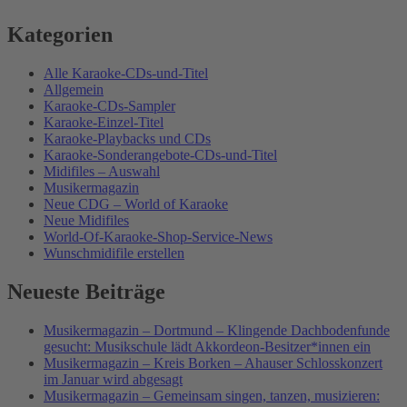
Kategorien
Alle Karaoke-CDs-und-Titel
Allgemein
Karaoke-CDs-Sampler
Karaoke-Einzel-Titel
Karaoke-Playbacks und CDs
Karaoke-Sonderangebote-CDs-und-Titel
Midifiles – Auswahl
Musikermagazin
Neue CDG – World of Karaoke
Neue Midifiles
World-Of-Karaoke-Shop-Service-News
Wunschmidifile erstellen
Neueste Beiträge
Musikermagazin – Dortmund – Klingende Dachbodenfunde
gesucht: Musikschule lädt Akkordeon-Besitzer*innen ein
Musikermagazin – Kreis Borken – Ahauser Schlosskonzert
im Januar wird abgesagt
Musikermagazin – Gemeinsam singen, tanzen, musizieren: