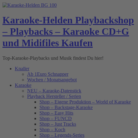
Skip
to
content
Karaoke-Helden Playbackshop
– Playbacks – Karaoke CD+G
und Midifiles Kaufen
Top-Karaoke-Playbacks und Musik findest Du hier!
Knaller
Ab 1Euro Schnapper
Wochen / Monatsangebot
Karaoke
NEU – Karaoke-Datenstick
Playback Hersteller / Serien
Shop – Eigene Produktion – World of Karaoke
Shop – Backstage-Karaoke
Shop – Easy Hits
Shop – FUNCD
Shop – Just Tracks
Shop – Koch
Shop – Legends-Series