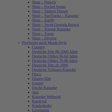
Shop – Nutech
Shop – Pocket Songs
Shop – Singers Dream
Shop – StarTracks – Karaoke
Shop – Sunfly
Shop – Swett Georgia Brown
Shop – Xtreme Karaoke
Shop – Zoom
Shop – Diverse
Playbacks nach Musik-Style
Country
Deutsche Hits 80-2000 Jahre
Deutsche Oldies 50-60 Jahre
Deutsche Oldies 70-80 Jahre
Deutsche Hits ab 2000
Deutsche Schlager Karaoke
Disco
Disney-Hits
Gospel
Irische Karaoke
Jazz
Karaoke Weltweit
Karneval
Kinderlieder
Lovesongs