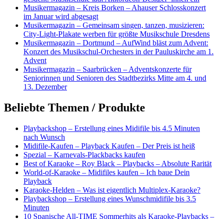
Musikermagazin – Kreis Borken – Ahauser Schlosskonzert
im Januar wird abgesagt
Musikermagazin – Gemeinsam singen, tanzen, musizieren:
City-Light-Plakate werben für größte Musikschule Dresdens
Musikermagazin – Dortmund – AufWind bläst zum Advent:
Konzert des Musikschul-Orchesters in der Pauluskirche am 1.
Advent
Musikermagazin – Saarbrücken – Adventskonzerte für
Seniorinnen und Senioren des Stadtbezirks Mitte am 4. und
13. Dezember
Beliebte Themen / Produkte
Playbackshop – Erstellung eines Midifile bis 4.5 Minuten
nach Wunsch
Midifile-Kaufen – Playback Kaufen – Der Preis ist heiß
Spezial – Karnevals-Plackbacks kaufen
Best of Karaoke – Roy Black – Playbacks – Absolute Rarität
World-of-Karaoke – Midifiles kaufen – Ich baue Dein
Playback
Karaoke-Helden – Was ist eigentlich Multiplex-Karaoke?
Playbackshop – Erstellung eines Wunschmidifile bis 3.5
Minuten
10 Spanische All-TIME Sommerhits als Karaoke-Playbacks –