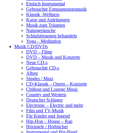
Einfach Instrumental
Gebrauchte Entspannungsmusik
Klassik -Wellness
Kurse und Anleitungen
Musik zum Träumen
Naturgeräusche
Schlafstörungen behandeln
Yoga – Meditation
Musik CD/DVDs
DVD – Filme
DVD – Musik und Konzerte
Neue CD-s
Gebrauchte CD-s
Alben
Singles / Maxi
CD-Klassik – Opern – Konzerte
Chillout und Lounge Music
Country und Western
Deutscher Schlager
Electronic – Electric und mehr
Film und TV-Musik
Für Kinder und Jugend
Hip-Hop – House – Rap
Hörspiele / Hörbücher
Instrumental und Big-Band