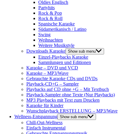
Oldies Englisch
Partyhits
Rock & Pop
Rock & Roll
Spanische Karaoke
Südamerikanisch / Latino
Swing
Weihnachten
Weitere Musikstyle
Downloads Karaoke
Show sub menu
Einzel-Playbacks Karaoke
Sammlungen und Editionen
Karaoke – DVD und VCD
Karaoke – MP3/Wave
Gebrauchte Karaoke CDs und DVDs
Playback-CD+G – Sampler
Playbacks auf CD ohne +G – Mit Textbuch
Playback-Sampler ohne Texte (Nur Playbacks)
MP3 Playbacks mit Text zum Drucken
Karaoke für Kinder
Wunschplayback ERSTELLUNG – MP3/Wave
Wellness-Entspannung
Show sub menu
Chill-Out-Wellness
Einfach Instrumental
Gebrauchte Entspannungsmusik