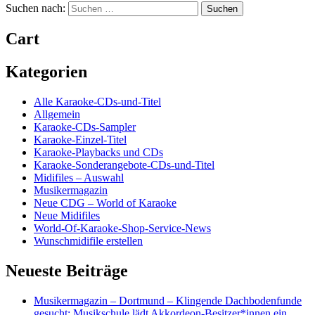
Suchen nach:
Cart
Kategorien
Alle Karaoke-CDs-und-Titel
Allgemein
Karaoke-CDs-Sampler
Karaoke-Einzel-Titel
Karaoke-Playbacks und CDs
Karaoke-Sonderangebote-CDs-und-Titel
Midifiles – Auswahl
Musikermagazin
Neue CDG – World of Karaoke
Neue Midifiles
World-Of-Karaoke-Shop-Service-News
Wunschmidifile erstellen
Neueste Beiträge
Musikermagazin – Dortmund – Klingende Dachbodenfunde
gesucht: Musikschule lädt Akkordeon-Besitzer*innen ein