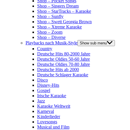
Shop – Pocket Songs
Shop – Singers Dream
Shop – StarTracks – Karaoke
Shop – Sunfly
Shop – Swett Georgia Brown
Shop – Xtreme Karaoke
Shop – Zoom
Shop – Diverse
Playbacks nach Musik-Style
Show sub menu
Country
Deutsche Hits 80-2000 Jahre
Deutsche Oldies 50-60 Jahre
Deutsche Oldies 70-80 Jahre
Deutsche Hits ab 2000
Deutsche Schlager Karaoke
Disco
Disney-Hits
Gospel
Irische Karaoke
Jazz
Karaoke Weltweit
Karneval
Kinderlieder
Lovesongs
Musical und Film