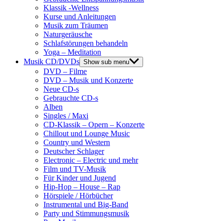
Klassik -Wellness
Kurse und Anleitungen
Musik zum Träumen
Naturgeräusche
Schlafstörungen behandeln
Yoga – Meditation
Musik CD/DVDs
Show sub menu
DVD – Filme
DVD – Musik und Konzerte
Neue CD-s
Gebrauchte CD-s
Alben
Singles / Maxi
CD-Klassik – Opern – Konzerte
Chillout und Lounge Music
Country und Western
Deutscher Schlager
Electronic – Electric und mehr
Film und TV-Musik
Für Kinder und Jugend
Hip-Hop – House – Rap
Hörspiele / Hörbücher
Instrumental und Big-Band
Party und Stimmungsmusik