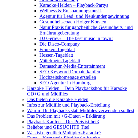
Karaoke-Helden – Playback-Partys
Wellness & Entspannungsmusik
Agentur für Lead- und Neukundengewinnung
Gesundheitscoach Holger Korsten
Natur Praxis für ganzheitliche Gesundheits- und
Ernährungeberatung
DJ GerreG – The best music in town!
Die Disco-Company
Franken-Tageblatt
Hessen-Tageblatt
Mittelrhein-Tageblatt
Damaschun-Media-Entertainment
SEO Keyword Domain kaufen
Hochzeitshomepage erstellen
SEO Agentur in Hamburg
Karaoke-Helden – Dein Playbackshop für Karaoke
CD+G und Midifiles
Das bieten die Karaoke-Helden
Infos zur Midifile und Playback-Erstellung
Warum Du Playbacks statt Midifiles verwenden solltest
Das Problem mit +G-Daten – Erklärung
Playback Kaufen – Der Preis ist heiß
Beliebte und GESUCHTE Titel
Was ist eigentlich Multiplex-Karaoke?