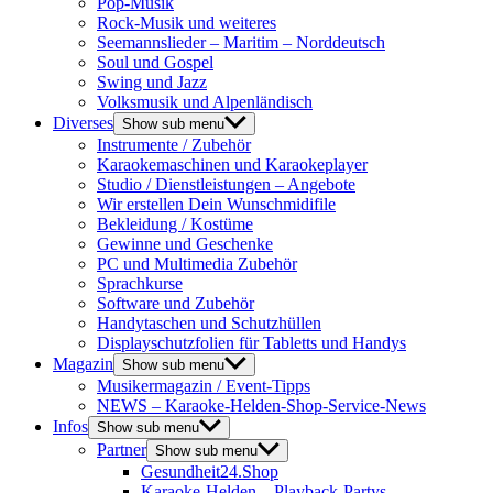
Pop-Musik
Rock-Musik und weiteres
Seemannslieder – Maritim – Norddeutsch
Soul und Gospel
Swing und Jazz
Volksmusik und Alpenländisch
Diverses
Show sub menu
Instrumente / Zubehör
Karaokemaschinen und Karaokeplayer
Studio / Dienstleistungen – Angebote
Wir erstellen Dein Wunschmidifile
Bekleidung / Kostüme
Gewinne und Geschenke
PC und Multimedia Zubehör
Sprachkurse
Software und Zubehör
Handytaschen und Schutzhüllen
Displayschutzfolien für Tabletts und Handys
Magazin
Show sub menu
Musikermagazin / Event-Tipps
NEWS – Karaoke-Helden-Shop-Service-News
Infos
Show sub menu
Partner
Show sub menu
Gesundheit24.Shop
Karaoke-Helden – Playback-Partys