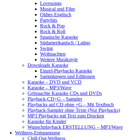
Lovesongs
Musical und Film
Oldies Englisch
Partyhits
Rock & Pop
Rock & Roll
Spanische Karaoke
Südamerikanisch / Latino
Swing
Weihnachten
Weitere Musikstyle
Downloads Karaoke
Einzel-Playbacks Karaoke
Sammlungen und Editionen
Karaoke – DVD und VCD
Karaoke – MP3/Wave
Gebrauchte Karaoke CDs und DVDs
Playback-CD+G – Sampler
Playbacks auf CD ohne +G – Mit Textbuch
Playback-Sampler ohne Texte (Nur Playbacks)
MP3 Playbacks mit Text zum Drucken
Karaoke für Kinder
Wunschplayback ERSTELLUNG – MP3/Wave
Wellness-Entspannung
Chill-Out-Wellness