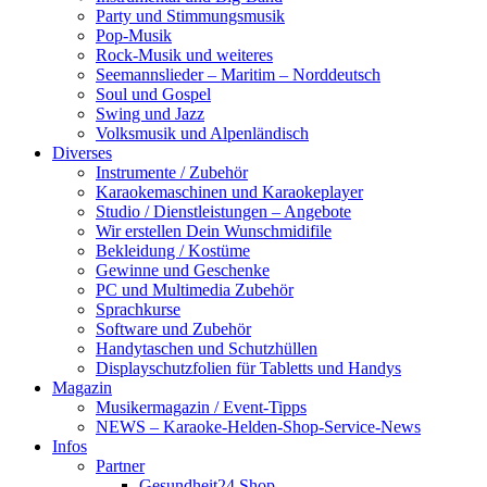
Party und Stimmungsmusik
Pop-Musik
Rock-Musik und weiteres
Seemannslieder – Maritim – Norddeutsch
Soul und Gospel
Swing und Jazz
Volksmusik und Alpenländisch
Diverses
Instrumente / Zubehör
Karaokemaschinen und Karaokeplayer
Studio / Dienstleistungen – Angebote
Wir erstellen Dein Wunschmidifile
Bekleidung / Kostüme
Gewinne und Geschenke
PC und Multimedia Zubehör
Sprachkurse
Software und Zubehör
Handytaschen und Schutzhüllen
Displayschutzfolien für Tabletts und Handys
Magazin
Musikermagazin / Event-Tipps
NEWS – Karaoke-Helden-Shop-Service-News
Infos
Partner
Gesundheit24.Shop