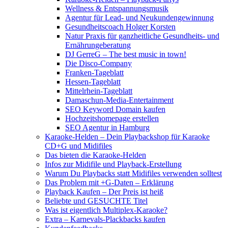
Wellness & Entspannungsmusik
Agentur für Lead- und Neukundengewinnung
Gesundheitscoach Holger Korsten
Natur Praxis für ganzheitliche Gesundheits- und
Ernährungeberatung
DJ GerreG – The best music in town!
Die Disco-Company
Franken-Tageblatt
Hessen-Tageblatt
Mittelrhein-Tageblatt
Damaschun-Media-Entertainment
SEO Keyword Domain kaufen
Hochzeitshomepage erstellen
SEO Agentur in Hamburg
Karaoke-Helden – Dein Playbackshop für Karaoke
CD+G und Midifiles
Das bieten die Karaoke-Helden
Infos zur Midifile und Playback-Erstellung
Warum Du Playbacks statt Midifiles verwenden solltest
Das Problem mit +G-Daten – Erklärung
Playback Kaufen – Der Preis ist heiß
Beliebte und GESUCHTE Titel
Was ist eigentlich Multiplex-Karaoke?
Extra – Karnevals-Plackbacks kaufen