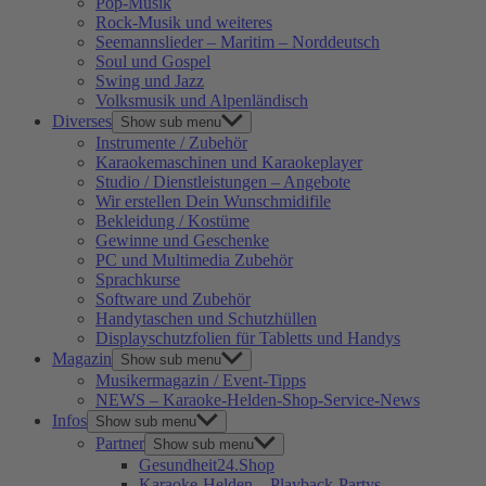
Pop-Musik
Rock-Musik und weiteres
Seemannslieder – Maritim – Norddeutsch
Soul und Gospel
Swing und Jazz
Volksmusik und Alpenländisch
Diverses
Show sub menu
Instrumente / Zubehör
Karaokemaschinen und Karaokeplayer
Studio / Dienstleistungen – Angebote
Wir erstellen Dein Wunschmidifile
Bekleidung / Kostüme
Gewinne und Geschenke
PC und Multimedia Zubehör
Sprachkurse
Software und Zubehör
Handytaschen und Schutzhüllen
Displayschutzfolien für Tabletts und Handys
Magazin
Show sub menu
Musikermagazin / Event-Tipps
NEWS – Karaoke-Helden-Shop-Service-News
Infos
Show sub menu
Partner
Show sub menu
Gesundheit24.Shop
Karaoke-Helden – Playback-Partys