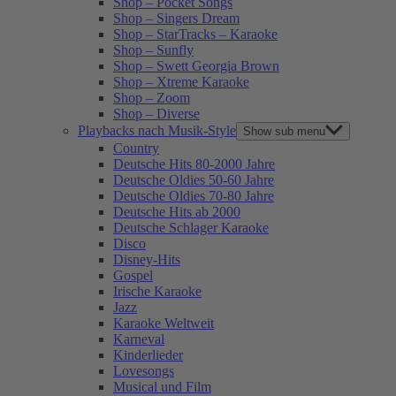
Shop – Pocket Songs
Shop – Singers Dream
Shop – StarTracks – Karaoke
Shop – Sunfly
Shop – Swett Georgia Brown
Shop – Xtreme Karaoke
Shop – Zoom
Shop – Diverse
Playbacks nach Musik-Style
Show sub menu
Country
Deutsche Hits 80-2000 Jahre
Deutsche Oldies 50-60 Jahre
Deutsche Oldies 70-80 Jahre
Deutsche Hits ab 2000
Deutsche Schlager Karaoke
Disco
Disney-Hits
Gospel
Irische Karaoke
Jazz
Karaoke Weltweit
Karneval
Kinderlieder
Lovesongs
Musical und Film