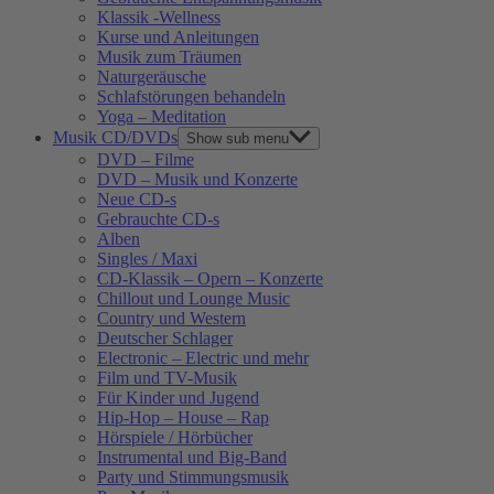
Klassik -Wellness
Kurse und Anleitungen
Musik zum Träumen
Naturgeräusche
Schlafstörungen behandeln
Yoga – Meditation
Musik CD/DVDs
Show sub menu
DVD – Filme
DVD – Musik und Konzerte
Neue CD-s
Gebrauchte CD-s
Alben
Singles / Maxi
CD-Klassik – Opern – Konzerte
Chillout und Lounge Music
Country und Western
Deutscher Schlager
Electronic – Electric und mehr
Film und TV-Musik
Für Kinder und Jugend
Hip-Hop – House – Rap
Hörspiele / Hörbücher
Instrumental und Big-Band
Party und Stimmungsmusik