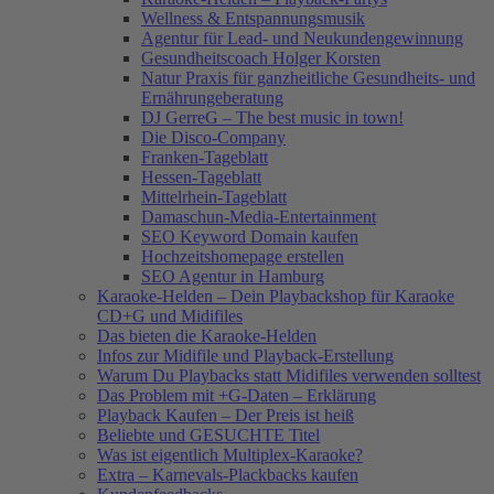
Wellness & Entspannungsmusik
Agentur für Lead- und Neukundengewinnung
Gesundheitscoach Holger Korsten
Natur Praxis für ganzheitliche Gesundheits- und
Ernährungeberatung
DJ GerreG – The best music in town!
Die Disco-Company
Franken-Tageblatt
Hessen-Tageblatt
Mittelrhein-Tageblatt
Damaschun-Media-Entertainment
SEO Keyword Domain kaufen
Hochzeitshomepage erstellen
SEO Agentur in Hamburg
Karaoke-Helden – Dein Playbackshop für Karaoke
CD+G und Midifiles
Das bieten die Karaoke-Helden
Infos zur Midifile und Playback-Erstellung
Warum Du Playbacks statt Midifiles verwenden solltest
Das Problem mit +G-Daten – Erklärung
Playback Kaufen – Der Preis ist heiß
Beliebte und GESUCHTE Titel
Was ist eigentlich Multiplex-Karaoke?
Extra – Karnevals-Plackbacks kaufen