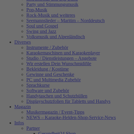
Party und Stimmungsmusik
Pop-Musik
Rock-Musik und weiteres
Seemannslieder – Maritim – Norddeutsch
Soul und Gospel
Swing und Jazz
Volksmusik und Alpenländisch
Diverses
Instrumente / Zubehör
Karaokemaschinen und Karaokeplayer
Studio / Dienstleistungen – Angebote
Wir erstellen Dein Wunschmidifile
Bekleidung / Kostüme
Gewinne und Geschenke
PC und Multimedia Zubehör
Sprachkurse
Software und Zubehör
Handytaschen und Schutzhüllen
Displayschutzfolien für Tabletts und Handys
Magazin
Musikermagazin / Event-Tipps
NEWS – Karaoke-Helden-Shop-Service-News
Infos
Partner
Gesundheit24.Shop