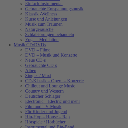
Einfach Instrumental
Gebrauchte Entspannungsmusik
Klassik -Wellness
Kurse und Anleitungen
Musik zum Träumen
Naturgeräusche
Schlafstörungen behandeln
Yoga – Meditation
Musik CD/DVDs
DVD – Filme
DVD – Musik und Konzerte
Neue CD-s
Gebrauchte CD-s
Alben
Singles / Maxi
CD-Klassik – Opern – Konzerte
Chillout und Lounge Music
Country und Western
Deutscher Schlager
Electronic – Electric und mehr
Film und TV-Musik
Für Kinder und Jugend
Hip-Hop – House – Rap
Hörspiele / Hörbücher
Instrumental und Big-Band