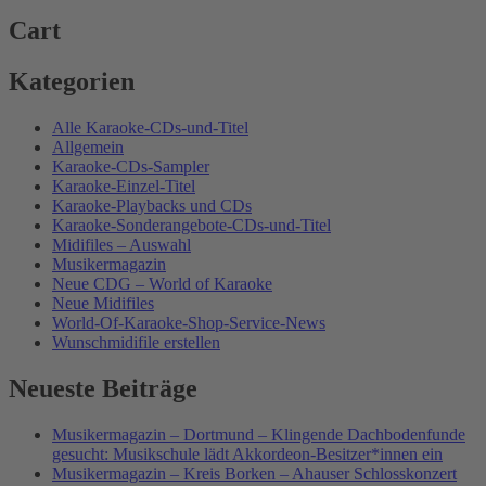
Cart
Kategorien
Alle Karaoke-CDs-und-Titel
Allgemein
Karaoke-CDs-Sampler
Karaoke-Einzel-Titel
Karaoke-Playbacks und CDs
Karaoke-Sonderangebote-CDs-und-Titel
Midifiles – Auswahl
Musikermagazin
Neue CDG – World of Karaoke
Neue Midifiles
World-Of-Karaoke-Shop-Service-News
Wunschmidifile erstellen
Neueste Beiträge
Musikermagazin – Dortmund – Klingende Dachbodenfunde
gesucht: Musikschule lädt Akkordeon-Besitzer*innen ein
Musikermagazin – Kreis Borken – Ahauser Schlosskonzert