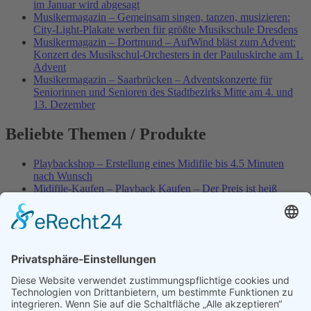
im Januar wird abgesagt
Musikermagazin – Gemeinsam singen, tanzen, musizieren:
City-Light-Plakate werben für größte Musikschule Dresdens
Musikermagazin – Dortmund – AufWind bläst zum Advent:
Konzert des Musikschul-Orchesters in der Pauluskirche am 1.
Advent
Musikermagazin – Saarbrücken – Adventskonzerte für
Seniorinnen und Senioren des Stadtbezirks Mitte am 4. und
13. Dezember
Beliebte Themen / Produkte
Playbackshop – Erstellung eines Midifile bis 4.5 Minuten
nach Wunsch
Midifile-Kaufen – Playback Kaufen – Der Preis ist heiß
Spezial – Karnevals-Plackbacks kaufen
Best of Karaoke – Roy Black – Playbacks – Absolute Rarität
World-of-Karaoke – Midifiles kaufen – Ich baue Dein
Playback
Karaoke-Helden – Was ist eigentlich Multiplex-Karaoke?
Playbackshop – Erstellung eines Wunschmidifile bis 3.5
Minuten
10 Spanische All-TIME Sommerhits als Karaoke-Playbacks –
Absolute Klassiker