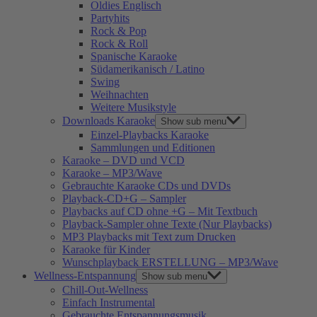
Oldies Englisch
Partyhits
Rock & Pop
Rock & Roll
Spanische Karaoke
Südamerikanisch / Latino
Swing
Weihnachten
Weitere Musikstyle
Downloads Karaoke
Show sub menu
Einzel-Playbacks Karaoke
Sammlungen und Editionen
Karaoke – DVD und VCD
Karaoke – MP3/Wave
Gebrauchte Karaoke CDs und DVDs
Playback-CD+G – Sampler
Playbacks auf CD ohne +G – Mit Textbuch
Playback-Sampler ohne Texte (Nur Playbacks)
MP3 Playbacks mit Text zum Drucken
Karaoke für Kinder
Wunschplayback ERSTELLUNG – MP3/Wave
Wellness-Entspannung
Show sub menu
Chill-Out-Wellness
Einfach Instrumental
Gebrauchte Entspannungsmusik