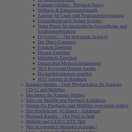
Karaoke-Helden – Playback-Partys
Wellness & Entspannungsmusik
Agentur für Lead- und Neukundengewinnung
Gesundheitscoach Holger Korsten
Natur Praxis für ganzheitliche Gesundheits- und
Ernährungeberatung
DJ GerreG – The best music in town!
Die Disco-Company
Franken-Tageblatt
Hessen-Tageblatt
Mittelrhein-Tageblatt
Damaschun-Media-Entertainment
SEO Keyword Domain kaufen
Hochzeitshomepage erstellen
SEO Agentur in Hamburg
Karaoke-Helden – Dein Playbackshop für Karaoke
CD+G und Midifiles
Das bieten die Karaoke-Helden
Infos zur Midifile und Playback-Erstellung
Warum Du Playbacks statt Midifiles verwenden solltest
Das Problem mit +G-Daten – Erklärung
Playback Kaufen – Der Preis ist heiß
Beliebte und GESUCHTE Titel
Was ist eigentlich Multiplex-Karaoke?