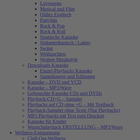
Lovesongs
Musical und Film
Oldies Englisch
Partyhits
Rock & Pop
Rock & Roll
Spanische Karaoke
Südamerikanisch / Latino
Swing
Weihnachten
Weitere Musikstyle
Downloads Karaoke
Einzel-Playbacks Karaoke
Sammlungen und Editionen
Karaoke – DVD und VCD
Karaoke – MP3/Wave
Gebrauchte Karaoke CDs und DVDs
Playback-CD+G – Sampler
Playbacks auf CD ohne +G – Mit Textbuch
Playback-Sampler ohne Texte (Nur Playbacks)
MP3 Playbacks mit Text zum Drucken
Karaoke für Kinder
Wunschplayback ERSTELLUNG – MP3/Wave
Wellness-Entspannung
Chill-Out-Wellness