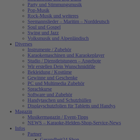
Party und Stimmungsmusik
Pop-Musik
Rock-Musik und weiteres
Seemannslieder – Maritim – Norddeutsch
Soul und Gospel
Swing und Jazz
Volksmusik und Alpenländisch
Diverses
Instrumente / Zubehör
Karaokemaschinen und Karaokeplayer
Studio / Dienstleistungen – Angebote
Wir erstellen Dein Wunschmidifile
Bekleidung / Kostüme
Gewinne und Geschenke
PC und Multimedia Zubehör
Sprachkurse
Software und Zubehör
Handytaschen und Schutzhüllen
Displayschutzfolien für Tabletts und Handys
Magazin
Musikermagazin / Event-Tipps
NEWS – Karaoke-Helden-Shop-Service-News
Infos
Partner
Gesundheit24.Shop