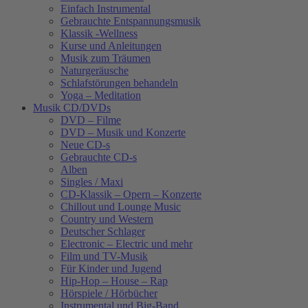
Einfach Instrumental
Gebrauchte Entspannungsmusik
Klassik -Wellness
Kurse und Anleitungen
Musik zum Träumen
Naturgeräusche
Schlafstörungen behandeln
Yoga – Meditation
Musik CD/DVDs
DVD – Filme
DVD – Musik und Konzerte
Neue CD-s
Gebrauchte CD-s
Alben
Singles / Maxi
CD-Klassik – Opern – Konzerte
Chillout und Lounge Music
Country und Western
Deutscher Schlager
Electronic – Electric und mehr
Film und TV-Musik
Für Kinder und Jugend
Hip-Hop – House – Rap
Hörspiele / Hörbücher
Instrumental und Big-Band