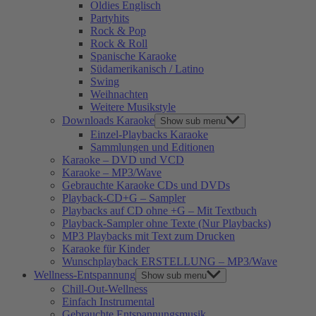
Oldies Englisch
Partyhits
Rock & Pop
Rock & Roll
Spanische Karaoke
Südamerikanisch / Latino
Swing
Weihnachten
Weitere Musikstyle
Downloads Karaoke
Show sub menu
Einzel-Playbacks Karaoke
Sammlungen und Editionen
Karaoke – DVD und VCD
Karaoke – MP3/Wave
Gebrauchte Karaoke CDs und DVDs
Playback-CD+G – Sampler
Playbacks auf CD ohne +G – Mit Textbuch
Playback-Sampler ohne Texte (Nur Playbacks)
MP3 Playbacks mit Text zum Drucken
Karaoke für Kinder
Wunschplayback ERSTELLUNG – MP3/Wave
Wellness-Entspannung
Show sub menu
Chill-Out-Wellness
Einfach Instrumental
Gebrauchte Entspannungsmusik