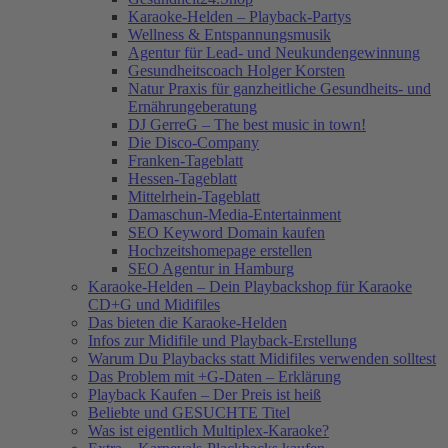
Karaoke-Helden – Playback-Partys
Wellness & Entspannungsmusik
Agentur für Lead- und Neukundengewinnung
Gesundheitscoach Holger Korsten
Natur Praxis für ganzheitliche Gesundheits- und
Ernährungeberatung
DJ GerreG – The best music in town!
Die Disco-Company
Franken-Tageblatt
Hessen-Tageblatt
Mittelrhein-Tageblatt
Damaschun-Media-Entertainment
SEO Keyword Domain kaufen
Hochzeitshomepage erstellen
SEO Agentur in Hamburg
Karaoke-Helden – Dein Playbackshop für Karaoke
CD+G und Midifiles
Das bieten die Karaoke-Helden
Infos zur Midifile und Playback-Erstellung
Warum Du Playbacks statt Midifiles verwenden solltest
Das Problem mit +G-Daten – Erklärung
Playback Kaufen – Der Preis ist heiß
Beliebte und GESUCHTE Titel
Was ist eigentlich Multiplex-Karaoke?