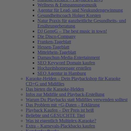
Wellness & Entspannungsmusik
Agentur für Lead- und Neukundengewinnung
Gesundheitscoach Holger Korsten
Natur Praxis für ganzheitliche Gesundheits- und
Ernährungeberatung
DJ GerreG – The best music in town!
Die Disco-Company
Franken-Tageblatt
Hessen-Tageblatt
Mittelrhein-Tageblatt
Damaschun-Media-Entertainment
SEO Keyword Domain kaufen
Hochzeitshomepage erstellen
SEO Agentur in Hamburg
Karaoke-Helden – Dein Playbackshop für Karaoke
CD+G und Midifiles
Das bieten die Karaoke-Helden
Infos zur Midifile und Playback-Erstellung
Warum Du Playbacks statt Midifiles verwenden solltest
Das Problem mit +G-Daten – Erklärung
Playback Kaufen – Der Preis ist heiß
Beliebte und GESUCHTE Titel
Was ist eigentlich Multiplex-Karaoke?
Extra – Karnevals-Plackbacks kaufen