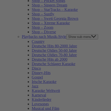
Shop – Pocket Songs
Shop – Singers Dream
Shop – StarTracks – Karaoke
Shop – Sunfly
Shop – Swett Georgia Brown
Shop – Xtreme Karaoke
Shop – Zoom
Shop – Diverse
Playbacks nach Musik-Style
Show sub menu
Country
Deutsche Hits 80-2000 Jahre
Deutsche Oldies 50-60 Jahre
Deutsche Oldies 70-80 Jahre
Deutsche Hits ab 2000
Deutsche Schlager Karaoke
Disco
Disney-Hits
Gospel
Irische Karaoke
Jazz
Karaoke Weltweit
Karneval
Kinderlieder
Lovesongs
Musical und Film