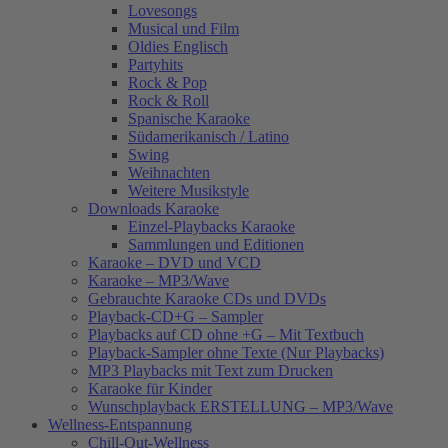
Lovesongs
Musical und Film
Oldies Englisch
Partyhits
Rock & Pop
Rock & Roll
Spanische Karaoke
Südamerikanisch / Latino
Swing
Weihnachten
Weitere Musikstyle
Downloads Karaoke
Einzel-Playbacks Karaoke
Sammlungen und Editionen
Karaoke – DVD und VCD
Karaoke – MP3/Wave
Gebrauchte Karaoke CDs und DVDs
Playback-CD+G – Sampler
Playbacks auf CD ohne +G – Mit Textbuch
Playback-Sampler ohne Texte (Nur Playbacks)
MP3 Playbacks mit Text zum Drucken
Karaoke für Kinder
Wunschplayback ERSTELLUNG – MP3/Wave
Wellness-Entspannung
Chill-Out-Wellness