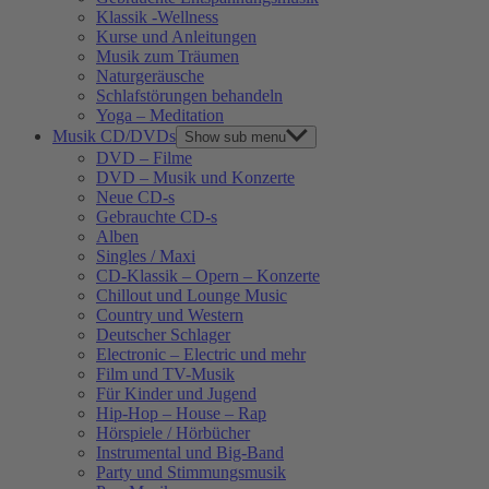
Klassik -Wellness
Kurse und Anleitungen
Musik zum Träumen
Naturgeräusche
Schlafstörungen behandeln
Yoga – Meditation
Musik CD/DVDs
Show sub menu
DVD – Filme
DVD – Musik und Konzerte
Neue CD-s
Gebrauchte CD-s
Alben
Singles / Maxi
CD-Klassik – Opern – Konzerte
Chillout und Lounge Music
Country und Western
Deutscher Schlager
Electronic – Electric und mehr
Film und TV-Musik
Für Kinder und Jugend
Hip-Hop – House – Rap
Hörspiele / Hörbücher
Instrumental und Big-Band
Party und Stimmungsmusik