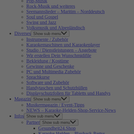
Pop-Musik
Rock-Musik und weiteres
Seemannslieder – Maritim – Norddeutsch
Soul und Gospel
Swing und Jazz
Volksmusik und Alpenländisch
Diverses
Show sub menu
Instrumente / Zubehör
Karaokemaschinen und Karaokeplayer
Studio / Dienstleistungen – Angebote
Wir erstellen Dein Wunschmidifile
Bekleidung / Kostüme
Gewinne und Geschenke
PC und Multimedia Zubehör
Sprachkurse
Software und Zubehör
Handytaschen und Schutzhüllen
Displayschutzfolien für Tabletts und Handys
Magazin
Show sub menu
Musikermagazin / Event-Tipps
NEWS – Karaoke-Helden-Shop-Service-News
Infos
Show sub menu
Partner
Show sub menu
Gesundheit24.Shop
Karaoke-Helden – Playback-Partys