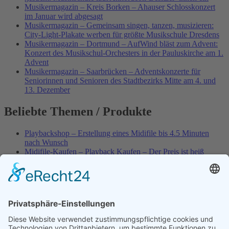
Musikermagazin – Kreis Borken – Ahauser Schlosskonzert
im Januar wird abgesagt
Musikermagazin – Gemeinsam singen, tanzen, musizieren:
City-Light-Plakate werben für größte Musikschule Dresdens
Musikermagazin – Dortmund – AufWind bläst zum Advent:
Konzert des Musikschul-Orchesters in der Pauluskirche am 1.
Advent
Musikermagazin – Saarbrücken – Adventskonzerte für
Seniorinnen und Senioren des Stadtbezirks Mitte am 4. und
13. Dezember
Beliebte Themen / Produkte
Playbackshop – Erstellung eines Midifile bis 4.5 Minuten
nach Wunsch
Midifile-Kaufen – Playback Kaufen – Der Preis ist heiß
Spezial – Karnevals-Plackbacks kaufen
Best of Karaoke – Roy Black – Playbacks – Absolute Rarität
World-of-Karaoke – Midifiles kaufen – Ich baue Dein
Playback
Karaoke-Helden – Was ist eigentlich Multiplex-Karaoke?
Playbackshop – Erstellung eines Wunschmidifile bis 3.5
Minuten
10 Spanische All-TIME Sommerhits als Karaoke-Playbacks –