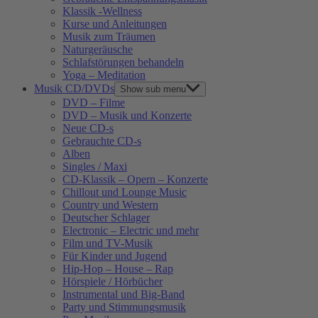
Klassik -Wellness
Kurse und Anleitungen
Musik zum Träumen
Naturgeräusche
Schlafstörungen behandeln
Yoga – Meditation
Musik CD/DVDs
Show sub menu
DVD – Filme
DVD – Musik und Konzerte
Neue CD-s
Gebrauchte CD-s
Alben
Singles / Maxi
CD-Klassik – Opern – Konzerte
Chillout und Lounge Music
Country und Western
Deutscher Schlager
Electronic – Electric und mehr
Film und TV-Musik
Für Kinder und Jugend
Hip-Hop – House – Rap
Hörspiele / Hörbücher
Instrumental und Big-Band
Party und Stimmungsmusik