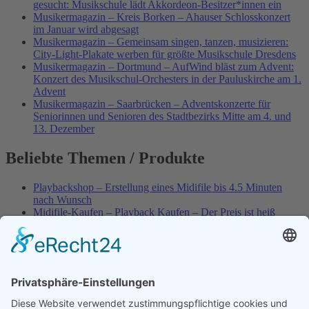
gesucht: Musikschule lädt Akkordeon-Besitzer*innen ein
Musikermagazin – Kreis Borken – Ahauser Schlosskonzert
im Januar wird abgesagt
Musikermagazin – Gemeinsam singen, tanzen, musizieren:
City-Light-Plakate werben für größte Musikschule Dresdens
Musikermagazin – Dortmund – AufWind bläst zum Advent:
Konzert des Musikschul-Orchesters in der Pauluskirche am 1.
Advent
Musikermagazin – Saarbrücken – Adventskonzerte für
Seniorinnen und Senioren des Stadtbezirks Mitte am 4. und
13. Dezember
Beliebte Themen / Produkte
Playbackshop – Erstellung eines Midifile bis 4.5 Minuten
nach Wunsch
Midifile-Kaufen – Playback Kaufen – Der Preis ist heiß
Spezial – Karnevals-Plackbacks kaufen
Best of Karaoke – Roy Black – Playbacks – Absolute Rarität
World-of-Karaoke – Midifiles kaufen – Ich baue Dein
Playback
Karaoke-Helden – Was ist eigentlich Multiplex-Karaoke?
Playbackshop – Erstellung eines Wunschmidifile bis 3.5
Minuten