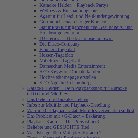
Karaoke-Helden – Playback-Partys
Wellness & Entspannungsmusik
Agentur für Lead- und Neukundengewinnung
Gesundheitscoach Holger Korsten
Natur Praxis für ganzheitliche Gesundheits- und
Ernährungeberatung
DJ GerreG – The best music in town!
Die Disco-Company
Franken-Tageblatt
Hessen-Tageblatt
Mittelrhein-Tageblatt
Damaschun-Media-Entertainment
SEO Keyword Domain kaufen
Hochzeitshomepage erstellen
SEO Agentur in Hamburg
Karaoke-Helden – Dein Playbackshop für Karaoke
CD+G und Midifiles
Das bieten die Karaoke-Helden
Infos zur Midifile und Playback-Erstellung
Warum Du Playbacks statt Midifiles verwenden solltest
Das Problem mit +G-Daten – Erklärung
Playback Kaufen – Der Preis ist heiß
Beliebte und GESUCHTE Titel
Was ist eigentlich Multiplex-Karaoke?