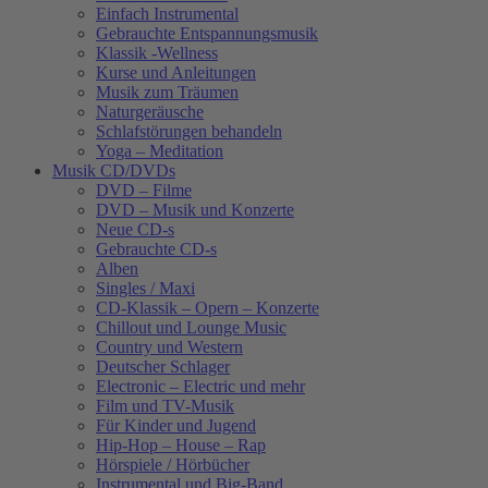
Einfach Instrumental
Gebrauchte Entspannungsmusik
Klassik -Wellness
Kurse und Anleitungen
Musik zum Träumen
Naturgeräusche
Schlafstörungen behandeln
Yoga – Meditation
Musik CD/DVDs
DVD – Filme
DVD – Musik und Konzerte
Neue CD-s
Gebrauchte CD-s
Alben
Singles / Maxi
CD-Klassik – Opern – Konzerte
Chillout und Lounge Music
Country und Western
Deutscher Schlager
Electronic – Electric und mehr
Film und TV-Musik
Für Kinder und Jugend
Hip-Hop – House – Rap
Hörspiele / Hörbücher
Instrumental und Big-Band