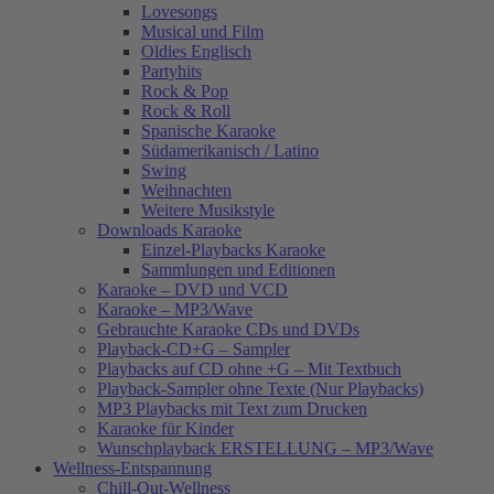
Lovesongs
Musical und Film
Oldies Englisch
Partyhits
Rock & Pop
Rock & Roll
Spanische Karaoke
Südamerikanisch / Latino
Swing
Weihnachten
Weitere Musikstyle
Downloads Karaoke
Einzel-Playbacks Karaoke
Sammlungen und Editionen
Karaoke – DVD und VCD
Karaoke – MP3/Wave
Gebrauchte Karaoke CDs und DVDs
Playback-CD+G – Sampler
Playbacks auf CD ohne +G – Mit Textbuch
Playback-Sampler ohne Texte (Nur Playbacks)
MP3 Playbacks mit Text zum Drucken
Karaoke für Kinder
Wunschplayback ERSTELLUNG – MP3/Wave
Wellness-Entspannung
Chill-Out-Wellness