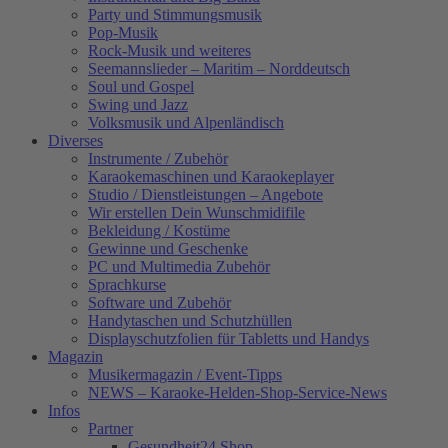
Party und Stimmungsmusik
Pop-Musik
Rock-Musik und weiteres
Seemannslieder – Maritim – Norddeutsch
Soul und Gospel
Swing und Jazz
Volksmusik und Alpenländisch
Diverses
Instrumente / Zubehör
Karaokemaschinen und Karaokeplayer
Studio / Dienstleistungen – Angebote
Wir erstellen Dein Wunschmidifile
Bekleidung / Kostüme
Gewinne und Geschenke
PC und Multimedia Zubehör
Sprachkurse
Software und Zubehör
Handytaschen und Schutzhüllen
Displayschutzfolien für Tabletts und Handys
Magazin
Musikermagazin / Event-Tipps
NEWS – Karaoke-Helden-Shop-Service-News
Infos
Partner
Gesundheit24.Shop