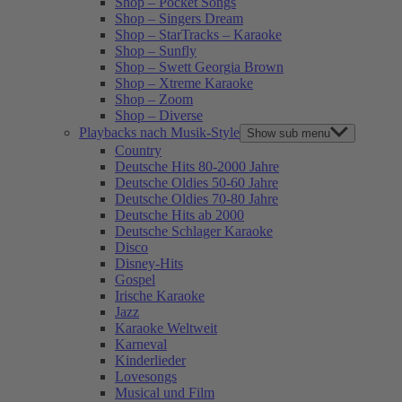
Shop – Pocket Songs
Shop – Singers Dream
Shop – StarTracks – Karaoke
Shop – Sunfly
Shop – Swett Georgia Brown
Shop – Xtreme Karaoke
Shop – Zoom
Shop – Diverse
Playbacks nach Musik-Style
Show sub menu
Country
Deutsche Hits 80-2000 Jahre
Deutsche Oldies 50-60 Jahre
Deutsche Oldies 70-80 Jahre
Deutsche Hits ab 2000
Deutsche Schlager Karaoke
Disco
Disney-Hits
Gospel
Irische Karaoke
Jazz
Karaoke Weltweit
Karneval
Kinderlieder
Lovesongs
Musical und Film