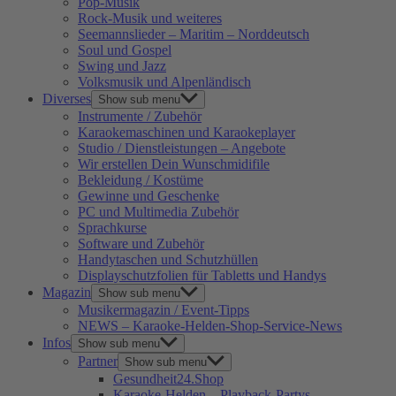
Pop-Musik
Rock-Musik und weiteres
Seemannslieder – Maritim – Norddeutsch
Soul und Gospel
Swing und Jazz
Volksmusik und Alpenländisch
Diverses
Show sub menu
Instrumente / Zubehör
Karaokemaschinen und Karaokeplayer
Studio / Dienstleistungen – Angebote
Wir erstellen Dein Wunschmidifile
Bekleidung / Kostüme
Gewinne und Geschenke
PC und Multimedia Zubehör
Sprachkurse
Software und Zubehör
Handytaschen und Schutzhüllen
Displayschutzfolien für Tabletts und Handys
Magazin
Show sub menu
Musikermagazin / Event-Tipps
NEWS – Karaoke-Helden-Shop-Service-News
Infos
Show sub menu
Partner
Show sub menu
Gesundheit24.Shop
Karaoke-Helden – Playback-Partys