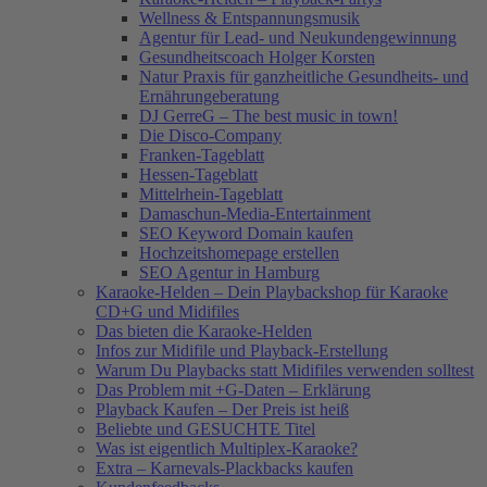
Wellness & Entspannungsmusik
Agentur für Lead- und Neukundengewinnung
Gesundheitscoach Holger Korsten
Natur Praxis für ganzheitliche Gesundheits- und
Ernährungeberatung
DJ GerreG – The best music in town!
Die Disco-Company
Franken-Tageblatt
Hessen-Tageblatt
Mittelrhein-Tageblatt
Damaschun-Media-Entertainment
SEO Keyword Domain kaufen
Hochzeitshomepage erstellen
SEO Agentur in Hamburg
Karaoke-Helden – Dein Playbackshop für Karaoke
CD+G und Midifiles
Das bieten die Karaoke-Helden
Infos zur Midifile und Playback-Erstellung
Warum Du Playbacks statt Midifiles verwenden solltest
Das Problem mit +G-Daten – Erklärung
Playback Kaufen – Der Preis ist heiß
Beliebte und GESUCHTE Titel
Was ist eigentlich Multiplex-Karaoke?
Extra – Karnevals-Plackbacks kaufen