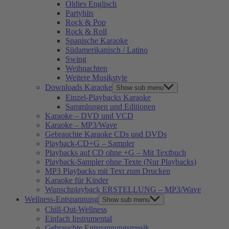
Oldies Englisch
Partyhits
Rock & Pop
Rock & Roll
Spanische Karaoke
Südamerikanisch / Latino
Swing
Weihnachten
Weitere Musikstyle
Downloads Karaoke
Show sub menu
Einzel-Playbacks Karaoke
Sammlungen und Editionen
Karaoke – DVD und VCD
Karaoke – MP3/Wave
Gebrauchte Karaoke CDs und DVDs
Playback-CD+G – Sampler
Playbacks auf CD ohne +G – Mit Textbuch
Playback-Sampler ohne Texte (Nur Playbacks)
MP3 Playbacks mit Text zum Drucken
Karaoke für Kinder
Wunschplayback ERSTELLUNG – MP3/Wave
Wellness-Entspannung
Show sub menu
Chill-Out-Wellness
Einfach Instrumental
Gebrauchte Entspannungsmusik