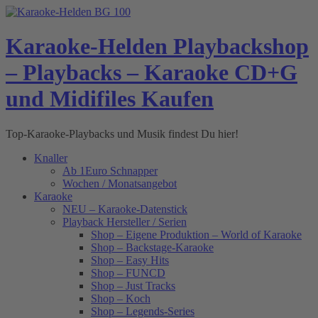
Skip
to
content
Karaoke-Helden Playbackshop
– Playbacks – Karaoke CD+G
und Midifiles Kaufen
Top-Karaoke-Playbacks und Musik findest Du hier!
Knaller
Ab 1Euro Schnapper
Wochen / Monatsangebot
Karaoke
NEU – Karaoke-Datenstick
Playback Hersteller / Serien
Shop – Eigene Produktion – World of Karaoke
Shop – Backstage-Karaoke
Shop – Easy Hits
Shop – FUNCD
Shop – Just Tracks
Shop – Koch
Shop – Legends-Series