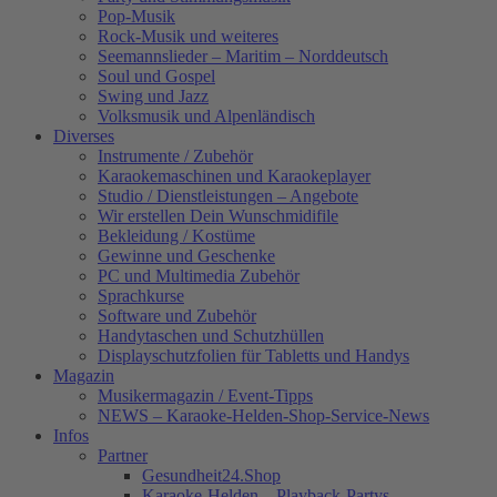
Pop-Musik
Rock-Musik und weiteres
Seemannslieder – Maritim – Norddeutsch
Soul und Gospel
Swing und Jazz
Volksmusik und Alpenländisch
Diverses
Instrumente / Zubehör
Karaokemaschinen und Karaokeplayer
Studio / Dienstleistungen – Angebote
Wir erstellen Dein Wunschmidifile
Bekleidung / Kostüme
Gewinne und Geschenke
PC und Multimedia Zubehör
Sprachkurse
Software und Zubehör
Handytaschen und Schutzhüllen
Displayschutzfolien für Tabletts und Handys
Magazin
Musikermagazin / Event-Tipps
NEWS – Karaoke-Helden-Shop-Service-News
Infos
Partner
Gesundheit24.Shop
Karaoke-Helden – Playback-Partys