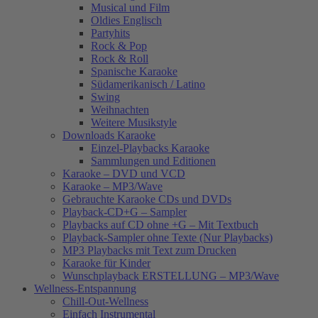
Musical und Film
Oldies Englisch
Partyhits
Rock & Pop
Rock & Roll
Spanische Karaoke
Südamerikanisch / Latino
Swing
Weihnachten
Weitere Musikstyle
Downloads Karaoke
Einzel-Playbacks Karaoke
Sammlungen und Editionen
Karaoke – DVD und VCD
Karaoke – MP3/Wave
Gebrauchte Karaoke CDs und DVDs
Playback-CD+G – Sampler
Playbacks auf CD ohne +G – Mit Textbuch
Playback-Sampler ohne Texte (Nur Playbacks)
MP3 Playbacks mit Text zum Drucken
Karaoke für Kinder
Wunschplayback ERSTELLUNG – MP3/Wave
Wellness-Entspannung
Chill-Out-Wellness
Einfach Instrumental