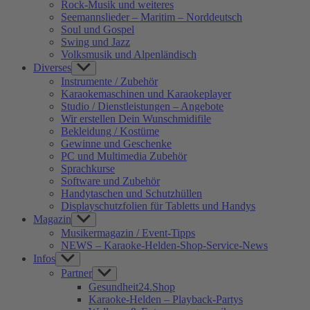
Rock-Musik und weiteres
Seemannslieder – Maritim – Norddeutsch
Soul und Gospel
Swing und Jazz
Volksmusik und Alpenländisch
Diverses
Show
sub
Instrumente / Zubehör
menu
Karaokemaschinen und Karaokeplayer
Studio / Dienstleistungen – Angebote
Wir erstellen Dein Wunschmidifile
Bekleidung / Kostüme
Gewinne und Geschenke
PC und Multimedia Zubehör
Sprachkurse
Software und Zubehör
Handytaschen und Schutzhüllen
Displayschutzfolien für Tabletts und Handys
Magazin
Show
sub
Musikermagazin / Event-Tipps
menu
NEWS – Karaoke-Helden-Shop-Service-News
Infos
Show
sub
Partner
Show
menu
sub
Gesundheit24.Shop
menu
Karaoke-Helden – Playback-Partys