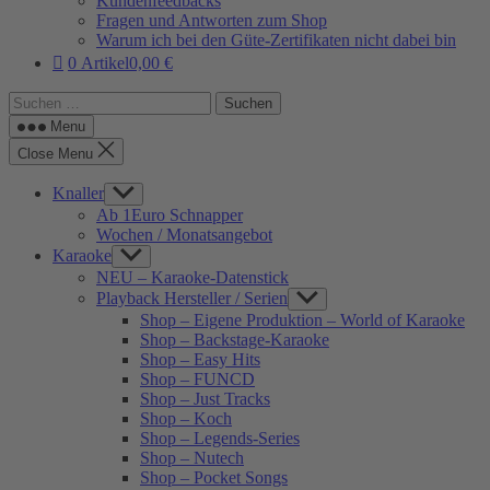
Kundenfeedbacks
Fragen und Antworten zum Shop
Warum ich bei den Güte-Zertifikaten nicht dabei bin
0 Artikel
0,00 €
Suchen
nach:
Menu
Close Menu
Knaller
Show
sub
Ab 1Euro Schnapper
menu
Wochen / Monatsangebot
Karaoke
Show
sub
NEU – Karaoke-Datenstick
menu
Playback Hersteller / Serien
Show
sub
Shop – Eigene Produktion – World of Karaoke
menu
Shop – Backstage-Karaoke
Shop – Easy Hits
Shop – FUNCD
Shop – Just Tracks
Shop – Koch
Shop – Legends-Series
Shop – Nutech
Shop – Pocket Songs