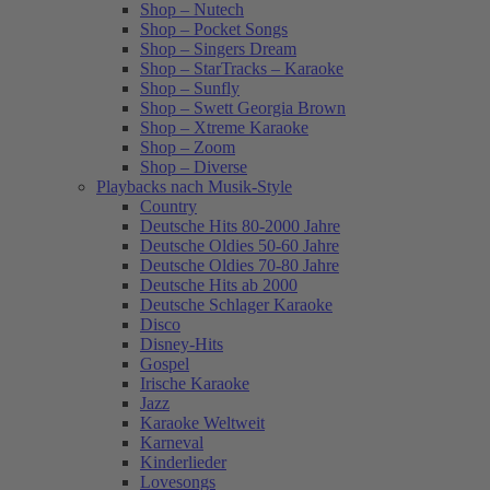
Shop – Nutech
Shop – Pocket Songs
Shop – Singers Dream
Shop – StarTracks – Karaoke
Shop – Sunfly
Shop – Swett Georgia Brown
Shop – Xtreme Karaoke
Shop – Zoom
Shop – Diverse
Playbacks nach Musik-Style
Country
Deutsche Hits 80-2000 Jahre
Deutsche Oldies 50-60 Jahre
Deutsche Oldies 70-80 Jahre
Deutsche Hits ab 2000
Deutsche Schlager Karaoke
Disco
Disney-Hits
Gospel
Irische Karaoke
Jazz
Karaoke Weltweit
Karneval
Kinderlieder
Lovesongs