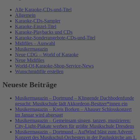
Alle Karaoke-CDs-und-Titel
Allgemein
Karaoke-CDs-Sampler
Karaoke-Einzel-Titel
Karaoke-Playbacks und CDs
Karaoke-Sonderangebote-CDs-und-Titel
Midifiles – Auswahl
Musikermagazin
Neue CDG – World of Karaoke
Neue Midifiles
World-Of-Karaoke-Shop-Service-News
Wunschmidifile erstellen
Neueste Beiträge
Musikermagazin – Dortmund – Klingende Dachbodenfunde
gesucht: Musikschule lädt Akkordeon-Besitzer*innen ein
Musikermagazin – Kreis Borken – Ahauser Schlosskonzert
im Januar wird abgesagt
Musikermagazin – Gemeinsam singen, tanzen, musizieren:
City-Light-Plakate werben für größte Musikschule Dresdens
Musikermagazin – Dortmund – AufWind bläst zum Advent:
Konzert des Musikschul-Orchesters in der Pauluskirche am 1.