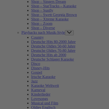
Shop – Singers Dream
Shop – StarTracks – Karaoke
Shop – Sunfly
Shop – Swett Georgia Brown
Shop – Xtreme Karaoke
Shop – Zoom
Shop – Diverse
Playbacks nach Musik-Style
Show
sub
Country
menu
Deutsche Hits 80-2000 Jahre
Deutsche Oldies 50-60 Jahre
Deutsche Oldies 70-80 Jahre
Deutsche Hits ab 2000
Deutsche Schlager Karaoke
Disco
Disney-Hits
Gospel
Irische Karaoke
Jazz
Karaoke Weltweit
Karneval
Kinderlieder
Lovesongs
Musical und Film
Oldies Englisch