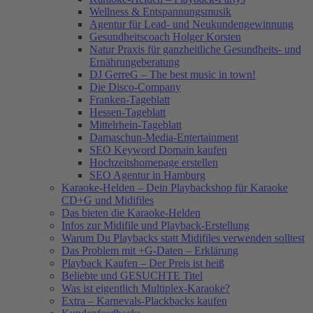
Wellness & Entspannungsmusik
Agentur für Lead- und Neukundengewinnung
Gesundheitscoach Holger Korsten
Natur Praxis für ganzheitliche Gesundheits- und
Ernährungeberatung
DJ GerreG – The best music in town!
Die Disco-Company
Franken-Tageblatt
Hessen-Tageblatt
Mittelrhein-Tageblatt
Damaschun-Media-Entertainment
SEO Keyword Domain kaufen
Hochzeitshomepage erstellen
SEO Agentur in Hamburg
Karaoke-Helden – Dein Playbackshop für Karaoke
CD+G und Midifiles
Das bieten die Karaoke-Helden
Infos zur Midifile und Playback-Erstellung
Warum Du Playbacks statt Midifiles verwenden solltest
Das Problem mit +G-Daten – Erklärung
Playback Kaufen – Der Preis ist heiß
Beliebte und GESUCHTE Titel
Was ist eigentlich Multiplex-Karaoke?
Extra – Karnevals-Plackbacks kaufen