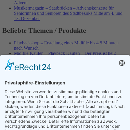
Advent
Musikermagazin – Saarbrücken – Adventskonzerte für
Seniorinnen und Senioren des Stadtbezirks Mitte am 4. und
13. Dezember
Beliebte Themen / Produkte
Playbackshop – Erstellung eines Midifile bis 4.5 Minuten
nach Wunsch
Midifile-Kaufen – Playback Kaufen – Der Preis ist heiß
Best of Karaoke – Roy Black – Playbacks – Absolute Rarität
Spezial – Karnevals-Plackbacks kaufen
World-of-Karaoke – Midifiles kaufen – Ich baue Dein
Playback
Karaoke-Helden – Was ist eigentlich Multiplex-Karaoke?
Playbackshop – Erstellung eines Wunschmidifile bis 3.5
Minuten
10 Spanische All-TIME Sommerhits als Karaoke-Playbacks –
Absolute Klassiker
Playbackshop – Erstellung eines Wunschmidifile bis 3.0
Minuten
Dein AKTUELLER Warenkorb
Versandkosten