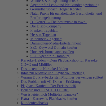
Wellness & Entspannungsmusik
Agentur für Lead- und Neukundengewinnung
Gesundheitscoach Holger Korsten
Natur Praxis für ganzheitliche Gesundheits- und
Ernährungeberatung
DJ GerreG – The best music in town!
Die Disco-Company
Franken-Tageblatt
Hessen-Tageblatt
Mittelrhein-Tageblatt
Damaschun-Media-Entertainment
SEO Keyword Domain kaufen
Hochzeitshomepage erstellen
SEO Agentur in Hamburg
Karaoke-Helden – Dein Playbackshop für Karaoke
CD+G und Midifiles
Das bieten die Karaoke-Helden
Infos zur Midifile und Playback-Erstellung
Warum Du Playbacks statt Midifiles verwenden solltest
Das Problem mit +G-Daten – Erklärung
Playback Kaufen – Der Preis ist heiß
Beliebte und GESUCHTE Titel
Was ist eigentlich Multiplex-Karaoke?
Extra – Karnevals-Plackbacks kaufen
Kundenfeedbacks