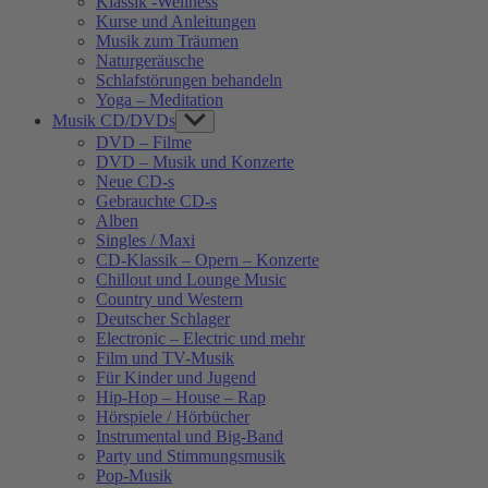
Klassik -Wellness
Kurse und Anleitungen
Musik zum Träumen
Naturgeräusche
Schlafstörungen behandeln
Yoga – Meditation
Musik CD/DVDs
Show
sub
DVD – Filme
menu
DVD – Musik und Konzerte
Neue CD-s
Gebrauchte CD-s
Alben
Singles / Maxi
CD-Klassik – Opern – Konzerte
Chillout und Lounge Music
Country und Western
Deutscher Schlager
Electronic – Electric und mehr
Film und TV-Musik
Für Kinder und Jugend
Hip-Hop – House – Rap
Hörspiele / Hörbücher
Instrumental und Big-Band
Party und Stimmungsmusik
Pop-Musik