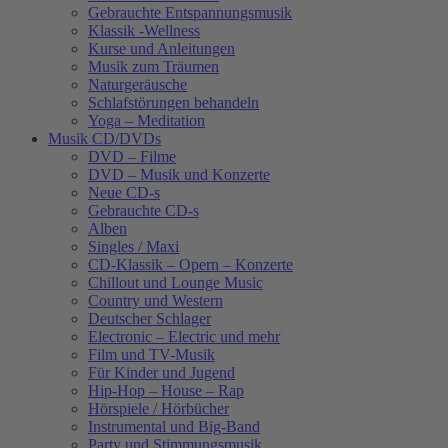
Gebrauchte Entspannungsmusik
Klassik -Wellness
Kurse und Anleitungen
Musik zum Träumen
Naturgeräusche
Schlafstörungen behandeln
Yoga – Meditation
Musik CD/DVDs
DVD – Filme
DVD – Musik und Konzerte
Neue CD-s
Gebrauchte CD-s
Alben
Singles / Maxi
CD-Klassik – Opern – Konzerte
Chillout und Lounge Music
Country und Western
Deutscher Schlager
Electronic – Electric und mehr
Film und TV-Musik
Für Kinder und Jugend
Hip-Hop – House – Rap
Hörspiele / Hörbücher
Instrumental und Big-Band
Party und Stimmungsmusik