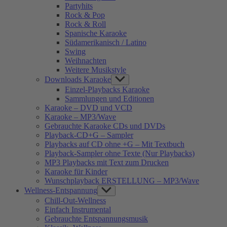
Partyhits
Rock & Pop
Rock & Roll
Spanische Karaoke
Südamerikanisch / Latino
Swing
Weihnachten
Weitere Musikstyle
Downloads Karaoke
Show
sub
Einzel-Playbacks Karaoke
menu
Sammlungen und Editionen
Karaoke – DVD und VCD
Karaoke – MP3/Wave
Gebrauchte Karaoke CDs und DVDs
Playback-CD+G – Sampler
Playbacks auf CD ohne +G – Mit Textbuch
Playback-Sampler ohne Texte (Nur Playbacks)
MP3 Playbacks mit Text zum Drucken
Karaoke für Kinder
Wunschplayback ERSTELLUNG – MP3/Wave
Wellness-Entspannung
Show
sub
Chill-Out-Wellness
menu
Einfach Instrumental
Gebrauchte Entspannungsmusik