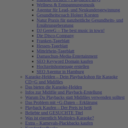
Wellness & Entspannungsmusik
Agentur für Lead- und Neukundengewinnung
Gesundheitscoach Holger Korsten
Natur Praxis für ganzheitliche Gesundheits- und
Ernährungeberatung
DJ GerreG – The best music in town!
Die Disco-Company
Franken-Tageblatt
Hessen-Tageblatt
Mittelrhein-Tageblatt
Damaschun-Media-Entertainment
SEO Keyword Domain kaufen
Hochzeitshomepage erstellen
SEO Agentur in Hamburg
Karaoke-Helden – Dein Playbackshop für Karaoke
CD+G und Midifiles
Das bieten die Karaoke-Helden
Infos zur Midifile und Playback-Erstellung
Warum Du Playbacks statt Midifiles verwenden solltest
Das Problem mit +G-Daten – Erklärung
Playback Kaufen – Der Preis ist heiß
Beliebte und GESUCHTE Titel
Was ist eigentlich Multiplex-Karaoke?
Extra – Karnevals-Plackbacks kaufen