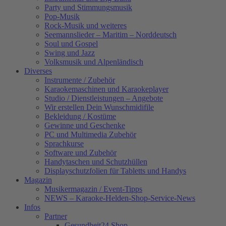
Party und Stimmungsmusik
Pop-Musik
Rock-Musik und weiteres
Seemannslieder – Maritim – Norddeutsch
Soul und Gospel
Swing und Jazz
Volksmusik und Alpenländisch
Diverses
Instrumente / Zubehör
Karaokemaschinen und Karaokeplayer
Studio / Dienstleistungen – Angebote
Wir erstellen Dein Wunschmidifile
Bekleidung / Kostüme
Gewinne und Geschenke
PC und Multimedia Zubehör
Sprachkurse
Software und Zubehör
Handytaschen und Schutzhüllen
Displayschutzfolien für Tabletts und Handys
Magazin
Musikermagazin / Event-Tipps
NEWS – Karaoke-Helden-Shop-Service-News
Infos
Partner
Gesundheit24.Shop