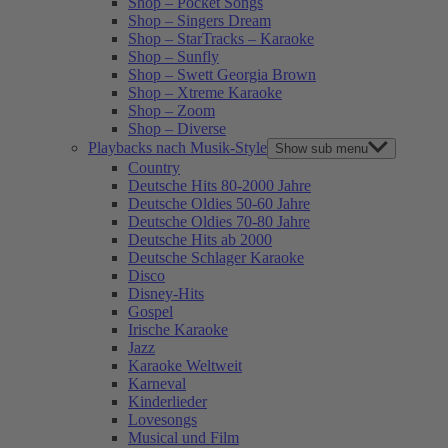
Shop – Pocket Songs
Shop – Singers Dream
Shop – StarTracks – Karaoke
Shop – Sunfly
Shop – Swett Georgia Brown
Shop – Xtreme Karaoke
Shop – Zoom
Shop – Diverse
Playbacks nach Musik-Style
Show sub menu
Country
Deutsche Hits 80-2000 Jahre
Deutsche Oldies 50-60 Jahre
Deutsche Oldies 70-80 Jahre
Deutsche Hits ab 2000
Deutsche Schlager Karaoke
Disco
Disney-Hits
Gospel
Irische Karaoke
Jazz
Karaoke Weltweit
Karneval
Kinderlieder
Lovesongs
Musical und Film