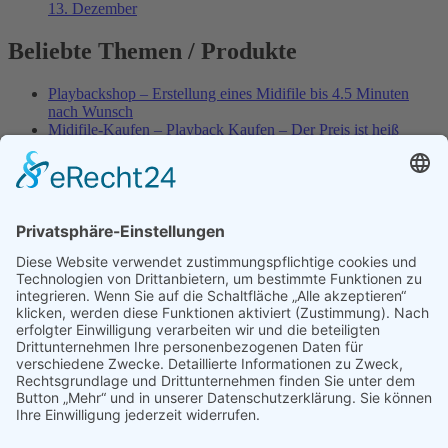
13. Dezember
Beliebte Themen / Produkte
Playbackshop – Erstellung eines Midifile bis 4.5 Minuten
nach Wunsch
Midifile-Kaufen – Playback Kaufen – Der Preis ist heiß
Spezial – Karnevals-Plackbacks kaufen
Best of Karaoke – Roy Black – Playbacks – Absolute Rarität
World-of-Karaoke – Midifiles kaufen – Ich baue Dein
Playback
Karaoke-Helden – Was ist eigentlich Multiplex-Karaoke?
Playbackshop – Erstellung eines Wunschmidifile bis 3.5
Minuten
10 Spanische All-TIME Sommerhits als Karaoke-Playbacks –
Absolute Klassiker
Dein AKTUELLER Warenkorb
Playbackshop – Erstellung eines Wunschmidifile bis 3.0
Minuten
Versandkosten
Widerruf
Shop-AGB
Zahlungsmöglichkeiten