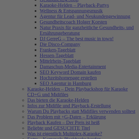
Karaoke-Helden – Playback-Partys
Wellness & Entspannungsmusik
Agentur für Lead- und Neukundengewinnung
Gesundheitscoach Holger Korsten
Natur Praxis für ganzheitliche Gesundheits- und
Ernährungeberatung
DJ GerreG – The best music in town!
Die Disco-Company
Franken-Tageblatt
Hessen-Tageblatt
Mittelrhein-Tageblatt
Damaschun-Media-Entertainment
SEO Keyword Domain kaufen
Hochzeitshomepage erstellen
SEO Agentur in Hamburg
Karaoke-Helden – Dein Playbackshop für Karaoke
CD+G und Midifiles
Das bieten die Karaoke-Helden
Infos zur Midifile und Playback-Erstellung
Warum Du Playbacks statt Midifiles verwenden solltest
Das Problem mit +G-Daten – Erklärung
Playback Kaufen – Der Preis ist heiß
Beliebte und GESUCHTE Titel
Was ist eigentlich Multiplex-Karaoke?