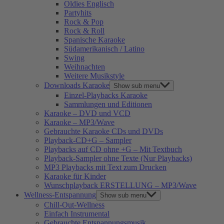
Oldies Englisch
Partyhits
Rock & Pop
Rock & Roll
Spanische Karaoke
Südamerikanisch / Latino
Swing
Weihnachten
Weitere Musikstyle
Downloads Karaoke
Show sub menu
Einzel-Playbacks Karaoke
Sammlungen und Editionen
Karaoke – DVD und VCD
Karaoke – MP3/Wave
Gebrauchte Karaoke CDs und DVDs
Playback-CD+G – Sampler
Playbacks auf CD ohne +G – Mit Textbuch
Playback-Sampler ohne Texte (Nur Playbacks)
MP3 Playbacks mit Text zum Drucken
Karaoke für Kinder
Wunschplayback ERSTELLUNG – MP3/Wave
Wellness-Entspannung
Show sub menu
Chill-Out-Wellness
Einfach Instrumental
Gebrauchte Entspannungsmusik