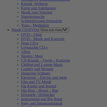
Klassik -Wellness
Kurse und Anleitungen
Musik zum Träumen
Naturgeräusche
Schlafstörungen behandeln
Yoga – Meditation
Musik CD/DVDs
Show sub menu
DVD – Filme
DVD – Musik und Konzerte
Neue CD-s
Gebrauchte CD-s
Alben
Singles / Maxi
CD-Klassik – Opern – Konzerte
Chillout und Lounge Music
Country und Western
Deutscher Schlager
Electronic – Electric und mehr
Film und TV-Musik
Für Kinder und Jugend
Hip-Hop – House – Rap
Hörspiele / Hörbücher
Instrumental und Big-Band
Party und Stimmungsmusik