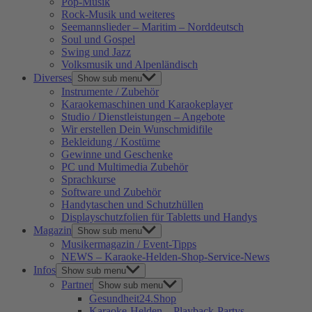
Pop-Musik
Rock-Musik und weiteres
Seemannslieder – Maritim – Norddeutsch
Soul und Gospel
Swing und Jazz
Volksmusik und Alpenländisch
Diverses
Show sub menu
Instrumente / Zubehör
Karaokemaschinen und Karaokeplayer
Studio / Dienstleistungen – Angebote
Wir erstellen Dein Wunschmidifile
Bekleidung / Kostüme
Gewinne und Geschenke
PC und Multimedia Zubehör
Sprachkurse
Software und Zubehör
Handytaschen und Schutzhüllen
Displayschutzfolien für Tabletts und Handys
Magazin
Show sub menu
Musikermagazin / Event-Tipps
NEWS – Karaoke-Helden-Shop-Service-News
Infos
Show sub menu
Partner
Show sub menu
Gesundheit24.Shop
Karaoke-Helden – Playback-Partys