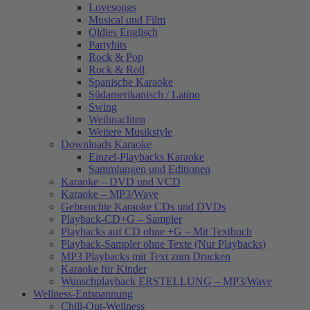
Lovesongs
Musical und Film
Oldies Englisch
Partyhits
Rock & Pop
Rock & Roll
Spanische Karaoke
Südamerikanisch / Latino
Swing
Weihnachten
Weitere Musikstyle
Downloads Karaoke
Einzel-Playbacks Karaoke
Sammlungen und Editionen
Karaoke – DVD und VCD
Karaoke – MP3/Wave
Gebrauchte Karaoke CDs und DVDs
Playback-CD+G – Sampler
Playbacks auf CD ohne +G – Mit Textbuch
Playback-Sampler ohne Texte (Nur Playbacks)
MP3 Playbacks mit Text zum Drucken
Karaoke für Kinder
Wunschplayback ERSTELLUNG – MP3/Wave
Wellness-Entspannung
Chill-Out-Wellness