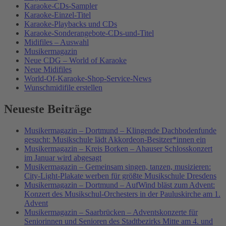
Karaoke-CDs-Sampler
Karaoke-Einzel-Titel
Karaoke-Playbacks und CDs
Karaoke-Sonderangebote-CDs-und-Titel
Midifiles – Auswahl
Musikermagazin
Neue CDG – World of Karaoke
Neue Midifiles
World-Of-Karaoke-Shop-Service-News
Wunschmidifile erstellen
Neueste Beiträge
Musikermagazin – Dortmund – Klingende Dachbodenfunde
gesucht: Musikschule lädt Akkordeon-Besitzer*innen ein
Musikermagazin – Kreis Borken – Ahauser Schlosskonzert
im Januar wird abgesagt
Musikermagazin – Gemeinsam singen, tanzen, musizieren:
City-Light-Plakate werben für größte Musikschule Dresdens
Musikermagazin – Dortmund – AufWind bläst zum Advent:
Konzert des Musikschul-Orchesters in der Pauluskirche am 1.
Advent
Musikermagazin – Saarbrücken – Adventskonzerte für
Seniorinnen und Senioren des Stadtbezirks Mitte am 4. und