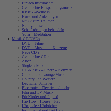
Einfach Instrumental
Gebrauchte Entspannungsmusik
Klassik -Wellness
Kurse und Anleitungen
Musik zum Träumen
Naturgeräusche
Schlafstörungen behandeln
Yoga – Meditation
Musik CD/DVDs
DVD – Filme
DVD – Musik und Konzerte
Neue CD-s
Gebrauchte CD-s
Alben
Singles / Maxi
CD-Klassik – Opern – Konzerte
Chillout und Lounge Music
Country und Western
Deutscher Schlager
Electronic – Electric und mehr
Film und TV-Musik
Für Kinder und Jugend
Hip-Hop – House – Rap
Hörspiele / Hörbücher
Instrumental und Big-Band