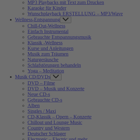
MP3 Playbacks mit Text zum Drucken
Karaoke für Kinder
Wunschplayback ERSTELLUNG – MP3/Wave
Wellness-Entspannung
Show
sub
Chill-Out-Wellness
menu
Einfach Instrumental
Gebrauchte Entspannungsmusik
Klassik -Wellness
Kurse und Anleitungen
Musik zum Träumen
Naturgeräusche
Schlafstörungen behandeln
Yoga – Meditation
Musik CD/DVDs
Show
sub
DVD – Filme
menu
DVD – Musik und Konzerte
Neue CD-s
Gebrauchte CD-s
Alben
Singles / Maxi
CD-Klassik – Opern – Konzerte
Chillout und Lounge Music
Country und Western
Deutscher Schlager
Electronic – Electric und mehr