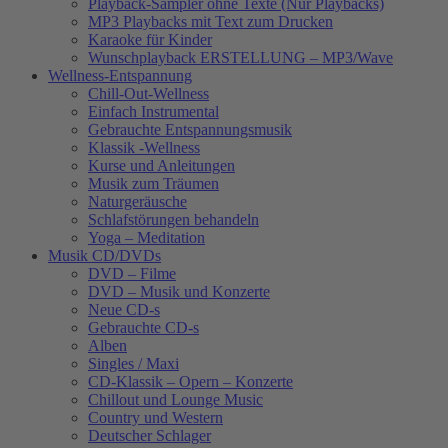
Playback-Sampler ohne Texte (Nur Playbacks)
MP3 Playbacks mit Text zum Drucken
Karaoke für Kinder
Wunschplayback ERSTELLUNG – MP3/Wave
Wellness-Entspannung
Chill-Out-Wellness
Einfach Instrumental
Gebrauchte Entspannungsmusik
Klassik -Wellness
Kurse und Anleitungen
Musik zum Träumen
Naturgeräusche
Schlafstörungen behandeln
Yoga – Meditation
Musik CD/DVDs
DVD – Filme
DVD – Musik und Konzerte
Neue CD-s
Gebrauchte CD-s
Alben
Singles / Maxi
CD-Klassik – Opern – Konzerte
Chillout und Lounge Music
Country und Western
Deutscher Schlager