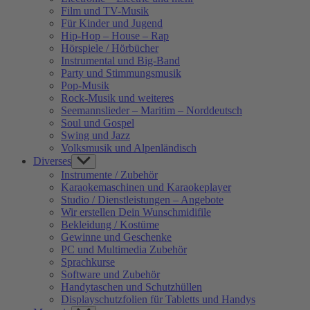
Film und TV-Musik
Für Kinder und Jugend
Hip-Hop – House – Rap
Hörspiele / Hörbücher
Instrumental und Big-Band
Party und Stimmungsmusik
Pop-Musik
Rock-Musik und weiteres
Seemannslieder – Maritim – Norddeutsch
Soul und Gospel
Swing und Jazz
Volksmusik und Alpenländisch
Diverses
Show
sub
Instrumente / Zubehör
menu
Karaokemaschinen und Karaokeplayer
Studio / Dienstleistungen – Angebote
Wir erstellen Dein Wunschmidifile
Bekleidung / Kostüme
Gewinne und Geschenke
PC und Multimedia Zubehör
Sprachkurse
Software und Zubehör
Handytaschen und Schutzhüllen
Displayschutzfolien für Tabletts und Handys