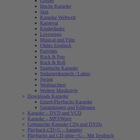
Gospel
Irische Karaoke
Jazz
Karaoke Weltweit
Karneval
Kinderlieder
Lovesongs
Musical und Film
Oldies Englisch
Partyhits
Rock & Pop
Rock & Roll
Spanische Karaoke
Südamerikanisch / Latino
Swing
Weihnachten
Weitere Musikstyle
Downloads Karaoke
Einzel-Playbacks Karaoke
Sammlungen und Editionen
Karaoke – DVD und VCD
Karaoke – MP3/Wave
Gebrauchte Karaoke CDs und DVDs
Playback-CD+G – Sampler
Playbacks auf CD ohne +G – Mit Textbuch