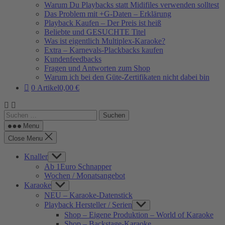
Warum Du Playbacks statt Midifiles verwenden solltest
Das Problem mit +G-Daten – Erklärung
Playback Kaufen – Der Preis ist heiß
Beliebte und GESUCHTE Titel
Was ist eigentlich Multiplex-Karaoke?
Extra – Karnevals-Plackbacks kaufen
Kundenfeedbacks
Fragen und Antworten zum Shop
Warum ich bei den Güte-Zertifikaten nicht dabei bin
0 Artikel
0,00 €
Suchen
nach:
Menu
Close Menu
Knaller
Show
sub
Ab 1Euro Schnapper
menu
Wochen / Monatsangebot
Karaoke
Show
sub
NEU – Karaoke-Datenstick
menu
Playback Hersteller / Serien
Show
sub
Shop – Eigene Produktion – World of Karaoke
menu
Shop – Backstage-Karaoke