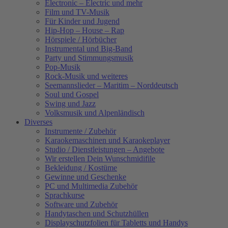
Electronic – Electric und mehr
Film und TV-Musik
Für Kinder und Jugend
Hip-Hop – House – Rap
Hörspiele / Hörbücher
Instrumental und Big-Band
Party und Stimmungsmusik
Pop-Musik
Rock-Musik und weiteres
Seemannslieder – Maritim – Norddeutsch
Soul und Gospel
Swing und Jazz
Volksmusik und Alpenländisch
Diverses
Instrumente / Zubehör
Karaokemaschinen und Karaokeplayer
Studio / Dienstleistungen – Angebote
Wir erstellen Dein Wunschmidifile
Bekleidung / Kostüme
Gewinne und Geschenke
PC und Multimedia Zubehör
Sprachkurse
Software und Zubehör
Handytaschen und Schutzhüllen
Displayschutzfolien für Tabletts und Handys