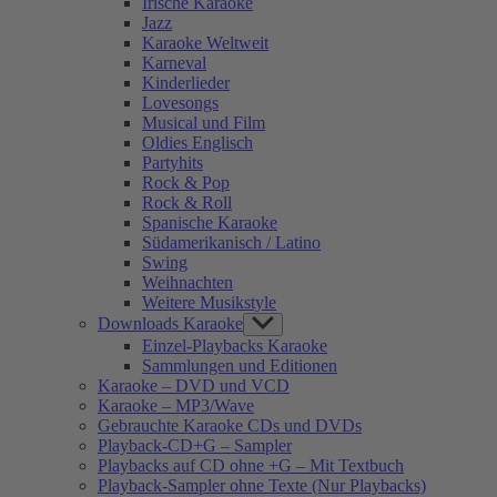
Irische Karaoke
Jazz
Karaoke Weltweit
Karneval
Kinderlieder
Lovesongs
Musical und Film
Oldies Englisch
Partyhits
Rock & Pop
Rock & Roll
Spanische Karaoke
Südamerikanisch / Latino
Swing
Weihnachten
Weitere Musikstyle
Downloads Karaoke
Show
sub
Einzel-Playbacks Karaoke
menu
Sammlungen und Editionen
Karaoke – DVD und VCD
Karaoke – MP3/Wave
Gebrauchte Karaoke CDs und DVDs
Playback-CD+G – Sampler
Playbacks auf CD ohne +G – Mit Textbuch
Playback-Sampler ohne Texte (Nur Playbacks)