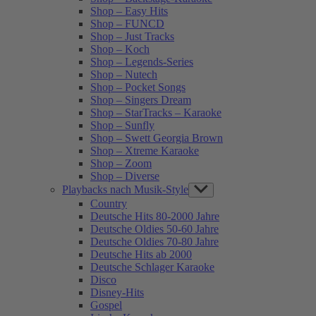
Shop – Easy Hits
Shop – FUNCD
Shop – Just Tracks
Shop – Koch
Shop – Legends-Series
Shop – Nutech
Shop – Pocket Songs
Shop – Singers Dream
Shop – StarTracks – Karaoke
Shop – Sunfly
Shop – Swett Georgia Brown
Shop – Xtreme Karaoke
Shop – Zoom
Shop – Diverse
Playbacks nach Musik-Style
Show
sub
Country
menu
Deutsche Hits 80-2000 Jahre
Deutsche Oldies 50-60 Jahre
Deutsche Oldies 70-80 Jahre
Deutsche Hits ab 2000
Deutsche Schlager Karaoke
Disco
Disney-Hits
Gospel