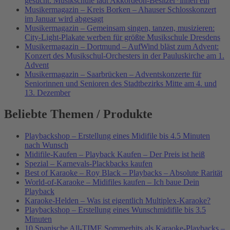
gesucht: Musikschule lädt Akkordeon-Besitzer*innen ein
Musikermagazin – Kreis Borken – Ahauser Schlosskonzert
im Januar wird abgesagt
Musikermagazin – Gemeinsam singen, tanzen, musizieren:
City-Light-Plakate werben für größte Musikschule Dresdens
Musikermagazin – Dortmund – AufWind bläst zum Advent:
Konzert des Musikschul-Orchesters in der Pauluskirche am 1.
Advent
Musikermagazin – Saarbrücken – Adventskonzerte für
Seniorinnen und Senioren des Stadtbezirks Mitte am 4. und
13. Dezember
Beliebte Themen / Produkte
Playbackshop – Erstellung eines Midifile bis 4.5 Minuten
nach Wunsch
Midifile-Kaufen – Playback Kaufen – Der Preis ist heiß
Spezial – Karnevals-Plackbacks kaufen
Best of Karaoke – Roy Black – Playbacks – Absolute Rarität
World-of-Karaoke – Midifiles kaufen – Ich baue Dein
Playback
Karaoke-Helden – Was ist eigentlich Multiplex-Karaoke?
Playbackshop – Erstellung eines Wunschmidifile bis 3.5
Minuten
10 Spanische All-TIME Sommerhits als Karaoke-Playbacks –