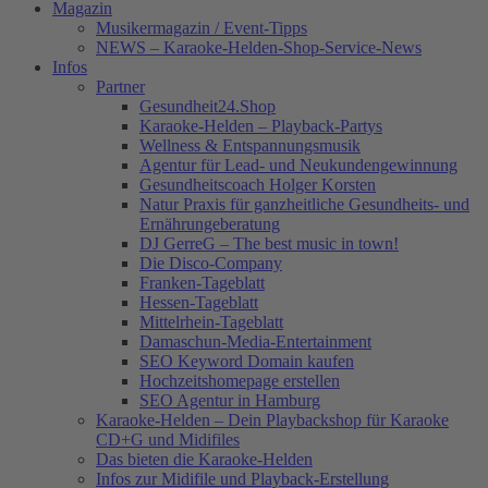
Magazin
Musikermagazin / Event-Tipps
NEWS – Karaoke-Helden-Shop-Service-News
Infos
Partner
Gesundheit24.Shop
Karaoke-Helden – Playback-Partys
Wellness & Entspannungsmusik
Agentur für Lead- und Neukundengewinnung
Gesundheitscoach Holger Korsten
Natur Praxis für ganzheitliche Gesundheits- und
Ernährungeberatung
DJ GerreG – The best music in town!
Die Disco-Company
Franken-Tageblatt
Hessen-Tageblatt
Mittelrhein-Tageblatt
Damaschun-Media-Entertainment
SEO Keyword Domain kaufen
Hochzeitshomepage erstellen
SEO Agentur in Hamburg
Karaoke-Helden – Dein Playbackshop für Karaoke
CD+G und Midifiles
Das bieten die Karaoke-Helden
Infos zur Midifile und Playback-Erstellung