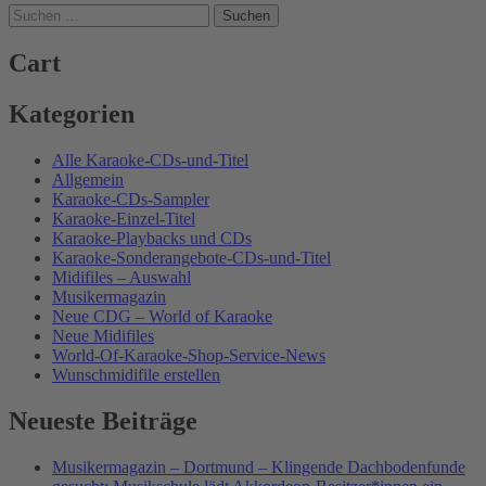
Suchen
nach:
Cart
Kategorien
Alle Karaoke-CDs-und-Titel
Allgemein
Karaoke-CDs-Sampler
Karaoke-Einzel-Titel
Karaoke-Playbacks und CDs
Karaoke-Sonderangebote-CDs-und-Titel
Midifiles – Auswahl
Musikermagazin
Neue CDG – World of Karaoke
Neue Midifiles
World-Of-Karaoke-Shop-Service-News
Wunschmidifile erstellen
Neueste Beiträge
Musikermagazin – Dortmund – Klingende Dachbodenfunde