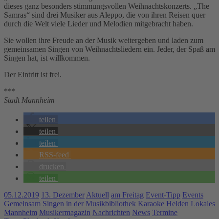
dieses ganz besonders stimmungsvollen Weihnachtskonzerts. „The
Samras“ sind drei Musiker aus Aleppo, die von ihren Reisen quer
durch die Welt viele Lieder und Melodien mitgebracht haben.
Sie wollen ihre Freude an der Musik weitergeben und laden zum
gemeinsamen Singen von Weihnachtsliedern ein. Jeder, der Spaß am
Singen hat, ist willkommen.
Der Eintritt ist frei.
***
Stadt Mannheim
teilen
teilen
teilen
RSS-feed
drucken
teilen
05.12.2019
13. Dezember
Aktuell
am Freitag
Event-Tipp
Events
Gemeinsam Singen in der Musikbibliothek
Karaoke Helden
Lokales
Mannheim
Musikermagazin
Nachrichten
News
Termine