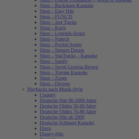
Shop – Backstage-Karaoke
Shop – Easy Hits
Shop – FUNCD
Shop – Just Tracks
Shop – Koch
Shop – Legends-Series
Shop – Nutech
Shop – Pocket Songs
Shop – Singers Dream
Shop – StarTracks – Karaoke
Shop – Sunfly
Shop – Swett Georgia Brown
Shop – Xtreme Karaoke
Shop – Zoom
Shop – Diverse
Playbacks nach Musik-Style
Country
Deutsche Hits 80-2000 Jahre
Deutsche Oldies 50-60 Jahre
Deutsche Oldies 70-80 Jahre
Deutsche Hits ab 2000
Deutsche Schlager Karaoke
Disco
Disney-Hits