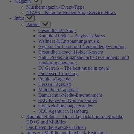
Magazin
Show
sub
Musikermagazin / Event-Tipps
menu
NEWS – Karaoke-Helden-Shop-Service-News
Infos
Show
sub
Partner
Show
menu
sub
Gesundheit24.Shop
menu
Karaoke-Helden – Playback-Partys
Wellness & Entspannungsmusik
Agentur für Lead- und Neukundengewinnung
Gesundheitscoach Holger Korsten
Natur Praxis für ganzheitliche Gesundheits- und
Ernährungeberatung
DJ GerreG – The best music in town!
Die Disco-Company
Franken-Tageblatt
Hessen-Tageblatt
Mittelrhein-Tageblatt
Damaschun-Media-Entertainment
SEO Keyword Domain kaufen
Hochzeitshomepage erstellen
SEO Agentur in Hamburg
Karaoke-Helden – Dein Playbackshop für Karaoke
CD+G und Midifiles
Das bieten die Karaoke-Helden
Infos zur Midifile und Playback-Erstellung