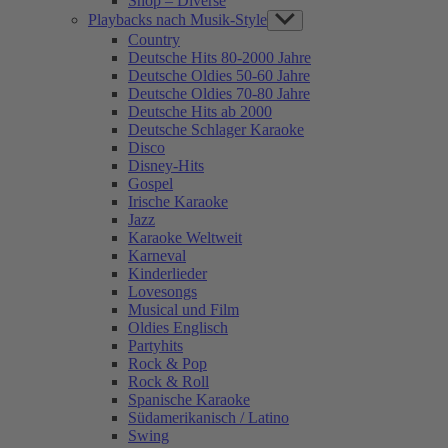
Shop – Diverse
Playbacks nach Musik-Style
Show
sub
Country
menu
Deutsche Hits 80-2000 Jahre
Deutsche Oldies 50-60 Jahre
Deutsche Oldies 70-80 Jahre
Deutsche Hits ab 2000
Deutsche Schlager Karaoke
Disco
Disney-Hits
Gospel
Irische Karaoke
Jazz
Karaoke Weltweit
Karneval
Kinderlieder
Lovesongs
Musical und Film
Oldies Englisch
Partyhits
Rock & Pop
Rock & Roll
Spanische Karaoke
Südamerikanisch / Latino
Swing