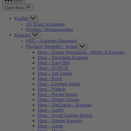
Menu
Close Menu
Knaller
Show
sub
Ab 1Euro Schnapper
menu
Wochen / Monatsangebot
Karaoke
Show
sub
NEU – Karaoke-Datenstick
menu
Playback Hersteller / Serien
Show
sub
Shop – Eigene Produktion – World of Karaoke
menu
Shop – Backstage-Karaoke
Shop – Easy Hits
Shop – FUNCD
Shop – Just Tracks
Shop – Koch
Shop – Legends-Series
Shop – Nutech
Shop – Pocket Songs
Shop – Singers Dream
Shop – StarTracks – Karaoke
Shop – Sunfly
Shop – Swett Georgia Brown
Shop – Xtreme Karaoke
Shop – Zoom