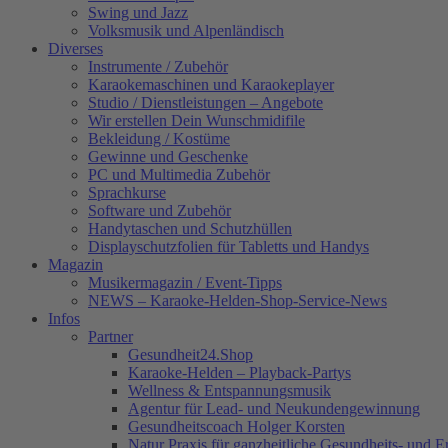
Swing und Jazz
Volksmusik und Alpenländisch
Diverses
Instrumente / Zubehör
Karaokemaschinen und Karaokeplayer
Studio / Dienstleistungen – Angebote
Wir erstellen Dein Wunschmidifile
Bekleidung / Kostüme
Gewinne und Geschenke
PC und Multimedia Zubehör
Sprachkurse
Software und Zubehör
Handytaschen und Schutzhüllen
Displayschutzfolien für Tabletts und Handys
Magazin
Musikermagazin / Event-Tipps
NEWS – Karaoke-Helden-Shop-Service-News
Infos
Partner
Gesundheit24.Shop
Karaoke-Helden – Playback-Partys
Wellness & Entspannungsmusik
Agentur für Lead- und Neukundengewinnung
Gesundheitscoach Holger Korsten
Natur Praxis für ganzheitliche Gesundheits- und 