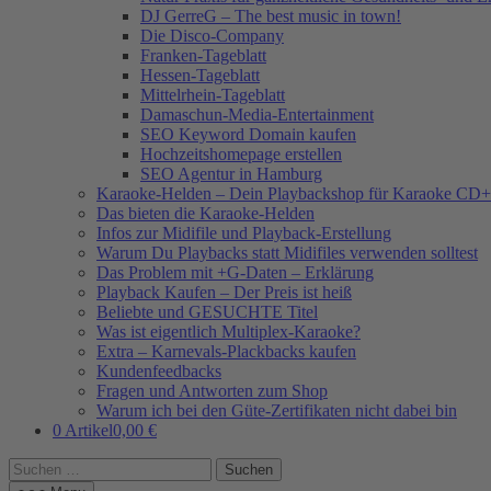
DJ GerreG – The best music in town!
Die Disco-Company
Franken-Tageblatt
Hessen-Tageblatt
Mittelrhein-Tageblatt
Damaschun-Media-Entertainment
SEO Keyword Domain kaufen
Hochzeitshomepage erstellen
SEO Agentur in Hamburg
Karaoke-Helden – Dein Playbackshop für Karaoke CD+
Das bieten die Karaoke-Helden
Infos zur Midifile und Playback-Erstellung
Warum Du Playbacks statt Midifiles verwenden solltest
Das Problem mit +G-Daten – Erklärung
Playback Kaufen – Der Preis ist heiß
Beliebte und GESUCHTE Titel
Was ist eigentlich Multiplex-Karaoke?
Extra – Karnevals-Plackbacks kaufen
Kundenfeedbacks
Fragen und Antworten zum Shop
Warum ich bei den Güte-Zertifikaten nicht dabei bin
0 Artikel
0,00 €
Suchen
nach: