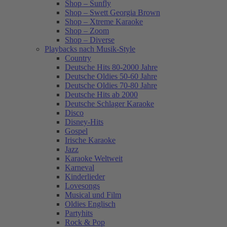
Shop – Sunfly
Shop – Swett Georgia Brown
Shop – Xtreme Karaoke
Shop – Zoom
Shop – Diverse
Playbacks nach Musik-Style
Country
Deutsche Hits 80-2000 Jahre
Deutsche Oldies 50-60 Jahre
Deutsche Oldies 70-80 Jahre
Deutsche Hits ab 2000
Deutsche Schlager Karaoke
Disco
Disney-Hits
Gospel
Irische Karaoke
Jazz
Karaoke Weltweit
Karneval
Kinderlieder
Lovesongs
Musical und Film
Oldies Englisch
Partyhits
Rock & Pop