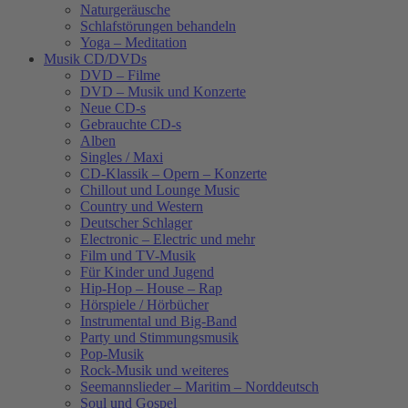
Naturgeräusche
Schlafstörungen behandeln
Yoga – Meditation
Musik CD/DVDs
DVD – Filme
DVD – Musik und Konzerte
Neue CD-s
Gebrauchte CD-s
Alben
Singles / Maxi
CD-Klassik – Opern – Konzerte
Chillout und Lounge Music
Country und Western
Deutscher Schlager
Electronic – Electric und mehr
Film und TV-Musik
Für Kinder und Jugend
Hip-Hop – House – Rap
Hörspiele / Hörbücher
Instrumental und Big-Band
Party und Stimmungsmusik
Pop-Musik
Rock-Musik und weiteres
Seemannslieder – Maritim – Norddeutsch
Soul und Gospel