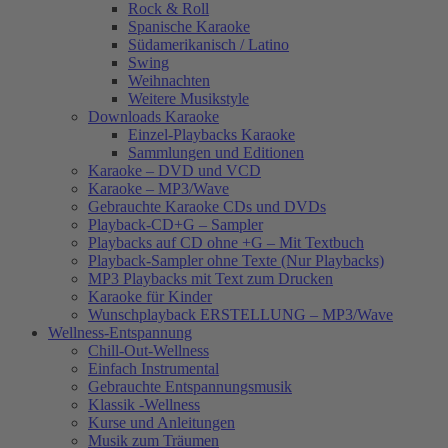
Rock & Roll
Spanische Karaoke
Südamerikanisch / Latino
Swing
Weihnachten
Weitere Musikstyle
Downloads Karaoke
Einzel-Playbacks Karaoke
Sammlungen und Editionen
Karaoke – DVD und VCD
Karaoke – MP3/Wave
Gebrauchte Karaoke CDs und DVDs
Playback-CD+G – Sampler
Playbacks auf CD ohne +G – Mit Textbuch
Playback-Sampler ohne Texte (Nur Playbacks)
MP3 Playbacks mit Text zum Drucken
Karaoke für Kinder
Wunschplayback ERSTELLUNG – MP3/Wave
Wellness-Entspannung
Chill-Out-Wellness
Einfach Instrumental
Gebrauchte Entspannungsmusik
Klassik -Wellness
Kurse und Anleitungen
Musik zum Träumen