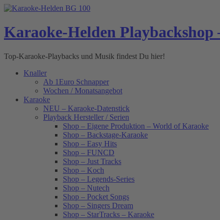
Skip
to
content
Karaoke-Helden Playbackshop 
Top-Karaoke-Playbacks und Musik findest Du hier!
Knaller
Ab 1Euro Schnapper
Wochen / Monatsangebot
Karaoke
NEU – Karaoke-Datenstick
Playback Hersteller / Serien
Shop – Eigene Produktion – World of Karaoke
Shop – Backstage-Karaoke
Shop – Easy Hits
Shop – FUNCD
Shop – Just Tracks
Shop – Koch
Shop – Legends-Series
Shop – Nutech
Shop – Pocket Songs
Shop – Singers Dream
Shop – StarTracks – Karaoke