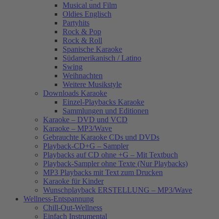
Musical und Film
Oldies Englisch
Partyhits
Rock & Pop
Rock & Roll
Spanische Karaoke
Südamerikanisch / Latino
Swing
Weihnachten
Weitere Musikstyle
Downloads Karaoke
Einzel-Playbacks Karaoke
Sammlungen und Editionen
Karaoke – DVD und VCD
Karaoke – MP3/Wave
Gebrauchte Karaoke CDs und DVDs
Playback-CD+G – Sampler
Playbacks auf CD ohne +G – Mit Textbuch
Playback-Sampler ohne Texte (Nur Playbacks)
MP3 Playbacks mit Text zum Drucken
Karaoke für Kinder
Wunschplayback ERSTELLUNG – MP3/Wave
Wellness-Entspannung
Chill-Out-Wellness
Einfach Instrumental