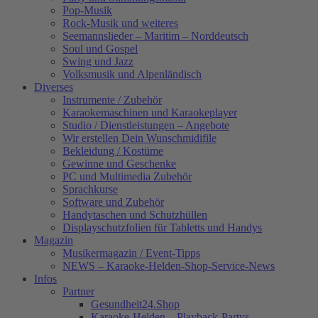
Pop-Musik
Rock-Musik und weiteres
Seemannslieder – Maritim – Norddeutsch
Soul und Gospel
Swing und Jazz
Volksmusik und Alpenländisch
Diverses
Instrumente / Zubehör
Karaokemaschinen und Karaokeplayer
Studio / Dienstleistungen – Angebote
Wir erstellen Dein Wunschmidifile
Bekleidung / Kostüme
Gewinne und Geschenke
PC und Multimedia Zubehör
Sprachkurse
Software und Zubehör
Handytaschen und Schutzhüllen
Displayschutzfolien für Tabletts und Handys
Magazin
Musikermagazin / Event-Tipps
NEWS – Karaoke-Helden-Shop-Service-News
Infos
Partner
Gesundheit24.Shop
Karaoke-Helden – Playback-Partys