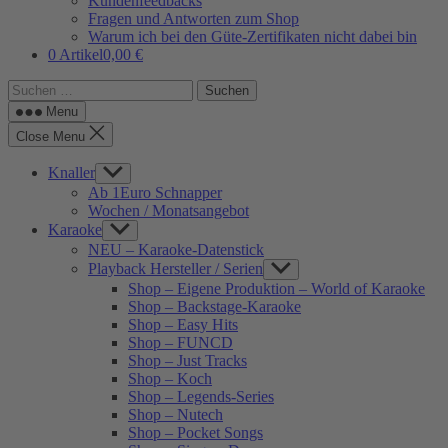
Kundenfeedbacks
Fragen und Antworten zum Shop
Warum ich bei den Güte-Zertifikaten nicht dabei bin
0 Artikel
0,00 €
Suchen
nach:
Menu
Close Menu
Knaller
Show
sub
Ab 1Euro Schnapper
menu
Wochen / Monatsangebot
Karaoke
Show
sub
NEU – Karaoke-Datenstick
menu
Playback Hersteller / Serien
Show
sub
Shop – Eigene Produktion – World of Karaoke
menu
Shop – Backstage-Karaoke
Shop – Easy Hits
Shop – FUNCD
Shop – Just Tracks
Shop – Koch
Shop – Legends-Series
Shop – Nutech
Shop – Pocket Songs