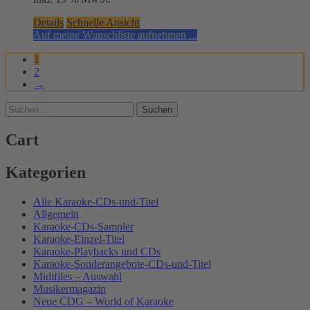
Details
Schnelle Ansicht
Auf meine Wunschliste aufnehmen ...
1
2
→
Suchen
nach:
Cart
Kategorien
Alle Karaoke-CDs-und-Titel
Allgemein
Karaoke-CDs-Sampler
Karaoke-Einzel-Titel
Karaoke-Playbacks und CDs
Karaoke-Sonderangebote-CDs-und-Titel
Midifiles – Auswahl
Musikermagazin
Neue CDG – World of Karaoke