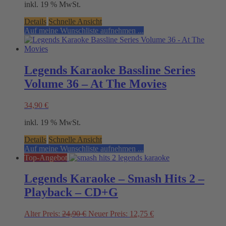
inkl. 19 % MwSt.
was:
is:
29,90 €.
14,85 €.
Details
Schnelle Ansicht
Auf meine Wunschliste aufnehmen ...
Legends Karaoke Bassline Series
Volume 36 – At The Movies
34,90
€
inkl. 19 % MwSt.
Details
Schnelle Ansicht
Auf meine Wunschliste aufnehmen ...
Top-Angebot
Legends Karaoke – Smash Hits 2 –
Playback – CD+G
Original
Current
Alter Preis:
24,90
€
Neuer Preis:
12,75
€
price
price