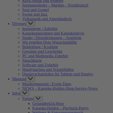
Rock-Musik und weiteres
Seemannslieder – Maritim – Norddeutsch
Soul und Gospel
Swing und Jazz
Volksmusik und Alpenländisch
Diverses
Show
sub
Instrumente / Zubehör
menu
Karaokemaschinen und Karaokeplayer
Studio / Dienstleistungen – Angebote
Wir erstellen Dein Wunschmidifile
Bekleidung / Kostüme
Gewinne und Geschenke
PC und Multimedia Zubehör
Sprachkurse
Software und Zubehör
Handytaschen und Schutzhüllen
Displayschutzfolien für Tabletts und Handys
Magazin
Show
sub
Musikermagazin / Event-Tipps
menu
NEWS – Karaoke-Helden-Shop-Service-News
Infos
Show
sub
Partner
Show
menu
sub
Gesundheit24.Shop
menu
Karaoke-Helden – Playback-Partys
Wellness & Entspannungsmusik