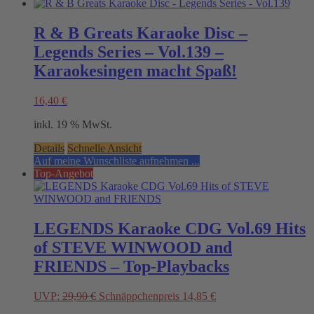
R & B Greats Karaoke Disc –
Legends Series – Vol.139 –
Karaokesingen macht Spaß!
16,40
€
inkl. 19 % MwSt.
Details
Schnelle Ansicht
Auf meine Wunschliste aufnehmen ...
Top-Angebot
LEGENDS Karaoke CDG Vol.69 Hits
of STEVE WINWOOD and
FRIENDS – Top-Playbacks
Original
Current
UVP:
29,90
€
Schnäppchenpreis
14,85
€
price
price