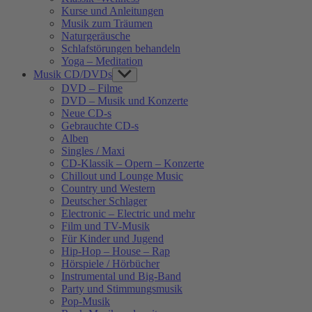
Kurse und Anleitungen
Musik zum Träumen
Naturgeräusche
Schlafstörungen behandeln
Yoga – Meditation
Musik CD/DVDs
Show
sub
DVD – Filme
menu
DVD – Musik und Konzerte
Neue CD-s
Gebrauchte CD-s
Alben
Singles / Maxi
CD-Klassik – Opern – Konzerte
Chillout und Lounge Music
Country und Western
Deutscher Schlager
Electronic – Electric und mehr
Film und TV-Musik
Für Kinder und Jugend
Hip-Hop – House – Rap
Hörspiele / Hörbücher
Instrumental und Big-Band
Party und Stimmungsmusik
Pop-Musik