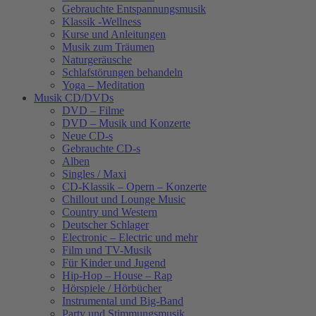
Gebrauchte Entspannungsmusik
Klassik -Wellness
Kurse und Anleitungen
Musik zum Träumen
Naturgeräusche
Schlafstörungen behandeln
Yoga – Meditation
Musik CD/DVDs
DVD – Filme
DVD – Musik und Konzerte
Neue CD-s
Gebrauchte CD-s
Alben
Singles / Maxi
CD-Klassik – Opern – Konzerte
Chillout und Lounge Music
Country und Western
Deutscher Schlager
Electronic – Electric und mehr
Film und TV-Musik
Für Kinder und Jugend
Hip-Hop – House – Rap
Hörspiele / Hörbücher
Instrumental und Big-Band
Party und Stimmungsmusik