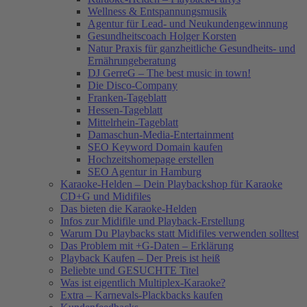
Wellness & Entspannungsmusik
Agentur für Lead- und Neukundengewinnung
Gesundheitscoach Holger Korsten
Natur Praxis für ganzheitliche Gesundheits- und
Ernährungeberatung
DJ GerreG – The best music in town!
Die Disco-Company
Franken-Tageblatt
Hessen-Tageblatt
Mittelrhein-Tageblatt
Damaschun-Media-Entertainment
SEO Keyword Domain kaufen
Hochzeitshomepage erstellen
SEO Agentur in Hamburg
Karaoke-Helden – Dein Playbackshop für Karaoke
CD+G und Midifiles
Das bieten die Karaoke-Helden
Infos zur Midifile und Playback-Erstellung
Warum Du Playbacks statt Midifiles verwenden solltest
Das Problem mit +G-Daten – Erklärung
Playback Kaufen – Der Preis ist heiß
Beliebte und GESUCHTE Titel
Was ist eigentlich Multiplex-Karaoke?
Extra – Karnevals-Plackbacks kaufen