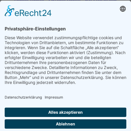
Spezial – Karnevals-Plackbacks kaufen
Best of Karaoke – Roy Black – Playbacks – Absolute Rarität
World-of-Karaoke – Midifiles kaufen – Ich baue Dein
Playback
Karaoke-Helden – Was ist eigentlich Multiplex-Karaoke?
Playbackshop – Erstellung eines Wunschmidifile bis 3.5
Minuten
10 Spanische All-TIME Sommerhits als Karaoke-Playbacks –
Absolute Klassiker
Dein AKTUELLER Warenkorb
Playbackshop – Erstellung eines Wunschmidifile bis 3.0
Minuten
Versandkosten
Widerruf
Shop-AGB
Zahlungsmöglichkeiten
Kasse
Umwelt
Datenschutz
Impressum
© 2026
Karaoke-Helden Playbackshop - Playbacks - Karaoke
CD+G und Midifiles Kaufen
-
WordPress Theme
by
WPEnjoy
X