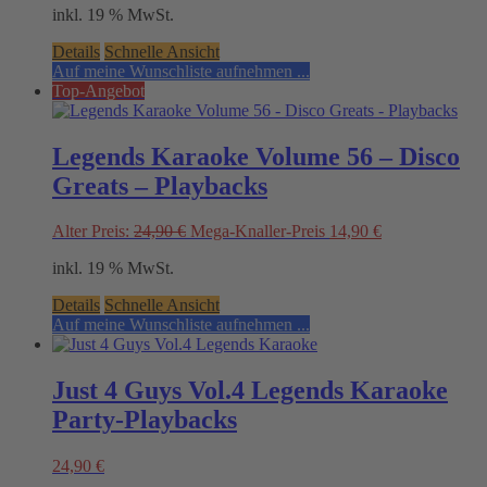
inkl. 19 % MwSt.
Details
Schnelle Ansicht
Auf meine Wunschliste aufnehmen ...
Top-Angebot
Legends Karaoke Volume 56 – Disco
Greats – Playbacks
Original
Current
Alter Preis:
24,90
€
Mega-Knaller-Preis
14,90
€
price
price
inkl. 19 % MwSt.
was:
is:
24,90 €.
14,90 €.
Details
Schnelle Ansicht
Auf meine Wunschliste aufnehmen ...
Just 4 Guys Vol.4 Legends Karaoke
Party-Playbacks
24,90
€