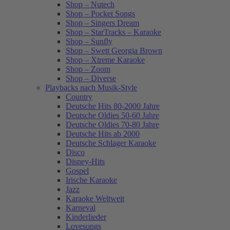
Shop – Nutech
Shop – Pocket Songs
Shop – Singers Dream
Shop – StarTracks – Karaoke
Shop – Sunfly
Shop – Swett Georgia Brown
Shop – Xtreme Karaoke
Shop – Zoom
Shop – Diverse
Playbacks nach Musik-Style
Country
Deutsche Hits 80-2000 Jahre
Deutsche Oldies 50-60 Jahre
Deutsche Oldies 70-80 Jahre
Deutsche Hits ab 2000
Deutsche Schlager Karaoke
Disco
Disney-Hits
Gospel
Irische Karaoke
Jazz
Karaoke Weltweit
Karneval
Kinderlieder
Lovesongs