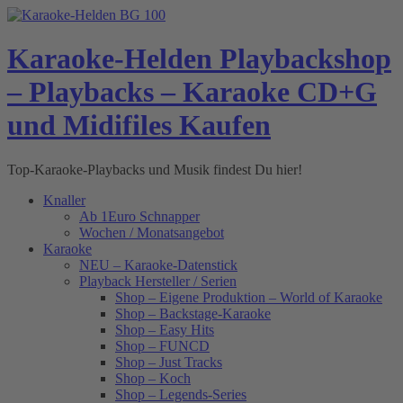
Skip
to
content
Karaoke-Helden Playbackshop
– Playbacks – Karaoke CD+G
und Midifiles Kaufen
Top-Karaoke-Playbacks und Musik findest Du hier!
Knaller
Ab 1Euro Schnapper
Wochen / Monatsangebot
Karaoke
NEU – Karaoke-Datenstick
Playback Hersteller / Serien
Shop – Eigene Produktion – World of Karaoke
Shop – Backstage-Karaoke
Shop – Easy Hits
Shop – FUNCD
Shop – Just Tracks
Shop – Koch
Shop – Legends-Series