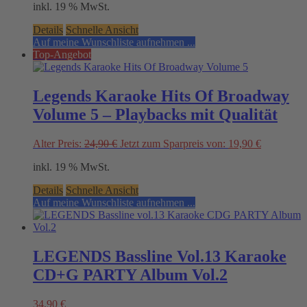
inkl. 19 % MwSt.
was:
is:
24,90 €.
12,75 €.
Details
Schnelle Ansicht
Auf meine Wunschliste aufnehmen ...
Top-Angebot
Legends Karaoke Hits Of Broadway
Volume 5 – Playbacks mit Qualität
Original
Current
Alter Preis:
24,90
€
Jetzt zum Sparpreis von:
19,90
€
price
price
inkl. 19 % MwSt.
was:
is:
24,90 €.
19,90 €.
Details
Schnelle Ansicht
Auf meine Wunschliste aufnehmen ...
LEGENDS Bassline Vol.13 Karaoke
CD+G PARTY Album Vol.2
34,90
€