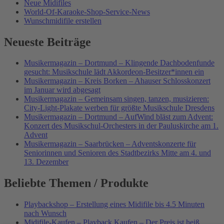
Neue Midifiles
World-Of-Karaoke-Shop-Service-News
Wunschmidifile erstellen
Neueste Beiträge
Musikermagazin – Dortmund – Klingende Dachbodenfunde
gesucht: Musikschule lädt Akkordeon-Besitzer*innen ein
Musikermagazin – Kreis Borken – Ahauser Schlosskonzert
im Januar wird abgesagt
Musikermagazin – Gemeinsam singen, tanzen, musizieren:
City-Light-Plakate werben für größte Musikschule Dresdens
Musikermagazin – Dortmund – AufWind bläst zum Advent:
Konzert des Musikschul-Orchesters in der Pauluskirche am 1.
Advent
Musikermagazin – Saarbrücken – Adventskonzerte für
Seniorinnen und Senioren des Stadtbezirks Mitte am 4. und
13. Dezember
Beliebte Themen / Produkte
Playbackshop – Erstellung eines Midifile bis 4.5 Minuten
nach Wunsch
Midifile-Kaufen – Playback Kaufen – Der Preis ist heiß