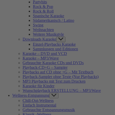
Partyhits
Rock & Pop
Rock & Roll
Spanische Karaoke
Südamerikanisch / Latino
Swing
Weihnachten
Weitere Musikstyle
Downloads Karaoke
Show
sub
Einzel-Playbacks Karaoke
menu
Sammlungen und Editionen
Karaoke – DVD und VCD
Karaoke – MP3/Wave
Gebrauchte Karaoke CDs und DVDs
Playback-CD+G – Sampler
Playbacks auf CD ohne +G – Mit Textbuch
Playback-Sampler ohne Texte (Nur Playbacks)
MP3 Playbacks mit Text zum Drucken
Karaoke für Kinder
Wunschplayback ERSTELLUNG – MP3/Wave
Wellness-Entspannung
Show
sub
Chill-Out-Wellness
menu
Einfach Instrumental
Gebrauchte Entspannungsmusik
Klassik -Wellness