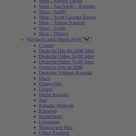
Shop – Singers Dream
Shop – StarTracks – Karaoke
Shop – Sunfly
Shop – Swett Georgia Brown
Shop – Xtreme Karaoke
Shop – Zoom
Shop – Diverse
Playbacks nach Musik-Style
Show
sub
Country
menu
Deutsche Hits 80-2000 Jahre
Deutsche Oldies 50-60 Jahre
Deutsche Oldies 70-80 Jahre
Deutsche Hits ab 2000
Deutsche Schlager Karaoke
Disco
Disney-Hits
Gospel
Irische Karaoke
Jazz
Karaoke Weltweit
Karneval
Kinderlieder
Lovesongs
Musical und Film
Oldies Englisch