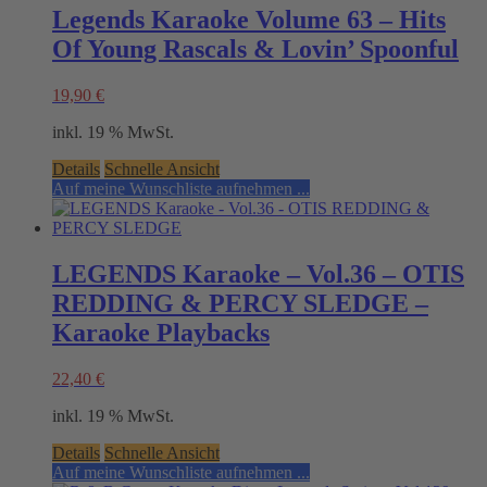
Legends Karaoke Volume 63 – Hits
Of Young Rascals & Lovin’ Spoonful
19,90
€
inkl. 19 % MwSt.
Details
Schnelle Ansicht
Auf meine Wunschliste aufnehmen ...
LEGENDS Karaoke – Vol.36 – OTIS
REDDING & PERCY SLEDGE –
Karaoke Playbacks
22,40
€
inkl. 19 % MwSt.
Details
Schnelle Ansicht
Auf meine Wunschliste aufnehmen ...