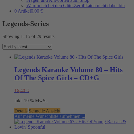
Fragen und Antworten zum Shop
Warum ich bei den Güte-Zertifikaten nicht dabei bin
0 Artikel
0,00 €
Legends-Series
Showing 1–15 of 29 results
Legends Karaoke Volume 80 – Hits
Of The Spice Girls – CD+G
16,40
€
inkl. 19 % MwSt.
Details
Schnelle Ansicht
Auf meine Wunschliste aufnehmen ...