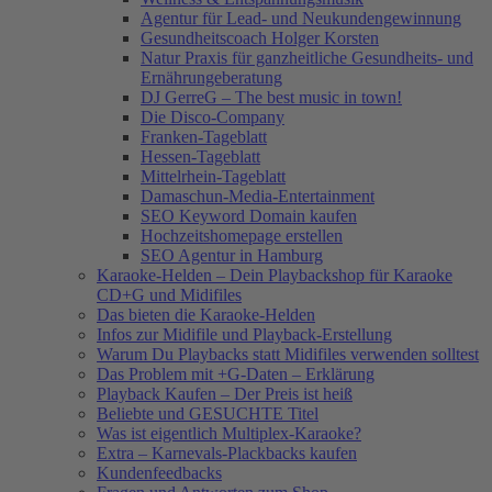
Agentur für Lead- und Neukundengewinnung
Gesundheitscoach Holger Korsten
Natur Praxis für ganzheitliche Gesundheits- und
Ernährungeberatung
DJ GerreG – The best music in town!
Die Disco-Company
Franken-Tageblatt
Hessen-Tageblatt
Mittelrhein-Tageblatt
Damaschun-Media-Entertainment
SEO Keyword Domain kaufen
Hochzeitshomepage erstellen
SEO Agentur in Hamburg
Karaoke-Helden – Dein Playbackshop für Karaoke
CD+G und Midifiles
Das bieten die Karaoke-Helden
Infos zur Midifile und Playback-Erstellung
Warum Du Playbacks statt Midifiles verwenden solltest
Das Problem mit +G-Daten – Erklärung
Playback Kaufen – Der Preis ist heiß
Beliebte und GESUCHTE Titel
Was ist eigentlich Multiplex-Karaoke?
Extra – Karnevals-Plackbacks kaufen
Kundenfeedbacks