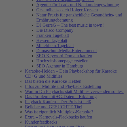
Agentur für Lead- und Neukundengewinnung
Gesundheitscoach Holger Korsten
Natur Praxis für ganzheitliche Gesundheits- und
Ernährungeberatung
DJ GerreG – The best music in town!
Die Disco-Company
Franken-Tageblatt
Hessen-Tageblatt
Mittelrhein-Tageblatt
Damaschun-Media-Entertainment
SEO Keyword Domain kaufen
Hochzeitshomepage erstellen
SEO Agentur in Hamburg
Karaoke-Helden – Dein Playbackshop für Karaoke
CD+G und Midifiles
Das bieten die Karaoke-Helden
Infos zur Midifile und Playback-Erstellung
Warum Du Playbacks statt Midifiles verwenden solltest
Das Problem mit +G-Daten – Erklärung
Playback Kaufen – Der Preis ist heiß
Beliebte und GESUCHTE Titel
Was ist eigentlich Multiplex-Karaoke?
Extra – Karnevals-Plackbacks kaufen
Kundenfeedbacks