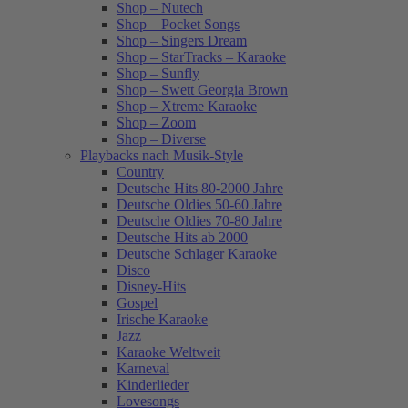
Shop – Nutech
Shop – Pocket Songs
Shop – Singers Dream
Shop – StarTracks – Karaoke
Shop – Sunfly
Shop – Swett Georgia Brown
Shop – Xtreme Karaoke
Shop – Zoom
Shop – Diverse
Playbacks nach Musik-Style
Country
Deutsche Hits 80-2000 Jahre
Deutsche Oldies 50-60 Jahre
Deutsche Oldies 70-80 Jahre
Deutsche Hits ab 2000
Deutsche Schlager Karaoke
Disco
Disney-Hits
Gospel
Irische Karaoke
Jazz
Karaoke Weltweit
Karneval
Kinderlieder
Lovesongs