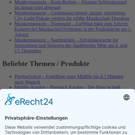
Musikermagazin – Kreis Borken – Ahauser Schlosskonzert
im Januar wird abgesagt
Musikermagazin – Gemeinsam singen, tanzen, musizieren:
City-Light-Plakate werben für größte Musikschule Dresdens
Musikermagazin – Dortmund – AufWind bläst zum Advent:
Konzert des Musikschul-Orchesters in der Pauluskirche am 1.
Advent
Musikermagazin – Saarbrücken – Adventskonzerte für
Seniorinnen und Senioren des Stadtbezirks Mitte am 4. und
13. Dezember
Beliebte Themen / Produkte
Playbackshop – Erstellung eines Midifile bis 4.5 Minuten
nach Wunsch
Midifile-Kaufen – Playback Kaufen – Der Preis ist heiß
Spezial – Karnevals-Plackbacks kaufen
Best of Karaoke – Roy Black – Playbacks – Absolute Rarität
World-of-Karaoke – Midifiles kaufen – Ich baue Dein
Playback
Karaoke-Helden – Was ist eigentlich Multiplex-Karaoke?
Playbackshop – Erstellung eines Wunschmidifile bis 3.5
Minuten
10 Spanische All-TIME Sommerhits als Karaoke-Playbacks –