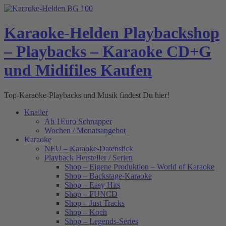
Skip
to
content
Karaoke-Helden Playbackshop
– Playbacks – Karaoke CD+G
und Midifiles Kaufen
Top-Karaoke-Playbacks und Musik findest Du hier!
Knaller
Ab 1Euro Schnapper
Wochen / Monatsangebot
Karaoke
NEU – Karaoke-Datenstick
Playback Hersteller / Serien
Shop – Eigene Produktion – World of Karaoke
Shop – Backstage-Karaoke
Shop – Easy Hits
Shop – FUNCD
Shop – Just Tracks
Shop – Koch
Shop – Legends-Series