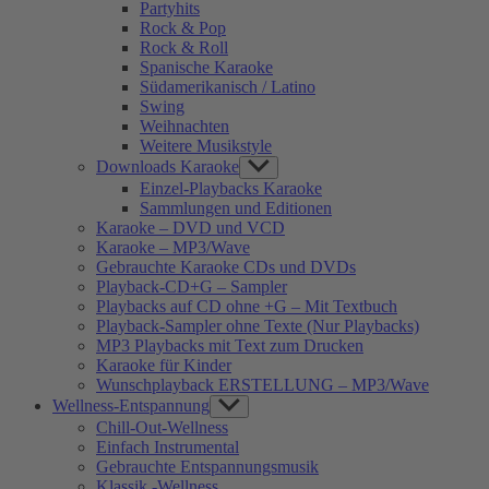
Partyhits
Rock & Pop
Rock & Roll
Spanische Karaoke
Südamerikanisch / Latino
Swing
Weihnachten
Weitere Musikstyle
Downloads Karaoke
Show
sub
Einzel-Playbacks Karaoke
menu
Sammlungen und Editionen
Karaoke – DVD und VCD
Karaoke – MP3/Wave
Gebrauchte Karaoke CDs und DVDs
Playback-CD+G – Sampler
Playbacks auf CD ohne +G – Mit Textbuch
Playback-Sampler ohne Texte (Nur Playbacks)
MP3 Playbacks mit Text zum Drucken
Karaoke für Kinder
Wunschplayback ERSTELLUNG – MP3/Wave
Wellness-Entspannung
Show
sub
Chill-Out-Wellness
menu
Einfach Instrumental
Gebrauchte Entspannungsmusik
Klassik -Wellness