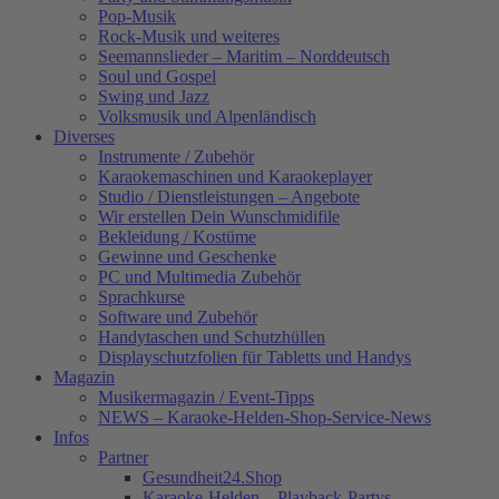
Pop-Musik
Rock-Musik und weiteres
Seemannslieder – Maritim – Norddeutsch
Soul und Gospel
Swing und Jazz
Volksmusik und Alpenländisch
Diverses
Instrumente / Zubehör
Karaokemaschinen und Karaokeplayer
Studio / Dienstleistungen – Angebote
Wir erstellen Dein Wunschmidifile
Bekleidung / Kostüme
Gewinne und Geschenke
PC und Multimedia Zubehör
Sprachkurse
Software und Zubehör
Handytaschen und Schutzhüllen
Displayschutzfolien für Tabletts und Handys
Magazin
Musikermagazin / Event-Tipps
NEWS – Karaoke-Helden-Shop-Service-News
Infos
Partner
Gesundheit24.Shop
Karaoke-Helden – Playback-Partys