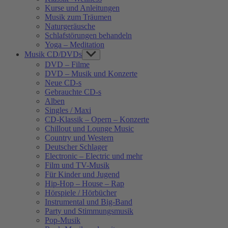
Kurse und Anleitungen
Musik zum Träumen
Naturgeräusche
Schlafstörungen behandeln
Yoga – Meditation
Musik CD/DVDs
Show
sub
DVD – Filme
menu
DVD – Musik und Konzerte
Neue CD-s
Gebrauchte CD-s
Alben
Singles / Maxi
CD-Klassik – Opern – Konzerte
Chillout und Lounge Music
Country und Western
Deutscher Schlager
Electronic – Electric und mehr
Film und TV-Musik
Für Kinder und Jugend
Hip-Hop – House – Rap
Hörspiele / Hörbücher
Instrumental und Big-Band
Party und Stimmungsmusik
Pop-Musik