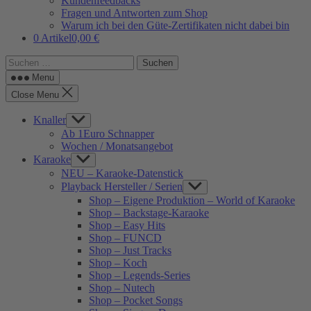
Kundenfeedbacks
Fragen und Antworten zum Shop
Warum ich bei den Güte-Zertifikaten nicht dabei bin
0 Artikel
0,00 €
Suchen
nach:
Menu
Close Menu
Knaller
Show
sub
Ab 1Euro Schnapper
menu
Wochen / Monatsangebot
Karaoke
Show
sub
NEU – Karaoke-Datenstick
menu
Playback Hersteller / Serien
Show
sub
Shop – Eigene Produktion – World of Karaoke
menu
Shop – Backstage-Karaoke
Shop – Easy Hits
Shop – FUNCD
Shop – Just Tracks
Shop – Koch
Shop – Legends-Series
Shop – Nutech
Shop – Pocket Songs