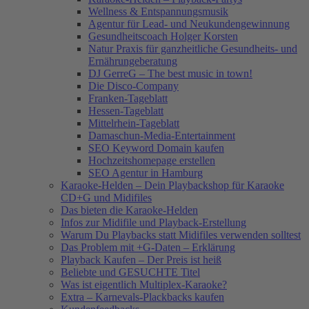
Wellness & Entspannungsmusik
Agentur für Lead- und Neukundengewinnung
Gesundheitscoach Holger Korsten
Natur Praxis für ganzheitliche Gesundheits- und
Ernährungeberatung
DJ GerreG – The best music in town!
Die Disco-Company
Franken-Tageblatt
Hessen-Tageblatt
Mittelrhein-Tageblatt
Damaschun-Media-Entertainment
SEO Keyword Domain kaufen
Hochzeitshomepage erstellen
SEO Agentur in Hamburg
Karaoke-Helden – Dein Playbackshop für Karaoke
CD+G und Midifiles
Das bieten die Karaoke-Helden
Infos zur Midifile und Playback-Erstellung
Warum Du Playbacks statt Midifiles verwenden solltest
Das Problem mit +G-Daten – Erklärung
Playback Kaufen – Der Preis ist heiß
Beliebte und GESUCHTE Titel
Was ist eigentlich Multiplex-Karaoke?
Extra – Karnevals-Plackbacks kaufen