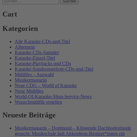
Suchen
nach:
Cart
Kategorien
Alle Karaoke-CDs-und-Titel
Allgemein
Karaoke-CDs-Sampler
Karaoke-Einzel-Titel
Karaoke-Playbacks und CDs
Karaoke-Sonderangebote-CDs-und-Titel
Midifiles – Auswahl
Musikermagazin
Neue CDG – World of Karaoke
Neue Midifiles
World-Of-Karaoke-Shop-Service-News
Wunschmidifile erstellen
Neueste Beiträge
Musikermagazin – Dortmund – Klingende Dachbodenfunde
gesucht: Musikschule lädt Akkordeon-Besitzer*innen ein