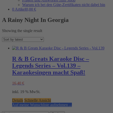
Fragen und Antworten zum Shop
Warum ich bei den Güte-Zertifikaten nicht dabei bin
0 Artikel
0,00 €
A Rainy Night In Georgia
Showing the single result
R & B Greats Karaoke Disc –
Legends Series – Vol.139 –
Karaokesingen macht Spaß!
16,40
€
inkl. 19 % MwSt.
Details
Schnelle Ansicht
Auf meine Wunschliste aufnehmen ...