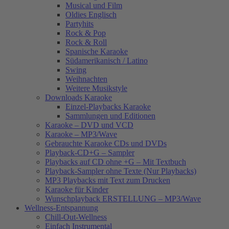
Musical und Film
Oldies Englisch
Partyhits
Rock & Pop
Rock & Roll
Spanische Karaoke
Südamerikanisch / Latino
Swing
Weihnachten
Weitere Musikstyle
Downloads Karaoke
Einzel-Playbacks Karaoke
Sammlungen und Editionen
Karaoke – DVD und VCD
Karaoke – MP3/Wave
Gebrauchte Karaoke CDs und DVDs
Playback-CD+G – Sampler
Playbacks auf CD ohne +G – Mit Textbuch
Playback-Sampler ohne Texte (Nur Playbacks)
MP3 Playbacks mit Text zum Drucken
Karaoke für Kinder
Wunschplayback ERSTELLUNG – MP3/Wave
Wellness-Entspannung
Chill-Out-Wellness
Einfach Instrumental