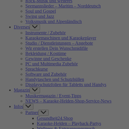
Rock-Musik und weiteres
Seemannslieder – Maritim – Norddeutsch
Soul und Gospel
Swing und Jazz
Volksmusik und Alpenländisch
Diverses
Show
sub
Instrumente / Zubehör
menu
Karaokemaschinen und Karaokeplayer
Studio / Dienstleistungen – Angebote
Wir erstellen Dein Wunschmidifile
Bekleidung / Kostüme
Gewinne und Geschenke
PC und Multimedia Zubehör
Sprachkurse
Software und Zubehör
Handytaschen und Schutzhüllen
Displayschutzfolien für Tabletts und Handys
Magazin
Show
sub
Musikermagazin / Event-Tipps
menu
NEWS – Karaoke-Helden-Shop-Service-News
Infos
Show
sub
Partner
Show
menu
sub
Gesundheit24.Shop
menu
Karaoke-Helden – Playback-Partys
Wellness & Entspannungsmusik