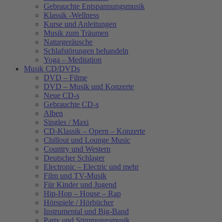
Gebrauchte Entspannungsmusik
Klassik -Wellness
Kurse und Anleitungen
Musik zum Träumen
Naturgeräusche
Schlafstörungen behandeln
Yoga – Meditation
Musik CD/DVDs
DVD – Filme
DVD – Musik und Konzerte
Neue CD-s
Gebrauchte CD-s
Alben
Singles / Maxi
CD-Klassik – Opern – Konzerte
Chillout und Lounge Music
Country und Western
Deutscher Schlager
Electronic – Electric und mehr
Film und TV-Musik
Für Kinder und Jugend
Hip-Hop – House – Rap
Hörspiele / Hörbücher
Instrumental und Big-Band
Party und Stimmungsmusik