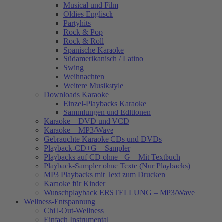
Musical und Film
Oldies Englisch
Partyhits
Rock & Pop
Rock & Roll
Spanische Karaoke
Südamerikanisch / Latino
Swing
Weihnachten
Weitere Musikstyle
Downloads Karaoke
Einzel-Playbacks Karaoke
Sammlungen und Editionen
Karaoke – DVD und VCD
Karaoke – MP3/Wave
Gebrauchte Karaoke CDs und DVDs
Playback-CD+G – Sampler
Playbacks auf CD ohne +G – Mit Textbuch
Playback-Sampler ohne Texte (Nur Playbacks)
MP3 Playbacks mit Text zum Drucken
Karaoke für Kinder
Wunschplayback ERSTELLUNG – MP3/Wave
Wellness-Entspannung
Chill-Out-Wellness
Einfach Instrumental