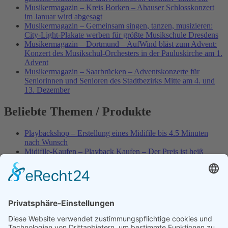
Musikermagazin – Kreis Borken – Ahauser Schlosskonzert
im Januar wird abgesagt
Musikermagazin – Gemeinsam singen, tanzen, musizieren:
City-Light-Plakate werben für größte Musikschule Dresdens
Musikermagazin – Dortmund – AufWind bläst zum Advent:
Konzert des Musikschul-Orchesters in der Pauluskirche am 1.
Advent
Musikermagazin – Saarbrücken – Adventskonzerte für
Seniorinnen und Senioren des Stadtbezirks Mitte am 4. und
13. Dezember
Beliebte Themen / Produkte
Playbackshop – Erstellung eines Midifile bis 4.5 Minuten
nach Wunsch
Midifile-Kaufen – Playback Kaufen – Der Preis ist heiß
Spezial – Karnevals-Plackbacks kaufen
Best of Karaoke – Roy Black – Playbacks – Absolute Rarität
World-of-Karaoke – Midifiles kaufen – Ich baue Dein
Playback
Karaoke-Helden – Was ist eigentlich Multiplex-Karaoke?
Playbackshop – Erstellung eines Wunschmidifile bis 3.5
Minuten
10 Spanische All-TIME Sommerhits als Karaoke-Playbacks –