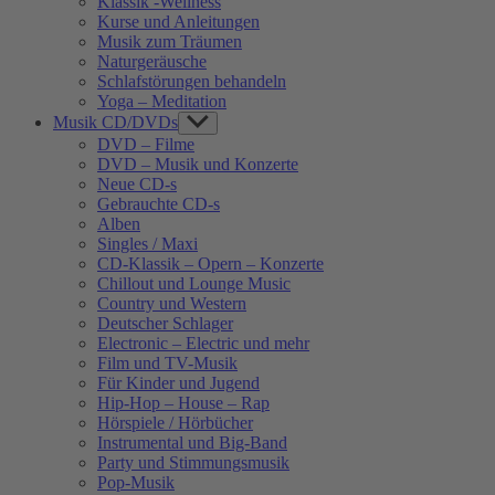
Klassik -Wellness
Kurse und Anleitungen
Musik zum Träumen
Naturgeräusche
Schlafstörungen behandeln
Yoga – Meditation
Musik CD/DVDs
Show
sub
DVD – Filme
menu
DVD – Musik und Konzerte
Neue CD-s
Gebrauchte CD-s
Alben
Singles / Maxi
CD-Klassik – Opern – Konzerte
Chillout und Lounge Music
Country und Western
Deutscher Schlager
Electronic – Electric und mehr
Film und TV-Musik
Für Kinder und Jugend
Hip-Hop – House – Rap
Hörspiele / Hörbücher
Instrumental und Big-Band
Party und Stimmungsmusik
Pop-Musik