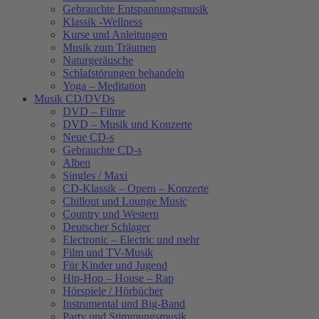
Gebrauchte Entspannungsmusik
Klassik -Wellness
Kurse und Anleitungen
Musik zum Träumen
Naturgeräusche
Schlafstörungen behandeln
Yoga – Meditation
Musik CD/DVDs
DVD – Filme
DVD – Musik und Konzerte
Neue CD-s
Gebrauchte CD-s
Alben
Singles / Maxi
CD-Klassik – Opern – Konzerte
Chillout und Lounge Music
Country und Western
Deutscher Schlager
Electronic – Electric und mehr
Film und TV-Musik
Für Kinder und Jugend
Hip-Hop – House – Rap
Hörspiele / Hörbücher
Instrumental und Big-Band
Party und Stimmungsmusik