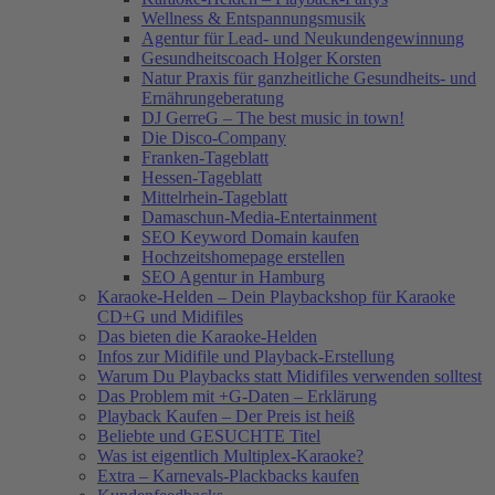
Wellness & Entspannungsmusik
Agentur für Lead- und Neukundengewinnung
Gesundheitscoach Holger Korsten
Natur Praxis für ganzheitliche Gesundheits- und
Ernährungeberatung
DJ GerreG – The best music in town!
Die Disco-Company
Franken-Tageblatt
Hessen-Tageblatt
Mittelrhein-Tageblatt
Damaschun-Media-Entertainment
SEO Keyword Domain kaufen
Hochzeitshomepage erstellen
SEO Agentur in Hamburg
Karaoke-Helden – Dein Playbackshop für Karaoke
CD+G und Midifiles
Das bieten die Karaoke-Helden
Infos zur Midifile und Playback-Erstellung
Warum Du Playbacks statt Midifiles verwenden solltest
Das Problem mit +G-Daten – Erklärung
Playback Kaufen – Der Preis ist heiß
Beliebte und GESUCHTE Titel
Was ist eigentlich Multiplex-Karaoke?
Extra – Karnevals-Plackbacks kaufen