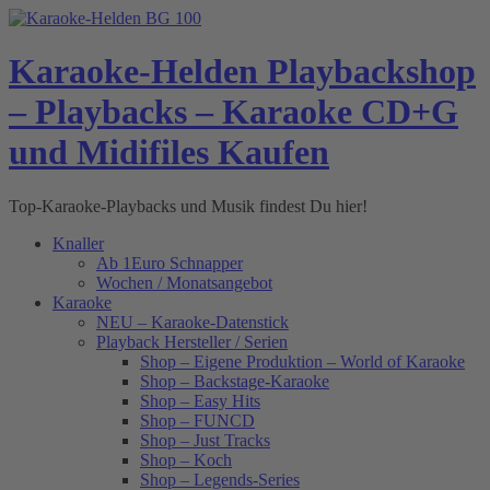
Skip
to
content
Karaoke-Helden Playbackshop
– Playbacks – Karaoke CD+G
und Midifiles Kaufen
Top-Karaoke-Playbacks und Musik findest Du hier!
Knaller
Ab 1Euro Schnapper
Wochen / Monatsangebot
Karaoke
NEU – Karaoke-Datenstick
Playback Hersteller / Serien
Shop – Eigene Produktion – World of Karaoke
Shop – Backstage-Karaoke
Shop – Easy Hits
Shop – FUNCD
Shop – Just Tracks
Shop – Koch
Shop – Legends-Series