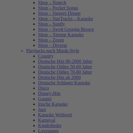
Shop – Nutech
Shop – Pocket Songs
Shop – Singers Dream
Shop – StarTracks – Karaoke
Shop – Sunfly
Shop – Swett Georgia Brown
Shop – Xtreme Karaoke
Shop – Zoom
Shop – Diverse
Playbacks nach Musik-Style
Country
Deutsche Hits 80-2000 Jahre
Deutsche Oldies 50-60 Jahre
Deutsche Oldies 70-80 Jahre
Deutsche Hits ab 2000
Deutsche Schlager Karaoke
Disco
Disney-Hits
Gospel
Irische Karaoke
Jazz
Karaoke Weltweit
Karneval
Kinderlieder
Lovesongs