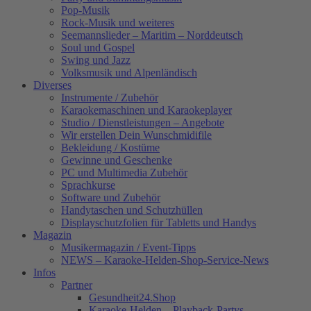
Pop-Musik
Rock-Musik und weiteres
Seemannslieder – Maritim – Norddeutsch
Soul und Gospel
Swing und Jazz
Volksmusik und Alpenländisch
Diverses
Instrumente / Zubehör
Karaokemaschinen und Karaokeplayer
Studio / Dienstleistungen – Angebote
Wir erstellen Dein Wunschmidifile
Bekleidung / Kostüme
Gewinne und Geschenke
PC und Multimedia Zubehör
Sprachkurse
Software und Zubehör
Handytaschen und Schutzhüllen
Displayschutzfolien für Tabletts und Handys
Magazin
Musikermagazin / Event-Tipps
NEWS – Karaoke-Helden-Shop-Service-News
Infos
Partner
Gesundheit24.Shop
Karaoke-Helden – Playback-Partys