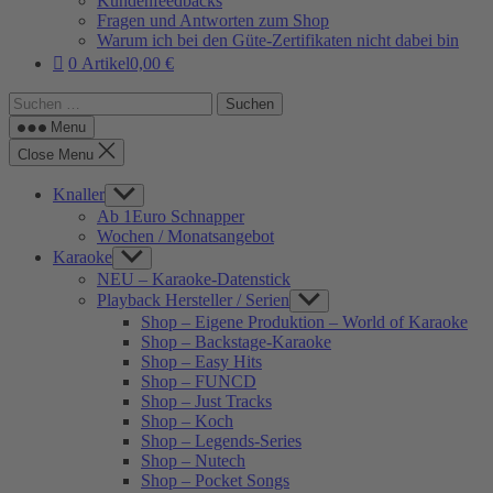
Kundenfeedbacks
Fragen und Antworten zum Shop
Warum ich bei den Güte-Zertifikaten nicht dabei bin
0 Artikel
0,00 €
Suchen
nach:
Menu
Close Menu
Knaller
Show
sub
Ab 1Euro Schnapper
menu
Wochen / Monatsangebot
Karaoke
Show
sub
NEU – Karaoke-Datenstick
menu
Playback Hersteller / Serien
Show
sub
Shop – Eigene Produktion – World of Karaoke
menu
Shop – Backstage-Karaoke
Shop – Easy Hits
Shop – FUNCD
Shop – Just Tracks
Shop – Koch
Shop – Legends-Series
Shop – Nutech
Shop – Pocket Songs