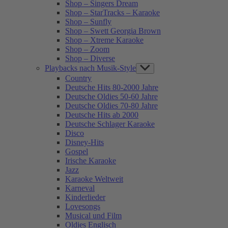
Shop – Singers Dream
Shop – StarTracks – Karaoke
Shop – Sunfly
Shop – Swett Georgia Brown
Shop – Xtreme Karaoke
Shop – Zoom
Shop – Diverse
Playbacks nach Musik-Style
Show
sub
Country
menu
Deutsche Hits 80-2000 Jahre
Deutsche Oldies 50-60 Jahre
Deutsche Oldies 70-80 Jahre
Deutsche Hits ab 2000
Deutsche Schlager Karaoke
Disco
Disney-Hits
Gospel
Irische Karaoke
Jazz
Karaoke Weltweit
Karneval
Kinderlieder
Lovesongs
Musical und Film
Oldies Englisch