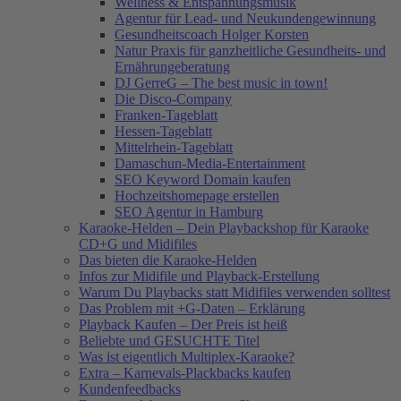
Wellness & Entspannungsmusik
Agentur für Lead- und Neukundengewinnung
Gesundheitscoach Holger Korsten
Natur Praxis für ganzheitliche Gesundheits- und
Ernährungeberatung
DJ GerreG – The best music in town!
Die Disco-Company
Franken-Tageblatt
Hessen-Tageblatt
Mittelrhein-Tageblatt
Damaschun-Media-Entertainment
SEO Keyword Domain kaufen
Hochzeitshomepage erstellen
SEO Agentur in Hamburg
Karaoke-Helden – Dein Playbackshop für Karaoke
CD+G und Midifiles
Das bieten die Karaoke-Helden
Infos zur Midifile und Playback-Erstellung
Warum Du Playbacks statt Midifiles verwenden solltest
Das Problem mit +G-Daten – Erklärung
Playback Kaufen – Der Preis ist heiß
Beliebte und GESUCHTE Titel
Was ist eigentlich Multiplex-Karaoke?
Extra – Karnevals-Plackbacks kaufen
Kundenfeedbacks