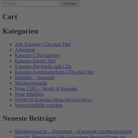
Suchen
nach:
Cart
Kategorien
Alle Karaoke-CDs-und-Titel
Allgemein
Karaoke-CDs-Sampler
Karaoke-Einzel-Titel
Karaoke-Playbacks und CDs
Karaoke-Sonderangebote-CDs-und-Titel
Midifiles – Auswahl
Musikermagazin
Neue CDG – World of Karaoke
Neue Midifiles
World-Of-Karaoke-Shop-Service-News
Wunschmidifile erstellen
Neueste Beiträge
Musikermagazin – Dortmund – Klingende Dachbodenfunde
gesucht: Musikschule lädt Akkordeon-Besitzer*innen ein