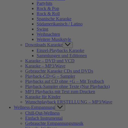
Partyhits
Rock & Pop
Rock & Roll
Spanische Karaoke
Südamerikanisch / Latino
Swing
Weihnachten
Weitere Musikstyle
Downloads Karaoke
Show
sub
Einzel-Playbacks Karaoke
menu
Sammlungen und Editionen
Karaoke – DVD und VCD
Karaoke – MP3/Wave
Gebrauchte Karaoke CDs und DVDs
Playback-CD+G – Sampler
Playbacks auf CD ohne +G – Mit Textbuch
Playback-Sampler ohne Texte (Nur Playbacks)
MP3 Playbacks mit Text zum Drucken
Karaoke für Kinder
Wunschplayback ERSTELLUNG – MP3/Wave
Wellness-Entspannung
Show
sub
Chill-Out-Wellness
menu
Einfach Instrumental
Gebrauchte Entspannungsmusik