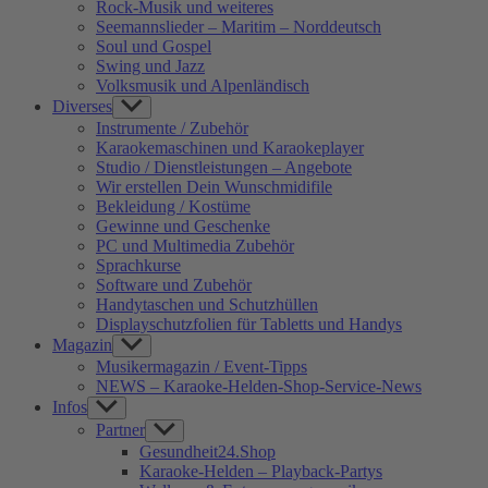
Rock-Musik und weiteres
Seemannslieder – Maritim – Norddeutsch
Soul und Gospel
Swing und Jazz
Volksmusik und Alpenländisch
Diverses
Show
sub
Instrumente / Zubehör
menu
Karaokemaschinen und Karaokeplayer
Studio / Dienstleistungen – Angebote
Wir erstellen Dein Wunschmidifile
Bekleidung / Kostüme
Gewinne und Geschenke
PC und Multimedia Zubehör
Sprachkurse
Software und Zubehör
Handytaschen und Schutzhüllen
Displayschutzfolien für Tabletts und Handys
Magazin
Show
sub
Musikermagazin / Event-Tipps
menu
NEWS – Karaoke-Helden-Shop-Service-News
Infos
Show
sub
Partner
Show
menu
sub
Gesundheit24.Shop
menu
Karaoke-Helden – Playback-Partys