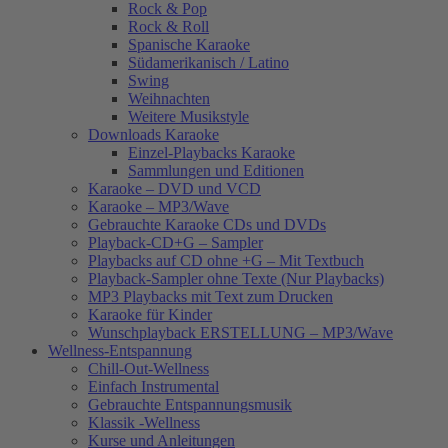
Rock & Pop
Rock & Roll
Spanische Karaoke
Südamerikanisch / Latino
Swing
Weihnachten
Weitere Musikstyle
Downloads Karaoke
Einzel-Playbacks Karaoke
Sammlungen und Editionen
Karaoke – DVD und VCD
Karaoke – MP3/Wave
Gebrauchte Karaoke CDs und DVDs
Playback-CD+G – Sampler
Playbacks auf CD ohne +G – Mit Textbuch
Playback-Sampler ohne Texte (Nur Playbacks)
MP3 Playbacks mit Text zum Drucken
Karaoke für Kinder
Wunschplayback ERSTELLUNG – MP3/Wave
Wellness-Entspannung
Chill-Out-Wellness
Einfach Instrumental
Gebrauchte Entspannungsmusik
Klassik -Wellness
Kurse und Anleitungen