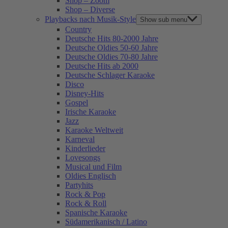
Shop – Zoom
Shop – Diverse
Playbacks nach Musik-Style
Show sub menu
Country
Deutsche Hits 80-2000 Jahre
Deutsche Oldies 50-60 Jahre
Deutsche Oldies 70-80 Jahre
Deutsche Hits ab 2000
Deutsche Schlager Karaoke
Disco
Disney-Hits
Gospel
Irische Karaoke
Jazz
Karaoke Weltweit
Karneval
Kinderlieder
Lovesongs
Musical und Film
Oldies Englisch
Partyhits
Rock & Pop
Rock & Roll
Spanische Karaoke
Südamerikanisch / Latino