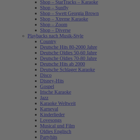
Shop – StarTracks – Karaoke
Shop – Sunfly
Shop – Swett Georgia Brown
Shop – Xtreme Karaoke
Shop – Zoom
Shop – Diverse
Playbacks nach Musik-Style
Country
Deutsche Hits 80-2000 Jahre
Deutsche Oldies 50-60 Jahre
Deutsche Oldies 70-80 Jahre
Deutsche Hits ab 2000
Deutsche Schlager Karaoke
Disco
Disney-Hits
Gospel
Irische Karaoke
Jazz
Karaoke Weltweit
Karneval
Kinderlieder
Lovesongs
Musical und Film
Oldies Englisch
Partyhits