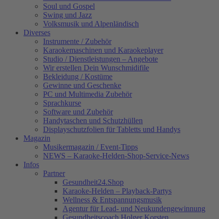
Soul und Gospel
Swing und Jazz
Volksmusik und Alpenländisch
Diverses
Instrumente / Zubehör
Karaokemaschinen und Karaokeplayer
Studio / Dienstleistungen – Angebote
Wir erstellen Dein Wunschmidifile
Bekleidung / Kostüme
Gewinne und Geschenke
PC und Multimedia Zubehör
Sprachkurse
Software und Zubehör
Handytaschen und Schutzhüllen
Displayschutzfolien für Tabletts und Handys
Magazin
Musikermagazin / Event-Tipps
NEWS – Karaoke-Helden-Shop-Service-News
Infos
Partner
Gesundheit24.Shop
Karaoke-Helden – Playback-Partys
Wellness & Entspannungsmusik
Agentur für Lead- und Neukundengewinnung
Gesundheitscoach Holger Korsten