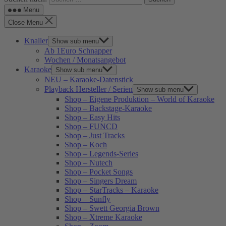
Menu
Close Menu
Knaller
Show sub menu
Ab 1Euro Schnapper
Wochen / Monatsangebot
Karaoke
Show sub menu
NEU – Karaoke-Datenstick
Playback Hersteller / Serien
Show sub menu
Shop – Eigene Produktion – World of Karaoke
Shop – Backstage-Karaoke
Shop – Easy Hits
Shop – FUNCD
Shop – Just Tracks
Shop – Koch
Shop – Legends-Series
Shop – Nutech
Shop – Pocket Songs
Shop – Singers Dream
Shop – StarTracks – Karaoke
Shop – Sunfly
Shop – Swett Georgia Brown
Shop – Xtreme Karaoke