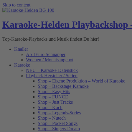
Skip to content
Karaoke-Helden Playbackshop 
Top-Karaoke-Playbacks und Musik findest Du hier!
Knaller
Ab 1Euro Schnapper
Wochen / Monatsangebot
Karaoke
NEU – Karaoke-Datenstick
Playback Hersteller / Serien
Shop – Eigene Produktion – World of Karaoke
Shop – Backstage-Karaoke
Shop – Easy Hits
Shop – FUNCD
Shop – Just Tracks
Shop – Koch
Shop – Legends-Series
Shop – Nutech
Shop – Pocket Songs
Shop – Singers Dream