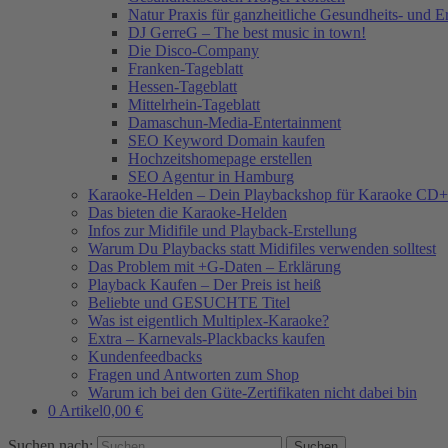
Natur Praxis für ganzheitliche Gesundheits- und 
DJ GerreG – The best music in town!
Die Disco-Company
Franken-Tageblatt
Hessen-Tageblatt
Mittelrhein-Tageblatt
Damaschun-Media-Entertainment
SEO Keyword Domain kaufen
Hochzeitshomepage erstellen
SEO Agentur in Hamburg
Karaoke-Helden – Dein Playbackshop für Karaoke CD+
Das bieten die Karaoke-Helden
Infos zur Midifile und Playback-Erstellung
Warum Du Playbacks statt Midifiles verwenden solltest
Das Problem mit +G-Daten – Erklärung
Playback Kaufen – Der Preis ist heiß
Beliebte und GESUCHTE Titel
Was ist eigentlich Multiplex-Karaoke?
Extra – Karnevals-Plackbacks kaufen
Kundenfeedbacks
Fragen und Antworten zum Shop
Warum ich bei den Güte-Zertifikaten nicht dabei bin
0 Artikel
0,00 €
Suchen nach: