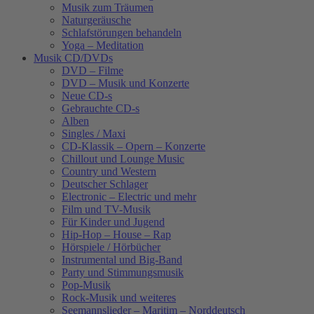
Musik zum Träumen
Naturgeräusche
Schlafstörungen behandeln
Yoga – Meditation
Musik CD/DVDs
DVD – Filme
DVD – Musik und Konzerte
Neue CD-s
Gebrauchte CD-s
Alben
Singles / Maxi
CD-Klassik – Opern – Konzerte
Chillout und Lounge Music
Country und Western
Deutscher Schlager
Electronic – Electric und mehr
Film und TV-Musik
Für Kinder und Jugend
Hip-Hop – House – Rap
Hörspiele / Hörbücher
Instrumental und Big-Band
Party und Stimmungsmusik
Pop-Musik
Rock-Musik und weiteres
Seemannslieder – Maritim – Norddeutsch