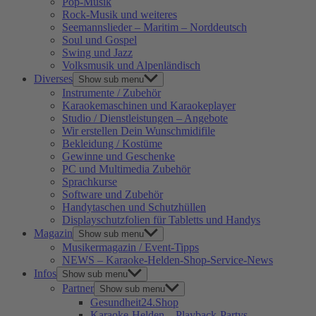
Pop-Musik
Rock-Musik und weiteres
Seemannslieder – Maritim – Norddeutsch
Soul und Gospel
Swing und Jazz
Volksmusik und Alpenländisch
Diverses
Show sub menu
Instrumente / Zubehör
Karaokemaschinen und Karaokeplayer
Studio / Dienstleistungen – Angebote
Wir erstellen Dein Wunschmidifile
Bekleidung / Kostüme
Gewinne und Geschenke
PC und Multimedia Zubehör
Sprachkurse
Software und Zubehör
Handytaschen und Schutzhüllen
Displayschutzfolien für Tabletts und Handys
Magazin
Show sub menu
Musikermagazin / Event-Tipps
NEWS – Karaoke-Helden-Shop-Service-News
Infos
Show sub menu
Partner
Show sub menu
Gesundheit24.Shop
Karaoke-Helden – Playback-Partys