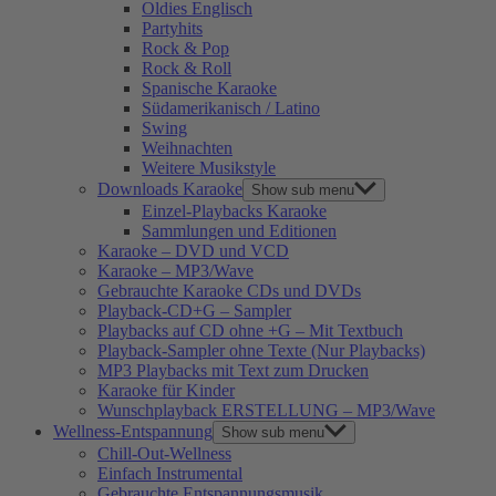
Oldies Englisch
Partyhits
Rock & Pop
Rock & Roll
Spanische Karaoke
Südamerikanisch / Latino
Swing
Weihnachten
Weitere Musikstyle
Downloads Karaoke
Show sub menu
Einzel-Playbacks Karaoke
Sammlungen und Editionen
Karaoke – DVD und VCD
Karaoke – MP3/Wave
Gebrauchte Karaoke CDs und DVDs
Playback-CD+G – Sampler
Playbacks auf CD ohne +G – Mit Textbuch
Playback-Sampler ohne Texte (Nur Playbacks)
MP3 Playbacks mit Text zum Drucken
Karaoke für Kinder
Wunschplayback ERSTELLUNG – MP3/Wave
Wellness-Entspannung
Show sub menu
Chill-Out-Wellness
Einfach Instrumental
Gebrauchte Entspannungsmusik