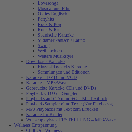
Lovesongs
Musical und Film
Oldies Englisch
Partyhits
Rock & Pop
Rock & Roll
Spanische Karaoke
Südamerikanisch / Latino
Swing
Weihnachten
Weitere Musikstyle
Downloads Karaoke
Einzel-Playbacks Karaoke
Sammlungen und Editionen
Karaoke – DVD und VCD
Karaoke – MP3/Wave
Gebrauchte Karaoke CDs und DVDs
Playback-CD+G – Sampler
Playbacks auf CD ohne +G – Mit Textbuch
Playback-Sampler ohne Texte (Nur Playbacks)
MP3 Playbacks mit Text zum Drucken
Karaoke für Kinder
Wunschplayback ERSTELLUNG – MP3/Wave
Wellness-Entspannung
Chill-Out-Wellness