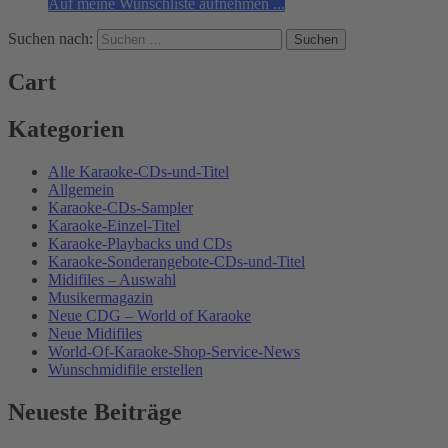
Auf meine Wunschliste aufnehmen ...
Suchen nach:
Cart
Kategorien
Alle Karaoke-CDs-und-Titel
Allgemein
Karaoke-CDs-Sampler
Karaoke-Einzel-Titel
Karaoke-Playbacks und CDs
Karaoke-Sonderangebote-CDs-und-Titel
Midifiles – Auswahl
Musikermagazin
Neue CDG – World of Karaoke
Neue Midifiles
World-Of-Karaoke-Shop-Service-News
Wunschmidifile erstellen
Neueste Beiträge