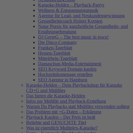
Karaoke-Helden – Playback-Partys
Wellness & Entspannungsmusik
Agentur für Lead- und Neukundengewinnung
Gesundheitscoach Holger Korsten
Natur Praxis für ganzheitliche Gesundheits- und
Ernährungeberatung
DJ GerreG – The best music in town!
Die Disco-Company
Franken-Tageblatt
Hessen-Tageblatt
Mittelrhein-Tageblatt
Damaschun-Media-Entertainment
SEO Keyword Domain kaufen
Hochzeitshomepage erstellen
SEO Agentur in Hamburg
Karaoke-Helden – Dein Playbackshop für Karaoke
CD+G und Midifiles
Das bieten die Karaoke-Helden
Infos zur Midifile und Playback-Erstellung
Warum Du Playbacks statt Midifiles verwenden solltest
Das Problem mit +G-Daten – Erklärung
Playback Kaufen – Der Preis ist heiß
Beliebte und GESUCHTE Titel
Was ist eigentlich Multiplex-Karaoke?