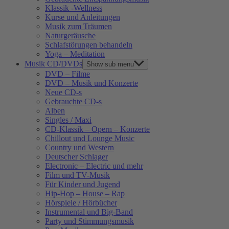
Klassik -Wellness
Kurse und Anleitungen
Musik zum Träumen
Naturgeräusche
Schlafstörungen behandeln
Yoga – Meditation
Musik CD/DVDs
Show sub menu
DVD – Filme
DVD – Musik und Konzerte
Neue CD-s
Gebrauchte CD-s
Alben
Singles / Maxi
CD-Klassik – Opern – Konzerte
Chillout und Lounge Music
Country und Western
Deutscher Schlager
Electronic – Electric und mehr
Film und TV-Musik
Für Kinder und Jugend
Hip-Hop – House – Rap
Hörspiele / Hörbücher
Instrumental und Big-Band
Party und Stimmungsmusik