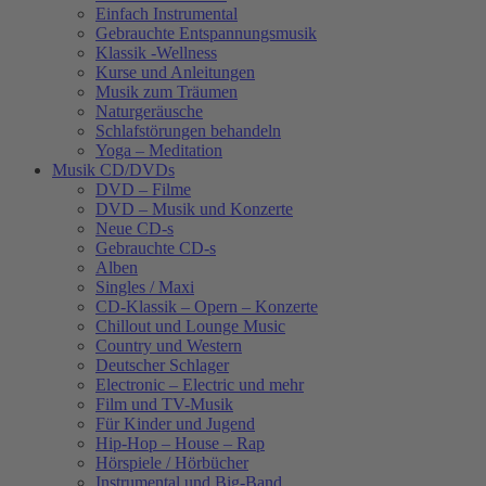
Einfach Instrumental
Gebrauchte Entspannungsmusik
Klassik -Wellness
Kurse und Anleitungen
Musik zum Träumen
Naturgeräusche
Schlafstörungen behandeln
Yoga – Meditation
Musik CD/DVDs
DVD – Filme
DVD – Musik und Konzerte
Neue CD-s
Gebrauchte CD-s
Alben
Singles / Maxi
CD-Klassik – Opern – Konzerte
Chillout und Lounge Music
Country und Western
Deutscher Schlager
Electronic – Electric und mehr
Film und TV-Musik
Für Kinder und Jugend
Hip-Hop – House – Rap
Hörspiele / Hörbücher
Instrumental und Big-Band