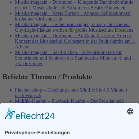
Musikermagazin – Dortmund – Klingende Dachbodenfunde
gesucht: Musikschule lädt Akkordeon-Besitzer*innen ein
Musikermagazin – Kreis Borken – Ahauser Schlosskonzert
im Januar wird abgesagt
Musikermagazin – Gemeinsam singen, tanzen, musizieren:
City-Light-Plakate werben für größte Musikschule Dresdens
Musikermagazin – Dortmund – AufWind bläst zum Advent:
Konzert des Musikschul-Orchesters in der Pauluskirche am 1.
Advent
Musikermagazin – Saarbrücken – Adventskonzerte für
Seniorinnen und Senioren des Stadtbezirks Mitte am 4. und
13. Dezember
Beliebte Themen / Produkte
Playbackshop – Erstellung eines Midifile bis 4.5 Minuten
nach Wunsch
Midifile-Kaufen – Playback Kaufen – Der Preis ist heiß
Spezial – Karnevals-Plackbacks kaufen
Best of Karaoke – Roy Black – Playbacks – Absolute Rarität
World-of-Karaoke – Midifiles kaufen – Ich baue Dein
Playback
Karaoke-Helden – Was ist eigentlich Multiplex-Karaoke?
Playbackshop – Erstellung eines Wunschmidifile bis 3.5