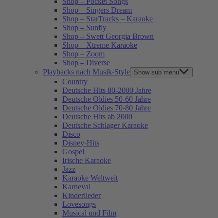
Shop – Pocket Songs
Shop – Singers Dream
Shop – StarTracks – Karaoke
Shop – Sunfly
Shop – Swett Georgia Brown
Shop – Xtreme Karaoke
Shop – Zoom
Shop – Diverse
Playbacks nach Musik-Style
Show sub menu
Country
Deutsche Hits 80-2000 Jahre
Deutsche Oldies 50-60 Jahre
Deutsche Oldies 70-80 Jahre
Deutsche Hits ab 2000
Deutsche Schlager Karaoke
Disco
Disney-Hits
Gospel
Irische Karaoke
Jazz
Karaoke Weltweit
Karneval
Kinderlieder
Lovesongs
Musical und Film