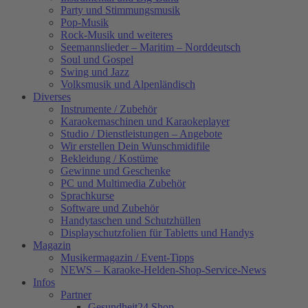
Party und Stimmungsmusik
Pop-Musik
Rock-Musik und weiteres
Seemannslieder – Maritim – Norddeutsch
Soul und Gospel
Swing und Jazz
Volksmusik und Alpenländisch
Diverses
Instrumente / Zubehör
Karaokemaschinen und Karaokeplayer
Studio / Dienstleistungen – Angebote
Wir erstellen Dein Wunschmidifile
Bekleidung / Kostüme
Gewinne und Geschenke
PC und Multimedia Zubehör
Sprachkurse
Software und Zubehör
Handytaschen und Schutzhüllen
Displayschutzfolien für Tabletts und Handys
Magazin
Musikermagazin / Event-Tipps
NEWS – Karaoke-Helden-Shop-Service-News
Infos
Partner
Gesundheit24.Shop