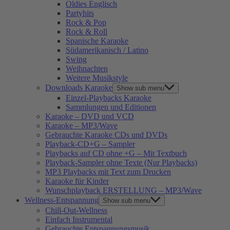
Oldies Englisch
Partyhits
Rock & Pop
Rock & Roll
Spanische Karaoke
Südamerikanisch / Latino
Swing
Weihnachten
Weitere Musikstyle
Downloads Karaoke
Show sub menu
Einzel-Playbacks Karaoke
Sammlungen und Editionen
Karaoke – DVD und VCD
Karaoke – MP3/Wave
Gebrauchte Karaoke CDs und DVDs
Playback-CD+G – Sampler
Playbacks auf CD ohne +G – Mit Textbuch
Playback-Sampler ohne Texte (Nur Playbacks)
MP3 Playbacks mit Text zum Drucken
Karaoke für Kinder
Wunschplayback ERSTELLUNG – MP3/Wave
Wellness-Entspannung
Show sub menu
Chill-Out-Wellness
Einfach Instrumental
Gebrauchte Entspannungsmusik