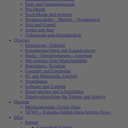
Party und Stimmungsmusik
Pop-Musik
Rock-Musik und weiteres
Seemannslieder – Maritim – Norddeutsch
Soul und Gospel
Swing und Jazz
Volksmusik und Alpenländisch
Diverses
Instrumente / Zubehör
Karaokemaschinen und Karaokeplayer
Studio / Dienstleistungen – Angebote
Wir erstellen Dein Wunschmidifile
Bekleidung / Kostüme
Gewinne und Geschenke
PC und Multimedia Zubehör
Sprachkurse
Software und Zubehör
Handytaschen und Schutzhüllen
Displayschutzfolien für Tabletts und Handys
Magazin
Musikermagazin / Event-Tipps
NEWS – Karaoke-Helden-Shop-Service-News
Infos
Partner
Gesundheit24.Shop