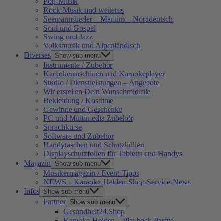
Pop-Musik
Rock-Musik und weiteres
Seemannslieder – Maritim – Norddeutsch
Soul und Gospel
Swing und Jazz
Volksmusik und Alpenländisch
Diverses
Show sub menu
Instrumente / Zubehör
Karaokemaschinen und Karaokeplayer
Studio / Dienstleistungen – Angebote
Wir erstellen Dein Wunschmidifile
Bekleidung / Kostüme
Gewinne und Geschenke
PC und Multimedia Zubehör
Sprachkurse
Software und Zubehör
Handytaschen und Schutzhüllen
Displayschutzfolien für Tabletts und Handys
Magazin
Show sub menu
Musikermagazin / Event-Tipps
NEWS – Karaoke-Helden-Shop-Service-News
Infos
Show sub menu
Partner
Show sub menu
Gesundheit24.Shop
Karaoke-Helden – Playback-Partys