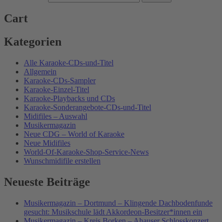
Cart
Kategorien
Alle Karaoke-CDs-und-Titel
Allgemein
Karaoke-CDs-Sampler
Karaoke-Einzel-Titel
Karaoke-Playbacks und CDs
Karaoke-Sonderangebote-CDs-und-Titel
Midifiles – Auswahl
Musikermagazin
Neue CDG – World of Karaoke
Neue Midifiles
World-Of-Karaoke-Shop-Service-News
Wunschmidifile erstellen
Neueste Beiträge
Musikermagazin – Dortmund – Klingende Dachbodenfunde
gesucht: Musikschule lädt Akkordeon-Besitzer*innen ein
Musikermagazin – Kreis Borken – Ahauser Schlosskonzert