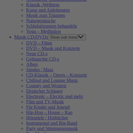
Klassik -Wellness
Kurse und Anleitungen
Musik zum Träumen
Naturgeräusche
Schlafstörungen behandeln
Yoga – Meditation
Musik CD/DVDs
Show sub menu
DVD – Filme
DVD – Musik und Konzerte
Neue CD-s
Gebrauchte CD-s
Alben
Singles / Maxi
CD-Klassik – Opern – Konzerte
Chillout und Lounge Music
Country und Western
Deutscher Schlager
Electronic – Electric und mehr
Film und TV-Musik
Für Kinder und Jugend
Hip-Hop – House – Rap
Hörspiele / Hörbücher
Instrumental und Big-Band
Party und Stimmungsmusik