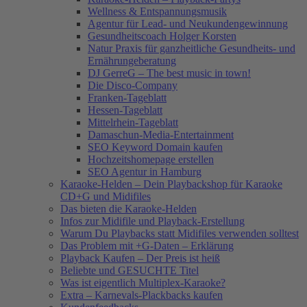
Wellness & Entspannungsmusik
Agentur für Lead- und Neukundengewinnung
Gesundheitscoach Holger Korsten
Natur Praxis für ganzheitliche Gesundheits- und
Ernährungeberatung
DJ GerreG – The best music in town!
Die Disco-Company
Franken-Tageblatt
Hessen-Tageblatt
Mittelrhein-Tageblatt
Damaschun-Media-Entertainment
SEO Keyword Domain kaufen
Hochzeitshomepage erstellen
SEO Agentur in Hamburg
Karaoke-Helden – Dein Playbackshop für Karaoke
CD+G und Midifiles
Das bieten die Karaoke-Helden
Infos zur Midifile und Playback-Erstellung
Warum Du Playbacks statt Midifiles verwenden solltest
Das Problem mit +G-Daten – Erklärung
Playback Kaufen – Der Preis ist heiß
Beliebte und GESUCHTE Titel
Was ist eigentlich Multiplex-Karaoke?
Extra – Karnevals-Plackbacks kaufen