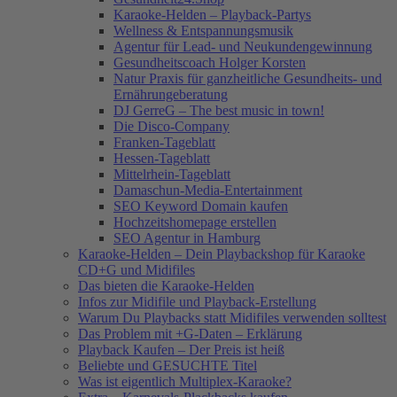
Karaoke-Helden – Playback-Partys
Wellness & Entspannungsmusik
Agentur für Lead- und Neukundengewinnung
Gesundheitscoach Holger Korsten
Natur Praxis für ganzheitliche Gesundheits- und
Ernährungeberatung
DJ GerreG – The best music in town!
Die Disco-Company
Franken-Tageblatt
Hessen-Tageblatt
Mittelrhein-Tageblatt
Damaschun-Media-Entertainment
SEO Keyword Domain kaufen
Hochzeitshomepage erstellen
SEO Agentur in Hamburg
Karaoke-Helden – Dein Playbackshop für Karaoke
CD+G und Midifiles
Das bieten die Karaoke-Helden
Infos zur Midifile und Playback-Erstellung
Warum Du Playbacks statt Midifiles verwenden solltest
Das Problem mit +G-Daten – Erklärung
Playback Kaufen – Der Preis ist heiß
Beliebte und GESUCHTE Titel
Was ist eigentlich Multiplex-Karaoke?