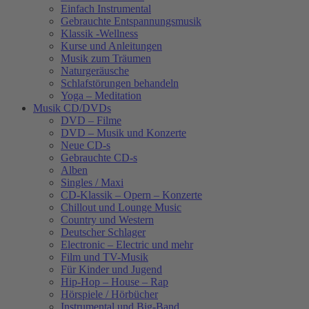
Einfach Instrumental
Gebrauchte Entspannungsmusik
Klassik -Wellness
Kurse und Anleitungen
Musik zum Träumen
Naturgeräusche
Schlafstörungen behandeln
Yoga – Meditation
Musik CD/DVDs
DVD – Filme
DVD – Musik und Konzerte
Neue CD-s
Gebrauchte CD-s
Alben
Singles / Maxi
CD-Klassik – Opern – Konzerte
Chillout und Lounge Music
Country und Western
Deutscher Schlager
Electronic – Electric und mehr
Film und TV-Musik
Für Kinder und Jugend
Hip-Hop – House – Rap
Hörspiele / Hörbücher
Instrumental und Big-Band