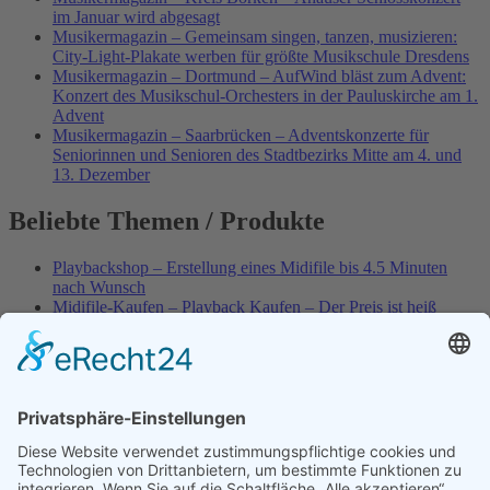
im Januar wird abgesagt
Musikermagazin – Gemeinsam singen, tanzen, musizieren:
City-Light-Plakate werben für größte Musikschule Dresdens
Musikermagazin – Dortmund – AufWind bläst zum Advent:
Konzert des Musikschul-Orchesters in der Pauluskirche am 1.
Advent
Musikermagazin – Saarbrücken – Adventskonzerte für
Seniorinnen und Senioren des Stadtbezirks Mitte am 4. und
13. Dezember
Beliebte Themen / Produkte
Playbackshop – Erstellung eines Midifile bis 4.5 Minuten
nach Wunsch
Midifile-Kaufen – Playback Kaufen – Der Preis ist heiß
Spezial – Karnevals-Plackbacks kaufen
Best of Karaoke – Roy Black – Playbacks – Absolute Rarität
World-of-Karaoke – Midifiles kaufen – Ich baue Dein
Playback
Karaoke-Helden – Was ist eigentlich Multiplex-Karaoke?
Playbackshop – Erstellung eines Wunschmidifile bis 3.5
Minuten
10 Spanische All-TIME Sommerhits als Karaoke-Playbacks –
Absolute Klassiker