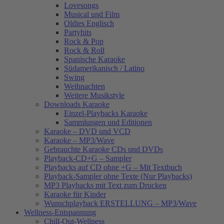
Lovesongs
Musical und Film
Oldies Englisch
Partyhits
Rock & Pop
Rock & Roll
Spanische Karaoke
Südamerikanisch / Latino
Swing
Weihnachten
Weitere Musikstyle
Downloads Karaoke
Einzel-Playbacks Karaoke
Sammlungen und Editionen
Karaoke – DVD und VCD
Karaoke – MP3/Wave
Gebrauchte Karaoke CDs und DVDs
Playback-CD+G – Sampler
Playbacks auf CD ohne +G – Mit Textbuch
Playback-Sampler ohne Texte (Nur Playbacks)
MP3 Playbacks mit Text zum Drucken
Karaoke für Kinder
Wunschplayback ERSTELLUNG – MP3/Wave
Wellness-Entspannung
Chill-Out-Wellness