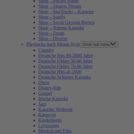
Shop – Pocket Songs
Shop – Singers Dream
Shop – StarTracks – Karaoke
Shop – Sunfly
Shop – Swett Georgia Brown
Shop – Xtreme Karaoke
Shop – Zoom
Shop – Diverse
Playbacks nach Musik-Style
Show sub menu
Country
Deutsche Hits 80-2000 Jahre
Deutsche Oldies 50-60 Jahre
Deutsche Oldies 70-80 Jahre
Deutsche Hits ab 2000
Deutsche Schlager Karaoke
Disco
Disney-Hits
Gospel
Irische Karaoke
Jazz
Karaoke Weltweit
Karneval
Kinderlieder
Lovesongs
Musical und Film