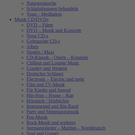
Naturgeräusche
Schlafstörungen behandeln
Yoga – Meditation
Musik CD/DVDs
DVD – Filme
DVD – Musik und Konzerte
Neue CD-s
Gebrauchte CD-s
Alben
Singles / Maxi
CD-Klassik – Opern – Konzerte
Chillout und Lounge Music
Country und Western
Deutscher Schlager
Electronic – Electric und mehr
Film und TV-Musik
Für Kinder und Jugend
Hip-Hop – House – Rap
Hörspiele / Hörbücher
Instrumental und Big-Band
Party und Stimmungsmusik
Pop-Musik
Rock-Musik und weiteres
Seemannslieder – Maritim – Norddeutsch
Soul und Gospel