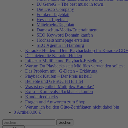
DJ GerreG – The best music in town!
Die Disco-Company
Franken-Tageblatt
Hessen-Tageblatt
Mittelrhein-Tageblatt
Damaschun-Media-Entertainment
SEO Keyword Domain kaufen
Hochzeitshomepage erstellen
SEO Agentur in Hamburg
Karaoke-Helden – Dein Playbackshop für Karaoke CD+
Das bieten die Karaoke-Helden
Infos zur Midifile und Playback-Erstellung
Warum Du Playbacks statt Midifiles verwenden solltest
Das Problem mit +G-Daten – Erklärung
Playback Kaufen – Der Preis ist heiß
Beliebte und GESUCHTE Titel
Was ist eigentlich Multiplex-Karaoke?
Extra – Karnevals-Plackbacks kaufen
Kundenfeedbacks
Fragen und Antworten zum Shop
Warum ich bei den Güte-Zertifikaten nicht dabei bin
0 Artikel
0,00 €
Suchen
nach: