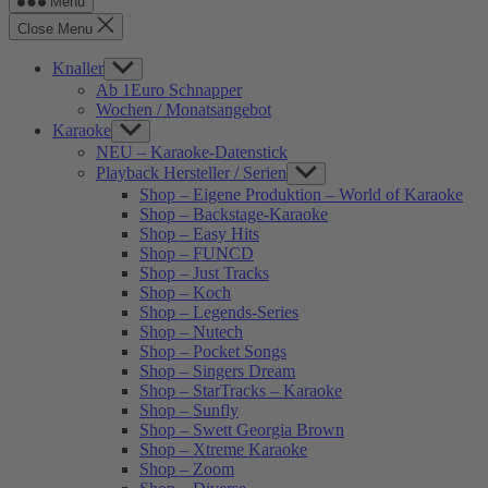
Menu
Close Menu
Knaller
Show
sub
Ab 1Euro Schnapper
menu
Wochen / Monatsangebot
Karaoke
Show
sub
NEU – Karaoke-Datenstick
menu
Playback Hersteller / Serien
Show
sub
Shop – Eigene Produktion – World of Karaoke
menu
Shop – Backstage-Karaoke
Shop – Easy Hits
Shop – FUNCD
Shop – Just Tracks
Shop – Koch
Shop – Legends-Series
Shop – Nutech
Shop – Pocket Songs
Shop – Singers Dream
Shop – StarTracks – Karaoke
Shop – Sunfly
Shop – Swett Georgia Brown
Shop – Xtreme Karaoke
Shop – Zoom