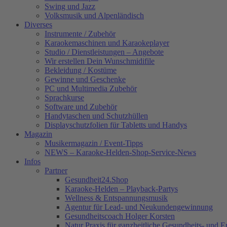
Swing und Jazz
Volksmusik und Alpenländisch
Diverses
Instrumente / Zubehör
Karaokemaschinen und Karaokeplayer
Studio / Dienstleistungen – Angebote
Wir erstellen Dein Wunschmidifile
Bekleidung / Kostüme
Gewinne und Geschenke
PC und Multimedia Zubehör
Sprachkurse
Software und Zubehör
Handytaschen und Schutzhüllen
Displayschutzfolien für Tabletts und Handys
Magazin
Musikermagazin / Event-Tipps
NEWS – Karaoke-Helden-Shop-Service-News
Infos
Partner
Gesundheit24.Shop
Karaoke-Helden – Playback-Partys
Wellness & Entspannungsmusik
Agentur für Lead- und Neukundengewinnung
Gesundheitscoach Holger Korsten
Natur Praxis für ganzheitliche Gesundheits- und 