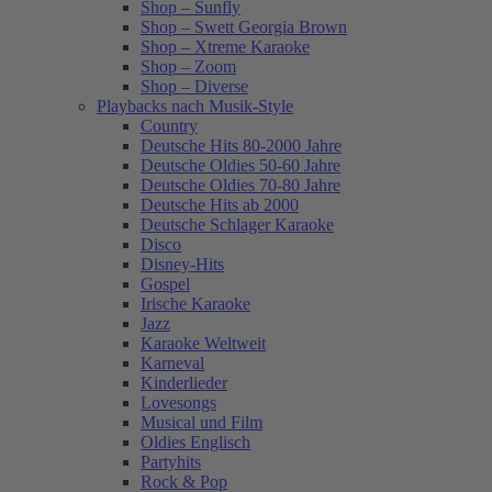
Shop – Sunfly
Shop – Swett Georgia Brown
Shop – Xtreme Karaoke
Shop – Zoom
Shop – Diverse
Playbacks nach Musik-Style
Country
Deutsche Hits 80-2000 Jahre
Deutsche Oldies 50-60 Jahre
Deutsche Oldies 70-80 Jahre
Deutsche Hits ab 2000
Deutsche Schlager Karaoke
Disco
Disney-Hits
Gospel
Irische Karaoke
Jazz
Karaoke Weltweit
Karneval
Kinderlieder
Lovesongs
Musical und Film
Oldies Englisch
Partyhits
Rock & Pop