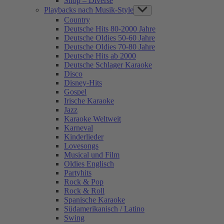
Shop – Diverse
Playbacks nach Musik-Style
Show
sub
Country
menu
Deutsche Hits 80-2000 Jahre
Deutsche Oldies 50-60 Jahre
Deutsche Oldies 70-80 Jahre
Deutsche Hits ab 2000
Deutsche Schlager Karaoke
Disco
Disney-Hits
Gospel
Irische Karaoke
Jazz
Karaoke Weltweit
Karneval
Kinderlieder
Lovesongs
Musical und Film
Oldies Englisch
Partyhits
Rock & Pop
Rock & Roll
Spanische Karaoke
Südamerikanisch / Latino
Swing