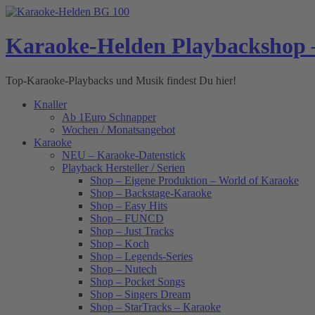
Skip
to
content
Karaoke-Helden Playbackshop 
Top-Karaoke-Playbacks und Musik findest Du hier!
Knaller
Ab 1Euro Schnapper
Wochen / Monatsangebot
Karaoke
NEU – Karaoke-Datenstick
Playback Hersteller / Serien
Shop – Eigene Produktion – World of Karaoke
Shop – Backstage-Karaoke
Shop – Easy Hits
Shop – FUNCD
Shop – Just Tracks
Shop – Koch
Shop – Legends-Series
Shop – Nutech
Shop – Pocket Songs
Shop – Singers Dream
Shop – StarTracks – Karaoke