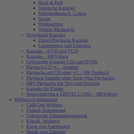
Rock & Roll
Spanische Karaoke
Südamerikanisch / Latino
Swing
Weihnachten
Weitere Musikstyle
Downloads Karaoke
Einzel-Playbacks Karaoke
Sammlungen und Editionen
Karaoke – DVD und VCD
Karaoke – MP3/Wave
Gebrauchte Karaoke CDs und DVDs
Playback-CD+G – Sampler
Playbacks auf CD ohne +G – Mit Textbuch
Playback-Sampler ohne Texte (Nur Playbacks)
MP3 Playbacks mit Text zum Drucken
Karaoke für Kinder
Wunschplayback ERSTELLUNG – MP3/Wave
Wellness-Entspannung
Chill-Out-Wellness
Einfach Instrumental
Gebrauchte Entspannungsmusik
Klassik -Wellness
Kurse und Anleitungen
Musik zum Träumen