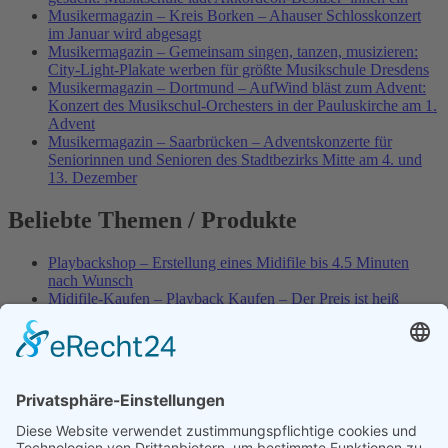
Musikermagazin – Kreis Borken – Ahauser Schlosskonzert
im Januar wird abgesagt
Musikermagazin – Gemeinsam singen, tanzen, musizieren:
City-Light-Plakate werben für größte Musikschule Dresdens
Musikermagazin – Dortmund – AufWind bläst zum Advent:
Konzert des Musikschul-Orchesters in der Pauluskirche am 1.
Advent
Musikermagazin – Saarbrücken – Adventskonzerte für
Seniorinnen und Senioren des Stadtbezirks Mitte am 4. und
13. Dezember
Beliebte Themen / Produkte
Playbackshop – Erstellung eines Midifile bis 4.5 Minuten
nach Wunsch
Midifile-Kaufen – Playback Kaufen – Der Preis ist heiß
Spezial – Karnevals-Plackbacks kaufen
Best of Karaoke – Roy Black – Playbacks – Absolute Rarität
World-of-Karaoke – Midifiles kaufen – Ich baue Dein
Playback
Karaoke-Helden – Was ist eigentlich Multiplex-Karaoke?
Playbackshop – Erstellung eines Wunschmidifile bis 3.5
Minuten
10 Spanische All-TIME Sommerhits als Karaoke-Playbacks –