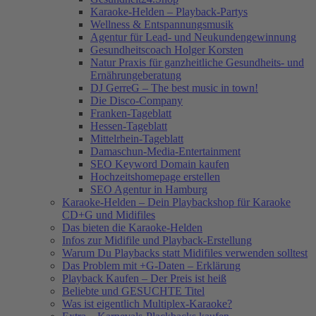
Karaoke-Helden – Playback-Partys
Wellness & Entspannungsmusik
Agentur für Lead- und Neukundengewinnung
Gesundheitscoach Holger Korsten
Natur Praxis für ganzheitliche Gesundheits- und
Ernährungeberatung
DJ GerreG – The best music in town!
Die Disco-Company
Franken-Tageblatt
Hessen-Tageblatt
Mittelrhein-Tageblatt
Damaschun-Media-Entertainment
SEO Keyword Domain kaufen
Hochzeitshomepage erstellen
SEO Agentur in Hamburg
Karaoke-Helden – Dein Playbackshop für Karaoke
CD+G und Midifiles
Das bieten die Karaoke-Helden
Infos zur Midifile und Playback-Erstellung
Warum Du Playbacks statt Midifiles verwenden solltest
Das Problem mit +G-Daten – Erklärung
Playback Kaufen – Der Preis ist heiß
Beliebte und GESUCHTE Titel
Was ist eigentlich Multiplex-Karaoke?