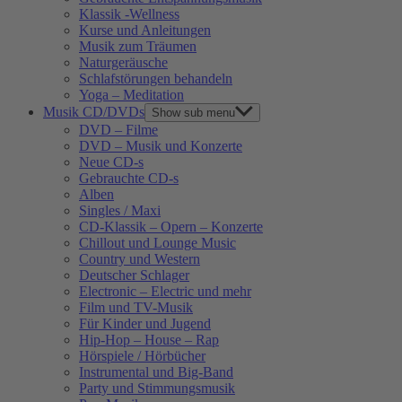
Klassik -Wellness
Kurse und Anleitungen
Musik zum Träumen
Naturgeräusche
Schlafstörungen behandeln
Yoga – Meditation
Musik CD/DVDs
Show sub menu
DVD – Filme
DVD – Musik und Konzerte
Neue CD-s
Gebrauchte CD-s
Alben
Singles / Maxi
CD-Klassik – Opern – Konzerte
Chillout und Lounge Music
Country und Western
Deutscher Schlager
Electronic – Electric und mehr
Film und TV-Musik
Für Kinder und Jugend
Hip-Hop – House – Rap
Hörspiele / Hörbücher
Instrumental und Big-Band
Party und Stimmungsmusik