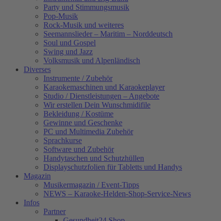
Party und Stimmungsmusik
Pop-Musik
Rock-Musik und weiteres
Seemannslieder – Maritim – Norddeutsch
Soul und Gospel
Swing und Jazz
Volksmusik und Alpenländisch
Diverses
Instrumente / Zubehör
Karaokemaschinen und Karaokeplayer
Studio / Dienstleistungen – Angebote
Wir erstellen Dein Wunschmidifile
Bekleidung / Kostüme
Gewinne und Geschenke
PC und Multimedia Zubehör
Sprachkurse
Software und Zubehör
Handytaschen und Schutzhüllen
Displayschutzfolien für Tabletts und Handys
Magazin
Musikermagazin / Event-Tipps
NEWS – Karaoke-Helden-Shop-Service-News
Infos
Partner
Gesundheit24.Shop