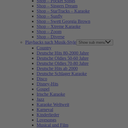
Shop – Pocket Songs
Shop – Singers Dream
Shop – StarTracks – Karaoke
Shop – Sunfly
Shop – Swett Georgia Brown
Shop – Xtreme Karaoke
Shop – Zoom
Shop – Diverse
Playbacks nach Musik-Style
Show sub menu
Country
Deutsche Hits 80-2000 Jahre
Deutsche Oldies 50-60 Jahre
Deutsche Oldies 70-80 Jahre
Deutsche Hits ab 2000
Deutsche Schlager Karaoke
Disco
Disney-Hits
Gospel
Irische Karaoke
Jazz
Karaoke Weltweit
Karneval
Kinderlieder
Lovesongs
Musical und Film