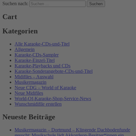
Suchen nach:
Cart
Kategorien
Alle Karaoke-CDs-und-Titel
Allgemein
Karaoke-CDs-Sampler
Karaoke-Einzel-Titel
Karaoke-Playbacks und CDs
Karaoke-Sonderangebote-CDs-und-Titel
Midifiles – Auswahl
Musikermagazin
Neue CDG – World of Karaoke
Neue Midifiles
World-Of-Karaoke-Shop-Service-News
Wunschmidifile erstellen
Neueste Beiträge
Musikermagazin – Dortmund – Klingende Dachbodenfunde
gesucht: Musikschule lädt Akkordeon-Besitzer*innen ein