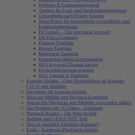
Wellness & Entspannungsmusik
Agentur für Lead- und Neukundengewinnung
Gesundheitscoach Holger Korsten
Natur Praxis für ganzheitliche Gesundheits- und
Ernährungeberatung
DJ GerreG – The best music in town!
Die Disco-Company
Franken-Tageblatt
Hessen-Tageblatt
Mittelrhein-Tageblatt
Damaschun-Media-Entertainment
SEO Keyword Domain kaufen
Hochzeitshomepage erstellen
SEO Agentur in Hamburg
Karaoke-Helden – Dein Playbackshop für Karaoke
CD+G und Midifiles
Das bieten die Karaoke-Helden
Infos zur Midifile und Playback-Erstellung
Warum Du Playbacks statt Midifiles verwenden solltest
Das Problem mit +G-Daten – Erklärung
Playback Kaufen – Der Preis ist heiß
Beliebte und GESUCHTE Titel
Was ist eigentlich Multiplex-Karaoke?
Extra – Karnevals-Plackbacks kaufen