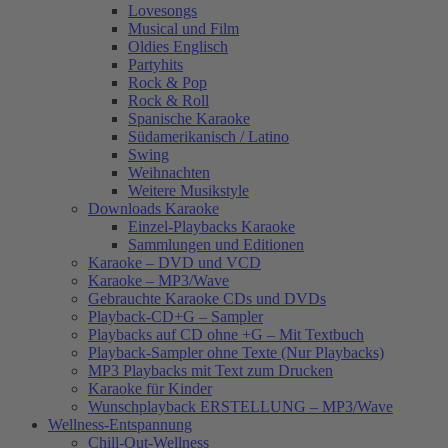
Lovesongs
Musical und Film
Oldies Englisch
Partyhits
Rock & Pop
Rock & Roll
Spanische Karaoke
Südamerikanisch / Latino
Swing
Weihnachten
Weitere Musikstyle
Downloads Karaoke
Einzel-Playbacks Karaoke
Sammlungen und Editionen
Karaoke – DVD und VCD
Karaoke – MP3/Wave
Gebrauchte Karaoke CDs und DVDs
Playback-CD+G – Sampler
Playbacks auf CD ohne +G – Mit Textbuch
Playback-Sampler ohne Texte (Nur Playbacks)
MP3 Playbacks mit Text zum Drucken
Karaoke für Kinder
Wunschplayback ERSTELLUNG – MP3/Wave
Wellness-Entspannung
Chill-Out-Wellness