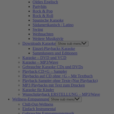
Oldies Englisch
Partyhits
Rock & Pop
Rock & Roll
Spanische Karaoke
Südamerikanisch / Latino
Swing
Weihnachten
Weitere Musikstyle
Downloads Karaoke
Show sub menu
Einzel-Playbacks Karaoke
Sammlungen und Editionen
Karaoke – DVD und VCD
Karaoke – MP3/Wave
Gebrauchte Karaoke CDs und DVDs
Playback-CD+G – Sampler
Playbacks auf CD ohne +G – Mit Textbuch
Playback-Sampler ohne Texte (Nur Playbacks)
MP3 Playbacks mit Text zum Drucken
Karaoke für Kinder
Wunschplayback ERSTELLUNG – MP3/Wave
Wellness-Entspannung
Show sub menu
Chill-Out-Wellness
Einfach Instrumental
Gebrauchte Entspannungsmusik