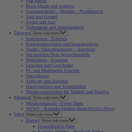
Pop-Musik
Rock-Musik und weiteres
Seemannslieder – Maritim – Norddeutsch
Soul und Gospel
Swing und Jazz
Volksmusik und Alpenländisch
Diverses
Show sub menu
Instrumente / Zubehör
Karaokemaschinen und Karaokeplayer
Studio / Dienstleistungen – Angebote
Wir erstellen Dein Wunschmidifile
Bekleidung / Kostüme
Gewinne und Geschenke
PC und Multimedia Zubehör
Sprachkurse
Software und Zubehör
Handytaschen und Schutzhüllen
Displayschutzfolien für Tabletts und Handys
Magazin
Show sub menu
Musikermagazin / Event-Tipps
NEWS – Karaoke-Helden-Shop-Service-News
Infos
Show sub menu
Partner
Show sub menu
Gesundheit24.Shop
Karaoke-Helden – Playback-Partys