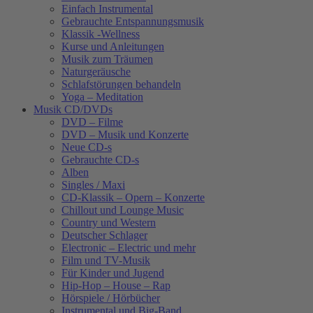
Einfach Instrumental
Gebrauchte Entspannungsmusik
Klassik -Wellness
Kurse und Anleitungen
Musik zum Träumen
Naturgeräusche
Schlafstörungen behandeln
Yoga – Meditation
Musik CD/DVDs
DVD – Filme
DVD – Musik und Konzerte
Neue CD-s
Gebrauchte CD-s
Alben
Singles / Maxi
CD-Klassik – Opern – Konzerte
Chillout und Lounge Music
Country und Western
Deutscher Schlager
Electronic – Electric und mehr
Film und TV-Musik
Für Kinder und Jugend
Hip-Hop – House – Rap
Hörspiele / Hörbücher
Instrumental und Big-Band