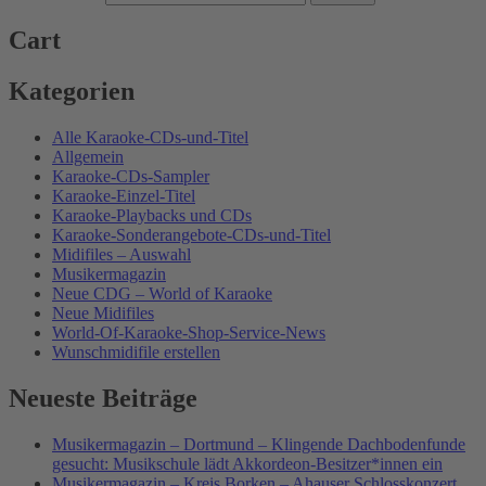
Cart
Kategorien
Alle Karaoke-CDs-und-Titel
Allgemein
Karaoke-CDs-Sampler
Karaoke-Einzel-Titel
Karaoke-Playbacks und CDs
Karaoke-Sonderangebote-CDs-und-Titel
Midifiles – Auswahl
Musikermagazin
Neue CDG – World of Karaoke
Neue Midifiles
World-Of-Karaoke-Shop-Service-News
Wunschmidifile erstellen
Neueste Beiträge
Musikermagazin – Dortmund – Klingende Dachbodenfunde
gesucht: Musikschule lädt Akkordeon-Besitzer*innen ein
Musikermagazin – Kreis Borken – Ahauser Schlosskonzert