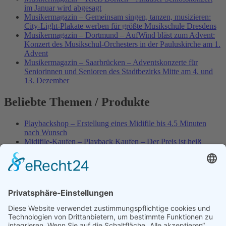
im Januar wird abgesagt
Musikermagazin – Gemeinsam singen, tanzen, musizieren:
City-Light-Plakate werben für größte Musikschule Dresdens
Musikermagazin – Dortmund – AufWind bläst zum Advent:
Konzert des Musikschul-Orchesters in der Pauluskirche am 1.
Advent
Musikermagazin – Saarbrücken – Adventskonzerte für
Seniorinnen und Senioren des Stadtbezirks Mitte am 4. und
13. Dezember
Beliebte Themen / Produkte
Playbackshop – Erstellung eines Midifile bis 4.5 Minuten
nach Wunsch
Midifile-Kaufen – Playback Kaufen – Der Preis ist heiß
Spezial – Karnevals-Plackbacks kaufen
Best of Karaoke – Roy Black – Playbacks – Absolute Rarität
World-of-Karaoke – Midifiles kaufen – Ich baue Dein
Playback
Karaoke-Helden – Was ist eigentlich Multiplex-Karaoke?
Playbackshop – Erstellung eines Wunschmidifile bis 3.5
Minuten
10 Spanische All-TIME Sommerhits als Karaoke-Playbacks –
Absolute Klassiker