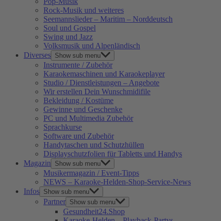
Pop-Musik
Rock-Musik und weiteres
Seemannslieder – Maritim – Norddeutsch
Soul und Gospel
Swing und Jazz
Volksmusik und Alpenländisch
Diverses
Show sub menu
Instrumente / Zubehör
Karaokemaschinen und Karaokeplayer
Studio / Dienstleistungen – Angebote
Wir erstellen Dein Wunschmidifile
Bekleidung / Kostüme
Gewinne und Geschenke
PC und Multimedia Zubehör
Sprachkurse
Software und Zubehör
Handytaschen und Schutzhüllen
Displayschutzfolien für Tabletts und Handys
Magazin
Show sub menu
Musikermagazin / Event-Tipps
NEWS – Karaoke-Helden-Shop-Service-News
Infos
Show sub menu
Partner
Show sub menu
Gesundheit24.Shop
Karaoke-Helden – Playback-Partys