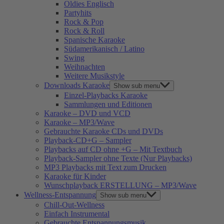
Oldies Englisch
Partyhits
Rock & Pop
Rock & Roll
Spanische Karaoke
Südamerikanisch / Latino
Swing
Weihnachten
Weitere Musikstyle
Downloads Karaoke
Show sub menu
Einzel-Playbacks Karaoke
Sammlungen und Editionen
Karaoke – DVD und VCD
Karaoke – MP3/Wave
Gebrauchte Karaoke CDs und DVDs
Playback-CD+G – Sampler
Playbacks auf CD ohne +G – Mit Textbuch
Playback-Sampler ohne Texte (Nur Playbacks)
MP3 Playbacks mit Text zum Drucken
Karaoke für Kinder
Wunschplayback ERSTELLUNG – MP3/Wave
Wellness-Entspannung
Show sub menu
Chill-Out-Wellness
Einfach Instrumental
Gebrauchte Entspannungsmusik