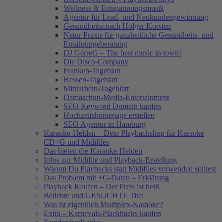
Wellness & Entspannungsmusik
Agentur für Lead- und Neukundengewinnung
Gesundheitscoach Holger Korsten
Natur Praxis für ganzheitliche Gesundheits- und
Ernährungeberatung
DJ GerreG – The best music in town!
Die Disco-Company
Franken-Tageblatt
Hessen-Tageblatt
Mittelrhein-Tageblatt
Damaschun-Media-Entertainment
SEO Keyword Domain kaufen
Hochzeitshomepage erstellen
SEO Agentur in Hamburg
Karaoke-Helden – Dein Playbackshop für Karaoke
CD+G und Midifiles
Das bieten die Karaoke-Helden
Infos zur Midifile und Playback-Erstellung
Warum Du Playbacks statt Midifiles verwenden solltest
Das Problem mit +G-Daten – Erklärung
Playback Kaufen – Der Preis ist heiß
Beliebte und GESUCHTE Titel
Was ist eigentlich Multiplex-Karaoke?
Extra – Karnevals-Plackbacks kaufen