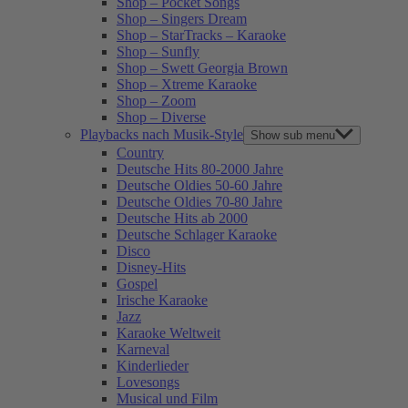
Shop – Pocket Songs
Shop – Singers Dream
Shop – StarTracks – Karaoke
Shop – Sunfly
Shop – Swett Georgia Brown
Shop – Xtreme Karaoke
Shop – Zoom
Shop – Diverse
Playbacks nach Musik-Style
Show sub menu
Country
Deutsche Hits 80-2000 Jahre
Deutsche Oldies 50-60 Jahre
Deutsche Oldies 70-80 Jahre
Deutsche Hits ab 2000
Deutsche Schlager Karaoke
Disco
Disney-Hits
Gospel
Irische Karaoke
Jazz
Karaoke Weltweit
Karneval
Kinderlieder
Lovesongs
Musical und Film