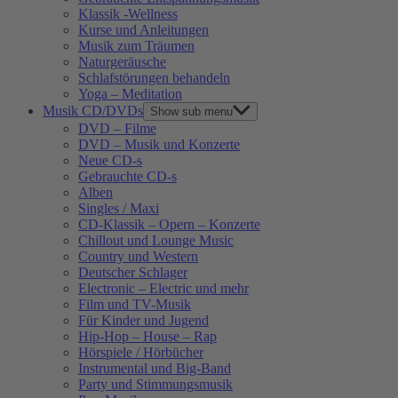
Klassik -Wellness
Kurse und Anleitungen
Musik zum Träumen
Naturgeräusche
Schlafstörungen behandeln
Yoga – Meditation
Musik CD/DVDs
Show sub menu
DVD – Filme
DVD – Musik und Konzerte
Neue CD-s
Gebrauchte CD-s
Alben
Singles / Maxi
CD-Klassik – Opern – Konzerte
Chillout und Lounge Music
Country und Western
Deutscher Schlager
Electronic – Electric und mehr
Film und TV-Musik
Für Kinder und Jugend
Hip-Hop – House – Rap
Hörspiele / Hörbücher
Instrumental und Big-Band
Party und Stimmungsmusik