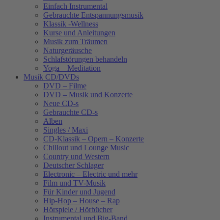
Einfach Instrumental
Gebrauchte Entspannungsmusik
Klassik -Wellness
Kurse und Anleitungen
Musik zum Träumen
Naturgeräusche
Schlafstörungen behandeln
Yoga – Meditation
Musik CD/DVDs
DVD – Filme
DVD – Musik und Konzerte
Neue CD-s
Gebrauchte CD-s
Alben
Singles / Maxi
CD-Klassik – Opern – Konzerte
Chillout und Lounge Music
Country und Western
Deutscher Schlager
Electronic – Electric und mehr
Film und TV-Musik
Für Kinder und Jugend
Hip-Hop – House – Rap
Hörspiele / Hörbücher
Instrumental und Big-Band