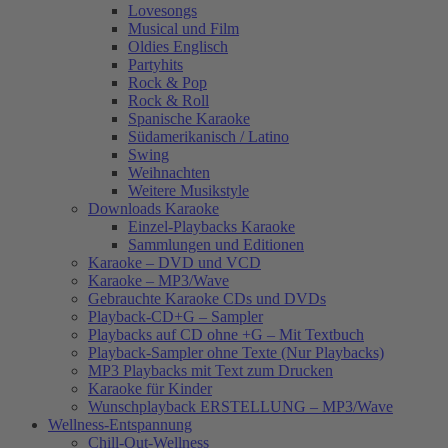
Lovesongs
Musical und Film
Oldies Englisch
Partyhits
Rock & Pop
Rock & Roll
Spanische Karaoke
Südamerikanisch / Latino
Swing
Weihnachten
Weitere Musikstyle
Downloads Karaoke
Einzel-Playbacks Karaoke
Sammlungen und Editionen
Karaoke – DVD und VCD
Karaoke – MP3/Wave
Gebrauchte Karaoke CDs und DVDs
Playback-CD+G – Sampler
Playbacks auf CD ohne +G – Mit Textbuch
Playback-Sampler ohne Texte (Nur Playbacks)
MP3 Playbacks mit Text zum Drucken
Karaoke für Kinder
Wunschplayback ERSTELLUNG – MP3/Wave
Wellness-Entspannung
Chill-Out-Wellness