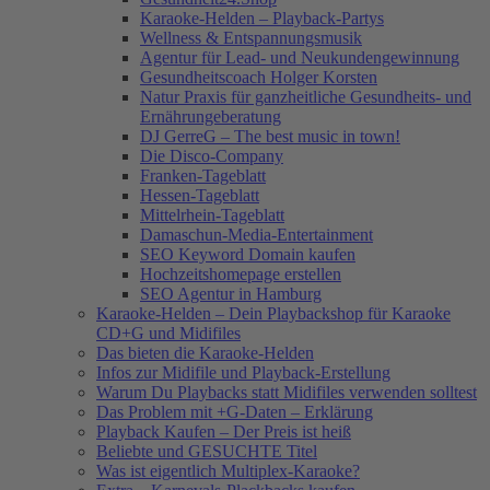
Karaoke-Helden – Playback-Partys
Wellness & Entspannungsmusik
Agentur für Lead- und Neukundengewinnung
Gesundheitscoach Holger Korsten
Natur Praxis für ganzheitliche Gesundheits- und
Ernährungeberatung
DJ GerreG – The best music in town!
Die Disco-Company
Franken-Tageblatt
Hessen-Tageblatt
Mittelrhein-Tageblatt
Damaschun-Media-Entertainment
SEO Keyword Domain kaufen
Hochzeitshomepage erstellen
SEO Agentur in Hamburg
Karaoke-Helden – Dein Playbackshop für Karaoke
CD+G und Midifiles
Das bieten die Karaoke-Helden
Infos zur Midifile und Playback-Erstellung
Warum Du Playbacks statt Midifiles verwenden solltest
Das Problem mit +G-Daten – Erklärung
Playback Kaufen – Der Preis ist heiß
Beliebte und GESUCHTE Titel
Was ist eigentlich Multiplex-Karaoke?