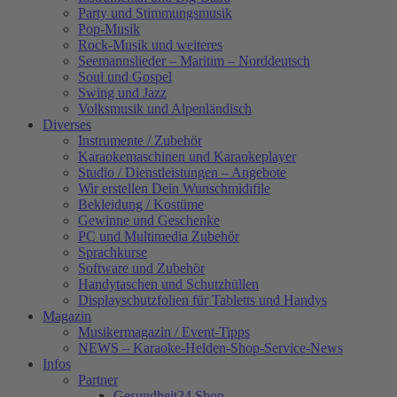
Party und Stimmungsmusik
Pop-Musik
Rock-Musik und weiteres
Seemannslieder – Maritim – Norddeutsch
Soul und Gospel
Swing und Jazz
Volksmusik und Alpenländisch
Diverses
Instrumente / Zubehör
Karaokemaschinen und Karaokeplayer
Studio / Dienstleistungen – Angebote
Wir erstellen Dein Wunschmidifile
Bekleidung / Kostüme
Gewinne und Geschenke
PC und Multimedia Zubehör
Sprachkurse
Software und Zubehör
Handytaschen und Schutzhüllen
Displayschutzfolien für Tabletts und Handys
Magazin
Musikermagazin / Event-Tipps
NEWS – Karaoke-Helden-Shop-Service-News
Infos
Partner
Gesundheit24.Shop