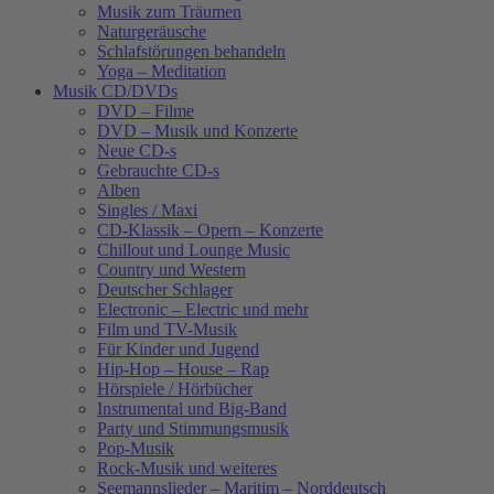
Musik zum Träumen
Naturgeräusche
Schlafstörungen behandeln
Yoga – Meditation
Musik CD/DVDs
DVD – Filme
DVD – Musik und Konzerte
Neue CD-s
Gebrauchte CD-s
Alben
Singles / Maxi
CD-Klassik – Opern – Konzerte
Chillout und Lounge Music
Country und Western
Deutscher Schlager
Electronic – Electric und mehr
Film und TV-Musik
Für Kinder und Jugend
Hip-Hop – House – Rap
Hörspiele / Hörbücher
Instrumental und Big-Band
Party und Stimmungsmusik
Pop-Musik
Rock-Musik und weiteres
Seemannslieder – Maritim – Norddeutsch