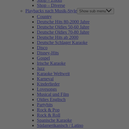
Shop – Zoom
Shop – Diverse
Playbacks nach Musik-Style
Show sub menu
Country
Deutsche Hits 80-2000 Jahre
Deutsche Oldies 50-60 Jahre
Deutsche Oldies 70-80 Jahre
Deutsche Hits ab 2000
Deutsche Schlager Karaoke
Disco
Disney-Hits
Gospel
Irische Karaoke
Jazz
Karaoke Weltweit
Karneval
Kinderlieder
Lovesongs
Musical und Film
Oldies Englisch
Partyhits
Rock & Pop
Rock & Roll
Spanische Karaoke
Südamerikanisch / Latino