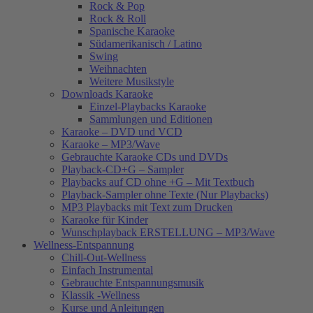
Rock & Pop
Rock & Roll
Spanische Karaoke
Südamerikanisch / Latino
Swing
Weihnachten
Weitere Musikstyle
Downloads Karaoke
Einzel-Playbacks Karaoke
Sammlungen und Editionen
Karaoke – DVD und VCD
Karaoke – MP3/Wave
Gebrauchte Karaoke CDs und DVDs
Playback-CD+G – Sampler
Playbacks auf CD ohne +G – Mit Textbuch
Playback-Sampler ohne Texte (Nur Playbacks)
MP3 Playbacks mit Text zum Drucken
Karaoke für Kinder
Wunschplayback ERSTELLUNG – MP3/Wave
Wellness-Entspannung
Chill-Out-Wellness
Einfach Instrumental
Gebrauchte Entspannungsmusik
Klassik -Wellness
Kurse und Anleitungen