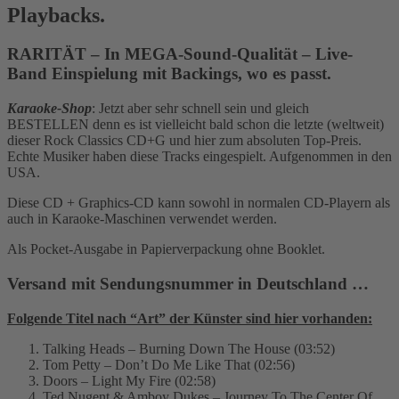
Playbacks.
RARITÄT – In MEGA-Sound-Qualität – Live-
Band Einspielung mit Backings, wo es passt.
Karaoke-Shop
: Jetzt aber sehr schnell sein und gleich
BESTELLEN denn es ist vielleicht bald schon die letzte (weltweit)
dieser Rock Classics CD+G und hier zum absoluten Top-Preis.
Echte Musiker haben diese Tracks eingespielt. Aufgenommen in den
USA.
Diese CD + Graphics-CD kann sowohl in normalen CD-Playern als
auch in Karaoke-Maschinen verwendet werden.
Als Pocket-Ausgabe in Papierverpackung ohne Booklet.
Versand mit Sendungsnummer in Deutschland …
Folgende Titel nach “Art” der Künster sind hier vorhanden:
Talking Heads – Burning Down The House (03:52)
Tom Petty – Don’t Do Me Like That (02:56)
Doors – Light My Fire (02:58)
Ted Nugent & Amboy Dukes – Journey To The Center Of