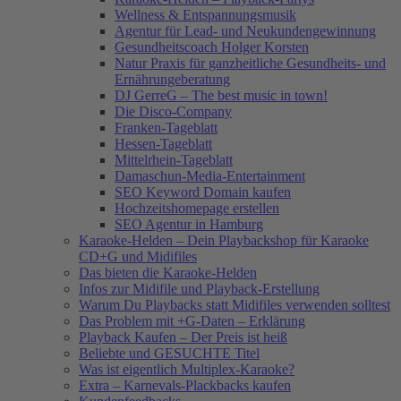
Wellness & Entspannungsmusik
Agentur für Lead- und Neukundengewinnung
Gesundheitscoach Holger Korsten
Natur Praxis für ganzheitliche Gesundheits- und
Ernährungeberatung
DJ GerreG – The best music in town!
Die Disco-Company
Franken-Tageblatt
Hessen-Tageblatt
Mittelrhein-Tageblatt
Damaschun-Media-Entertainment
SEO Keyword Domain kaufen
Hochzeitshomepage erstellen
SEO Agentur in Hamburg
Karaoke-Helden – Dein Playbackshop für Karaoke
CD+G und Midifiles
Das bieten die Karaoke-Helden
Infos zur Midifile und Playback-Erstellung
Warum Du Playbacks statt Midifiles verwenden solltest
Das Problem mit +G-Daten – Erklärung
Playback Kaufen – Der Preis ist heiß
Beliebte und GESUCHTE Titel
Was ist eigentlich Multiplex-Karaoke?
Extra – Karnevals-Plackbacks kaufen