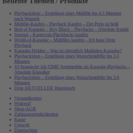
Beliebte Themen / Produkte
Playbackshop – Erstellung eines Midifile bis 4.5 Minuten
nach Wunsch
Midifile-Kaufen – Playback Kaufen – Der Preis ist heiß
Best of Karaoke – Roy Black – Playbacks – Absolute Rarität
Spezial – Karnevals-Plackbacks kaufen
World-of-Karaoke – Midifiles kaufen – Ich baue Dein
Playback
Karaoke-Helden – Was ist eigentlich Multiplex-Karaoke?
Playbackshop – Erstellung eines Wunschmidifile bis 3.5
Minuten
10 Spanische All-TIME Sommerhits als Karaoke-Playbacks –
Absolute Klassiker
Playbackshop – Erstellung eines Wunschmidifile bis 3.0
Minuten
Dein AKTUELLER Warenkorb
Versandkosten
Widerruf
Shop-AGB
Zahlungsmöglichkeiten
Kasse
Umwelt
Datenschutz