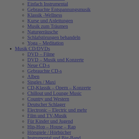
Einfach Instrumental
Gebrauchte Entspannungsmusik
Klassik -Wellness
Kurse und Anleitungen
Musik zum Träumen
Naturgeräusche
Schlafstörungen behandeln
Yoga – Meditation
Musik CD/DVDs
DVD – Filme
DVD – Musik und Konzerte
Neue CD-s
Gebrauchte CD-s
Alben
Singles / Maxi
CD-Klassik – Opern – Konzerte
Chillout und Lounge Music
Country und Western
Deutscher Schlager
Electronic – Electric und mehr
Film und TV-Musik
Für Kinder und Jugend
Hip-Hop – House – Rap
Hörspiele / Hörbücher
Instrumental und Big-Band