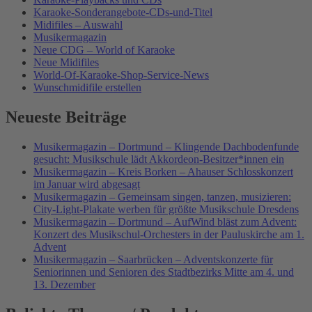
Karaoke-Sonderangebote-CDs-und-Titel
Midifiles – Auswahl
Musikermagazin
Neue CDG – World of Karaoke
Neue Midifiles
World-Of-Karaoke-Shop-Service-News
Wunschmidifile erstellen
Neueste Beiträge
Musikermagazin – Dortmund – Klingende Dachbodenfunde
gesucht: Musikschule lädt Akkordeon-Besitzer*innen ein
Musikermagazin – Kreis Borken – Ahauser Schlosskonzert
im Januar wird abgesagt
Musikermagazin – Gemeinsam singen, tanzen, musizieren:
City-Light-Plakate werben für größte Musikschule Dresdens
Musikermagazin – Dortmund – AufWind bläst zum Advent:
Konzert des Musikschul-Orchesters in der Pauluskirche am 1.
Advent
Musikermagazin – Saarbrücken – Adventskonzerte für
Seniorinnen und Senioren des Stadtbezirks Mitte am 4. und
13. Dezember