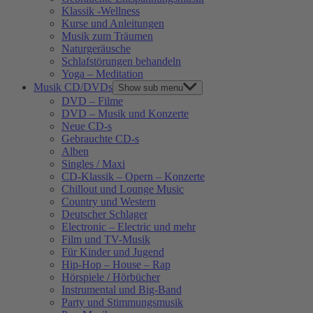
Klassik -Wellness
Kurse und Anleitungen
Musik zum Träumen
Naturgeräusche
Schlafstörungen behandeln
Yoga – Meditation
Musik CD/DVDs
Show sub menu
DVD – Filme
DVD – Musik und Konzerte
Neue CD-s
Gebrauchte CD-s
Alben
Singles / Maxi
CD-Klassik – Opern – Konzerte
Chillout und Lounge Music
Country und Western
Deutscher Schlager
Electronic – Electric und mehr
Film und TV-Musik
Für Kinder und Jugend
Hip-Hop – House – Rap
Hörspiele / Hörbücher
Instrumental und Big-Band
Party und Stimmungsmusik