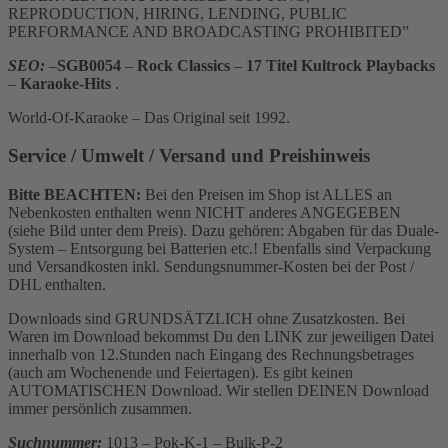
REPRODUCTION, HIRING, LENDING, PUBLIC
PERFORMANCE AND BROADCASTING PROHIBITED”
SEO:
–
SGB0054
–
Rock Classics
–
17 Titel Kultrock Playbacks
–
Karaoke-Hits
.
World-Of-Karaoke – Das Original seit 1992.
Service / Umwelt / Versand und Preishinweis
Bitte BEACHTEN:
Bei den Preisen im Shop ist ALLES an
Nebenkosten enthalten wenn NICHT anderes ANGEGEBEN
(siehe Bild unter dem Preis). Dazu gehören: Abgaben für das Duale-
System – Entsorgung bei Batterien etc.! Ebenfalls sind Verpackung
und Versandkosten inkl. Sendungsnummer-Kosten bei der Post /
DHL enthalten.
Downloads sind GRUNDSÄTZLICH ohne Zusatzkosten. Bei
Waren im Download bekommst Du den LINK zur jeweiligen Datei
innerhalb von 12.Stunden nach Eingang des Rechnungsbetrages
(auch am Wochenende und Feiertagen). Es gibt keinen
AUTOMATISCHEN Download. Wir stellen DEINEN Download
immer persönlich zusammen.
Suchnummer:
1013 – Pok-K-1 – Bulk-P-2