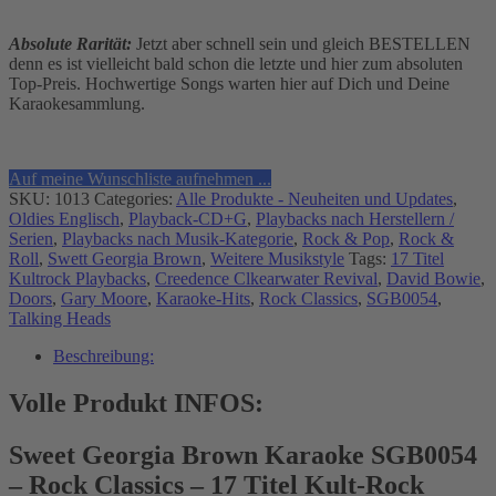
Absolute Rarität:
Jetzt aber schnell sein und gleich BESTELLEN
denn es ist vielleicht bald schon die letzte und hier zum absoluten
Top-Preis. Hochwertige Songs warten hier auf Dich und Deine
Karaokesammlung.
Auf meine Wunschliste aufnehmen ...
SKU:
1013
Categories:
Alle Produkte - Neuheiten und Updates
,
Oldies Englisch
,
Playback-CD+G
,
Playbacks nach Herstellern /
Serien
,
Playbacks nach Musik-Kategorie
,
Rock & Pop
,
Rock &
Roll
,
Swett Georgia Brown
,
Weitere Musikstyle
Tags:
17 Titel
Kultrock Playbacks
,
Creedence Clkearwater Revival
,
David Bowie
,
Doors
,
Gary Moore
,
Karaoke-Hits
,
Rock Classics
,
SGB0054
,
Talking Heads
Beschreibung:
Volle Produkt INFOS:
Sweet Georgia Brown Karaoke SGB0054
– Rock Classics – 17 Titel Kult-Rock