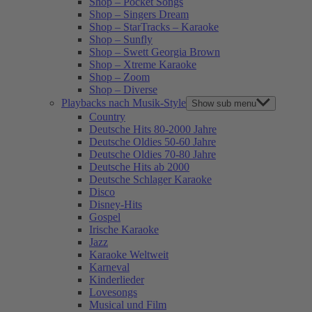
Shop – Pocket Songs
Shop – Singers Dream
Shop – StarTracks – Karaoke
Shop – Sunfly
Shop – Swett Georgia Brown
Shop – Xtreme Karaoke
Shop – Zoom
Shop – Diverse
Playbacks nach Musik-Style
Show sub menu
Country
Deutsche Hits 80-2000 Jahre
Deutsche Oldies 50-60 Jahre
Deutsche Oldies 70-80 Jahre
Deutsche Hits ab 2000
Deutsche Schlager Karaoke
Disco
Disney-Hits
Gospel
Irische Karaoke
Jazz
Karaoke Weltweit
Karneval
Kinderlieder
Lovesongs
Musical und Film