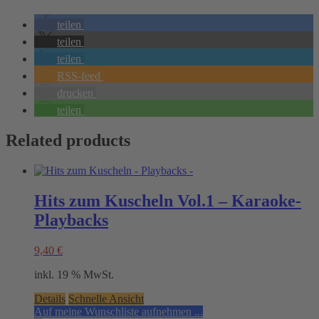
teilen
teilen
teilen
RSS-feed
drucken
teilen
Related products
Hits zum Kuscheln Vol.1 – Karaoke-
Playbacks
9,40
€
inkl. 19 % MwSt.
Details
Schnelle Ansicht
Auf meine Wunschliste aufnehmen ...