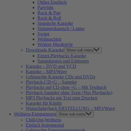
Oldies Englisch
Partyhits
Rock & Pop
Rock & Roll
Spanische Karaoke
Südamerikanisch / Latino
Swing
Weihnachten
Weitere Musikstyle
Downloads Karaoke
Show sub menu
Einzel-Playbacks Karaoke
Sammlungen und Editionen
Karaoke – DVD und VCD
Karaoke – MP3/Wave
Gebrauchte Karaoke CDs und DVDs
Playback-CD+G – Sampler
Playbacks auf CD ohne +G – Mit Textbuch
Playback-Sampler ohne Texte (Nur Playbacks)
MP3 Playbacks mit Text zum Drucken
Karaoke für Kinder
Wunschplayback ERSTELLUNG – MP3/Wave
Wellness-Entspannung
Show sub menu
Chill-Out-Wellness
Einfach Instrumental
Gebrauchte Entspannungsmusik