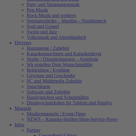
Party und Stimmungsmusik
Pop-Musik
Rock-Musik und weiteres
Seemannslieder – Maritim – Norddeutsch
Soul und Gospel
Swing und Jazz
Volksmusik und Alpenländisch
Diverses
Instrumente / Zubehör
Karaokemaschinen und Karaokeplayer
Studio / Dienstleistungen – Angebote
Wir erstellen Dein Wunschmidifile
Bekleidung / Kostüme
Gewinne und Geschenke
PC und Multimedia Zubehör
Sprachkurse
Software und Zubehör
Handytaschen und Schutzhüllen
Displayschutzfolien für Tabletts und Handys
Magazin
Musikermagazin / Event-Tipps
NEWS – Karaoke-Helden-Shop-Service-News
Infos
Partner
Gesundheit24.Shop