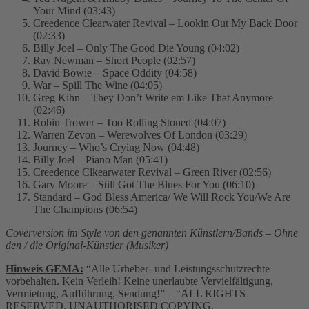
Your Mind (03:43)
Creedence Clearwater Revival – Lookin Out My Back Door
(02:33)
Billy Joel – Only The Good Die Young (04:02)
Ray Newman – Short People (02:57)
David Bowie – Space Oddity (04:58)
War – Spill The Wine (04:05)
Greg Kihn – They Don’t Write em Like That Anymore
(02:46)
Robin Trower – Too Rolling Stoned (04:07)
Warren Zevon – Werewolves Of London (03:29)
Journey – Who’s Crying Now (04:48)
Billy Joel – Piano Man (05:41)
Creedence Clkearwater Revival – Green River (02:56)
Gary Moore – Still Got The Blues For You (06:10)
Standard – God Bless America/ We Will Rock You/We Are
The Champions (06:54)
Coverversion im Style von den genannten Künstlern/Bands – Ohne
den / die Original-Künstler (Musiker)
Hinweis GEMA:
“Alle Urheber- und Leistungsschutzrechte
vorbehalten. Kein Verleih! Keine unerlaubte Vervielfältigung,
Vermietung, Aufführung, Sendung!” – “ALL RIGHTS
RESERVED. UNAUTHORISED COPYING,