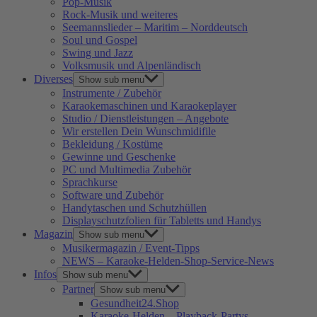
Pop-Musik
Rock-Musik und weiteres
Seemannslieder – Maritim – Norddeutsch
Soul und Gospel
Swing und Jazz
Volksmusik und Alpenländisch
Diverses
Show sub menu
Instrumente / Zubehör
Karaokemaschinen und Karaokeplayer
Studio / Dienstleistungen – Angebote
Wir erstellen Dein Wunschmidifile
Bekleidung / Kostüme
Gewinne und Geschenke
PC und Multimedia Zubehör
Sprachkurse
Software und Zubehör
Handytaschen und Schutzhüllen
Displayschutzfolien für Tabletts und Handys
Magazin
Show sub menu
Musikermagazin / Event-Tipps
NEWS – Karaoke-Helden-Shop-Service-News
Infos
Show sub menu
Partner
Show sub menu
Gesundheit24.Shop
Karaoke-Helden – Playback-Partys