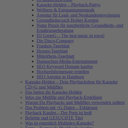
Karaoke-Helden – Playback-Partys
Wellness & Entspannungsmusik
Agentur für Lead- und Neukundengewinnung
Gesundheitscoach Holger Korsten
Natur Praxis für ganzheitliche Gesundheits- und
Ernährungeberatung
DJ GerreG – The best music in town!
Die Disco-Company
Franken-Tageblatt
Hessen-Tageblatt
Mittelrhein-Tageblatt
Damaschun-Media-Entertainment
SEO Keyword Domain kaufen
Hochzeitshomepage erstellen
SEO Agentur in Hamburg
Karaoke-Helden – Dein Playbackshop für Karaoke
CD+G und Midifiles
Das bieten die Karaoke-Helden
Infos zur Midifile und Playback-Erstellung
Warum Du Playbacks statt Midifiles verwenden solltest
Das Problem mit +G-Daten – Erklärung
Playback Kaufen – Der Preis ist heiß
Beliebte und GESUCHTE Titel
Was ist eigentlich Multiplex-Karaoke?