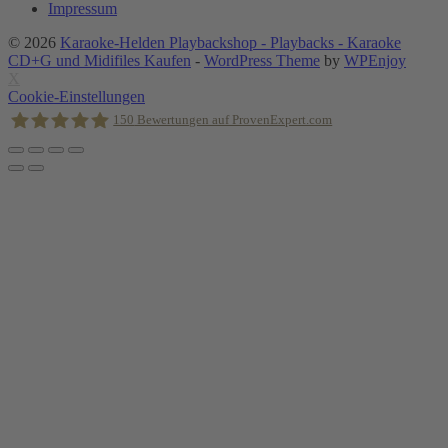
Impressum
© 2026
Karaoke-Helden Playbackshop - Playbacks - Karaoke
CD+G und Midifiles Kaufen
-
WordPress Theme
by
WPEnjoy
X
Cookie-Einstellungen
150
Bewertungen auf ProvenExpert.com
Holger Korsten