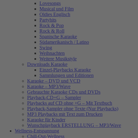
Lovesongs
Musical und Film
Oldies Englisch
Partyhits
Rock & Pop
Rock & Roll
Spanische Karaoke
Südamerikanisch / Latino
Swing
Weihnachten
Weitere Musikstyle
Downloads Karaoke
Einzel-Playbacks Karaoke
Sammlungen und Editionen
Karaoke – DVD und VCD
Karaoke – MP3/Wave
Gebrauchte Karaoke CDs und DVDs
Playback-CD+G – Sampler
Playbacks auf CD ohne +G – Mit Textbuch
Playback-Sampler ohne Texte (Nur Playbacks)
MP3 Playbacks mit Text zum Drucken
Karaoke für Kinder
Wunschplayback ERSTELLUNG – MP3/Wave
Wellness-Entspannung
Chill-Out-Wellness