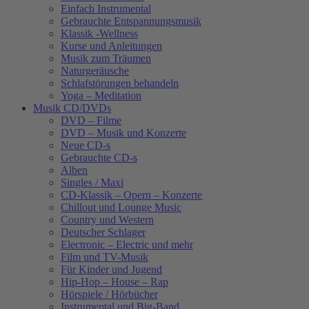
Einfach Instrumental
Gebrauchte Entspannungsmusik
Klassik -Wellness
Kurse und Anleitungen
Musik zum Träumen
Naturgeräusche
Schlafstörungen behandeln
Yoga – Meditation
Musik CD/DVDs
DVD – Filme
DVD – Musik und Konzerte
Neue CD-s
Gebrauchte CD-s
Alben
Singles / Maxi
CD-Klassik – Opern – Konzerte
Chillout und Lounge Music
Country und Western
Deutscher Schlager
Electronic – Electric und mehr
Film und TV-Musik
Für Kinder und Jugend
Hip-Hop – House – Rap
Hörspiele / Hörbücher
Instrumental und Big-Band