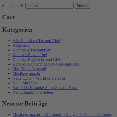
Suchen nach:
Cart
Kategorien
Alle Karaoke-CDs-und-Titel
Allgemein
Karaoke-CDs-Sampler
Karaoke-Einzel-Titel
Karaoke-Playbacks und CDs
Karaoke-Sonderangebote-CDs-und-Titel
Midifiles – Auswahl
Musikermagazin
Neue CDG – World of Karaoke
Neue Midifiles
World-Of-Karaoke-Shop-Service-News
Wunschmidifile erstellen
Neueste Beiträge
Musikermagazin – Dortmund – Klingende Dachbodenfunde