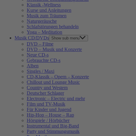
Klassik -Wellness
Kurse und Anleitungen
Musik zum Träumen
Naturgeräusche
Schlafstörungen behandeln
Yoga – Meditation
Musik CD/DVDs
Show sub menu
DVD – Filme
DVD – Musik und Konzerte
Neue CD-s
Gebrauchte CD-s
Alben
Singles / Maxi
CD-Klassik – Opern – Konzerte
Chillout und Lounge Music
Country und Western
Deutscher Schlager
Electronic – Electric und mehr
Film und TV-Musik
Für Kinder und Jugend
Hip-Hop – House – Rap
Hörspiele / Hörbücher
Instrumental und Big-Band
Party und Stimmungsmusik