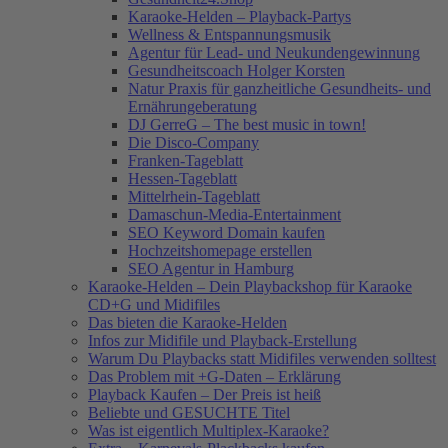
Karaoke-Helden – Playback-Partys
Wellness & Entspannungsmusik
Agentur für Lead- und Neukundengewinnung
Gesundheitscoach Holger Korsten
Natur Praxis für ganzheitliche Gesundheits- und
Ernährungeberatung
DJ GerreG – The best music in town!
Die Disco-Company
Franken-Tageblatt
Hessen-Tageblatt
Mittelrhein-Tageblatt
Damaschun-Media-Entertainment
SEO Keyword Domain kaufen
Hochzeitshomepage erstellen
SEO Agentur in Hamburg
Karaoke-Helden – Dein Playbackshop für Karaoke
CD+G und Midifiles
Das bieten die Karaoke-Helden
Infos zur Midifile und Playback-Erstellung
Warum Du Playbacks statt Midifiles verwenden solltest
Das Problem mit +G-Daten – Erklärung
Playback Kaufen – Der Preis ist heiß
Beliebte und GESUCHTE Titel
Was ist eigentlich Multiplex-Karaoke?