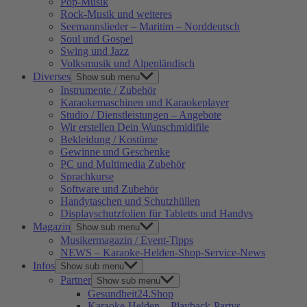
Pop-Musik
Rock-Musik und weiteres
Seemannslieder – Maritim – Norddeutsch
Soul und Gospel
Swing und Jazz
Volksmusik und Alpenländisch
Diverses
Show sub menu
Instrumente / Zubehör
Karaokemaschinen und Karaokeplayer
Studio / Dienstleistungen – Angebote
Wir erstellen Dein Wunschmidifile
Bekleidung / Kostüme
Gewinne und Geschenke
PC und Multimedia Zubehör
Sprachkurse
Software und Zubehör
Handytaschen und Schutzhüllen
Displayschutzfolien für Tabletts und Handys
Magazin
Show sub menu
Musikermagazin / Event-Tipps
NEWS – Karaoke-Helden-Shop-Service-News
Infos
Show sub menu
Partner
Show sub menu
Gesundheit24.Shop
Karaoke-Helden – Playback-Partys