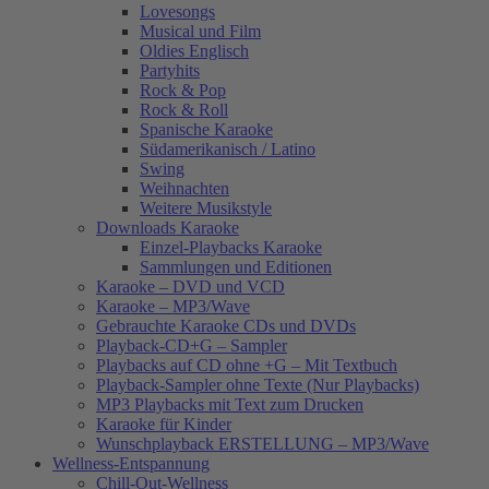
Lovesongs
Musical und Film
Oldies Englisch
Partyhits
Rock & Pop
Rock & Roll
Spanische Karaoke
Südamerikanisch / Latino
Swing
Weihnachten
Weitere Musikstyle
Downloads Karaoke
Einzel-Playbacks Karaoke
Sammlungen und Editionen
Karaoke – DVD und VCD
Karaoke – MP3/Wave
Gebrauchte Karaoke CDs und DVDs
Playback-CD+G – Sampler
Playbacks auf CD ohne +G – Mit Textbuch
Playback-Sampler ohne Texte (Nur Playbacks)
MP3 Playbacks mit Text zum Drucken
Karaoke für Kinder
Wunschplayback ERSTELLUNG – MP3/Wave
Wellness-Entspannung
Chill-Out-Wellness