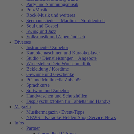
Party und Stimmungsmusik
Pop-Musik
Rock-Musik und weiteres
Seemannslieder – Maritim – Norddeutsch
Soul und Gospel
Swing und Jazz
Volksmusik und Alpenländisch
Diverses
Instrumente / Zubehör
Karaokemaschinen und Karaokeplayer
Studio / Dienstleistungen – Angebote
Wir erstellen Dein Wunschmidifile
Bekleidung / Kostüme
Gewinne und Geschenke
PC und Multimedia Zubehör
Sprachkurse
Software und Zubehör
Handytaschen und Schutzhüllen
Displayschutzfolien für Tabletts und Handys
Magazin
Musikermagazin / Event-Tipps
NEWS – Karaoke-Helden-Shop-Service-News
Infos
Partner
Gesundheit24.Shop