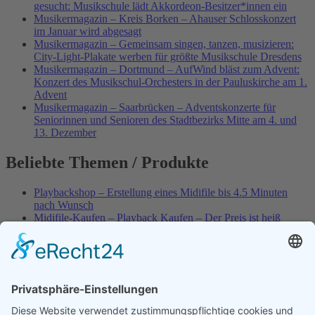
gesucht: Musikschule lädt Akkordeon-Besitzer*innen ein
Musikermagazin – Kreis Borken – Ahauser Schlosskonzert
im Januar wird abgesagt
Musikermagazin – Gemeinsam singen, tanzen, musizieren:
City-Light-Plakate werben für größte Musikschule Dresdens
Musikermagazin – Dortmund – AufWind bläst zum Advent:
Konzert des Musikschul-Orchesters in der Pauluskirche am 1.
Advent
Musikermagazin – Saarbrücken – Adventskonzerte für
Seniorinnen und Senioren des Stadtbezirks Mitte am 4. und
13. Dezember
Beliebte Themen / Produkte
Playbackshop – Erstellung eines Midifile bis 4.5 Minuten
nach Wunsch
Midifile-Kaufen – Playback Kaufen – Der Preis ist heiß
Spezial – Karnevals-Plackbacks kaufen
Best of Karaoke – Roy Black – Playbacks – Absolute Rarität
World-of-Karaoke – Midifiles kaufen – Ich baue Dein
Playback
Karaoke-Helden – Was ist eigentlich Multiplex-Karaoke?
Playbackshop – Erstellung eines Wunschmidifile bis 3.5
Minuten