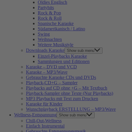
Oldies Englisch
Partyhits
Rock & Pop
Rock & Roll
Spanische Karaoke
Südamerikanisch / Latino
Swing
Weihnachten
Weitere Musikstyle
Downloads Karaoke
Show sub menu
Einzel-Playbacks Karaoke
Sammlungen und Editionen
Karaoke – DVD und VCD
Karaoke – MP3/Wave
Gebrauchte Karaoke CDs und DVDs
Playback-CD+G – Sampler
Playbacks auf CD ohne +G – Mit Textbuch
Playback-Sampler ohne Texte (Nur Playbacks)
MP3 Playbacks mit Text zum Drucken
Karaoke für Kinder
Wunschplayback ERSTELLUNG – MP3/Wave
Wellness-Entspannung
Show sub menu
Chill-Out-Wellness
Einfach Instrumental
Gebrauchte Entspannungsmusik