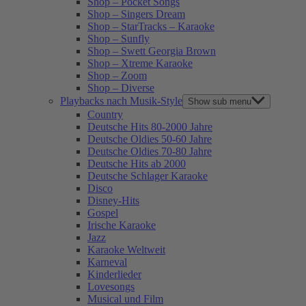
Shop – Pocket Songs
Shop – Singers Dream
Shop – StarTracks – Karaoke
Shop – Sunfly
Shop – Swett Georgia Brown
Shop – Xtreme Karaoke
Shop – Zoom
Shop – Diverse
Playbacks nach Musik-Style
Show sub menu
Country
Deutsche Hits 80-2000 Jahre
Deutsche Oldies 50-60 Jahre
Deutsche Oldies 70-80 Jahre
Deutsche Hits ab 2000
Deutsche Schlager Karaoke
Disco
Disney-Hits
Gospel
Irische Karaoke
Jazz
Karaoke Weltweit
Karneval
Kinderlieder
Lovesongs
Musical und Film