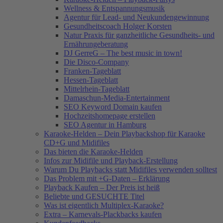
Wellness & Entspannungsmusik
Agentur für Lead- und Neukundengewinnung
Gesundheitscoach Holger Korsten
Natur Praxis für ganzheitliche Gesundheits- und
Ernährungeberatung
DJ GerreG – The best music in town!
Die Disco-Company
Franken-Tageblatt
Hessen-Tageblatt
Mittelrhein-Tageblatt
Damaschun-Media-Entertainment
SEO Keyword Domain kaufen
Hochzeitshomepage erstellen
SEO Agentur in Hamburg
Karaoke-Helden – Dein Playbackshop für Karaoke
CD+G und Midifiles
Das bieten die Karaoke-Helden
Infos zur Midifile und Playback-Erstellung
Warum Du Playbacks statt Midifiles verwenden solltest
Das Problem mit +G-Daten – Erklärung
Playback Kaufen – Der Preis ist heiß
Beliebte und GESUCHTE Titel
Was ist eigentlich Multiplex-Karaoke?
Extra – Karnevals-Plackbacks kaufen